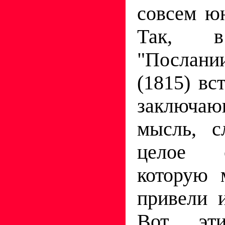
совсем ю
Так, в
"Послан
(1815) вс
заключаю
мысль, с
целое 
которую 
привели 
Вот эт