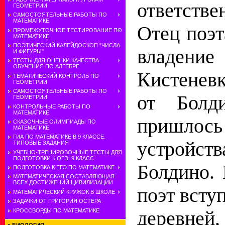
ответстве
ГЕОМЕТРИИ
САМОСТОЯТЕЛЬНЫЕ РАБОТЫ ПО
МАТЕМАТИКЕ
Отец поэт
ПРОМЕЖУТОЧНОЕ ТЕСТИРОВАНИЕ ПО
МАТЕМАТИКЕ
ПОЭТИЧЕСКИЙ КАЛЕЙДОСКОП "ЧИСЛА
владение
И ФИГУРЫ"
ТЕСТЫ ДЛЯ ОЦЕНКИ КАЧЕСТВА
ОБУЧЕНИЯ ПО АЛГЕБРЕ
Кистенев
ТЕМАТИЧЕСКИЙ КОНТРОЛЬ ПО
ГЕОМЕТРИИ
САМОСТОЯТЕЛЬНЫЕ РАБОТЫ ПО
от Болд
ГЕОМЕТРИИ
КОНТРОЛЬНЫЕ РАБОТЫ ПО
МАТЕМАТИКЕ
пришлось
СКАЗОЧНЫЕ ОЛИМПИАДЫ ПО
МАТЕМАТИКЕ
ГИА ПО МАТЕМАТИКЕ В 9 КЛАССЕ.
устройст
ТИПОВЫЕ ЗАДАНИЯ
УЧЕБНО-ТРЕНИРОВОЧНЫЕ ТЕСТЫ ДЛЯ
ПОДГОТОВКИ К ОГЭ. 9 КЛАСС
Болдино. 
ПОДГОТОВКА К ЕГЭ ПО МАТЕМАТИКЕ
МАТЕМАТИЧЕСКАЯ СОСТАВЛЯЮЩАЯ
ВСЕХ ДОСТИЖЕНИЙ ЦИВИЛИЗАЦИИ
поэт всту
МАТЕМАТИЧЕСКИЙ КРУЖОК В ШКОЛЕ
ЗАДАЧКИ ОТ ГРИГОРИЯ ОСТЕРА
КРОССВОРДЫ ПО МАТЕМАТИКЕ
деревней, 