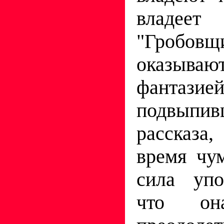
владее
"Гробовщ
оказыва
фантазие
подвыпи
рассказа
время чу
сила упо
что она