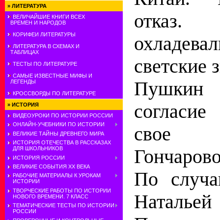
»
ЛИТЕРАТУРА
отказ
ВЕЛИЧАЙШИЕ КНИГИ ВСЕХ
ВРЕМЕН И НАРОДОВ
КОРИФЕИ ЛИТЕРАТУРЫ
охладева
ЛИТЕРАТУРА В СХЕМАХ И
ТАБЛИЦАХ
светские 
ТЕСТЫ ПО ЛИТЕРАТУРЕ
САМЫЕ ИЗВЕСТНЫЕ МИФЫ И
Пушкин
ЛЕГЕНДЫ
КРОССВОРДЫ ПО ЛИТЕРАТУРЕ
согласие
»
ИСТОРИЯ
ВИДЕОУРОКИ ПО ИСТОРИИ РОССИИ
ОНЛАЙН-УЧЕБНИКИ ПО ИСТОРИИ
свое п
ВЕЛИКИЕ ТАЙНЫ ДРЕВНЕГО МИРА
ИСТОРИЯ ОТЕЧЕСТВА В РАССКАЗАХ
ДЛЯ ШКОЛЬНИКОВ
Гончарово
ИСТОРИЯ РОССИИ
ВЕЛИКИЕ СОБЫТИЯ ХХ ВЕКА
По случа
РАБОЧИЕ МАТЕРИАЛЫ К УРОКАМ
ИСТОРИИ
ТВОРЧЕСКИЕ РАБОТЫ ПО ИСТОРИИ
Наталье
НОВОГО ВРЕМЕНИ. 7 КЛАСС
ТЕМАТИЧЕСКИЕ ТЕСТЫ ПО ИСТОРИИ
РОССИИ