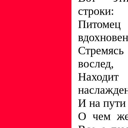
строки:
Питом
вдохновен
Стремя
вослед,
Находи
наслажде
И на пути
О чем же