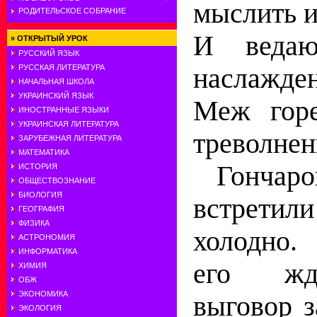
мыслить и
РОДИТЕЛЬСКОЕ СОБРАНИЕ
И ведаю
»
ОТКРЫТЫЙ УРОК
РУССКИЙ ЯЗЫК
наслажде
РУССКАЯ ЛИТЕРАТУРА
НАЧАЛЬНАЯ ШКОЛА
УКРАИНСКИЙ ЯЗЫК
Меж горе
ИНОСТРАННЫЕ ЯЗЫКИ
УКРАИНСКАЯ ЛИТЕРАТУРА
треволнень
ЗАРУБЕЖНАЯ ЛИТЕРАТУРА
МАТЕМАТИКА
Гончаро
ИСТОРИЯ
ОБЩЕСТВОЗНАНИЕ
БИОЛОГИЯ
встрет
ГЕОГРАФИЯ
ФИЗИКА
холодно.
АСТРОНОМИЯ
ИНФОРМАТИКА
его жд
ХИМИЯ
ОБЖ
ЭКОНОМИКА
выговор 
ЭКОЛОГИЯ