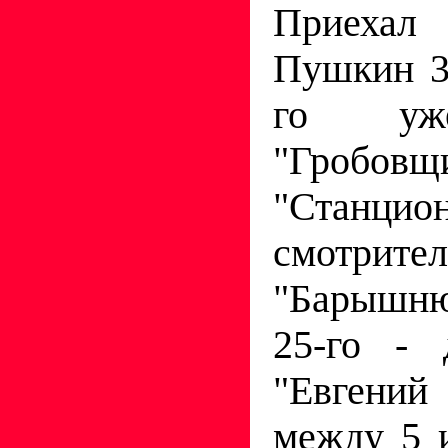
Приеха
Пушкин 3 
го уже
"Гробовщ
"Станцио
смотрит
"Барышню
25-го - 
"Евгени
между 5 