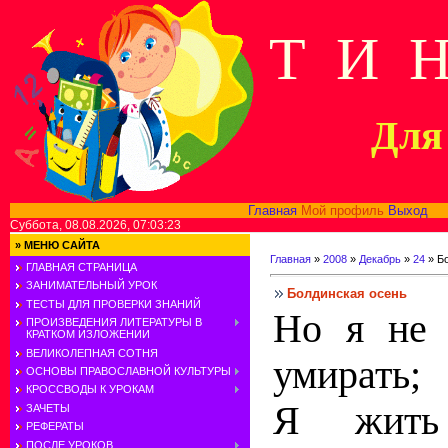
Т И 
Для 
Главная
Мой профиль
Выход
В
Суббота, 08.08.2026, 07:03:23
»
МЕНЮ САЙТА
Главная
»
2008
»
Декабрь
»
24
» Б
ГЛАВНАЯ СТРАНИЦА
ЗАНИМАТЕЛЬНЫЙ УРОК
Болдинская осень
ТЕСТЫ ДЛЯ ПРОВЕРКИ ЗНАНИЙ
Но я не 
ПРОИЗВЕДЕНИЯ ЛИТЕРАТУРЫ В
КРАТКОМ ИЗЛОЖЕНИИ
ВЕЛИКОЛЕПНАЯ СОТНЯ
умирать;
ОСНОВЫ ПРАВОСЛАВНОЙ КУЛЬТУРЫ
КРОССВОДЫ К УРОКАМ
Я жить
ЗАЧЕТЫ
РЕФЕРАТЫ
ПОСЛЕ УРОКОВ