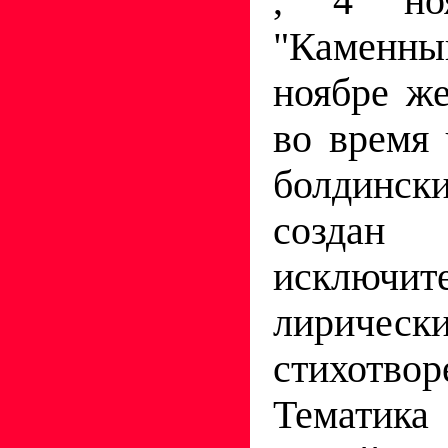
, 4 ноя
"Каменны
ноябре ж
во время 
болдинск
создан
исключит
лирическ
стихотвор
Тематик