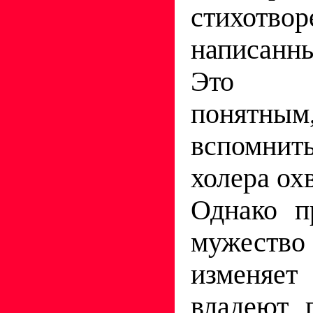
стихотвор
написанн
Это с
понят
вспомнить
холера ох
Однако п
мужеств
изменяет
владеют 