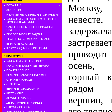
»
БИОЛОГИЯ
Москву
БОТАНИКА
ЗООЛОГИЯ
ИЗУЧАЕМ ЧЕЛОВЕЧЕСКИЙ ОРГАНИЗМ
невест
УДИВИТЕЛЬНЫЕ ФАКТЫ О ЧЕЛОВЕКЕ К
УРОКАМ АНАТОМИИ
САМЫЕ НЕОБЫЧНЫЕ ПРИРОДНЫЕ
задержал
ЯВЛЕНИЯ
БИОЛОГИЧЕСКИЕ ЗАДАЧИ
застрева
ТЕСТЫ ПО БИОЛОГИИ. 5 КЛАСС
ЕГЭ ПО БИОЛОГИИ
КРОССВОРДЫ ПО БИОЛОГИИ
проводит
»
ГЕОГРАФИЯ
УДИВИТЕЛЬНАЯ ГЕОГРАФИЯ
осень, 
КАК ОТКРЫВАЛИ НАШУ ЗЕМЛЮ
ПЛАНЕТА ЗЕМЛЯ
горный 
ВЕЛИКИЕ ЗАГАДКИ ПРИРОДЫ
СТРАНЫ И НАРОДЫ
ОСТРОВА
рядом 
ВЕЛИКИЕ ГОРОДА МИРА
ШТАТЫ США
вершин, 
ЗЕМЛИ ГЕРМАНИИ
ДЕПАРТАМЕНТЫ ФРАНЦИИ
НАРОДЫ СЕВЕРА
его творче
ЗАДАНИЯ И УПРАЖНЕНИЯ ПО