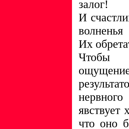
залог!
И счастлив
волненья
Их обретат
Чтобы
ощущен
результа
нервно
явствует х
что оно 