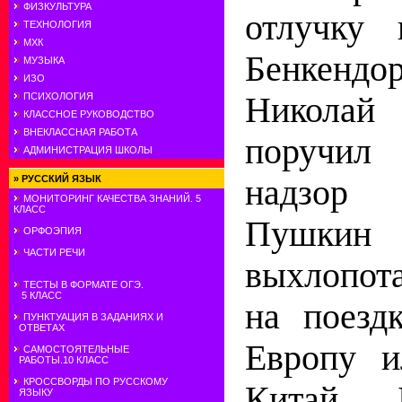
ФИЗКУЛЬТУРА
отлучку 
ТЕХНОЛОГИЯ
МХК
Бенкенд
МУЗЫКА
ИЗО
Никола
ПСИХОЛОГИЯ
КЛАССНОЕ РУКОВОДСТВО
ВНЕКЛАССНАЯ РАБОТА
поручил
АДМИНИСТРАЦИЯ ШКОЛЫ
надзор
»
РУССКИЙ ЯЗЫК
МОНИТОРИНГ КАЧЕСТВА ЗНАНИЙ. 5
КЛАСС
Пушкин
ОРФОЭПИЯ
ЧАСТИ РЕЧИ
выхлопот
ТЕСТЫ В ФОРМАТЕ ОГЭ.
5 КЛАСС
на поезд
ПУНКТУАЦИЯ В ЗАДАНИЯХ И
ОТВЕТАХ
Европу и
САМОСТОЯТЕЛЬНЫЕ
РАБОТЫ.10 КЛАСС
КРОССВОРДЫ ПО РУССКОМУ
Китай. 
ЯЗЫКУ