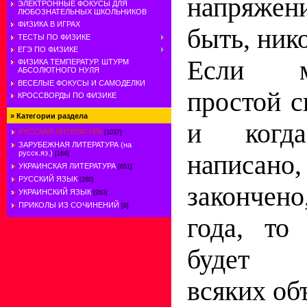
напряжени
ЭЛЕКТРОННЫЕ ФОКУСЫ ДЛЯ
ЛЮБОЗНАТЕЛЬНЫХ ШКОЛЬНИКОВ
ФИЗИКА В ИГРАХ
быть, нико
ТЕСТЫ ПО ФИЗИКЕ
ЕГЭ ПО ФИЗИКЕ
Если м
ФИЗИКА ТЕМПЕРАТУР. ШТУРМ
АБСОЛЮТНОГО НУЛЯ
ВЕСЕЛЫЕ ФОКУСЫ И САМОДЕЛКИ
простой с
КРОССВОРДЫ ПО ФИЗИКЕ
»
Категории раздела
и когд
РУССКАЯ ЛИТЕРАТУРА
[1037]
ЗАРУБЕЖНАЯ ЛИТЕРАТУРА (на
русск.яз.)
написа
[164]
УКРАИНСКАЯ ЛИТЕРАТУРА
[651]
РУССКИЙ ЯЗЫК
[280]
закончено
УКРАИНСКИЙ ЯЗЫК
[263]
ПРИКОЛЫ ИЗ СОЧИНЕНИЙ
[8]
года, то
будет к
всяких об