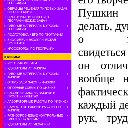
ГЕОГРАФИИ
Пушкин 
ОБРАЗЦЫ РЕШЕНИЯ ТИПОВЫХ ЗАДАЧ
ПО ГЕОГРАФИИ
ПРАКТИКУМ ПО РЕШЕНИЮ
ГЕОГРАФИЧЕСКИХ ЗАДАЧ
делать, д
РАБОЧИЕ МАТЕРИАЛЫ К УРОКАМ
ГЕОГРАФИИ
о нево
ПОДГОТОВКА К ЕГЭ ПО ГЕОГРАФИИ
БИОСФЕРА И ЭКОЛОГИЧЕСКАЯ
ПОЛИТИКА
свидеться
КРОССВОРДЫ ПО ГЕОГРАФИИ
»
ФИЗИКА
он отлич
ИСТОРИЯ ФИЗИКИ
УДИВИТЕЛЬНАЯ ФИЗИКА
РАБОЧИЕ МАТЕРИАЛЫ К УРОКАМ
вообще н
ФИЗИКИ
ОТКРЫВАЕМ ЗАКОНЫ ФИЗИКИ
фактиче
ОПОРНЫЕ СХЕМЫ ПО ФИЗИКЕ
СЛОЖНЫЕ ЗАКОНЫ ФИЗИКИ В
ПРОСТЫХ ОПЫТАХ
каждый де
ЛАБОРАТОРНЫЕ РАБОТЫ ПО ФИЗИКЕ
САМОСТОЯТЕЛЬНЫЕ РАБОТЫ ПО
ФИЗИКЕ
рук, тру
РАЗНОУРОВНЕВЫЕ КОНТРОЛЬНЫЕ
РАБОТЫ ПО ФИЗИКЕ
УДИВИТЕЛЬНАЯ МЕХАНИКА