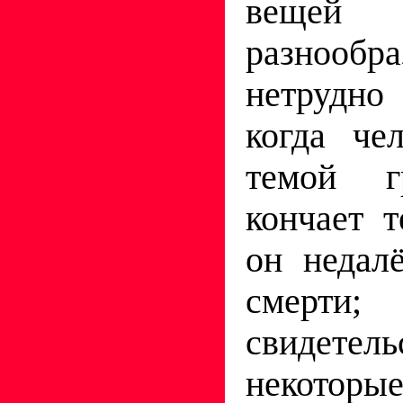
вещей 
разноо
нетрудно
когда че
темой г
кончает 
он недал
смерти
свидет
неко