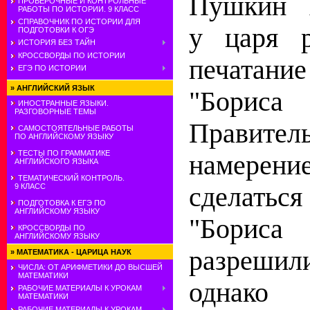
Пушкин х
ПРОВЕРОЧНЫЕ И КОНТРОЛЬНЫЕ
РАБОТЫ ПО ИСТОРИИ. 9 КЛАСС
СПРАВОЧНИК ПО ИСТОРИИ ДЛЯ
у царя р
ПОДГОТОВКИ К ОГЭ
ИСТОРИЯ БЕЗ ТАЙН
КРОССВОРДЫ ПО ИСТОРИИ
печата
ЕГЭ ПО ИСТОРИИ
»
АНГЛИЙСКИЙ ЯЗЫК
"Бориса
ИНОСТРАННЫЕ ЯЗЫКИ.
РАЗГОВОРНЫЕ ТЕМЫ
Правител
САМОСТОЯТЕЛЬНЫЕ РАБОТЫ
ПО АНГЛИЙСКОМУ ЯЗЫКУ
ТЕСТЫ ПО ГРАММАТИКЕ
намере
АНГЛИЙСКОГО ЯЗЫКА
ТЕМАТИЧЕСКИЙ КОНТРОЛЬ.
сделатьс
9 КЛАСС
ПОДГОТОВКА К ЕГЭ ПО
АНГЛИЙСКОМУ ЯЗЫКУ
"Борис
КРОССВОРДЫ ПО
АНГЛИЙСКОМУ ЯЗЫКУ
разрешил
»
МАТЕМАТИКА - ЦАРИЦА НАУК
ЧИСЛА: ОТ АРИФМЕТИКИ ДО ВЫСШЕЙ
МАТЕМАТИКИ
однако
РАБОЧИЕ МАТЕРИАЛЫ К УРОКАМ
МАТЕМАТИКИ
РАБОЧИЕ МАТЕРИАЛЫ К УРОКАМ