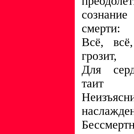
преодоле
сознан
смерти:
Всё, всё
грозит,
Для серд
таит
Неизъясн
наслажде
Бессмерт