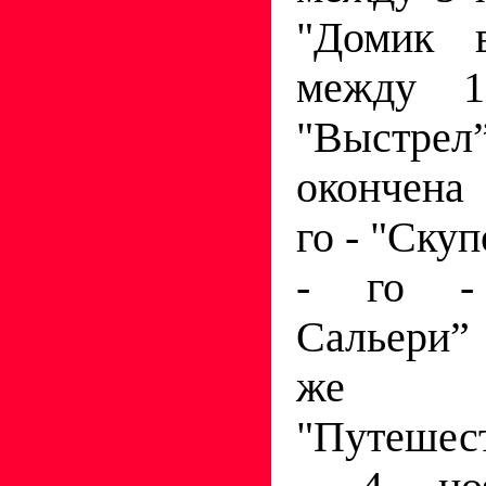
"Домик 
между 
"Выстр
окончена 
го - "Скуп
- го -
Сальери”
же о
"Путешес