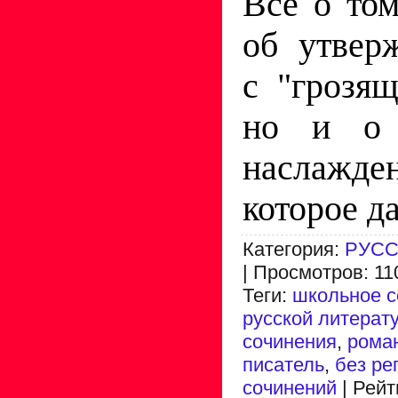
Все о том
об утвер
с "грозя
но и о 
наслажд
которое да
Категория
:
РУСС
|
Просмотров
:
11
Теги
:
школьное с
русской литерат
сочинения
,
рома
писатель
,
без ре
сочинений
|
Рейт