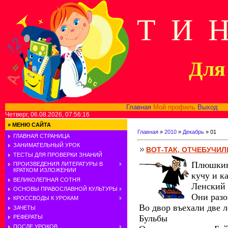
Т И 
Для 
Главная
Мой профиль
Выход
В
Четверг, 06.08.2026, 07:56:16
»
МЕНЮ САЙТА
Главная
»
2010
»
Декабрь
»
01
ГЛАВНАЯ СТРАНИЦА
ЗАНИМАТЕЛЬНЫЙ УРОК
ВОТ-ТАК, ОТЧЕБУЧИЛ
ТЕСТЫ ДЛЯ ПРОВЕРКИ ЗНАНИЙ
Плюшкин 
ПРОИЗВЕДЕНИЯ ЛИТЕРАТУРЫ В
КРАТКОМ ИЗЛОЖЕНИИ
кучу и к
ВЕЛИКОЛЕПНАЯ СОТНЯ
Ленский 
ОСНОВЫ ПРАВОСЛАВНОЙ КУЛЬТУРЫ
Они разо
КРОССВОДЫ К УРОКАМ
Во двор въехали две 
ЗАЧЕТЫ
Бульбы
РЕФЕРАТЫ
ПОСЛЕ УРОКОВ