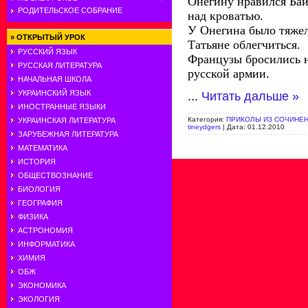
Онегину нравился Бай
РОДИТЕЛЬСКОЕ СОБРАНИЕ
над кроватью.
У Онегина было тяжел
»
ОТКРЫТЫЙ УРОК
Татьяне облегчиться.
РУССКИЙ ЯЗЫК
Французы бросились н
РУССКАЯ ЛИТЕРАТУРА
русской армии.
НАЧАЛЬНАЯ ШКОЛА
...
Читать дальше »
УКРАИНСКИЙ ЯЗЫК
ИНОСТРАННЫЕ ЯЗЫКИ
Категория:
ПРИКОЛЫ ИЗ СОЧИНЕ
УКРАИНСКАЯ ЛИТЕРАТУРА
tineydgers
| Дата:
01.12.2010
ЗАРУБЕЖНАЯ ЛИТЕРАТУРА
МАТЕМАТИКА
ИСТОРИЯ
ОБЩЕСТВОЗНАНИЕ
БИОЛОГИЯ
ГЕОГРАФИЯ
ФИЗИКА
АСТРОНОМИЯ
ИНФОРМАТИКА
ХИМИЯ
ОБЖ
ЭКОНОМИКА
ЭКОЛОГИЯ