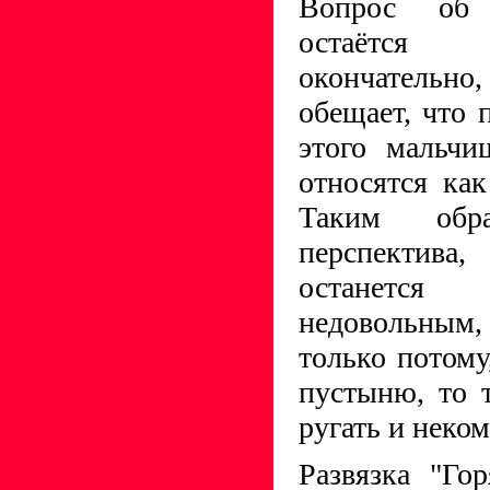
Вопрос об 
остаётся
окончательн
обещает, что 
этого мальчи
относятся как
Таким обра
перспектива,
останетс
недовольным,
только потому
пустыню, то 
ругать и неком
Развязка "Го