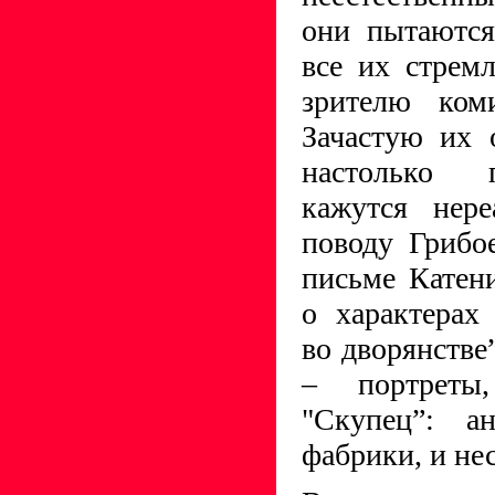
они пытаются
все их стрем
зрителю ком
Зачастую их 
настолько 
кажутся нер
поводу Грибо
письме Катен
о характерах
во дворянств
– портреты
"Скупец”: ан
фабрики, и не