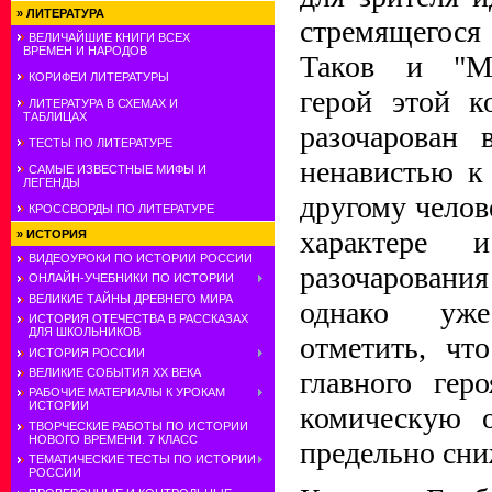
»
ЛИТЕРАТУРА
стремящегос
ВЕЛИЧАЙШИЕ КНИГИ ВСЕХ
ВРЕМЕН И НАРОДОВ
Таков и "Ми
КОРИФЕИ ЛИТЕРАТУРЫ
герой этой к
ЛИТЕРАТУРА В СХЕМАХ И
ТАБЛИЦАХ
разочарован
ТЕСТЫ ПО ЛИТЕРАТУРЕ
ненавистью к
САМЫЕ ИЗВЕСТНЫЕ МИФЫ И
ЛЕГЕНДЫ
другому челов
КРОССВОРДЫ ПО ЛИТЕРАТУРЕ
характере 
»
ИСТОРИЯ
ВИДЕОУРОКИ ПО ИСТОРИИ РОССИИ
разочарования
ОНЛАЙН-УЧЕБНИКИ ПО ИСТОРИИ
ВЕЛИКИЕ ТАЙНЫ ДРЕВНЕГО МИРА
однако уже
ИСТОРИЯ ОТЕЧЕСТВА В РАССКАЗАХ
ДЛЯ ШКОЛЬНИКОВ
отметить, чт
ИСТОРИЯ РОССИИ
главного гер
ВЕЛИКИЕ СОБЫТИЯ ХХ ВЕКА
РАБОЧИЕ МАТЕРИАЛЫ К УРОКАМ
ИСТОРИИ
комическую о
ТВОРЧЕСКИЕ РАБОТЫ ПО ИСТОРИИ
НОВОГО ВРЕМЕНИ. 7 КЛАСС
предельно сни
ТЕМАТИЧЕСКИЕ ТЕСТЫ ПО ИСТОРИИ
РОССИИ