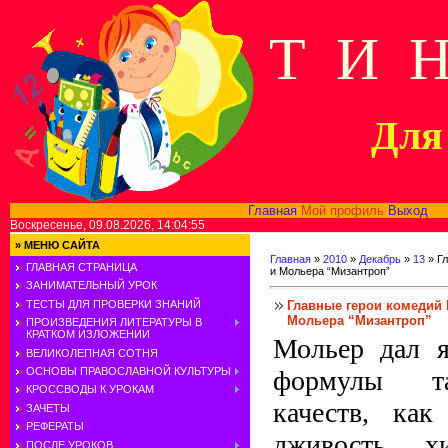
Т И 
Для 
Главная
Мой профиль
Выход
В
Воскресенье, 09.08.2026, 14:04:55
»
МЕНЮ САЙТА
Главная
»
2010
»
Декабрь
»
13
» Гл
ГЛАВНАЯ СТРАНИЦА
и Мольера “Мизантроп”
ЗАНИМАТЕЛЬНЫЙ УРОК
Главные герои комедий 
ТЕСТЫ ДЛЯ ПРОВЕРКИ ЗНАНИЙ
Мольера “Мизантроп”
ПРОИЗВЕДЕНИЯ ЛИТЕРАТУРЫ В
КРАТКОМ ИЗЛОЖЕНИИ
Мольер дал 
ВЕЛИКОЛЕПНАЯ СОТНЯ
формулы та
ОСНОВЫ ПРАВОСЛАВНОЙ КУЛЬТУРЫ
КРОССВОДЫ К УРОКАМ
качеств, как
ЗАЧЕТЫ
РЕФЕРАТЫ
лживость, хи
ПОСЛЕ УРОКОВ