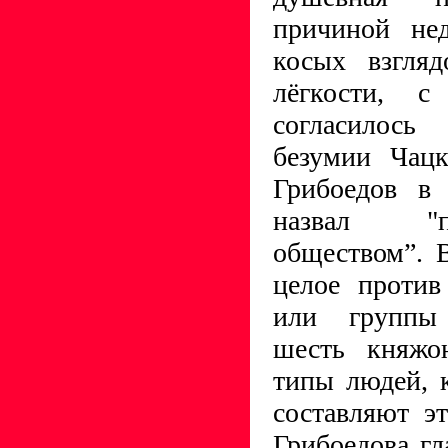
причиной нед
косых взгля
лёгкости, с
согласилось
безумии Чацк
Грибоедов в
назвал "п
обществом”. 
целое против
или группы 
шесть княжо
типы людей, 
составляют э
Грибоедова гл