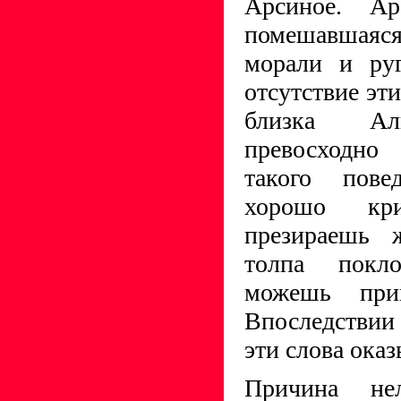
Арсиное. А
помешавшаяся
морали и ру
отсутствие эти
близка Аль
превосходно
такого пове
хорошо кри
презираешь 
толпа покл
можешь при
Впоследствии
эти слова ока
Причина не