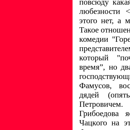
повсюду кака
любезности <
этого нет, а м
Такое отношен
комедии "Гор
представит
который "п
время”, но дв
господств
Фамусов, во
дядей (опят
Петровичем
Грибоедова я
Чацкого на э