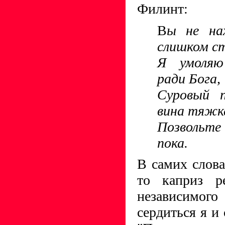
Филинт:
В
ы не на
слишком с
Я умоляю
ради Бога,
Суровый п
вина тяжк
Позвольте
пока.
В самих слов
то каприз ре
независимог
сердиться я и 