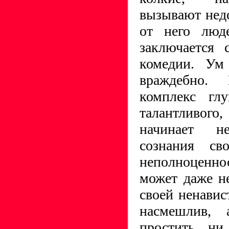
вызывают нед
от него люд
заключается 
комедии. Ум 
враждебно.
комплекс глу
талантливого
начинает н
сознания св
неполноценн
может даже н
своей ненавис
насмешлив,
простить ни