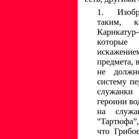
1. Изобр
таким, к
Карикатур-
которы
искажение
предмета, 
не должн
систему п
служанки
героини во
на служа
"Тартюфа”
что Грибо