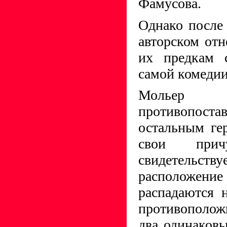
Фамусова.
Однако после
авторском от
их предкам с
самой комедии
Мольер с
противопос
остальным ге
свои при
свидетел
расположени
распадаются 
противополо
два одинаковы