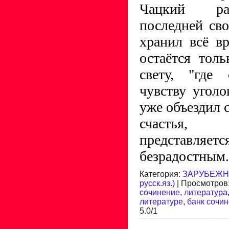
Чацкий раз
последней св
хранил всё в
остаётся тол
свету, "где 
чувству уголо
уже объездил с
счастья,
представля
безрадостным.
Категория
:
ЗАРУБЕЖНА
русск.яз.)
|
Просмотров
сочинение
,
литература
литературе
,
банк сочи
5.0
/
1