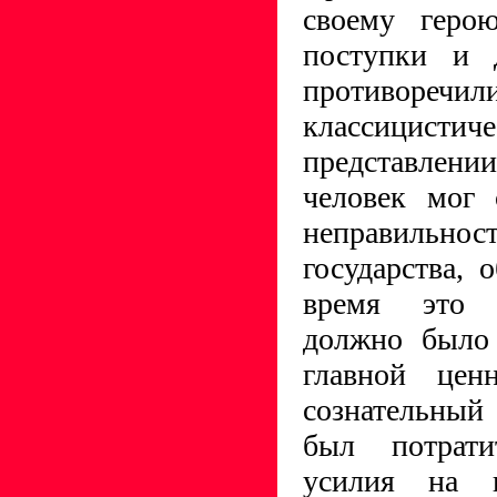
своему геро
поступки и д
противоре
классицистич
представле
человек мог 
неправильн
государства, 
время это г
должно было 
главной цен
сознательный
был потрат
усилия на п