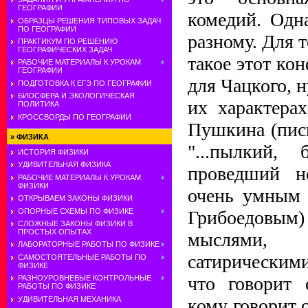
ГЕОГРАФИИ
комедий. Одн
ОБРАЗЦЫ РЕШЕНИЯ ТИПОВЫХ ЗАДАЧ
ПО ГЕОГРАФИИ
разному. Для т
ПРАКТИКУМ ПО РЕШЕНИЮ
ГЕОГРАФИЧЕСКИХ ЗАДАЧ
такое этот ко
РАБОЧИЕ МАТЕРИАЛЫ К УРОКАМ
ГЕОГРАФИИ
для Чацкого, 
ПОДГОТОВКА К ЕГЭ ПО ГЕОГРАФИИ
БИОСФЕРА И ЭКОЛОГИЧЕСКАЯ
их характера
ПОЛИТИКА
КРОССВОРДЫ ПО ГЕОГРАФИИ
Пушкина (пись
»
ФИЗИКА
"...пылкий, 
ИСТОРИЯ ФИЗИКИ
УДИВИТЕЛЬНАЯ ФИЗИКА
проведший н
РАБОЧИЕ МАТЕРИАЛЫ К УРОКАМ
ФИЗИКИ
очень умным 
ОТКРЫВАЕМ ЗАКОНЫ ФИЗИКИ
ОПОРНЫЕ СХЕМЫ ПО ФИЗИКЕ
Грибоедовым)
СЛОЖНЫЕ ЗАКОНЫ ФИЗИКИ В
ПРОСТЫХ ОПЫТАХ
мыслями,
ЛАБОРАТОРНЫЕ РАБОТЫ ПО ФИЗИКЕ
сатирическим
САМОСТОЯТЕЛЬНЫЕ РАБОТЫ ПО
ФИЗИКЕ
что говорит 
РАЗНОУРОВНЕВЫЕ КОНТРОЛЬНЫЕ
РАБОТЫ ПО ФИЗИКЕ
УДИВИТЕЛЬНАЯ МЕХАНИКА
кому говорит 