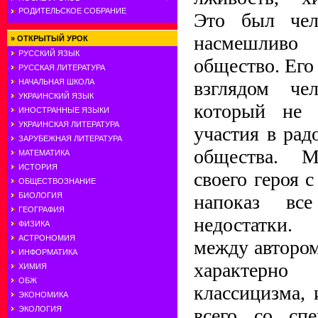
РОДИТЕЛЬСКОЕ СОБРАНИЕ
Это был чел
насмешлив
»
ОТКРЫТЫЙ УРОК
РУССКИЙ ЯЗЫК
общество. Его
РУССКАЯ ЛИТЕРАТУРА
взглядом че
НАЧАЛЬНАЯ ШКОЛА
УКРАИНСКИЙ ЯЗЫК
который не 
ИНОСТРАННЫЕ ЯЗЫКИ
УКРАИНСКАЯ ЛИТЕРАТУРА
участия в рад
ЗАРУБЕЖНАЯ ЛИТЕРАТУРА
общества. 
МАТЕМАТИКА
ИСТОРИЯ
своего героя 
ОБЩЕСТВОЗНАНИЕ
напоказ вс
БИОЛОГИЯ
ГЕОГРАФИЯ
недостатки.
ФИЗИКА
АСТРОНОМИЯ
между автором
ИНФОРМАТИКА
характер
ХИМИЯ
ОБЖ
классицизма, 
ЭКОНОМИКА
всего со сп
ЭКОЛОГИЯ