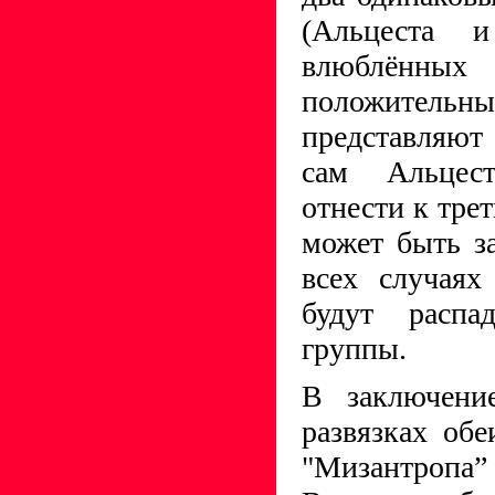
(Альцеста 
влюблённых
положительн
представляют
сам Альцес
отнести к трет
может быть з
всех случаях
будут расп
группы.
В заключение
развязках обе
"Мизантропа”