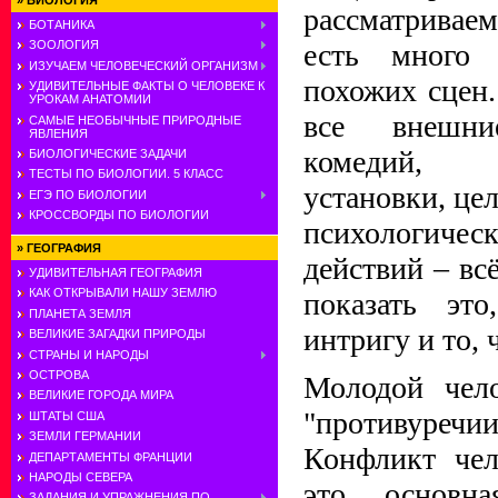
»
БИОЛОГИЯ
рассматривае
БОТАНИКА
есть много 
ЗООЛОГИЯ
ИЗУЧАЕМ ЧЕЛОВЕЧЕСКИЙ ОРГАНИЗМ
похожих сцен.
УДИВИТЕЛЬНЫЕ ФАКТЫ О ЧЕЛОВЕКЕ К
УРОКАМ АНАТОМИИ
все внешни
САМЫЕ НЕОБЫЧНЫЕ ПРИРОДНЫЕ
ЯВЛЕНИЯ
комедий, 
БИОЛОГИЧЕСКИЕ ЗАДАЧИ
ТЕСТЫ ПО БИОЛОГИИ. 5 КЛАСС
установки, цел
ЕГЭ ПО БИОЛОГИИ
КРОССВОРДЫ ПО БИОЛОГИИ
психологичес
»
ГЕОГРАФИЯ
действий – вс
УДИВИТЕЛЬНАЯ ГЕОГРАФИЯ
КАК ОТКРЫВАЛИ НАШУ ЗЕМЛЮ
показать это
ПЛАНЕТА ЗЕМЛЯ
интригу и то, 
ВЕЛИКИЕ ЗАГАДКИ ПРИРОДЫ
СТРАНЫ И НАРОДЫ
ОСТРОВА
Молодой чело
ВЕЛИКИЕ ГОРОДА МИРА
"противуре
ШТАТЫ США
ЗЕМЛИ ГЕРМАНИИ
Конфликт чел
ДЕПАРТАМЕНТЫ ФРАНЦИИ
НАРОДЫ СЕВЕРА
это основн
ЗАДАНИЯ И УПРАЖНЕНИЯ ПО