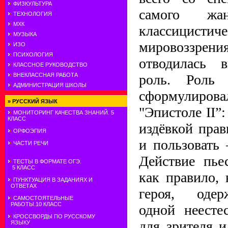
ФИЗКУЛЬТУРА
самого жа
ТЕХНОЛОГИЯ
МХК
классицистич
МУЗЫКА
мировоззр
ИЗО
ПСИХОЛОГИЯ
отводилась в
КЛАССНОЕ РУКОВОДСТВО
роль. Роль
ВНЕКЛАССНАЯ РАБОТА
АДМИНИСТРАЦИЯ ШКОЛЫ
сформулиро
»
РУССКИЙ ЯЗЫК
"Эпистоле II”
МОНИТОРИНГ КАЧЕСТВА ЗНАНИЙ. 5
КЛАСС
издёвкой прав
ОРФОЭПИЯ
и пользовать 
ЧАСТИ РЕЧИ
Действие пье
ТЕСТЫ В ФОРМАТЕ ОГЭ.
5 КЛАСС
как правило, 
ПУНКТУАЦИЯ В ЗАДАНИЯХ И
ОТВЕТАХ
героя, одер
САМОСТОЯТЕЛЬНЫЕ
РАБОТЫ.10 КЛАСС
одной неесте
КРОССВОРДЫ ПО РУССКОМУ
для зрителя 
ЯЗЫКУ