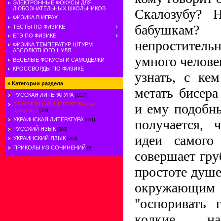
ЭЛЕКТРОННЫЕ ФОКУСЫ ДЛЯ
ЛЮБОЗНАТЕЛЬНЫХ ШКОЛЬНИКОВ
Скалозубу? 
ФИЗИКА В ИГРАХ
бабушкам?
ТЕСТЫ ПО ФИЗИКЕ
ЕГЭ ПО ФИЗИКЕ
непроститель
ФИЗИКА ТЕМПЕРАТУР. ШТУРМ
АБСОЛЮТНОГО НУЛЯ
умного человек
ВЕСЕЛЫЕ ФОКУСЫ И САМОДЕЛКИ
КРОССВОРДЫ ПО ФИЗИКЕ
узнать, с ке
»
Категории раздела
метать бисер
РУССКАЯ ЛИТЕРАТУРА
[1037]
и ему подобн
ЗАРУБЕЖНАЯ ЛИТЕРАТУРА (на
русск.яз.)
[164]
УКРАИНСКАЯ ЛИТЕРАТУРА
получается, 
[651]
РУССКИЙ ЯЗЫК
[280]
идеи самого
УКРАИНСКИЙ ЯЗЫК
[263]
ПРИКОЛЫ ИЗ СОЧИНЕНИЙ
[8]
совершает гру
простоте душе
окружающ
"оспоривать 
колкие, на