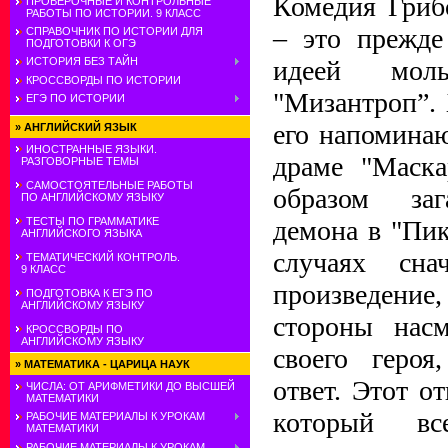
Комедия Гриб
ПРОВЕРОЧНЫЕ И КОНТРОЛЬНЫЕ
РАБОТЫ ПО ИСТОРИИ. 9 КЛАСС
– это прежде
СПРАВОЧНИК ПО ИСТОРИИ ДЛЯ
ПОДГОТОВКИ К ОГЭ
ИСТОРИЯ БЕЗ ТАЙН
идеей моль
КРОССВОРДЫ ПО ИСТОРИИ
"Мизантроп”.
ЕГЭ ПО ИСТОРИИ
его напомина
»
АНГЛИЙСКИЙ ЯЗЫК
ИНОСТРАННЫЕ ЯЗЫКИ.
драме "Маска
РАЗГОВОРНЫЕ ТЕМЫ
САМОСТОЯТЕЛЬНЫЕ РАБОТЫ
образом заг
ПО АНГЛИЙСКОМУ ЯЗЫКУ
ТЕСТЫ ПО ГРАММАТИКЕ
демона в "Пи
АНГЛИЙСКОГО ЯЗЫКА
случаях сна
ТЕМАТИЧЕСКИЙ КОНТРОЛЬ.
9 КЛАСС
произведение
ПОДГОТОВКА К ЕГЭ ПО
АНГЛИЙСКОМУ ЯЗЫКУ
стороны нас
КРОССВОРДЫ ПО
АНГЛИЙСКОМУ ЯЗЫКУ
своего героя
»
МАТЕМАТИКА - ЦАРИЦА НАУК
ответ. Этот от
ЧИСЛА: ОТ АРИФМЕТИКИ ДО ВЫСШЕЙ
МАТЕМАТИКИ
который вс
РАБОЧИЕ МАТЕРИАЛЫ К УРОКАМ
МАТЕМАТИКИ
РАБОЧИЕ МАТЕРИАЛЫ К УРОКАМ