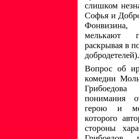
слишком незн
Софья и Добр
Фонвизина
мелькают г
раскрывая в п
добродетелей)
Вопрос об ир
комедии Моль
Грибоедова
понимания о
герою и ме
которого авт
стороны хара
Грибоедов 