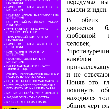
передумал вы
ГЕОМЕТРИИ
САМОСТОЯТЕЛЬНЫЕ РАБОТЫ ПО
мысли и идеи.
МАТЕМАТИКЕ
ПРОМЕЖУТОЧНОЕ ТЕСТИРОВАНИЕ ПО
МАТЕМАТИКЕ
В обеих ко
ПОЭТИЧЕСКИЙ КАЛЕЙДОСКОП "ЧИСЛА
И ФИГУРЫ"
движется б
ТЕСТЫ ДЛЯ ОЦЕНКИ КАЧЕСТВА
ОБУЧЕНИЯ ПО АЛГЕБРЕ
любовной и
ТЕМАТИЧЕСКИЙ КОНТРОЛЬ ПО
ГЕОМЕТРИИ
человек,
САМОСТОЯТЕЛЬНЫЕ РАБОТЫ ПО
ГЕОМЕТРИИ
"противуре
КОНТРОЛЬНЫЕ РАБОТЫ ПО
МАТЕМАТИКЕ
влюблён
СКАЗОЧНЫЕ ОЛИМПИАДЫ ПО
МАТЕМАТИКЕ
принадлежащу
ГИА ПО МАТЕМАТИКЕ В 9 КЛАССЕ.
ТИПОВЫЕ ЗАДАНИЯ
и не отвечаю
УЧЕБНО-ТРЕНИРОВОЧНЫЕ ТЕСТЫ ДЛЯ
ПОДГОТОВКИ К ОГЭ. 9 КЛАСС
Поняв это, г
ПОДГОТОВКА К ЕГЭ ПО МАТЕМАТИКЕ
МАТЕМАТИЧЕСКАЯ СОСТАВЛЯЮЩАЯ
покинуть об
ВСЕХ ДОСТИЖЕНИЙ ЦИВИЛИЗАЦИИ
МАТЕМАТИЧЕСКИЙ КРУЖОК В ШКОЛЕ
находился то
ЗАДАЧКИ ОТ ГРИГОРИЯ ОСТЕРА
КРОССВОРДЫ ПО МАТЕМАТИКЕ
общих черт гл