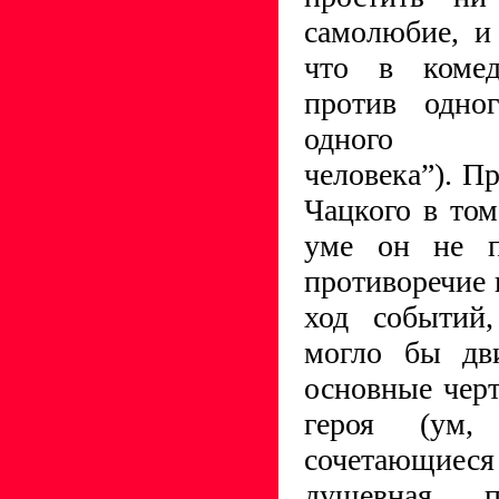
самолюбие, и
что в комед
против одно
одного з
человека”). П
Чацкого в том
уме он не п
противоречие 
ход событий,
могло бы дви
основные черт
героя (ум,
сочетающиеся
душевная п