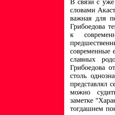
В связи с уж
словами Акаст
важная для п
Грибоедова т
к современ
предшествен
современные 
славных род
Грибоедова о
столь однозн
представлял с
можно судит
заметке "Харак
тогдашнем по