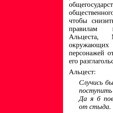
общегосуд
общественного
чтобы снизит
правилам к
Альцеста, 
окружающих
персонажей о
его разглаголь
Альцест:
Случись бы
поступить 
Да я б по
от стыда.