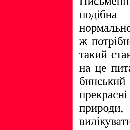
Письме
подібна
нормальн
ж по­тріб
такий ста
на це пи
бинсь
прекра
природи
вилікувати