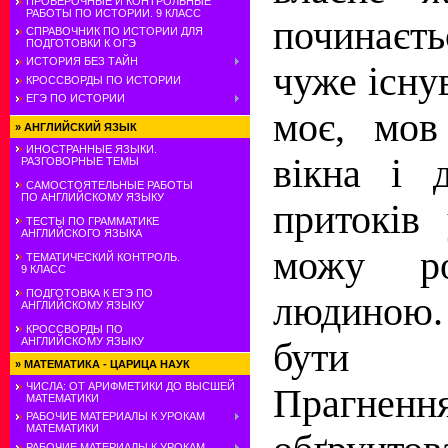
ПРОВЕРОЧНЫЕ И КОНТРОЛЬНЫЕ
РАБОТЫ ПО ИСТОРИИ. 9 КЛАСС
починаєт
СПРАВОЧНИК ПО ИСТОРИИ ДЛЯ
ПОДГОТОВКИ К ОГЭ
ИСТОРИЯ БЕЗ ТАЙН
чуже існу
КРОССВОРДЫ ПО ИСТОРИИ
ЕГЭ ПО ИСТОРИИ
моє, мов
»
АНГЛИЙСКИЙ ЯЗЫК
ИНОСТРАННЫЕ ЯЗЫКИ.
вікна і 
РАЗГОВОРНЫЕ ТЕМЫ
САМОСТОЯТЕЛЬНЫЕ РАБОТЫ
ПО АНГЛИЙСКОМУ ЯЗЫКУ
притоків
ТЕСТЫ ПО ГРАММАТИКЕ
АНГЛИЙСКОГО ЯЗЫКА
можу ро
ТЕМАТИЧЕСКИЙ КОНТРОЛЬ.
9 КЛАСС
ПОДГОТОВКА К ЕГЭ ПО
людиною
АНГЛИЙСКОМУ ЯЗЫКУ
КРОССВОРДЫ ПО
АНГЛИЙСКОМУ ЯЗЫКУ
бути с
»
МАТЕМАТИКА - ЦАРИЦА НАУК
ЧИСЛА: ОТ АРИФМЕТИКИ ДО ВЫСШЕЙ
Прагненн
МАТЕМАТИКИ
РАБОЧИЕ МАТЕРИАЛЫ К УРОКАМ
МАТЕМАТИКИ
РАБОЧИЕ МАТЕРИАЛЫ К УРОКАМ