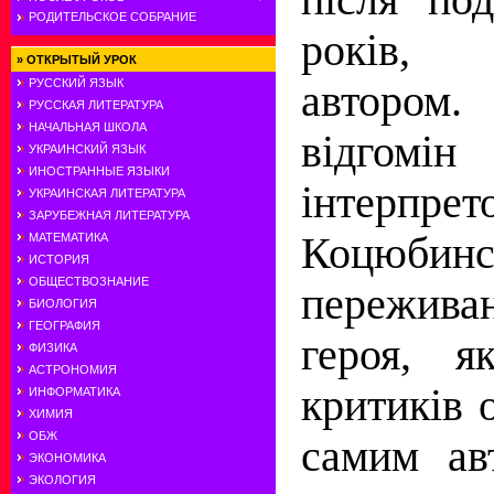
РОДИТЕЛЬСКОЕ СОБРАНИЕ
років,
»
ОТКРЫТЫЙ УРОК
РУССКИЙ ЯЗЫК
автором.
РУССКАЯ ЛИТЕРАТУРА
НАЧАЛЬНАЯ ШКОЛА
відгомі
УКРАИНСКИЙ ЯЗЫК
ИНОСТРАННЫЕ ЯЗЫКИ
інтерпр
УКРАИНСКАЯ ЛИТЕРАТУРА
ЗАРУБЕЖНАЯ ЛИТЕРАТУРА
Коцюбин
МАТЕМАТИКА
ИСТОРИЯ
ОБЩЕСТВОЗНАНИЕ
пережива
БИОЛОГИЯ
ГЕОГРАФИЯ
героя, я
ФИЗИКА
АСТРОНОМИЯ
кри­тиків
ИНФОРМАТИКА
ХИМИЯ
ОБЖ
самим ав
ЭКОНОМИКА
ЭКОЛОГИЯ