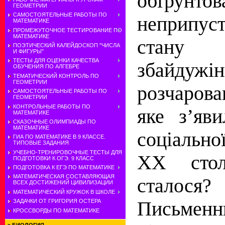
обґрунтов
ГЕОМЕТРИИ
САМОСТОЯТЕЛЬНЫЕ РАБОТЫ ПО
неприпус
МАТЕМАТИКЕ
ПРОМЕЖУТОЧНОЕ ТЕСТИРОВАНИЕ ПО
МАТЕМАТИКЕ
стану 
ПОЭТИЧЕСКИЙ КАЛЕЙДОСКОП "ЧИСЛА
И ФИГУРЫ"
ТЕСТЫ ДЛЯ ОЦЕНКИ КАЧЕСТВА
збайдужінн
ОБУЧЕНИЯ ПО АЛГЕБРЕ
ТЕМАТИЧЕСКИЙ КОНТРОЛЬ ПО
ГЕОМЕТРИИ
розчарова
САМОСТОЯТЕЛЬНЫЕ РАБОТЫ ПО
ГЕОМЕТРИИ
КОНТРОЛЬНЫЕ РАБОТЫ ПО
яке з’яв
МАТЕМАТИКЕ
СКАЗОЧНЫЕ ОЛИМПИАДЫ ПО
МАТЕМАТИКЕ
соціально
ГИА ПО МАТЕМАТИКЕ В 9 КЛАССЕ.
ТИПОВЫЕ ЗАДАНИЯ
УЧЕБНО-ТРЕНИРОВОЧНЫЕ ТЕСТЫ ДЛЯ
ХХ стол
ПОДГОТОВКИ К ОГЭ. 9 КЛАСС
ПОДГОТОВКА К ЕГЭ ПО МАТЕМАТИКЕ
МАТЕМАТИЧЕСКАЯ СОСТАВЛЯЮЩАЯ
сталося?
ВСЕХ ДОСТИЖЕНИЙ ЦИВИЛИЗАЦИИ
МАТЕМАТИЧЕСКИЙ КРУЖОК В ШКОЛЕ
Письмен
ЗАДАЧКИ ОТ ГРИГОРИЯ ОСТЕРА
КРОССВОРДЫ ПО МАТЕМАТИКЕ