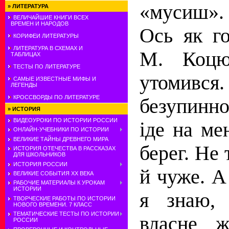
«мусиш».
»
ЛИТЕРАТУРА
ВЕЛИЧАЙШИЕ КНИГИ ВСЕХ
ВРЕМЕН И НАРОДОВ
Ось як г
КОРИФЕИ ЛИТЕРАТУРЫ
ЛИТЕРАТУРА В СХЕМАХ И
М. Коцю
ТАБЛИЦАХ
ТЕСТЫ ПО ЛИТЕРАТУРЕ
утомивс
САМЫЕ ИЗВЕСТНЫЕ МИФЫ И
ЛЕГЕНДЫ
КРОССВОРДЫ ПО ЛИТЕРАТУРЕ
безупинно
»
ИСТОРИЯ
ВИДЕОУРОКИ ПО ИСТОРИИ РОССИИ
іде на ме
ОНЛАЙН-УЧЕБНИКИ ПО ИСТОРИИ
ВЕЛИКИЕ ТАЙНЫ ДРЕВНЕГО МИРА
берег. Не 
ИСТОРИЯ ОТЕЧЕСТВА В РАССКАЗАХ
ДЛЯ ШКОЛЬНИКОВ
ИСТОРИЯ РОССИИ
й чуже. А
ВЕЛИКИЕ СОБЫТИЯ ХХ ВЕКА
РАБОЧИЕ МАТЕРИАЛЫ К УРОКАМ
ИСТОРИИ
я знаю, 
ТВОРЧЕСКИЕ РАБОТЫ ПО ИСТОРИИ
НОВОГО ВРЕМЕНИ. 7 КЛАСС
ТЕМАТИЧЕСКИЕ ТЕСТЫ ПО ИСТОРИИ
власне ж
РОССИИ