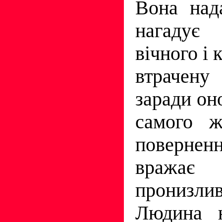
Вона над
нагаду
вічного і 
втраче
заради он
самого ж
повернен
враж
пронизли
Лю­дина 