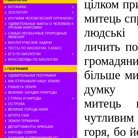
цілком пр
»
БИОЛОГИЯ
БОТАНИКА
ЗООЛОГИЯ
митець сп
ИЗУЧАЕМ ЧЕЛОВЕЧЕСКИЙ ОРГАНИЗМ
УДИВИТЕЛЬНЫЕ ФАКТЫ О ЧЕЛОВЕКЕ К
УРОКАМ АНАТОМИИ
людські 
САМЫЕ НЕОБЫЧНЫЕ ПРИРОДНЫЕ
ЯВЛЕНИЯ
личить по
БИОЛОГИЧЕСКИЕ ЗАДАЧИ
ТЕСТЫ ПО БИОЛОГИИ. 5 КЛАСС
ЕГЭ ПО БИОЛОГИИ
громад
КРОССВОРДЫ ПО БИОЛОГИИ
»
ГЕОГРАФИЯ
більше ми
УДИВИТЕЛЬНАЯ ГЕОГРАФИЯ
КАК ОТКРЫВАЛИ НАШУ ЗЕМЛЮ
думку п
ПЛАНЕТА ЗЕМЛЯ
ВЕЛИКИЕ ЗАГАДКИ ПРИРОДЫ
СТРАНЫ И НАРОДЫ
митець 
ОСТРОВА
ВЕЛИКИЕ ГОРОДА МИРА
чутливи
ШТАТЫ США
ЗЕМЛИ ГЕРМАНИИ
ДЕПАРТАМЕНТЫ ФРАНЦИИ
горя, бо 
НАРОДЫ СЕВЕРА
ЗАДАНИЯ И УПРАЖНЕНИЯ ПО