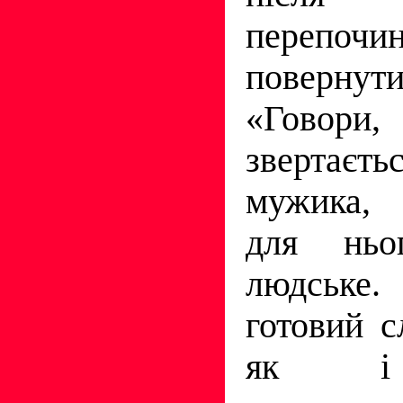
перепо
повернут
«Говори
звер­та
мужика,
для ньо
людське
готовий 
як і 