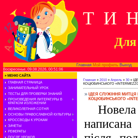
Т И 
Для 
Главная
Мой профиль
Выход
В
Воскресенье, 09.08.2026, 00:51:06
»
МЕНЮ САЙТА
Главная
»
2010
»
Апрель
»
30
» ІД
ГЛАВНАЯ СТРАНИЦА
КОЦЮБИНСЬКОГО «INTERMEZZ
ЗАНИМАТЕЛЬНЫЙ УРОК
ІДЕЯ СЛУЖІННЯ МИТЦЯ 
ТЕСТЫ ДЛЯ ПРОВЕРКИ ЗНАНИЙ
КОЦЮБИНСЬКОГО «INT
ПРОИЗВЕДЕНИЯ ЛИТЕРАТУРЫ В
КРАТКОМ ИЗЛОЖЕНИИ
Новела 
ВЕЛИКОЛЕПНАЯ СОТНЯ
ОСНОВЫ ПРАВОСЛАВНОЙ КУЛЬТУРЫ
написана
КРОССВОДЫ К УРОКАМ
ЗАЧЕТЫ
РЕФЕРАТЫ
після по
ПОСЛЕ УРОКОВ