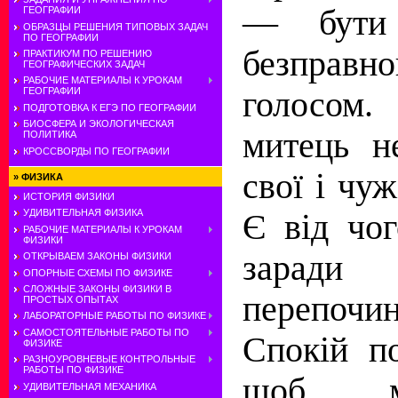
— бути
ГЕОГРАФИИ
ОБРАЗЦЫ РЕШЕНИЯ ТИПОВЫХ ЗАДАЧ
ПО ГЕОГРАФИИ
безправно
ПРАКТИКУМ ПО РЕШЕНИЮ
ГЕОГРАФИЧЕСКИХ ЗАДАЧ
РАБОЧИЕ МАТЕРИАЛЫ К УРОКАМ
голосом
ГЕОГРАФИИ
ПОДГОТОВКА К ЕГЭ ПО ГЕОГРАФИИ
БИОСФЕРА И ЭКОЛОГИЧЕСКАЯ
митець н
ПОЛИТИКА
КРОССВОРДЫ ПО ГЕОГРАФИИ
свої і чуж
»
ФИЗИКА
ИСТОРИЯ ФИЗИКИ
УДИВИТЕЛЬНАЯ ФИЗИКА
Є від чог
РАБОЧИЕ МАТЕРИАЛЫ К УРОКАМ
ФИЗИКИ
заради
ОТКРЫВАЕМ ЗАКОНЫ ФИЗИКИ
ОПОРНЫЕ СХЕМЫ ПО ФИЗИКЕ
СЛОЖНЫЕ ЗАКОНЫ ФИЗИКИ В
перепочин
ПРОСТЫХ ОПЫТАХ
ЛАБОРАТОРНЫЕ РАБОТЫ ПО ФИЗИКЕ
САМОСТОЯТЕЛЬНЫЕ РАБОТЫ ПО
Спокій п
ФИЗИКЕ
РАЗНОУРОВНЕВЫЕ КОНТРОЛЬНЫЕ
РАБОТЫ ПО ФИЗИКЕ
щоб м
УДИВИТЕЛЬНАЯ МЕХАНИКА