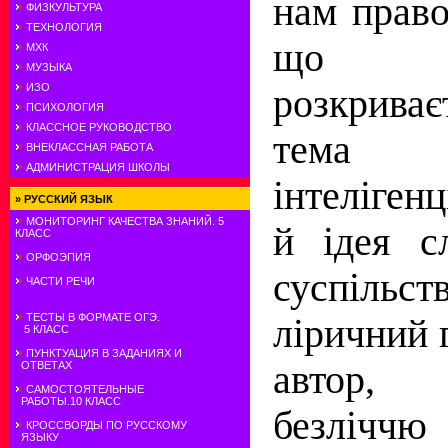
нам право
ФИЗКУЛЬТУРА
ТЕХНОЛОГИЯ
що в
МХК
МУЗЫКА
ИЗО
розкриває
ПСИХОЛОГИЯ
КЛАССНОЕ РУКОВОДСТВО
тема 
ВНЕКЛАССНАЯ РАБОТА
АДМИНИСТРАЦИЯ ШКОЛЫ
інтелігенц
»
РУССКИЙ ЯЗЫК
МОНИТОРИНГ КАЧЕСТВА ЗНАНИЙ. 5
й ідея с
КЛАСС
ОРФОЭПИЯ
суспільс
ЧАСТИ РЕЧИ
ТЕСТЫ В ФОРМАТЕ ОГЭ.
ліричний 
5 КЛАСС
ПУНКТУАЦИЯ В ЗАДАНИЯХ И
ав­тор
ОТВЕТАХ
САМОСТОЯТЕЛЬНЫЕ
РАБОТЫ.10 КЛАСС
безлічч
КРОССВОРДЫ ПО РУССКОМУ
ЯЗЫКУ