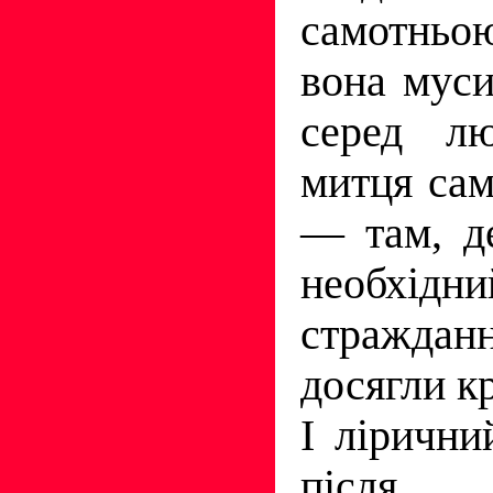
самотньо
вона муси
серед лю
митця сам
— там, д
необхідн
стражда
досягли к
І лірични
після 