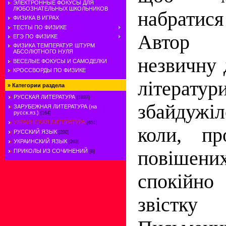
ЭЛЕКТРОННЫЕ ФОКУСЫ ДЛЯ
ЛЮБОЗНАТЕЛЬНЫХ ШКОЛЬНИКОВ
набратися
ФИЗИКА В ИГРАХ
ТЕСТЫ ПО ФИЗИКЕ
Автор 
ЕГЭ ПО ФИЗИКЕ
ФИЗИКА ТЕМПЕРАТУР. ШТУРМ
АБСОЛЮТНОГО НУЛЯ
незвичну 
ВЕСЕЛЫЕ ФОКУСЫ И САМОДЕЛКИ
КРОССВОРДЫ ПО ФИЗИКЕ
літерат
»
Категории раздела
РУССКАЯ ЛИТЕРАТУРА
[1037]
збайдужі
ЗАРУБЕЖНАЯ ЛИТЕРАТУРА (на
русск.яз.)
[164]
УКРАИНСКАЯ ЛИТЕРАТУРА
[651]
коли, пр
РУССКИЙ ЯЗЫК
[280]
УКРАИНСКИЙ ЯЗЫК
[263]
повіше
ПРИКОЛЫ ИЗ СОЧИНЕНИЙ
[8]
спокійн
звістк