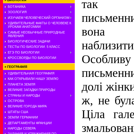
так 
»
БИОЛОГИЯ
БОТАНИКА
ЗООЛОГИЯ
письменн
ИЗУЧАЕМ ЧЕЛОВЕЧЕСКИЙ ОРГАНИЗМ
УДИВИТЕЛЬНЫЕ ФАКТЫ О ЧЕЛОВЕКЕ К
УРОКАМ АНАТОМИИ
вона н
САМЫЕ НЕОБЫЧНЫЕ ПРИРОДНЫЕ
ЯВЛЕНИЯ
наблизити
БИОЛОГИЧЕСКИЕ ЗАДАЧИ
ТЕСТЫ ПО БИОЛОГИИ. 5 КЛАСС
ЕГЭ ПО БИОЛОГИИ
Особл
КРОССВОРДЫ ПО БИОЛОГИИ
»
ГЕОГРАФИЯ
письменн
УДИВИТЕЛЬНАЯ ГЕОГРАФИЯ
КАК ОТКРЫВАЛИ НАШУ ЗЕМЛЮ
долі жінки
ПЛАНЕТА ЗЕМЛЯ
ВЕЛИКИЕ ЗАГАДКИ ПРИРОДЫ
СТРАНЫ И НАРОДЫ
ж, не бул
ОСТРОВА
ВЕЛИКИЕ ГОРОДА МИРА
Ціла гале
ШТАТЫ США
ЗЕМЛИ ГЕРМАНИИ
ДЕПАРТАМЕНТЫ ФРАНЦИИ
змальо
НАРОДЫ СЕВЕРА
ЗАДАНИЯ И УПРАЖНЕНИЯ ПО