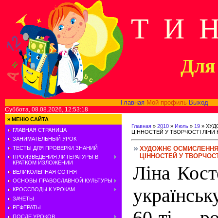
Т И 
Для 
Главная
Мой профиль
Выход
В
Суббота, 08.08.2026, 12:53:18
»
МЕНЮ САЙТА
Главная
»
2010
»
Июль
»
19
» ХУД
ГЛАВНАЯ СТРАНИЦА
ЦІННОСТЕЙ У ТВОРЧОСТІ ЛІНИ
ЗАНИМАТЕЛЬНЫЙ УРОК
ХУДОЖНЄ ОСМИСЛЕННЯ
ТЕСТЫ ДЛЯ ПРОВЕРКИ ЗНАНИЙ
ЦІННОСТЕЙ У ТВОРЧОСТ
ПРОИЗВЕДЕНИЯ ЛИТЕРАТУРЫ В
КРАТКОМ ИЗЛОЖЕНИИ
Ліна Кост
ВЕЛИКОЛЕПНАЯ СОТНЯ
ОСНОВЫ ПРАВОСЛАВНОЙ КУЛЬТУРЫ
українськ
КРОССВОДЫ К УРОКАМ
ЗАЧЕТЫ
РЕФЕРАТЫ
60-ті р
ПОСЛЕ УРОКОВ