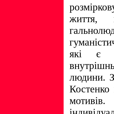
розмірко
життя, 
гальнолюд
гуманіст
які є у
внутрішн
людини. З
Костенко 
мотиві
індивіду­а