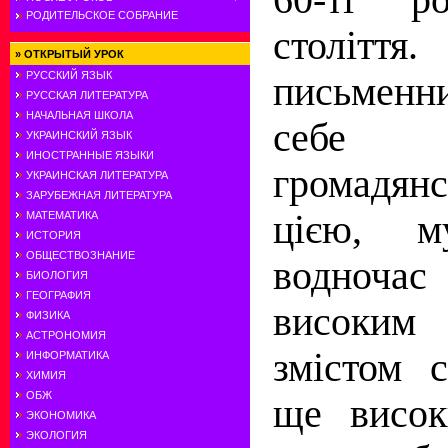
РОДИТЕЛЬСКОЕ СОБРАНИЕ
стол
»
ОТКРЫТЫЙ УРОК
РУССКИЙ ЯЗЫК
письменни
РУССКАЯ ЛИТЕРАТУРА
НАЧАЛЬНАЯ ШКОЛА
себе
УКРАИНСКИЙ ЯЗЫК
ИНОСТРАННЫЕ ЯЗЫКИ
громадя
УКРАИНСКАЯ ЛИТЕРАТУРА
ЗАРУБЕЖНАЯ ЛИТЕРАТУРА
цією, м
МАТЕМАТИКА
ИСТОРИЯ
ОБЩЕСТВОЗНАНИЕ
водночас
БИОЛОГИЯ
ГЕОГРАФИЯ
високим 
ФИЗИКА
АСТРОНОМИЯ
змістом с
ИНФОРМАТИКА
ХИМИЯ
ОБЖ
ще висок
ЭКОНОМИКА
ЭКОЛОГИЯ