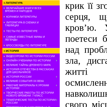
крик її зг
»
ЛИТЕРАТУРА
ВЕЛИЧАЙШИЕ КНИГИ ВСЕХ
ВРЕМЕН И НАРОДОВ
серця, щ
КОРИФЕИ ЛИТЕРАТУРЫ
ЛИТЕРАТУРА В СХЕМАХ И
кров’ю. 
ТАБЛИЦАХ
ТЕСТЫ ПО ЛИТЕРАТУРЕ
поетеси б
САМЫЕ ИЗВЕСТНЫЕ МИФЫ И
ЛЕГЕНДЫ
КРОССВОРДЫ ПО ЛИТЕРАТУРЕ
над проб
»
ИСТОРИЯ
ВИДЕОУРОКИ ПО ИСТОРИИ РОССИИ
зла, дис­
ОНЛАЙН-УЧЕБНИКИ ПО ИСТОРИИ
ВЕЛИКИЕ ТАЙНЫ ДРЕВНЕГО МИРА
житті
ИСТОРИЯ ОТЕЧЕСТВА В РАССКАЗАХ
ДЛЯ ШКОЛЬНИКОВ
ИСТОРИЯ РОССИИ
осмисле
ВЕЛИКИЕ СОБЫТИЯ ХХ ВЕКА
РАБОЧИЕ МАТЕРИАЛЫ К УРОКАМ
ИСТОРИИ
навколиш
ТВОРЧЕСКИЕ РАБОТЫ ПО ИСТОРИИ
НОВОГО ВРЕМЕНИ. 7 КЛАСС
ТЕМАТИЧЕСКИЕ ТЕСТЫ ПО ИСТОРИИ
свого міс
РОССИИ