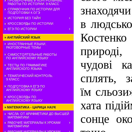
ПРОВЕРОЧНЫЕ И КОНТРОЛЬНЫЕ
РАБОТЫ ПО ИСТОРИИ. 9 КЛАСС
знаходячи
СПРАВОЧНИК ПО ИСТОРИИ ДЛЯ
ПОДГОТОВКИ К ОГЭ
ИСТОРИЯ БЕЗ ТАЙН
в людсько
КРОССВОРДЫ ПО ИСТОРИИ
ЕГЭ ПО ИСТОРИИ
Костенк
»
АНГЛИЙСКИЙ ЯЗЫК
ИНОСТРАННЫЕ ЯЗЫКИ.
природі,
РАЗГОВОРНЫЕ ТЕМЫ
САМОСТОЯТЕЛЬНЫЕ РАБОТЫ
ПО АНГЛИЙСКОМУ ЯЗЫКУ
чудові к
ТЕСТЫ ПО ГРАММАТИКЕ
АНГЛИЙСКОГО ЯЗЫКА
сплять, 
ТЕМАТИЧЕСКИЙ КОНТРОЛЬ.
9 КЛАСС
ПОДГОТОВКА К ЕГЭ ПО
їм сльози»
АНГЛИЙСКОМУ ЯЗЫКУ
КРОССВОРДЫ ПО
АНГЛИЙСКОМУ ЯЗЫКУ
хата піді
»
МАТЕМАТИКА - ЦАРИЦА НАУК
ЧИСЛА: ОТ АРИФМЕТИКИ ДО ВЫСШЕЙ
сонце ок
МАТЕМАТИКИ
РАБОЧИЕ МАТЕРИАЛЫ К УРОКАМ
МАТЕМАТИКИ
РАБОЧИЕ МАТЕРИАЛЫ К УРОКАМ