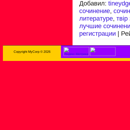
Добавил
:
tineydg
сочинение
,
сочин
литературе
,
твір
лучшие сочинен
регистрации
|
Ре
Copyright MyCorp © 2026