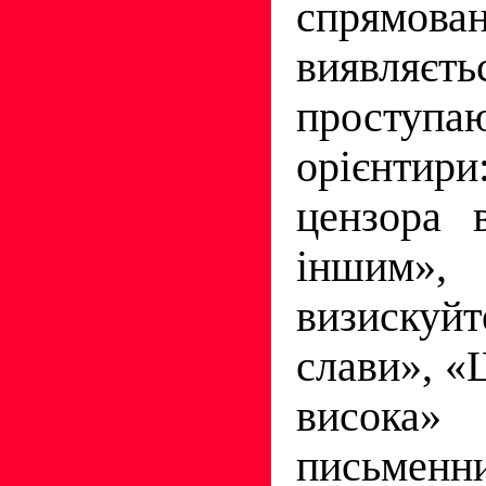
спрямо
виявляєть
просту­па
орієнти
цензора 
іншим
визискуйт
слави», «
висока» 
письменн