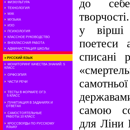
до себ
ФИЗКУЛЬТУРА
ТЕХНОЛОГИЯ
творчості
МХК
МУЗЫКА
ИЗО
у вірші
ПСИХОЛОГИЯ
КЛАССНОЕ РУКОВОДСТВО
поетеси 
ВНЕКЛАССНАЯ РАБОТА
АДМИНИСТРАЦИЯ ШКОЛЫ
списані 
»
РУССКИЙ ЯЗЫК
МОНИТОРИНГ КАЧЕСТВА ЗНАНИЙ. 5
«смертел
КЛАСС
ОРФОЭПИЯ
самотн
ЧАСТИ РЕЧИ
ТЕСТЫ В ФОРМАТЕ ОГЭ.
державам
5 КЛАСС
ПУНКТУАЦИЯ В ЗАДАНИЯХ И
самою со
ОТВЕТАХ
САМОСТОЯТЕЛЬНЫЕ
РАБОТЫ.10 КЛАСС
для Ліни
КРОССВОРДЫ ПО РУССКОМУ
ЯЗЫКУ