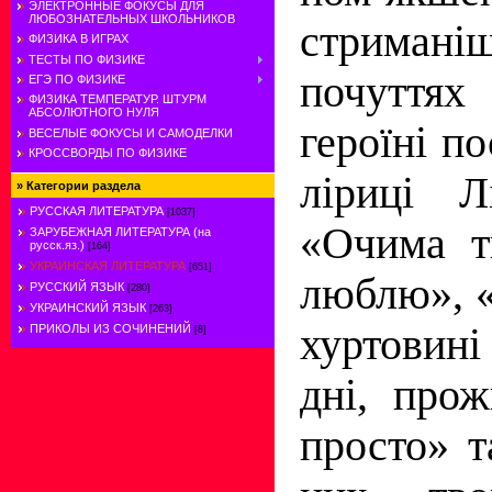
ЭЛЕКТРОННЫЕ ФОКУСЫ ДЛЯ
ЛЮБОЗНАТЕЛЬНЫХ ШКОЛЬНИКОВ
стриман
ФИЗИКА В ИГРАХ
ТЕСТЫ ПО ФИЗИКЕ
почуттях 
ЕГЭ ПО ФИЗИКЕ
ФИЗИКА ТЕМПЕРАТУР. ШТУРМ
АБСОЛЮТНОГО НУЛЯ
героїні по
ВЕСЕЛЫЕ ФОКУСЫ И САМОДЕЛКИ
КРОССВОРДЫ ПО ФИЗИКЕ
ліриці Л
»
Категории раздела
РУССКАЯ ЛИТЕРАТУРА
[1037]
«Очима ти
ЗАРУБЕЖНАЯ ЛИТЕРАТУРА (на
русск.яз.)
[164]
УКРАИНСКАЯ ЛИТЕРАТУРА
[651]
люблю», «
РУССКИЙ ЯЗЫК
[280]
УКРАИНСКИЙ ЯЗЫК
[263]
хуртовин
ПРИКОЛЫ ИЗ СОЧИНЕНИЙ
[8]
дні, прож
просто» т