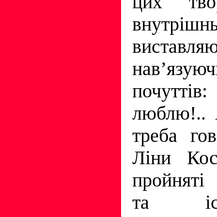
цих тво
внутр
виставляю
нав’яз
почуттів
люблю!..
треба гов
Ліни Кос
пройняті
та істо