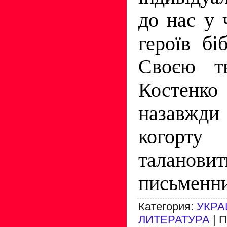
до нас у 
героїв бі
Своєю тв
Костен
назавжди
когор­ту
талановит
письменни
Категория
:
УКРА
ЛИТЕРАТУРА
|
П