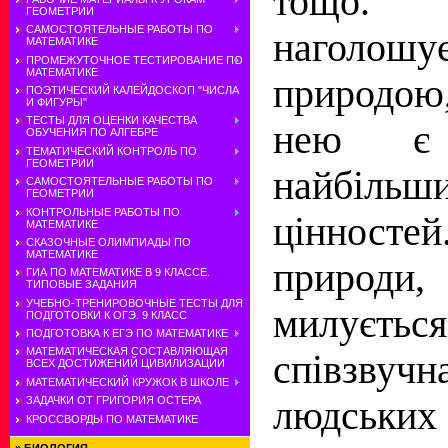
тощо.
ГЕОМЕТРИИ
САМОСТОЯТЕЛЬНЫЕ РАБОТЫ ПО
наголошує
МАТЕМАТИКЕ
ПРОМЕЖУТОЧНОЕ ТЕСТИРОВАНИЕ ПО
МАТЕМАТИКЕ
приро­дою
ПОЭТИЧЕСКИЙ КАЛЕЙДОСКОП "ЧИСЛА
И ФИГУРЫ"
ТЕСТЫ ДЛЯ ОЦЕНКИ КАЧЕСТВА
нею є
ОБУЧЕНИЯ ПО АЛГЕБРЕ
ТЕМАТИЧЕСКИЙ КОНТРОЛЬ ПО
ГЕОМЕТРИИ
найбіль
САМОСТОЯТЕЛЬНЫЕ РАБОТЫ ПО
ГЕОМЕТРИИ
КОНТРОЛЬНЫЕ РАБОТЫ ПО
цінност
МАТЕМАТИКЕ
СКАЗОЧНЫЕ ОЛИМПИАДЫ ПО
МАТЕМАТИКЕ
природ
ГИА ПО МАТЕМАТИКЕ В 9 КЛАССЕ.
ТИПОВЫЕ ЗАДАНИЯ
УЧЕБНО-ТРЕНИРОВОЧНЫЕ ТЕСТЫ ДЛЯ
милуєть
ПОДГОТОВКИ К ОГЭ. 9 КЛАСС
ПОДГОТОВКА К ЕГЭ ПО МАТЕМАТИКЕ
МАТЕМАТИЧЕСКАЯ СОСТАВЛЯЮЩАЯ
співзву
ВСЕХ ДОСТИЖЕНИЙ ЦИВИЛИЗАЦИИ
МАТЕМАТИЧЕСКИЙ КРУЖОК В ШКОЛЕ
людських
ЗАДАЧКИ ОТ ГРИГОРИЯ ОСТЕРА
КРОССВОРДЫ ПО МАТЕМАТИКЕ