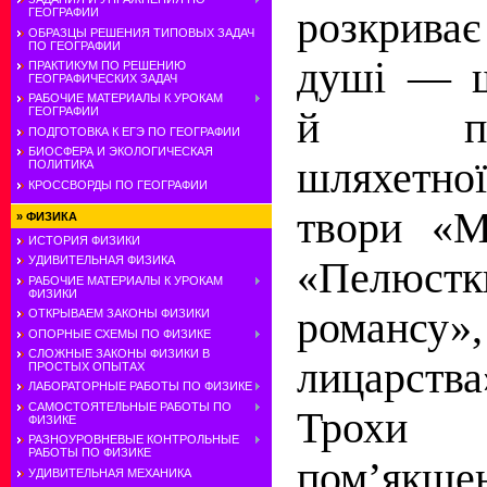
розкриває
ГЕОГРАФИИ
ОБРАЗЦЫ РЕШЕНИЯ ТИПОВЫХ ЗАДАЧ
ПО ГЕОГРАФИИ
душі — щ
ПРАКТИКУМ ПО РЕШЕНИЮ
ГЕОГРАФИЧЕСКИХ ЗАДАЧ
РАБОЧИЕ МАТЕРИАЛЫ К УРОКАМ
й по-с
ГЕОГРАФИИ
ПОДГОТОВКА К ЕГЭ ПО ГЕОГРАФИИ
БИОСФЕРА И ЭКОЛОГИЧЕСКАЯ
шляхетно
ПОЛИТИКА
КРОССВОРДЫ ПО ГЕОГРАФИИ
твори «М
»
ФИЗИКА
ИСТОРИЯ ФИЗИКИ
УДИВИТЕЛЬНАЯ ФИЗИКА
«Пелюст­к
РАБОЧИЕ МАТЕРИАЛЫ К УРОКАМ
ФИЗИКИ
романсу
ОТКРЫВАЕМ ЗАКОНЫ ФИЗИКИ
ОПОРНЫЕ СХЕМЫ ПО ФИЗИКЕ
СЛОЖНЫЕ ЗАКОНЫ ФИЗИКИ В
лицарст
ПРОСТЫХ ОПЫТАХ
ЛАБОРАТОРНЫЕ РАБОТЫ ПО ФИЗИКЕ
САМОСТОЯТЕЛЬНЫЕ РАБОТЫ ПО
Трох
ФИЗИКЕ
РАЗНОУРОВНЕВЫЕ КОНТРОЛЬНЫЕ
РАБОТЫ ПО ФИЗИКЕ
пом’якше
УДИВИТЕЛЬНАЯ МЕХАНИКА