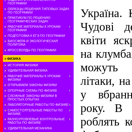
ГЕОГРАФИИ
Україна. 
ОБРАЗЦЫ РЕШЕНИЯ ТИПОВЫХ ЗАДАЧ
ПО ГЕОГРАФИИ
ПРАКТИКУМ ПО РЕШЕНИЮ
ГЕОГРАФИЧЕСКИХ ЗАДАЧ
Чудові д
РАБОЧИЕ МАТЕРИАЛЫ К УРОКАМ
ГЕОГРАФИИ
квіти яск
ПОДГОТОВКА К ЕГЭ ПО ГЕОГРАФИИ
БИОСФЕРА И ЭКОЛОГИЧЕСКАЯ
ПОЛИТИКА
на клумба
КРОССВОРДЫ ПО ГЕОГРАФИИ
»
ФИЗИКА
можуть
ИСТОРИЯ ФИЗИКИ
УДИВИТЕЛЬНАЯ ФИЗИКА
РАБОЧИЕ МАТЕРИАЛЫ К УРОКАМ
літаки, н
ФИЗИКИ
ОТКРЫВАЕМ ЗАКОНЫ ФИЗИКИ
у вбран
ОПОРНЫЕ СХЕМЫ ПО ФИЗИКЕ
СЛОЖНЫЕ ЗАКОНЫ ФИЗИКИ В
ПРОСТЫХ ОПЫТАХ
року. В 
ЛАБОРАТОРНЫЕ РАБОТЫ ПО ФИЗИКЕ
САМОСТОЯТЕЛЬНЫЕ РАБОТЫ ПО
ФИЗИКЕ
роблять 
РАЗНОУРОВНЕВЫЕ КОНТРОЛЬНЫЕ
РАБОТЫ ПО ФИЗИКЕ
УДИВИТЕЛЬНАЯ МЕХАНИКА