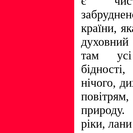
є чис
забрудне
країни, як
духовний
там ус
біднос
нічого, д
повітря
природу.
ріки, лани