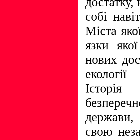
достатку,
собі наві
Міста якої
язки яко
нових дос
екології
Історія
безпереч
держави
свою нез