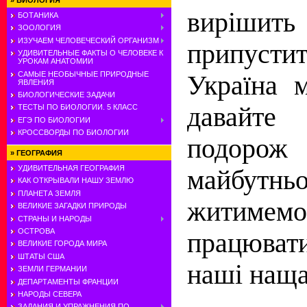
»
БИОЛОГИЯ
виріши
БОТАНИКА
ЗООЛОГИЯ
ИЗУЧАЕМ ЧЕЛОВЕЧЕСКИЙ ОРГАНИЗМ
припусти
УДИВИТЕЛЬНЫЕ ФАКТЫ О ЧЕЛОВЕКЕ К
УРОКАМ АНАТОМИИ
САМЫЕ НЕОБЫЧНЫЕ ПРИРОДНЫЕ
Україна 
ЯВЛЕНИЯ
БИОЛОГИЧЕСКИЕ ЗАДАЧИ
давайт
ТЕСТЫ ПО БИОЛОГИИ. 5 КЛАСС
ЕГЭ ПО БИОЛОГИИ
КРОССВОРДЫ ПО БИОЛОГИИ
подоро
»
ГЕОГРАФИЯ
УДИВИТЕЛЬНАЯ ГЕОГРАФИЯ
майбутн
КАК ОТКРЫВАЛИ НАШУ ЗЕМЛЮ
ПЛАНЕТА ЗЕМЛЯ
жити
ВЕЛИКИЕ ЗАГАДКИ ПРИРОДЫ
СТРАНЫ И НАРОДЫ
ОСТРОВА
працюва
ВЕЛИКИЕ ГОРОДА МИРА
ШТАТЫ США
наші наща
ЗЕМЛИ ГЕРМАНИИ
ДЕПАРТАМЕНТЫ ФРАНЦИИ
НАРОДЫ СЕВЕРА
ЗАДАНИЯ И УПРАЖНЕНИЯ ПО