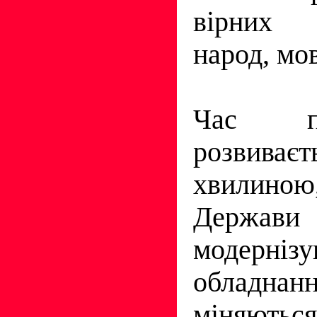
вірних 
народ, мов
Час пл
розвиває
хвилиною
Держави
модернізую
обладнан
міняютьс