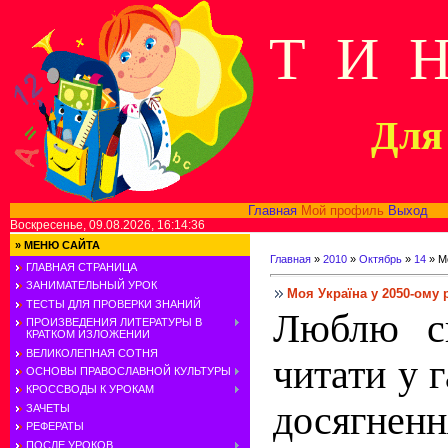
Т И 
Для 
Главная
Мой профиль
Выход
В
Воскресенье, 09.08.2026, 16:14:36
»
МЕНЮ САЙТА
Главная
»
2010
»
Октябрь
»
14
» Мо
ГЛАВНАЯ СТРАНИЦА
ЗАНИМАТЕЛЬНЫЙ УРОК
Моя Україна у 2050-ому 
ТЕСТЫ ДЛЯ ПРОВЕРКИ ЗНАНИЙ
Люблю сп
ПРОИЗВЕДЕНИЯ ЛИТЕРАТУРЫ В
КРАТКОМ ИЗЛОЖЕНИИ
ВЕЛИКОЛЕПНАЯ СОТНЯ
читати у г
ОСНОВЫ ПРАВОСЛАВНОЙ КУЛЬТУРЫ
КРОССВОДЫ К УРОКАМ
досягн
ЗАЧЕТЫ
РЕФЕРАТЫ
ПОСЛЕ УРОКОВ