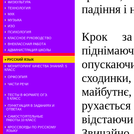
ФИЗКУЛЬТУРА
падіння і 
ТЕХНОЛОГИЯ
МХК
МУЗЫКА
ИЗО
Крок за
ПСИХОЛОГИЯ
КЛАССНОЕ РУКОВОДСТВО
ВНЕКЛАССНАЯ РАБОТА
піднім
АДМИНИСТРАЦИЯ ШКОЛЫ
опуск
»
РУССКИЙ ЯЗЫК
МОНИТОРИНГ КАЧЕСТВА ЗНАНИЙ. 5
КЛАСС
сходинки
ОРФОЭПИЯ
ЧАСТИ РЕЧИ
майбут
ТЕСТЫ В ФОРМАТЕ ОГЭ.
5 КЛАСС
рухаєтьс
ПУНКТУАЦИЯ В ЗАДАНИЯХ И
ОТВЕТАХ
відстаюч
САМОСТОЯТЕЛЬНЫЕ
РАБОТЫ.10 КЛАСС
КРОССВОРДЫ ПО РУССКОМУ
Звичайн
ЯЗЫКУ