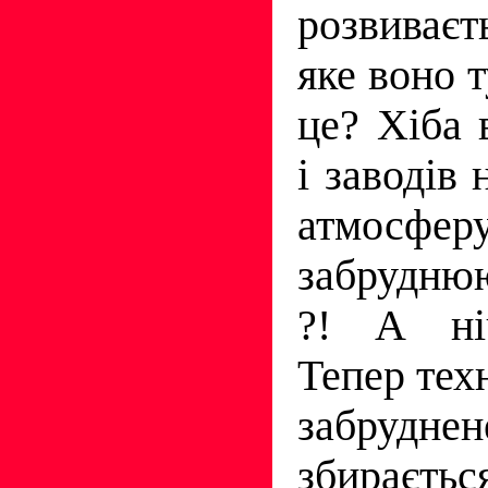
розвиваєт
яке воно 
це? Хіба 
і заводів 
атмос
забрудню
?! А ніч
Тепер техн
забрудн
збираєтьс