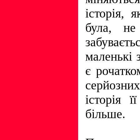
історія, 
була, не
забуває
маленькі 
є рочатко
серйозних 
історія ї
більше.