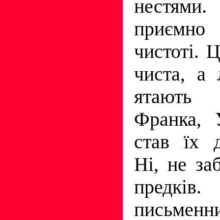
нестями.
приємно 
чистоті. 
чиста, а
ятають
Франка, 
став їх 
Ні, не за
предків
письменн