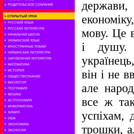
держав
РОДИТЕЛЬСКОЕ СОБРАНИЕ
економік
»
ОТКРЫТЫЙ УРОК
РУССКИЙ ЯЗЫК
мову. Це 
РУССКАЯ ЛИТЕРАТУРА
НАЧАЛЬНАЯ ШКОЛА
УКРАИНСКИЙ ЯЗЫК
і душу.
ИНОСТРАННЫЕ ЯЗЫКИ
УКРАИНСКАЯ ЛИТЕРАТУРА
українец
ЗАРУБЕЖНАЯ ЛИТЕРАТУРА
МАТЕМАТИКА
він і не в
ИСТОРИЯ
ОБЩЕСТВОЗНАНИЕ
БИОЛОГИЯ
але народ
ГЕОГРАФИЯ
ФИЗИКА
все ж та
АСТРОНОМИЯ
ИНФОРМАТИКА
успіхам, 
ХИМИЯ
ОБЖ
ЭКОНОМИКА
трошки, а
ЭКОЛОГИЯ