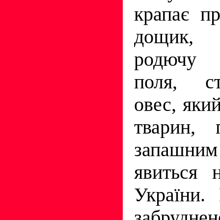
крапає п
дощик, 
родючу 
поля, с
овес, яки
тварин, 
запашн
явиться 
України.
забруднене