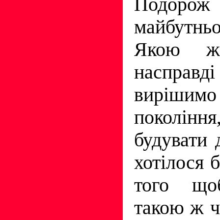
Подоро
майбутньо
Якою ж
насправді
вирішим
покоління
будувати 
хотілося 
того що
такою ж ч