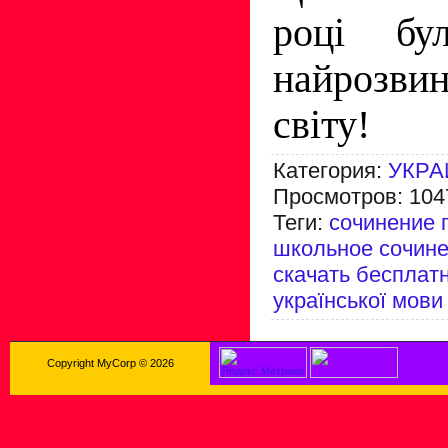
році бу
найрозви
світу!
Категория
:
УКРА
Просмотров
:
104
Теги
:
сочинение 
школьное сочин
скачать бесплат
української мови
Copyright MyCorp © 2026