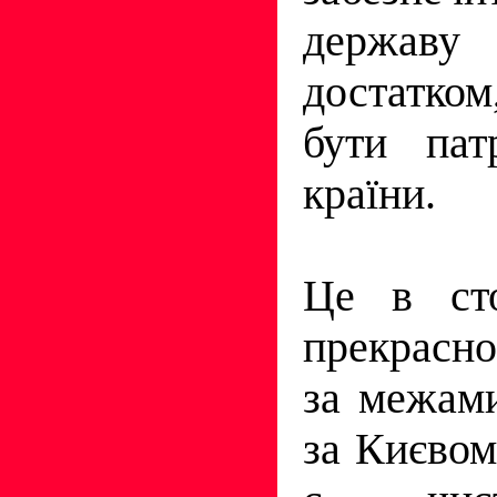
держав
достатко
бути пат
країни.
Це в сто
прекрасн
за межам
за Києвом