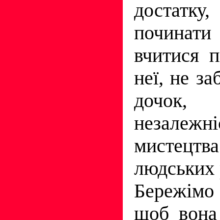
достатку
починати
вчитися п
неї, не за
дочок,
незалеж
мистец
людських 
Бережімо
щоб вона