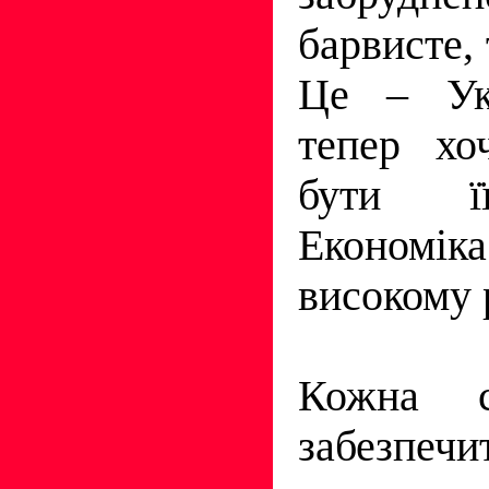
барвисте, 
Це – Укр
тепер хо
бути її
Економіка
високому р
Кожна 
забезпечит