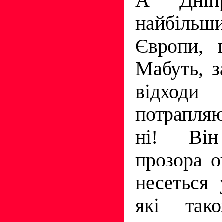
А Дніп
найбіл
Європи,
Мабуть, з
відхо
потрапля
ні! Він
прозора 
несеться 
які так