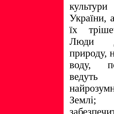
культури
України, 
їх тріше
Люди д
природу, 
воду, п
ведут
найрозум
Землі;
забезпечи