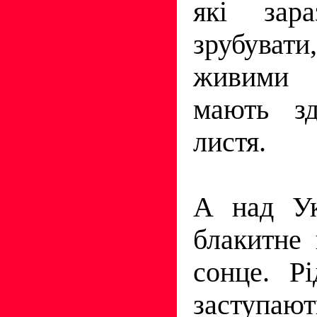
які зара
зрубува
живими
мають зд
листя.
А над Ук
блакитне 
сонце. Р
заступа