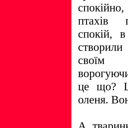
спокійно
птахів 
спокій, 
створили
своїм 
ворогуюч
це що? Ц
оленя. Во
А, тваринк