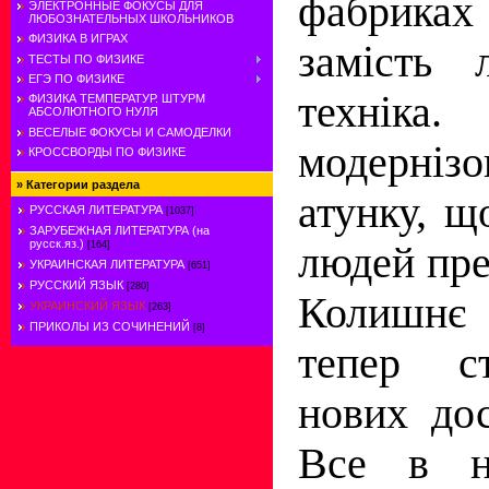
фабрика
ЭЛЕКТРОННЫЕ ФОКУСЫ ДЛЯ
ЛЮБОЗНАТЕЛЬНЫХ ШКОЛЬНИКОВ
ФИЗИКА В ИГРАХ
замість 
ТЕСТЫ ПО ФИЗИКЕ
ЕГЭ ПО ФИЗИКЕ
техн
ФИЗИКА ТЕМПЕРАТУР. ШТУРМ
АБСОЛЮТНОГО НУЛЯ
ВЕСЕЛЫЕ ФОКУСЫ И САМОДЕЛКИ
модернізо
КРОССВОРДЫ ПО ФИЗИКЕ
»
Категории раздела
атунку, щ
РУССКАЯ ЛИТЕРАТУРА
[1037]
ЗАРУБЕЖНАЯ ЛИТЕРАТУРА (на
русск.яз.)
людей пре
[164]
УКРАИНСКАЯ ЛИТЕРАТУРА
[651]
РУССКИЙ ЯЗЫК
[280]
Колишнє 
УКРАИНСКИЙ ЯЗЫК
[263]
ПРИКОЛЫ ИЗ СОЧИНЕНИЙ
[8]
тепер с
нових дос
Все в н