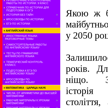
ПРОВЕРОЧНЫЕ И КОНТРОЛЬНЫЕ
РАБОТЫ ПО ИСТОРИИ. 9 КЛАСС
СПРАВОЧНИК ПО ИСТОРИИ ДЛЯ
Якою ж б
ПОДГОТОВКИ К ОГЭ
ИСТОРИЯ БЕЗ ТАЙН
КРОССВОРДЫ ПО ИСТОРИИ
майбутнь
ЕГЭ ПО ИСТОРИИ
»
АНГЛИЙСКИЙ ЯЗЫК
у 2050 роц
ИНОСТРАННЫЕ ЯЗЫКИ.
РАЗГОВОРНЫЕ ТЕМЫ
САМОСТОЯТЕЛЬНЫЕ РАБОТЫ
ПО АНГЛИЙСКОМУ ЯЗЫКУ
ТЕСТЫ ПО ГРАММАТИКЕ
Залишило
АНГЛИЙСКОГО ЯЗЫКА
ТЕМАТИЧЕСКИЙ КОНТРОЛЬ.
років. Д
9 КЛАСС
ПОДГОТОВКА К ЕГЭ ПО
АНГЛИЙСКОМУ ЯЗЫКУ
ніщо. 
КРОССВОРДЫ ПО
АНГЛИЙСКОМУ ЯЗЫКУ
історі
»
МАТЕМАТИКА - ЦАРИЦА НАУК
ЧИСЛА: ОТ АРИФМЕТИКИ ДО ВЫСШЕЙ
МАТЕМАТИКИ
століття,
РАБОЧИЕ МАТЕРИАЛЫ К УРОКАМ
МАТЕМАТИКИ
РАБОЧИЕ МАТЕРИАЛЫ К УРОКАМ