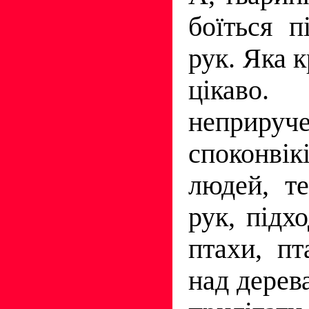
боїться п
рук. Яка к
цікаво. 
неприруче
споконв
людей, те
рук, підх
птахи, п
над дерев