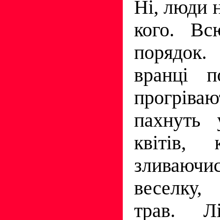
Ні, люди н
кого. Вс
порядо
вранці п
прогріва
пахнуть 
квітів, 
зливаючи
веселку,
трав. Л