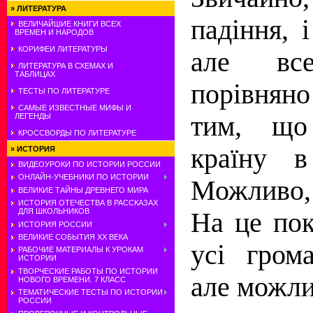
»
ЛИТЕРАТУРА
падіння, і
ВЕЛИЧАЙШИЕ КНИГИ ВСЕХ
ВРЕМЕН И НАРОДОВ
КОРИФЕИ ЛИТЕРАТУРЫ
але вс
ЛИТЕРАТУРА В СХЕМАХ И
ТАБЛИЦАХ
порівняно
ТЕСТЫ ПО ЛИТЕРАТУРЕ
САМЫЕ ИЗВЕСТНЫЕ МИФЫ И
тим, що
ЛЕГЕНДЫ
КРОССВОРДЫ ПО ЛИТЕРАТУРЕ
країну в
»
ИСТОРИЯ
ВИДЕОУРОКИ ПО ИСТОРИИ РОССИИ
ОНЛАЙН-УЧЕБНИКИ ПО ИСТОРИИ
Можливо,
ВЕЛИКИЕ ТАЙНЫ ДРЕВНЕГО МИРА
ИСТОРИЯ ОТЕЧЕСТВА В РАССКАЗАХ
ДЛЯ ШКОЛЬНИКОВ
На це по
ИСТОРИЯ РОССИИ
ВЕЛИКИЕ СОБЫТИЯ ХХ ВЕКА
усі гром
РАБОЧИЕ МАТЕРИАЛЫ К УРОКАМ
ИСТОРИИ
ТВОРЧЕСКИЕ РАБОТЫ ПО ИСТОРИИ
але можл
НОВОГО ВРЕМЕНИ. 7 КЛАСС
ТЕМАТИЧЕСКИЕ ТЕСТЫ ПО ИСТОРИИ
РОССИИ