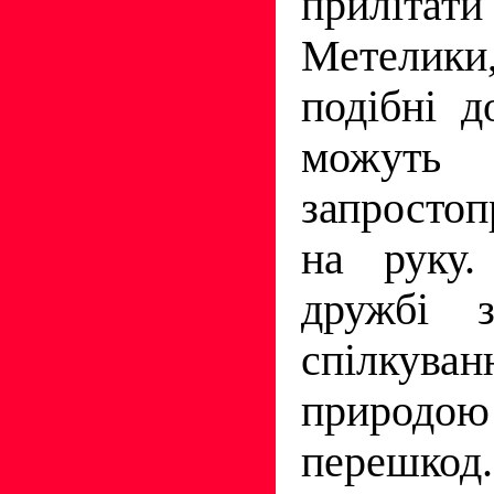
приліта
Метелики
подібні д
можуть
запростопр
на руку
дружбі 
спілкува
природо
перешкод.