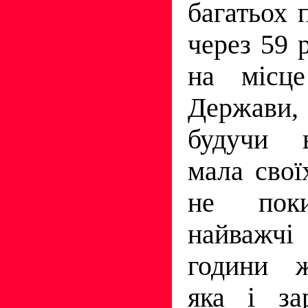
багатьох п
через 59 
на місце
Держави
будучи в
мала свої
не пок
найважч
години ж
яка і за