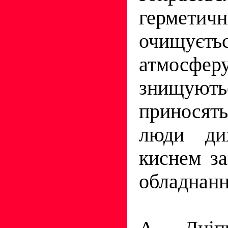
герметич
очищуєтьс
атмосфер
знищую
приносят
люди ди
киснем за
обладнан