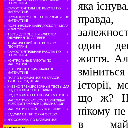
яка існува
ГЕОМЕТРИИ
САМОСТОЯТЕЛЬНЫЕ РАБОТЫ ПО
МАТЕМАТИКЕ
правда,
ПРОМЕЖУТОЧНОЕ ТЕСТИРОВАНИЕ ПО
МАТЕМАТИКЕ
ПОЭТИЧЕСКИЙ КАЛЕЙДОСКОП "ЧИСЛА
залежност
И ФИГУРЫ"
ТЕСТЫ ДЛЯ ОЦЕНКИ КАЧЕСТВА
ОБУЧЕНИЯ ПО АЛГЕБРЕ
один де
ТЕМАТИЧЕСКИЙ КОНТРОЛЬ ПО
ГЕОМЕТРИИ
САМОСТОЯТЕЛЬНЫЕ РАБОТЫ ПО
життя. А
ГЕОМЕТРИИ
КОНТРОЛЬНЫЕ РАБОТЫ ПО
МАТЕМАТИКЕ
змінитьс
СКАЗОЧНЫЕ ОЛИМПИАДЫ ПО
МАТЕМАТИКЕ
ГИА ПО МАТЕМАТИКЕ В 9 КЛАССЕ.
історії, 
ТИПОВЫЕ ЗАДАНИЯ
УЧЕБНО-ТРЕНИРОВОЧНЫЕ ТЕСТЫ ДЛЯ
ПОДГОТОВКИ К ОГЭ. 9 КЛАСС
що ж? Не
ПОДГОТОВКА К ЕГЭ ПО МАТЕМАТИКЕ
МАТЕМАТИЧЕСКАЯ СОСТАВЛЯЮЩАЯ
ВСЕХ ДОСТИЖЕНИЙ ЦИВИЛИЗАЦИИ
нікому не
МАТЕМАТИЧЕСКИЙ КРУЖОК В ШКОЛЕ
ЗАДАЧКИ ОТ ГРИГОРИЯ ОСТЕРА
КРОССВОРДЫ ПО МАТЕМАТИКЕ
в майб