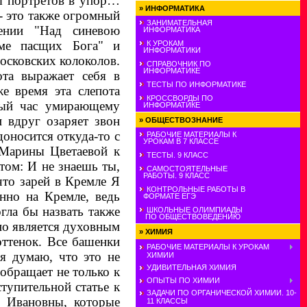
ды портретов в упор…
»
ИНФОРМАТИКА
- это также огромный
ЗАНИМАТЕЛЬНАЯ
ении "Над синевою
ИНФОРМАТИКА
ме пасщих Бога" и
К УРОКАМ
ИНФОРМАТИКИ
осковских колоколов.
СПРАВОЧНИК ПО
ИНФОРМАТИКЕ
ота выражает себя в
ТЕСТЫ ПО ИНФОРМАТИКЕ
е время эта слепота
КРОССВОРДЫ ПО
ный час умирающему
ИНФОРМАТИКЕ
и вдруг озаряет звон
»
ОБЩЕСТВОЗНАНИЕ
оносится откуда-то с
РАБОЧИЕ МАТЕРИАЛЫ К
УРОКАМ В 7 КЛАССЕ
 Марины Цветаевой к
ТЕСТЫ. 9 КЛАСС
том: И не знаешь ты,
САМОСТОЯТЕЛЬНЫЕ
РАБОТЫ. 9 КЛАСС
что зарей в Кремле Я
КОНТРОЛЬНЫЕ РАБОТЫ В
енно на Кремле, ведь
ФОРМАТЕ ЕГЭ
гла бы назвать также
ШКОЛЬНЫЕ ОЛИМПИАДЫ
ПО ОБЩЕСТВОВЕДЕНИЮ
но является духовным
»
ХИМИЯ
оттенок. Все башенки
РАБОЧИЕ МАТЕРИАЛЫ К УРОКАМ
я думаю, что это не
ХИМИИ
УДИВИТЕЛЬНАЯ ХИМИЯ
обращает не только к
ОПЫТЫ ПО ХИМИИ
тупительной статье к
ЗАДАЧИ ПО ОРГАНИЧЕСКОЙ ХИМИИ. 10-
 Ивановны, которые
11 КЛАССЫ