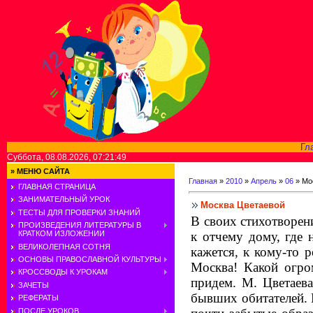
Гл
Суббота, 08.08.2026, 07:21:49
»
МЕНЮ САЙТА
Главная
»
2010
»
Апрель
»
06
» Мо
ГЛАВНАЯ СТРАНИЦА
ЗАНИМАТЕЛЬНЫЙ УРОК
Москва Цветаевой
ТЕСТЫ ДЛЯ ПРОВЕРКИ ЗНАНИЙ
В своих стихотворен
ПРОИЗВЕДЕНИЯ ЛИТЕРАТУРЫ В
к отчему дому, где 
КРАТКОМ ИЗЛОЖЕНИИ
ВЕЛИКОЛЕПНАЯ СОТНЯ
кажется, к кому-то 
ОСНОВЫ ПРАВОСЛАВНОЙ КУЛЬТУРЫ
Москва! Какой огр
КРОССВОДЫ К УРОКАМ
придем. М. Цветаев
ЗАЧЕТЫ
бывших обитателей.
РЕФЕРАТЫ
ПОСЛЕ УРОКОВ