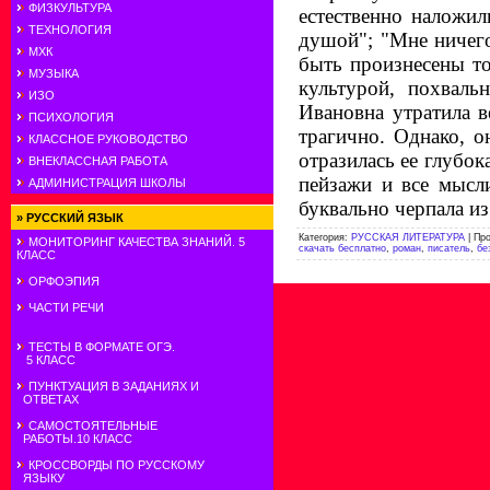
ФИЗКУЛЬТУРА
естественно наложил
ТЕХНОЛОГИЯ
душой"; "Мне ничего
МХК
быть произнесены т
МУЗЫКА
культурой, похвал
ИЗО
Ивановна утратила в
ПСИХОЛОГИЯ
трагично. Однако, о
КЛАССНОЕ РУКОВОДСТВО
отразилась ее глубок
ВНЕКЛАССНАЯ РАБОТА
пейзажи и все мысл
АДМИНИСТРАЦИЯ ШКОЛЫ
буквально черпала из
»
РУССКИЙ ЯЗЫК
Категория
:
РУССКАЯ ЛИТЕРАТУРА
|
Пр
МОНИТОРИНГ КАЧЕСТВА ЗНАНИЙ. 5
скачать бесплатно
,
роман
,
писатель
,
бе
КЛАСС
ОРФОЭПИЯ
ЧАСТИ РЕЧИ
ТЕСТЫ В ФОРМАТЕ ОГЭ.
5 КЛАСС
ПУНКТУАЦИЯ В ЗАДАНИЯХ И
ОТВЕТАХ
САМОСТОЯТЕЛЬНЫЕ
РАБОТЫ.10 КЛАСС
КРОССВОРДЫ ПО РУССКОМУ
ЯЗЫКУ