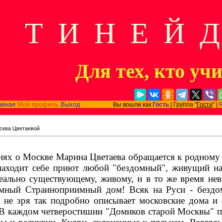
Т И Н Е Й 
Для тех, кто уч
авная
Мой профиль
Выход
Вы вошли как
Гость
| Группа "
Гости
" |
сква Цветаевой
иях о Москве Марина Цветаева обращается к родному 
находит себе приют любой "бездомный", живущий на
реально существующему, живому, и в то же время не
омный Страиноприимный дом! Всяк на Руси - бездо
а не зря так подробно описывает московские дома и
 В каждом четверостишии "Домиков старой Москвы" п