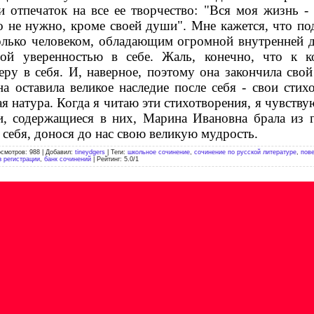
и отпечаток на все ее творчество: "Вся моя жизнь -
 не нужно, кроме своей души". Мне кажется, что п
олько человеком, обладающим огромной внутренней д
ьной уверенностью в себе. Жаль, конечно, что к 
еру в себя. И, наверное, поэтому она закончила сво
на оставила великое наследие после себя - свои стих
ая натура. Когда я читаю эти стихотворения, я чувствую
и, содержащиеся в них, Марина Ивановна брала из 
 себя, донося до нас свою великую мудрость.
осмотров
:
988
|
Добавил
:
tineydgers
|
Теги
:
школьное сочинение
,
сочинение по русской литературе
,
пов
з регистрации
,
банк сочинений
|
Рейтинг
:
5.0
/
1