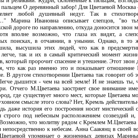
ы и реликвии. Кудри, склоненные к пяльцам, Взгля
 пальцем О деревянный забор! Для Цветаевой Москва 
целяет любой душевный недуг. Так в стихотвор
…" Марина Ивановна описывает слепцов, "во ть
кой дороге по направлению, откуда доносится звон м
отя вполне возможно, что глаза их видят, а слеп
ых поисках, в отчаянии, в унынии. Однако, в то ж
ушила, высушила этих людей, что как в предсмерт
 легче, так и их в самый критический момент жизн
в, который пророчит спасение и утешение. Этот звон д
ся, что как раз именно это и показывает отношение
не. В другом стихотворении Цветаева так говорит об э
Легче дышится - чем на всей земле! И не знаешь ты, 
ри. Отчего М.Цветаева заостряет свое внимание им
род, где существует много мест, которые Цветаева мо
ховном смысле этого слова? Нет, Кремль действитель
ь даже история его построения носит мистический 
 строго под небесным расположением созвездий и, 
 Возможно, что молитву рядом с Кремлем М.Цветаева 
и непосредственно к небесам. Анна Саакянц в своей вс
.Цветаевой упомянает о жизненных девизах Марины