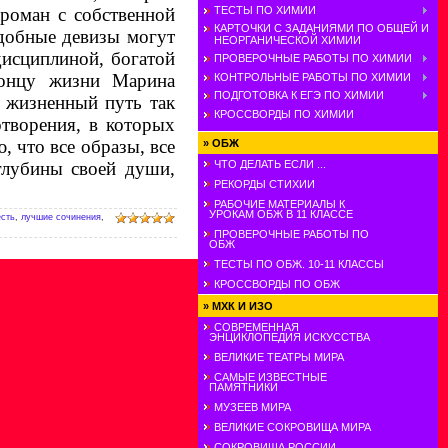
ТЕСТЫ ПО ХИМИИ
 роман с собственной
КАРТОЧКИ С ЗАДАНИЯМИ ПО ОБЩЕЙ И
одобные девизы могут
НЕОРГАНИЧЕСКОЙ ХИМИИ
исциплиной, богатой
ПРОВЕРОЧНЫЕ РАБОТЫ ПО ХИМИИ
концу жизни Марина
КОНТРОЛЬНЫЕ РАБОТЫ ПО ХИМИИ
ПОДГОТОВКА К ЕГЭ ПО ХИМИИ
й жизненный путь так
КРОССВОРДЫ ПО ХИМИИ
отворения, в которых
, что все образы, все
»
ОБЖ
глубины своей души,
ЧТО ДЕЛАТЬ ЕСЛИ ...
РЕКОРДЫ СТИХИИ
РАБОЧИЕ МАТЕРИАЛЫ К
УРОКАМ ОБЖ В 11 КЛАССЕ
есть
,
лучшие сочинения
,
ПРОВЕРОЧНЫЕ РАБОТЫ ПО
ОБЖ
ТЕСТЫ ПО ОБЖ. 10-11 КЛАССЫ
КРОССВОРДЫ ПО ОБЖ
»
МХК И ИЗО
СОВРЕМЕННАЯ
ЭНЦИКЛОПЕДИЯ ИСКУССТВА
ВЕЛИКИЕ ТЕАТРЫ МИРА
САМЫЕ ИЗВЕСТНЫЕ
ПАМЯТНИКИ
МУЗЕЕВ МИРА
ВЕЛИКИЕ СОКРОВИЩА МИРА
СОКРОВИЩА РОССИИ