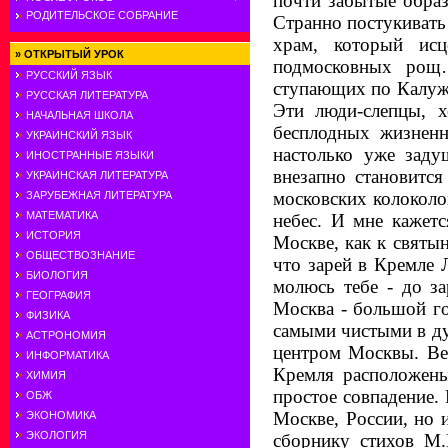
почти забытые образ
РОДИТЕЛЬСКОЕ СОБРАНИЕ
Странно постукивать
храм, который ис
»
ОТКРЫТЫЙ УРОК
подмосковных рощ
РУССКИЙ ЯЗЫК
ступающих по Калужс
РУССКАЯ ЛИТЕРАТУРА
Эти люди-слепцы, х
НАЧАЛЬНАЯ ШКОЛА
бесплодных жизненн
УКРАИНСКИЙ ЯЗЫК
настолько уже зад
ИНОСТРАННЫЕ ЯЗЫКИ
внезапно становится
УКРАИНСКАЯ ЛИТЕРАТУРА
московских колоколо
ЗАРУБЕЖНАЯ ЛИТЕРАТУРА
МАТЕМАТИКА
небес. И мне кажет
ИСТОРИЯ
Москве, как к святы
ОБЩЕСТВОЗНАНИЕ
что зарей в Кремле 
БИОЛОГИЯ
молюсь тебе - до за
ГЕОГРАФИЯ
Москва - большой го
ФИЗИКА
самыми чистыми в ду
АСТРОНОМИЯ
центром Москвы. Вед
ИНФОРМАТИКА
Кремля расположены
ХИМИЯ
простое совпадение.
ОБЖ
Москве, России, но 
ЭКОНОМИКА
ЭКОЛОГИЯ
сборнику стихов М