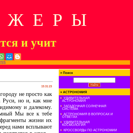
Д Ж Е Р Ы
ится и учит
RSS
»
Поиск
15:31:23
»
АСТРОНОМИЯ
городу не просто как
УДИВИТЕЛЬНАЯ
 Руси, но и, как мне
АСТРОНОМИЯ
видимому и далекому.
ЗАГАДОЧНАЯ СОЛНЕЧНАЯ
СИСТЕМА
мный Мы все к тебе
АСТРОНОМИЯ В ВОПРОСАХ И
ОТВЕТАХ
 фрагменты жизни их
УДИВИТЕЛЬНАЯ
КОСМОЛОГИЯ
еред нами всплывают
КРОССВОРДЫ ПО АСТРОНОМИИ