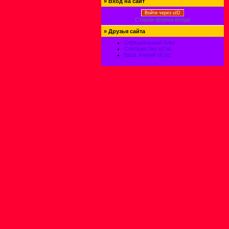
»
Вход на сайт
Войти через uID
Старая форма входа
»
Друзья сайта
Официальный блог
Сообщество uCoz
База знаний uCoz