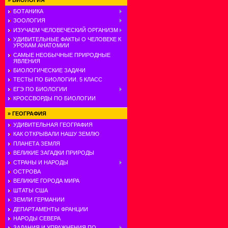
»
БИОЛОГИЯ
БОТАНИКА
ЗООЛОГИЯ
ИЗУЧАЕМ ЧЕЛОВЕЧЕСКИЙ ОРГАНИЗМ
УДИВИТЕЛЬНЫЕ ФАКТЫ О ЧЕЛОВЕКЕ К
УРОКАМ АНАТОМИИ
САМЫЕ НЕОБЫЧНЫЕ ПРИРОДНЫЕ
ЯВЛЕНИЯ
БИОЛОГИЧЕСКИЕ ЗАДАЧИ
ТЕСТЫ ПО БИОЛОГИИ. 5 КЛАСС
ЕГЭ ПО БИОЛОГИИ
КРОССВОРДЫ ПО БИОЛОГИИ
»
ГЕОГРАФИЯ
УДИВИТЕЛЬНАЯ ГЕОГРАФИЯ
КАК ОТКРЫВАЛИ НАШУ ЗЕМЛЮ
ПЛАНЕТА ЗЕМЛЯ
ВЕЛИКИЕ ЗАГАДКИ ПРИРОДЫ
СТРАНЫ И НАРОДЫ
ОСТРОВА
ВЕЛИКИЕ ГОРОДА МИРА
ШТАТЫ США
ЗЕМЛИ ГЕРМАНИИ
ДЕПАРТАМЕНТЫ ФРАНЦИИ
НАРОДЫ СЕВЕРА
ЗАДАНИЯ И УПРАЖНЕНИЯ ПО