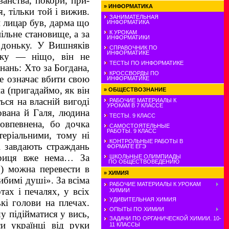
анства, покори, при­
»
ИНФОРМАТИКА
, тільки той і вижив.
ЗАНИМАТЕЛЬНАЯ
ін лицар був, дарма що
ИНФОРМАТИКА
ільне становище, а за
К УРОКАМ
ИНФОРМАТИКИ
 доньку. У Вишняків
СПРАВОЧНИК ПО
ИНФОРМАТИКЕ
єтку — ніщо, він не
ТЕСТЫ ПО ИНФОРМАТИКЕ
нань: Хто за Богдана,
КРОССВОРДЫ ПО
це означає вбити свою
ИНФОРМАТИКЕ
а (пригадаймо, як він
»
ОБЩЕСТВОЗНАНИЕ
ся на власній вигоді
РАБОЧИЕ МАТЕРИАЛЫ К
УРОКАМ В 7 КЛАССЕ
ована й Галя, людина
ТЕСТЫ. 9 КЛАСС
овпевнена, бо дочка
САМОСТОЯТЕЛЬНЫЕ
РАБОТЫ. 9 КЛАСС
теріальними, тому ні
КОНТРОЛЬНЫЕ РАБОТЫ В
і завдають страждань
ФОРМАТЕ ЕГЭ
Гриця вже нема… За
ШКОЛЬНЫЕ ОЛИМПИАДЫ
ПО ОБЩЕСТВОВЕДЕНИЮ
!) можна перевести в
»
ХИМИЯ
ибимі душі». За всіма
РАБОЧИЕ МАТЕРИАЛЫ К УРОКАМ
ах і печалях, у всіх
ХИМИИ
УДИВИТЕЛЬНАЯ ХИМИЯ
кі голови на плечах.
ОПЫТЫ ПО ХИМИИ
 підійматися у вись,
ЗАДАЧИ ПО ОРГАНИЧЕСКОЙ ХИМИИ. 10-
и українці від руки
11 КЛАССЫ