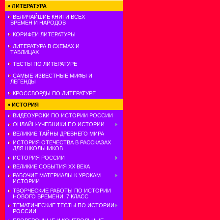
»
ЛИТЕРАТУРА
ВЕЛИЧАЙШИЕ КНИГИ ВСЕХ
ВРЕМЕН И НАРОДОВ
КОРИФЕИ ЛИТЕРАТУРЫ
ЛИТЕРАТУРА В СХЕМАХ И
ТАБЛИЦАХ
ТЕСТЫ ПО ЛИТЕРАТУРЕ
САМЫЕ ИЗВЕСТНЫЕ МИФЫ И
ЛЕГЕНДЫ
КРОССВОРДЫ ПО ЛИТЕРАТУРЕ
»
ИСТОРИЯ
ВИДЕОУРОКИ ПО ИСТОРИИ РОССИИ
ОНЛАЙН-УЧЕБНИКИ ПО ИСТОРИИ
ВЕЛИКИЕ ТАЙНЫ ДРЕВНЕГО МИРА
ИСТОРИЯ ОТЕЧЕСТВА В РАССКАЗАХ
ДЛЯ ШКОЛЬНИКОВ
ИСТОРИЯ РОССИИ
ВЕЛИКИЕ СОБЫТИЯ ХХ ВЕКА
РАБОЧИЕ МАТЕРИАЛЫ К УРОКАМ
ИСТОРИИ
ТВОРЧЕСКИЕ РАБОТЫ ПО ИСТОРИИ
НОВОГО ВРЕМЕНИ. 7 КЛАСС
ТЕМАТИЧЕСКИЕ ТЕСТЫ ПО ИСТОРИИ
РОССИИ