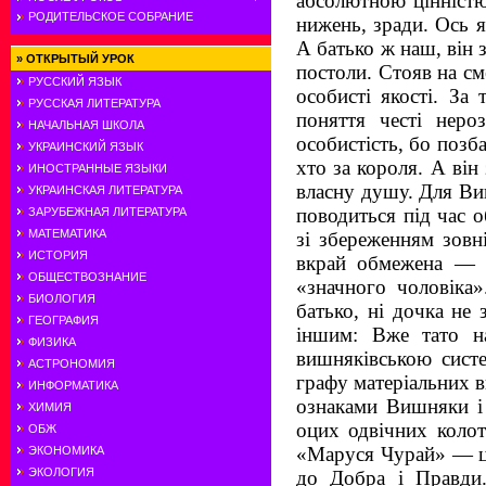
абсолютною цінністю
РОДИТЕЛЬСКОЕ СОБРАНИЕ
нижень, зради. Ось я
А батько ж наш, він з
»
ОТКРЫТЫЙ УРОК
постоли. Стояв на см
РУССКИЙ ЯЗЫК
особисті якості. З
РУССКАЯ ЛИТЕРАТУРА
поняття честі неро
НАЧАЛЬНАЯ ШКОЛА
особистість, бо позб
УКРАИНСКИЙ ЯЗЫК
хто за короля. А він
ИНОСТРАННЫЕ ЯЗЫКИ
власну душу. Для Виш
УКРАИНСКАЯ ЛИТЕРАТУРА
поводиться під час 
ЗАРУБЕЖНАЯ ЛИТЕРАТУРА
МАТЕМАТИКА
зі збере­женням зов
ИСТОРИЯ
вкрай обмежена — «
ОБЩЕСТВОЗНАНИЕ
«значного чоловіка»
БИОЛОГИЯ
батько, ні дочка не
ГЕОГРАФИЯ
іншим: Вже тато н
ФИЗИКА
вишняківською систе
АСТРОНОМИЯ
графу матеріальних в
ИНФОРМАТИКА
ознаками Вишняки і 
ХИМИЯ
оцих одвічних колот
ОБЖ
«Маруся Чурай» — це
ЭКОНОМИКА
ЭКОЛОГИЯ
до Добра і Правди.