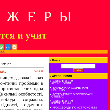
Д Ж Е Р Ы
ится и учит
RSS
»
Поиск
 ЧУРАЙ»
РАЙ»
16:24:53
»
АСТРОНОМИЯ
вищем, давала і зараз
УДИВИТЕЛЬНАЯ
но-етичні проблеми в
АСТРОНОМИЯ
 протиставлених одна
ЗАГАДОЧНАЯ СОЛНЕЧНАЯ
СИСТЕМА
е сильні особистості,
АСТРОНОМИЯ В ВОПРОСАХ И
ОТВЕТАХ
 свобода — соціальна,
УДИВИТЕЛЬНАЯ
КОСМОЛОГИЯ
 гідності,— є для них
КРОССВОРДЫ ПО АСТРОНОМИИ