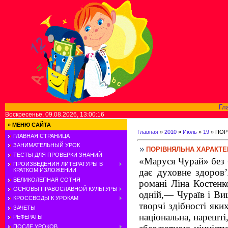
Гл
Воскресенье, 09.08.2026, 13:00:16
»
МЕНЮ САЙТА
Главная
»
2010
»
Июль
»
19
» ПОР
ГЛАВНАЯ СТРАНИЦА
ЗАНИМАТЕЛЬНЫЙ УРОК
ПОРІВНЯЛЬНА ХАРАКТЕР
ТЕСТЫ ДЛЯ ПРОВЕРКИ ЗНАНИЙ
«Маруся Чурай» без б
ПРОИЗВЕДЕНИЯ ЛИТЕРАТУРЫ В
дає духовне здоров’
КРАТКОМ ИЗЛОЖЕНИИ
ВЕЛИКОЛЕПНАЯ СОТНЯ
романі Ліна Костенк
ОСНОВЫ ПРАВОСЛАВНОЙ КУЛЬТУРЫ
одній,— Чураїв і Виш
КРОССВОДЫ К УРОКАМ
творчі здібності яки
ЗАЧЕТЫ
національна, нарешті
РЕФЕРАТЫ
ПОСЛЕ УРОКОВ