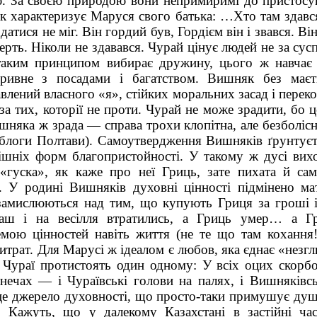
. За своєю природою вони непримиримі до пристосув
к характеризує Маруся свого батька: …Хто там здався
датися не міг. Він гордий був, Гордієм він і звався. В
ерть. Ніколи не здавався. Чурай цінує людей не за сусп
а таким принципом вибирає дружину, цього ж навчає
зривне з посадами і багатством. Виш­няк без ма
авлений власного «я», стійких моральних засад і переко
 за тих, которії не проти. Чурай не може зрадити, бо 
няка ж зрада — справа трохи клопітна, але безболісн
облоги Полтави). Самоутвердження Вишняків ґрунтуєть
нішніх форм благопристойності. У такому ж дусі вих
гуска», як каже про неї Гриць, зате пихата й сам
. У родині Вишняків духовні цінності підмінено ма
 замислюються над тим, що купують Гриця за гроші 
аш і на весілля втратились, а Гриць умер… а 
мою цінностей навіть життя (не те що там кохання
итрат. Для Марусі ж ідеалом є любов, яка єднає «незгл
Чураї протистоять один одному: У всіх оцих скорбот
нечах — і Чураївські голови на палях, і Вишняківсь
 джерело духовності, що просто-таки приму­шує душу
 Кажуть, що у далекому Казахстані в застійні час