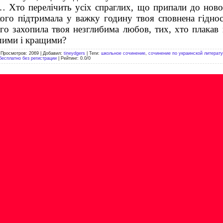
 Хто перелічить усіх спраглих, що припали до нов
 кого підтримала у важку годину твоя сповнена гіднос
ого захопила твоя незглибима любов, тих, хто плакав
шими і кращими?
|
Просмотров
:
2069
|
Добавил
:
tineydgers
|
Теги
:
школьное сочинение
,
сочинение по украинской литерат
бесплатно без регистрации
|
Рейтинг
:
0.0
/
0