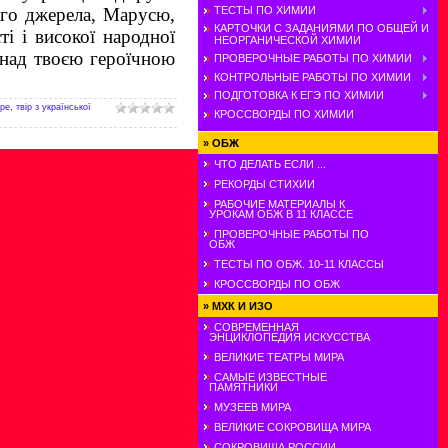
ТЕСТЫ ПО ХИМИИ
ого джерела, Марусю,
КАРТОЧКИ С ЗАДАНИЯМИ ПО ОБЩЕЙ И
ті і високої народної
НЕОРГАНИЧЕСКОЙ ХИМИИ
 над твоєю героїчною
ПРОВЕРОЧНЫЕ РАБОТЫ ПО ХИМИИ
КОНТРОЛЬНЫЕ РАБОТЫ ПО ХИМИИ
ПОДГОТОВКА К ЕГЭ ПО ХИМИИ
уре
,
твір з української
КРОССВОРДЫ ПО ХИМИИ
»
ОБЖ
ЧТО ДЕЛАТЬ ЕСЛИ ...
РЕКОРДЫ СТИХИИ
РАБОЧИЕ МАТЕРИАЛЫ К
УРОКАМ ОБЖ В 11 КЛАССЕ
ПРОВЕРОЧНЫЕ РАБОТЫ ПО
ОБЖ
ТЕСТЫ ПО ОБЖ. 10-11 КЛАССЫ
КРОССВОРДЫ ПО ОБЖ
»
МХК И ИЗО
СОВРЕМЕННАЯ
ЭНЦИКЛОПЕДИЯ ИСКУССТВА
ВЕЛИКИЕ ТЕАТРЫ МИРА
САМЫЕ ИЗВЕСТНЫЕ
ПАМЯТНИКИ
МУЗЕЕВ МИРА
ВЕЛИКИЕ СОКРОВИЩА МИРА
СОКРОВИЩА РОССИИ