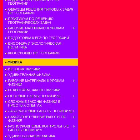
ГЕОГРАФИИ
ОБРАЗЦЫ РЕШЕНИЯ ТИПОВЫХ ЗАДАЧ
ПО ГЕОГРАФИИ
ПРАКТИКУМ ПО РЕШЕНИЮ
ГЕОГРАФИЧЕСКИХ ЗАДАЧ
РАБОЧИЕ МАТЕРИАЛЫ К УРОКАМ
ГЕОГРАФИИ
ПОДГОТОВКА К ЕГЭ ПО ГЕОГРАФИИ
БИОСФЕРА И ЭКОЛОГИЧЕСКАЯ
ПОЛИТИКА
КРОССВОРДЫ ПО ГЕОГРАФИИ
»
ФИЗИКА
ИСТОРИЯ ФИЗИКИ
УДИВИТЕЛЬНАЯ ФИЗИКА
РАБОЧИЕ МАТЕРИАЛЫ К УРОКАМ
ФИЗИКИ
ОТКРЫВАЕМ ЗАКОНЫ ФИЗИКИ
ОПОРНЫЕ СХЕМЫ ПО ФИЗИКЕ
СЛОЖНЫЕ ЗАКОНЫ ФИЗИКИ В
ПРОСТЫХ ОПЫТАХ
ЛАБОРАТОРНЫЕ РАБОТЫ ПО ФИЗИКЕ
САМОСТОЯТЕЛЬНЫЕ РАБОТЫ ПО
ФИЗИКЕ
РАЗНОУРОВНЕВЫЕ КОНТРОЛЬНЫЕ
РАБОТЫ ПО ФИЗИКЕ
УДИВИТЕЛЬНАЯ МЕХАНИКА