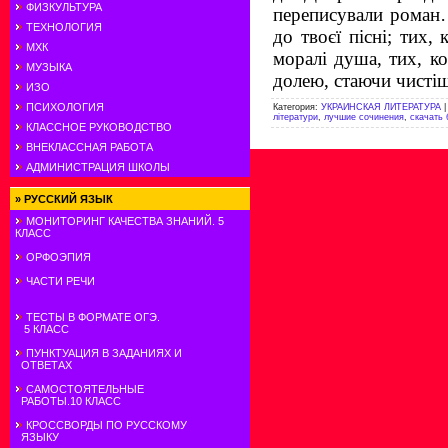
ФИЗКУЛЬТУРА
переписували роман…
ТЕХНОЛОГИЯ
до твоєї пісні; тих,
МХК
моралі душа, тих, к
МУЗЫКА
долею, стаючи чисті
ИЗО
ПСИХОЛОГИЯ
Категория
:
УКРАИНСКАЯ ЛИТЕРАТУРА
літератури
,
лучшие сочинения
,
скачать 
КЛАССНОЕ РУКОВОДСТВО
ВНЕКЛАССНАЯ РАБОТА
АДМИНИСТРАЦИЯ ШКОЛЫ
»
РУССКИЙ ЯЗЫК
МОНИТОРИНГ КАЧЕСТВА ЗНАНИЙ. 5
КЛАСС
ОРФОЭПИЯ
ЧАСТИ РЕЧИ
ТЕСТЫ В ФОРМАТЕ ОГЭ.
5 КЛАСС
ПУНКТУАЦИЯ В ЗАДАНИЯХ И
ОТВЕТАХ
САМОСТОЯТЕЛЬНЫЕ
РАБОТЫ.10 КЛАСС
КРОССВОРДЫ ПО РУССКОМУ
ЯЗЫКУ