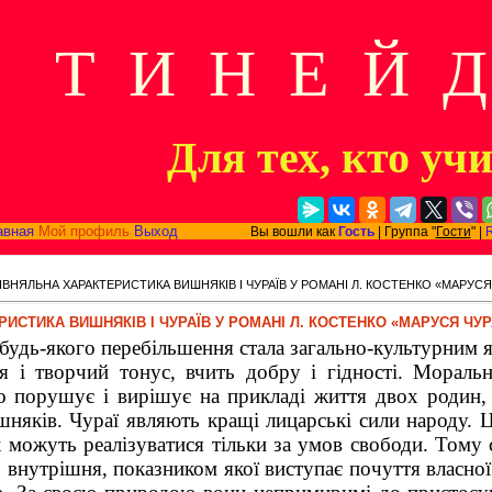
Т И Н Е Й 
Для тех, кто уч
авная
Мой профиль
Выход
Вы вошли как
Гость
| Группа "
Гости
" |
ІВНЯЛЬНА ХАРАКТЕРИСТИКА ВИШНЯКІВ І ЧУРАЇВ У РОМАНІ Л. КОСТЕНКО «МАРУСЯ
ИСТИКА ВИШНЯКІВ І ЧУРАЇВ У РОМАНІ Л. КОСТЕНКО «МАРУСЯ ЧУ
удь-якого перебільшення стала загально-куль­турним я
я і творчий тонус, вчить добру і гідності. Мораль
о порушує і вирі­шує на прикладі життя двох родин,
няків. Чураї являють кращі лицарські сили народу. Ц
х можуть реалізуватися тільки за умов свободи. Тому
, внутрішня, показником якої виступає почуття власної