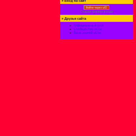
»
Вход на сайт
Войти через uID
Старая форма входа
»
Друзья сайта
Официальный блог
Сообщество uCoz
База знаний uCoz