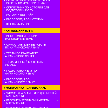
ПРОВЕРОЧНЫЕ И КОНТРОЛЬНЫЕ
РАБОТЫ ПО ИСТОРИИ. 9 КЛАСС
СПРАВОЧНИК ПО ИСТОРИИ ДЛЯ
ПОДГОТОВКИ К ОГЭ
ИСТОРИЯ БЕЗ ТАЙН
КРОССВОРДЫ ПО ИСТОРИИ
ЕГЭ ПО ИСТОРИИ
»
АНГЛИЙСКИЙ ЯЗЫК
ИНОСТРАННЫЕ ЯЗЫКИ.
РАЗГОВОРНЫЕ ТЕМЫ
САМОСТОЯТЕЛЬНЫЕ РАБОТЫ
ПО АНГЛИЙСКОМУ ЯЗЫКУ
ТЕСТЫ ПО ГРАММАТИКЕ
АНГЛИЙСКОГО ЯЗЫКА
ТЕМАТИЧЕСКИЙ КОНТРОЛЬ.
9 КЛАСС
ПОДГОТОВКА К ЕГЭ ПО
АНГЛИЙСКОМУ ЯЗЫКУ
КРОССВОРДЫ ПО
АНГЛИЙСКОМУ ЯЗЫКУ
»
МАТЕМАТИКА - ЦАРИЦА НАУК
ЧИСЛА: ОТ АРИФМЕТИКИ ДО ВЫСШЕЙ
МАТЕМАТИКИ
РАБОЧИЕ МАТЕРИАЛЫ К УРОКАМ
МАТЕМАТИКИ
РАБОЧИЕ МАТЕРИАЛЫ К УРОКАМ