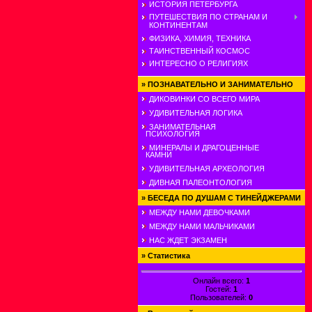
ИСТОРИЯ ПЕТЕРБУРГА
ПУТЕШЕСТВИЯ ПО СТРАНАМ И
КОНТИНЕНТАМ
ФИЗИКА, ХИМИЯ, ТЕХНИКА
ТАИНСТВЕННЫЙ КОСМОС
ИНТЕРЕСНО О РЕЛИГИЯХ
»
ПОЗНАВАТЕЛЬНО И ЗАНИМАТЕЛЬНО
ДИКОВИНКИ СО ВСЕГО МИРА
УДИВИТЕЛЬНАЯ ЛОГИКА
ЗАНИМАТЕЛЬНАЯ
ПСИХОЛОГИЯ
МИНЕРАЛЫ И ДРАГОЦЕННЫЕ
КАМНИ
УДИВИТЕЛЬНАЯ АРХЕОЛОГИЯ
ДИВНАЯ ПАЛЕОНТОЛОГИЯ
»
БЕСЕДА ПО ДУШАМ С ТИНЕЙДЖЕРАМИ
МЕЖДУ НАМИ ДЕВОЧКАМИ
МЕЖДУ НАМИ МАЛЬЧИКАМИ
НАС ЖДЕТ ЭКЗАМЕН
»
Статистика
Онлайн всего:
1
Гостей:
1
Пользователей:
0