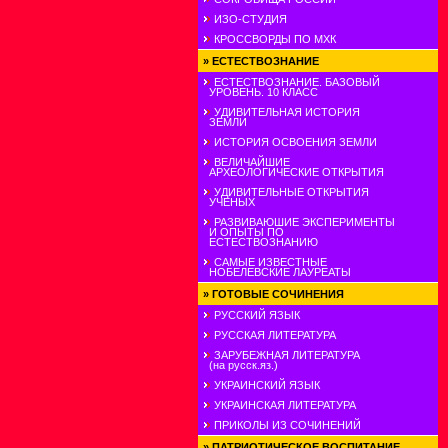
ИЗО-СТУДИЯ
КРОССВОРДЫ ПО МХК
»
ЕСТЕСТВОЗНАНИЕ
ЕСТЕСТВОЗНАНИЕ. БАЗОВЫЙ
УРОВЕНЬ. 10 КЛАСС
УДИВИТЕЛЬНАЯ ИСТОРИЯ
ЗЕМЛИ
ИСТОРИЯ ОСВОЕНИЯ ЗЕМЛИ
ВЕЛИЧАЙШИЕ
АРХЕОЛОГИЧЕСКИЕ ОТКРЫТИЯ
УДИВИТЕЛЬНЫЕ ОТКРЫТИЯ
УЧЕНЫХ
РАЗВИВАЮШИЕ ЭКСПЕРИМЕНТЫ
И ОПЫТЫ ПО
ЕСТЕСТВОЗНАНИЮ
САМЫЕ ИЗВЕСТНЫЕ
НОБЕЛЕВСКИЕ ЛАУРЕАТЫ
»
ГОТОВЫЕ СОЧИНЕНИЯ
РУССКИЙ ЯЗЫК
РУССКАЯ ЛИТЕРАТУРА
ЗАРУБЕЖНАЯ ЛИТЕРАТУРА
(на русск.яз.)
УКРАИНСКИЙ ЯЗЫК
УКРАИНСКАЯ ЛИТЕРАТУРА
ПРИКОЛЫ ИЗ СОЧИНЕНИЙ
»
ПАТРИОТИЧЕСКОЕ ВОСПИТАНИЕ