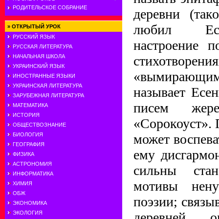
РОДИТЕЛЬСКОЕ СОБРАНИЕ
деревни (так
любил Есе
»
ОТКРЫТЫЙ УРОК
РУССКИЙ ЯЗЫК
настроение п
РУССКАЯ ЛИТЕРАТУРА
стихотворен
НАЧАЛЬНАЯ ШКОЛА
УКРАИНСКИЙ ЯЗЫК
«вымирающим
ИНОСТРАННЫЕ ЯЗЫКИ
УКРАИНСКАЯ ЛИТЕРАТУРА
называет Есе
ЗАРУБЕЖНАЯ ЛИТЕРАТУРА
писем жер
МАТЕМАТИКА
ИСТОРИЯ
«Сорокоуст». П
ОБЩЕСТВОЗНАНИЕ
может воспева
БИОЛОГИЯ
ГЕОГРАФИЯ
ему дисгармо
ФИЗИКА
АСТРОНОМИЯ
сильны ста
ИНФОРМАТИКА
мотивы нену
ХИМИЯ
ОБЖ
поэзии; связы
ЭКОНОМИКА
деревней,
ЭКОЛОГИЯ