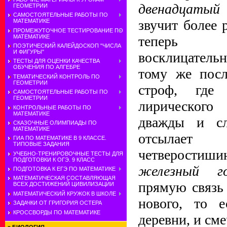
двенадцатый 
ГЕОМЕТРИИ
САМОСТОЯТЕЛЬНЫЕ РАБОТЫ ПО
звучит более 
МАТЕМАТИКЕ
ПРОМЕЖУТОЧНОЕ ТЕСТИРОВАНИЕ ПО
МАТЕМАТИКЕ
теперь э
ПОЭТИЧЕСКИЙ КАЛЕЙДОСКОП "ЧИСЛА
И ФИГУРЫ"
восклицатель
ТЕСТЫ ДЛЯ ОЦЕНКИ КАЧЕСТВА
ОБУЧЕНИЯ ПО АЛГЕБРЕ
тому же посл
ТЕМАТИЧЕСКИЙ КОНТРОЛЬ ПО
ГЕОМЕТРИИ
строф, где
САМОСТОЯТЕЛЬНЫЕ РАБОТЫ ПО
ГЕОМЕТРИИ
лирического
КОНТРОЛЬНЫЕ РАБОТЫ ПО
МАТЕМАТИКЕ
дважды и с
СКАЗОЧНЫЕ ОЛИМПИАДЫ ПО
МАТЕМАТИКЕ
отсылае
ГИА ПО МАТЕМАТИКЕ В 9 КЛАССЕ.
ТИПОВЫЕ ЗАДАНИЯ
четверост
УЧЕБНО-ТРЕНИРОВОЧНЫЕ ТЕСТЫ ДЛЯ
ПОДГОТОВКИ К ОГЭ. 9 КЛАСС
железный го
ПОДГОТОВКА К ЕГЭ ПО МАТЕМАТИКЕ
МАТЕМАТИЧЕСКАЯ СОСТАВЛЯЮЩАЯ
прямую связь
ВСЕХ ДОСТИЖЕНИЙ ЦИВИЛИЗАЦИИ
МАТЕМАТИЧЕСКИЙ КРУЖОК В ШКОЛЕ
нового, то е
ЗАДАЧКИ ОТ ГРИГОРИЯ ОСТЕРА
КРОССВОРДЫ ПО МАТЕМАТИКЕ
деревни, и сме