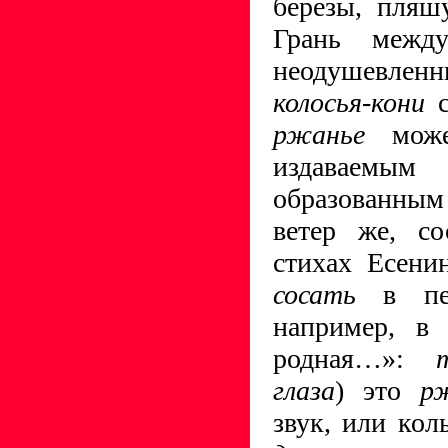
березы, пляш
Грань межд
неодушевле
колосья-кони
с
ржанье
може
издаваемым
образованны
ветер же, с
стихах Есенин
сосать
в пер
например, в
родная…»:
глаза
) это
р
звук, или ко