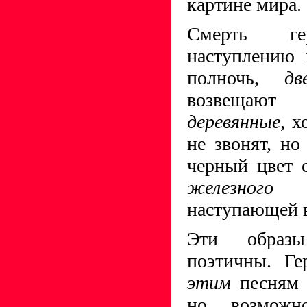
картине мира.
Смерть ге
наступлению 
полночь,
дв
возвеща
деревянные
, х
не звонят, но
черный цвет 
железного 
наступающей в
Эти образы
поэтичны. Ге
этим
песням 
но, возможно