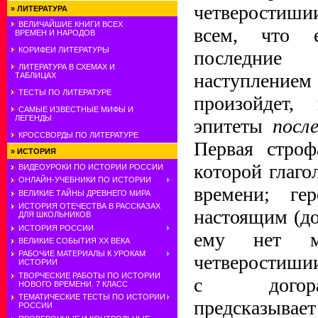
четверостиши
»
ЛИТЕРАТУРА
ВЕЛИЧАЙШИЕ КНИГИ ВСЕХ
всем, что 
ВРЕМЕН И НАРОДОВ
КОРИФЕИ ЛИТЕРАТУРЫ
последние 
ЛИТЕРАТУРА В СХЕМАХ И
наступлением 
ТАБЛИЦАХ
ТЕСТЫ ПО ЛИТЕРАТУРЕ
произойдет,
САМЫЕ ИЗВЕСТНЫЕ МИФЫ И
ЛЕГЕНДЫ
эпитеты
посл
КРОССВОРДЫ ПО ЛИТЕРАТУРЕ
Первая строф
»
ИСТОРИЯ
которой глаго
ВИДЕОУРОКИ ПО ИСТОРИИ РОССИИ
ОНЛАЙН-УЧЕБНИКИ ПО ИСТОРИИ
времени; г
ВЕЛИКИЕ ТАЙНЫ ДРЕВНЕГО МИРА
ИСТОРИЯ ОТЕЧЕСТВА В РАССКАЗАХ
настоящим (до
ДЛЯ ШКОЛЬНИКОВ
ИСТОРИЯ РОССИИ
ему нет м
ВЕЛИКИЕ СОБЫТИЯ ХХ ВЕКА
РАБОЧИЕ МАТЕРИАЛЫ К УРОКАМ
четверостишии
ИСТОРИИ
ТВОРЧЕСКИЕ РАБОТЫ ПО ИСТОРИИ
с догора
НОВОГО ВРЕМЕНИ. 7 КЛАСС
ТЕМАТИЧЕСКИЕ ТЕСТЫ ПО ИСТОРИИ
предсказывае
РОССИИ