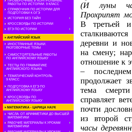
ПРОВЕРОЧНЫЕ И КОНТРОЛЬНЫЕ
(И луны ча
РАБОТЫ ПО ИСТОРИИ. 9 КЛАСС
СПРАВОЧНИК ПО ИСТОРИИ ДЛЯ
Прохрипят мо
ПОДГОТОВКИ К ОГЭ
ИСТОРИЯ БЕЗ ТАЙН
В третьей и
КРОССВОРДЫ ПО ИСТОРИИ
ЕГЭ ПО ИСТОРИИ
сталкивают
»
АНГЛИЙСКИЙ ЯЗЫК
деревни и но
ИНОСТРАННЫЕ ЯЗЫКИ.
РАЗГОВОРНЫЕ ТЕМЫ
на смену; нар
САМОСТОЯТЕЛЬНЫЕ РАБОТЫ
ПО АНГЛИЙСКОМУ ЯЗЫКУ
отношение к э
ТЕСТЫ ПО ГРАММАТИКЕ
– последне
АНГЛИЙСКОГО ЯЗЫКА
ТЕМАТИЧЕСКИЙ КОНТРОЛЬ.
продолжает з
9 КЛАСС
ПОДГОТОВКА К ЕГЭ ПО
тема смерт
АНГЛИЙСКОМУ ЯЗЫКУ
справляет вет
КРОССВОРДЫ ПО
АНГЛИЙСКОМУ ЯЗЫКУ
почти дослов
»
МАТЕМАТИКА - ЦАРИЦА НАУК
ЧИСЛА: ОТ АРИФМЕТИКИ ДО ВЫСШЕЙ
из второй 
МАТЕМАТИКИ
РАБОЧИЕ МАТЕРИАЛЫ К УРОКАМ
часы деревян
МАТЕМАТИКИ
РАБОЧИЕ МАТЕРИАЛЫ К УРОКАМ