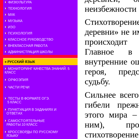
ФИЗКУЛЬТУРА
неизбежности 
ТЕХНОЛОГИЯ
МХК
Стихотворени
МУЗЫКА
ИЗО
деревни» не и
ПСИХОЛОГИЯ
происходит 
КЛАССНОЕ РУКОВОДСТВО
ВНЕКЛАССНАЯ РАБОТА
Главное в 
АДМИНИСТРАЦИЯ ШКОЛЫ
внутренние о
»
РУССКИЙ ЯЗЫК
МОНИТОРИНГ КАЧЕСТВА ЗНАНИЙ. 5
героя, пред
КЛАСС
судьбу.
ОРФОЭПИЯ
ЧАСТИ РЕЧИ
Сильнее всего
ТЕСТЫ В ФОРМАТЕ ОГЭ.
гибели преж
5 КЛАСС
ПУНКТУАЦИЯ В ЗАДАНИЯХ И
этого мира –
ОТВЕТАХ
САМОСТОЯТЕЛЬНЫЕ
ним), про
РАБОТЫ.10 КЛАСС
стихотвор
КРОССВОРДЫ ПО РУССКОМУ
ЯЗЫКУ