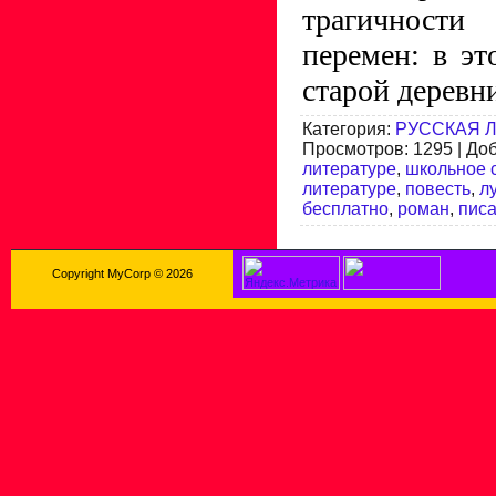
трагичност
перемен: в э
старой деревни
Категория
:
РУССКАЯ 
Просмотров
:
1295
|
До
литературе
,
школьное 
литературе
,
повесть
,
л
бесплатно
,
роман
,
писа
Copyright MyCorp © 2026