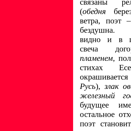
связаны ре
(
обедня
бере
ветра, поэт
бездушна. П
видно и в ц
свеча до
пламенем
, по
стихах Ес
окрашивается
Русь
),
злак о
железный го
будущее им
остальное от
поэт станови