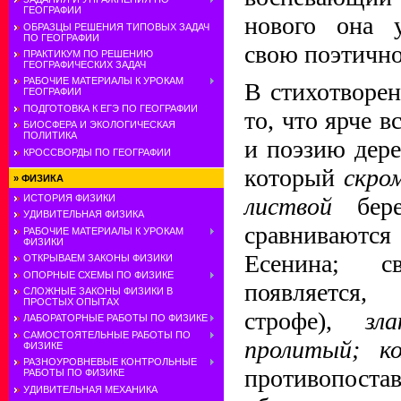
ГЕОГРАФИИ
нового она у
ОБРАЗЦЫ РЕШЕНИЯ ТИПОВЫХ ЗАДАЧ
ПО ГЕОГРАФИИ
свою поэтично
ПРАКТИКУМ ПО РЕШЕНИЮ
ГЕОГРАФИЧЕСКИХ ЗАДАЧ
РАБОЧИЕ МАТЕРИАЛЫ К УРОКАМ
В стихотворе
ГЕОГРАФИИ
ПОДГОТОВКА К ЕГЭ ПО ГЕОГРАФИИ
то, что ярче в
БИОСФЕРА И ЭКОЛОГИЧЕСКАЯ
ПОЛИТИКА
и поэзию дер
КРОССВОРДЫ ПО ГЕОГРАФИИ
который
скро
»
ФИЗИКА
ИСТОРИЯ ФИЗИКИ
листвой
бере
УДИВИТЕЛЬНАЯ ФИЗИКА
сравнивают
РАБОЧИЕ МАТЕРИАЛЫ К УРОКАМ
ФИЗИКИ
Есенина; св
ОТКРЫВАЕМ ЗАКОНЫ ФИЗИКИ
ОПОРНЫЕ СХЕМЫ ПО ФИЗИКЕ
появляется
СЛОЖНЫЕ ЗАКОНЫ ФИЗИКИ В
ПРОСТЫХ ОПЫТАХ
строфе),
зл
ЛАБОРАТОРНЫЕ РАБОТЫ ПО ФИЗИКЕ
САМОСТОЯТЕЛЬНЫЕ РАБОТЫ ПО
пролитый;
к
ФИЗИКЕ
РАЗНОУРОВНЕВЫЕ КОНТРОЛЬНЫЕ
противопоста
РАБОТЫ ПО ФИЗИКЕ
УДИВИТЕЛЬНАЯ МЕХАНИКА