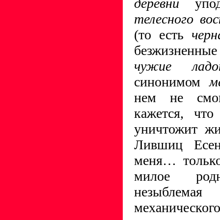
деревни
упод
телесного вос
(то есть
черн
безжизненны
чужие ладо
синонимом
м
нем не см
кажется, чт
уничтожит жи
Лившиц Есен
меня… только
милое род
незыблемая
механическ