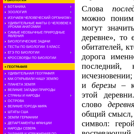
»
БИОЛОГИЯ
Слова
посл
БОТАНИКА
ЗООЛОГИЯ
можно понима
ИЗУЧАЕМ ЧЕЛОВЕЧЕСКИЙ ОРГАНИЗМ
УДИВИТЕЛЬНЫЕ ФАКТЫ О ЧЕЛОВЕКЕ К
могут значит
УРОКАМ АНАТОМИИ
САМЫЕ НЕОБЫЧНЫЕ ПРИРОДНЫЕ
деревне», то 
ЯВЛЕНИЯ
БИОЛОГИЧЕСКИЕ ЗАДАЧИ
обитателей, кт
ТЕСТЫ ПО БИОЛОГИИ. 5 КЛАСС
ЕГЭ ПО БИОЛОГИИ
дорога именн
КРОССВОРДЫ ПО БИОЛОГИИ
последний,
»
ГЕОГРАФИЯ
исчезновении;
УДИВИТЕЛЬНАЯ ГЕОГРАФИЯ
КАК ОТКРЫВАЛИ НАШУ ЗЕМЛЮ
и
березы
– к
ПЛАНЕТА ЗЕМЛЯ
ВЕЛИКИЕ ЗАГАДКИ ПРИРОДЫ
этой деревни
СТРАНЫ И НАРОДЫ
ОСТРОВА
слово
деревн
ВЕЛИКИЕ ГОРОДА МИРА
общий смысл,
ШТАТЫ США
ЗЕМЛИ ГЕРМАНИИ
символ: гер
ДЕПАРТАМЕНТЫ ФРАНЦИИ
НАРОДЫ СЕВЕРА
воспевающий 
ЗАДАНИЯ И УПРАЖНЕНИЯ ПО