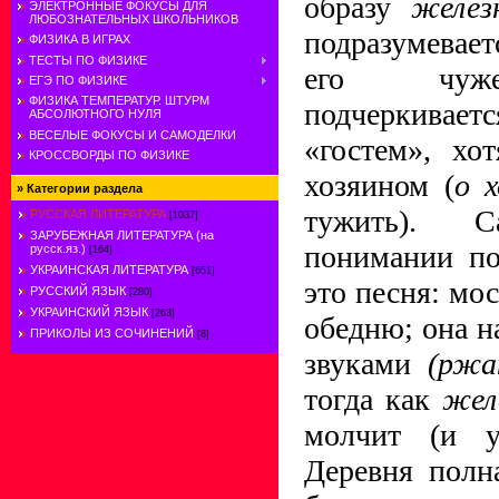
образу
желез
ЭЛЕКТРОННЫЕ ФОКУСЫ ДЛЯ
ЛЮБОЗНАТЕЛЬНЫХ ШКОЛЬНИКОВ
подразумевае
ФИЗИКА В ИГРАХ
ТЕСТЫ ПО ФИЗИКЕ
его чуже
ЕГЭ ПО ФИЗИКЕ
ФИЗИКА ТЕМПЕРАТУР. ШТУРМ
подчеркива
АБСОЛЮТНОГО НУЛЯ
ВЕСЕЛЫЕ ФОКУСЫ И САМОДЕЛКИ
«гостем», хо
КРОССВОРДЫ ПО ФИЗИКЕ
хозяином (
о 
»
Категории раздела
тужить). 
РУССКАЯ ЛИТЕРАТУРА
[1037]
ЗАРУБЕЖНАЯ ЛИТЕРАТУРА (на
понимании по
русск.яз.)
[164]
УКРАИНСКАЯ ЛИТЕРАТУРА
[651]
это песня: мос
РУССКИЙ ЯЗЫК
[280]
УКРАИНСКИЙ ЯЗЫК
[263]
обедню; она 
ПРИКОЛЫ ИЗ СОЧИНЕНИЙ
[8]
звуками
(ржа
тогда как
жел
молчит (и 
Деревня полн