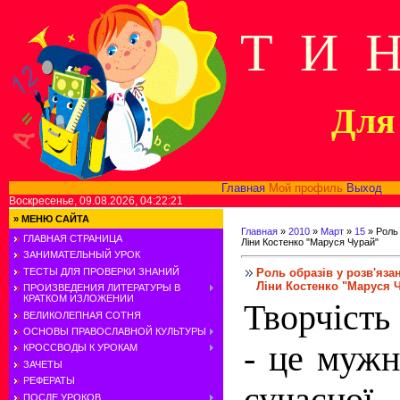
Т И 
Для 
Главная
Мой профиль
Выход
В
Воскресенье, 09.08.2026, 04:22:21
»
МЕНЮ САЙТА
Главная
»
2010
»
Март
»
15
» Роль 
ГЛАВНАЯ СТРАНИЦА
Ліни Костенко "Маруся Чурай"
ЗАНИМАТЕЛЬНЫЙ УРОК
Роль образів у розв'яз
ТЕСТЫ ДЛЯ ПРОВЕРКИ ЗНАНИЙ
Ліни Костенко "Маруся 
ПРОИЗВЕДЕНИЯ ЛИТЕРАТУРЫ В
КРАТКОМ ИЗЛОЖЕНИИ
Творчість
ВЕЛИКОЛЕПНАЯ СОТНЯ
ОСНОВЫ ПРАВОСЛАВНОЙ КУЛЬТУРЫ
- це мужні
КРОССВОДЫ К УРОКАМ
ЗАЧЕТЫ
РЕФЕРАТЫ
сучасної
ПОСЛЕ УРОКОВ