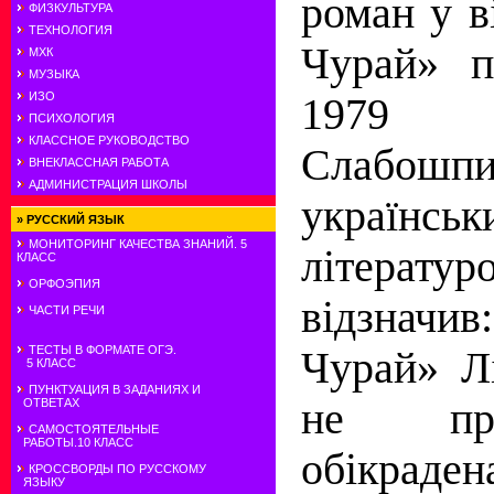
роман у 
ФИЗКУЛЬТУРА
ТЕХНОЛОГИЯ
Чурай» п
МХК
МУЗЫКА
ИЗО
1979 
ПСИХОЛОГИЯ
КЛАССНОЕ РУКОВОДСТВО
Слабошпи
ВНЕКЛАССНАЯ РАБОТА
АДМИНИСТРАЦИЯ ШКОЛЫ
українськ
»
РУССКИЙ ЯЗЫК
МОНИТОРИНГ КАЧЕСТВА ЗНАНИЙ. 5
літератур
КЛАСС
ОРФОЭПИЯ
відзнач
ЧАСТИ РЕЧИ
ТЕСТЫ В ФОРМАТЕ ОГЭ.
Чурай» Л
5 КЛАСС
ПУНКТУАЦИЯ В ЗАДАНИЯХ И
не пр
ОТВЕТАХ
САМОСТОЯТЕЛЬНЫЕ
РАБОТЫ.10 КЛАСС
обік
КРОССВОРДЫ ПО РУССКОМУ
ЯЗЫКУ