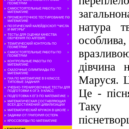
переплел
ГЕОМЕТРИИ
САМОСТОЯТЕЛЬНЫЕ РАБОТЫ ПО
загальнон
МАТЕМАТИКЕ
ПРОМЕЖУТОЧНОЕ ТЕСТИРОВАНИЕ ПО
МАТЕМАТИКЕ
натура т
ПОЭТИЧЕСКИЙ КАЛЕЙДОСКОП "ЧИСЛА
И ФИГУРЫ"
ТЕСТЫ ДЛЯ ОЦЕНКИ КАЧЕСТВА
особлив
ОБУЧЕНИЯ ПО АЛГЕБРЕ
ТЕМАТИЧЕСКИЙ КОНТРОЛЬ ПО
ГЕОМЕТРИИ
вразливо
САМОСТОЯТЕЛЬНЫЕ РАБОТЫ ПО
ГЕОМЕТРИИ
КОНТРОЛЬНЫЕ РАБОТЫ ПО
дівчина 
МАТЕМАТИКЕ
СКАЗОЧНЫЕ ОЛИМПИАДЫ ПО
МАТЕМАТИКЕ
Маруся. Ц
ГИА ПО МАТЕМАТИКЕ В 9 КЛАССЕ.
ТИПОВЫЕ ЗАДАНИЯ
УЧЕБНО-ТРЕНИРОВОЧНЫЕ ТЕСТЫ ДЛЯ
Це - пісн
ПОДГОТОВКИ К ОГЭ. 9 КЛАСС
ПОДГОТОВКА К ЕГЭ ПО МАТЕМАТИКЕ
МАТЕМАТИЧЕСКАЯ СОСТАВЛЯЮЩАЯ
Таку о
ВСЕХ ДОСТИЖЕНИЙ ЦИВИЛИЗАЦИИ
МАТЕМАТИЧЕСКИЙ КРУЖОК В ШКОЛЕ
піснетвор
ЗАДАЧКИ ОТ ГРИГОРИЯ ОСТЕРА
КРОССВОРДЫ ПО МАТЕМАТИКЕ