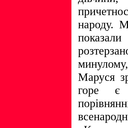
причетн
народу. 
показали
розтерзан
минулому,
Маруся зр
горе є
порів
всенарод