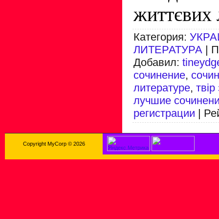
життєвих 
Категория
:
УКРА
ЛИТЕРАТУРА
|
П
Добавил
:
tineydg
сочинение
,
сочин
литературе
,
твір
лучшие сочинен
регистрации
|
Ре
Copyright MyCorp © 2026