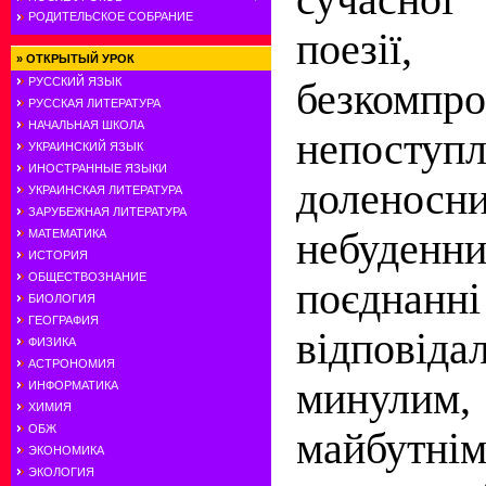
РОДИТЕЛЬСКОЕ СОБРАНИЕ
поез
»
ОТКРЫТЫЙ УРОК
РУССКИЙ ЯЗЫК
безкомпро
РУССКАЯ ЛИТЕРАТУРА
НАЧАЛЬНАЯ ШКОЛА
непост
УКРАИНСКИЙ ЯЗЫК
ИНОСТРАННЫЕ ЯЗЫКИ
доленосн
УКРАИНСКАЯ ЛИТЕРАТУРА
ЗАРУБЕЖНАЯ ЛИТЕРАТУРА
небуден
МАТЕМАТИКА
ИСТОРИЯ
ОБЩЕСТВОЗНАНИЕ
поєднанн
БИОЛОГИЯ
ГЕОГРАФИЯ
відповід
ФИЗИКА
АСТРОНОМИЯ
минулим,
ИНФОРМАТИКА
ХИМИЯ
ОБЖ
майбутні
ЭКОНОМИКА
ЭКОЛОГИЯ