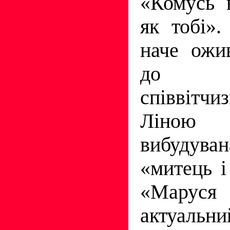
«Комусь н
як тобі»
наче ожи
до с
співвітч
Ліною
вибудув
«митець і
«Мару
актуальн