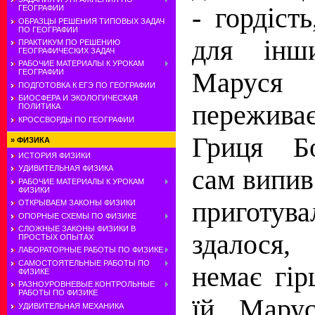
- гордіст
ГЕОГРАФИИ
ОБРАЗЦЫ РЕШЕНИЯ ТИПОВЫХ ЗАДАЧ
ПО ГЕОГРАФИИ
для інш
ПРАКТИКУМ ПО РЕШЕНИЮ
ГЕОГРАФИЧЕСКИХ ЗАДАЧ
РАБОЧИЕ МАТЕРИАЛЫ К УРОКАМ
Марус
ГЕОГРАФИИ
ПОДГОТОВКА К ЕГЭ ПО ГЕОГРАФИИ
БИОСФЕРА И ЭКОЛОГИЧЕСКАЯ
переживає
ПОЛИТИКА
КРОССВОРДЫ ПО ГЕОГРАФИИ
Гриця Бо
»
ФИЗИКА
ИСТОРИЯ ФИЗИКИ
УДИВИТЕЛЬНАЯ ФИЗИКА
сам випив 
РАБОЧИЕ МАТЕРИАЛЫ К УРОКАМ
ФИЗИКИ
приготува
ОТКРЫВАЕМ ЗАКОНЫ ФИЗИКИ
ОПОРНЫЕ СХЕМЫ ПО ФИЗИКЕ
СЛОЖНЫЕ ЗАКОНЫ ФИЗИКИ В
здалося
ПРОСТЫХ ОПЫТАХ
ЛАБОРАТОРНЫЕ РАБОТЫ ПО ФИЗИКЕ
САМОСТОЯТЕЛЬНЫЕ РАБОТЫ ПО
немає гір
ФИЗИКЕ
РАЗНОУРОВНЕВЫЕ КОНТРОЛЬНЫЕ
РАБОТЫ ПО ФИЗИКЕ
їй. Мару
УДИВИТЕЛЬНАЯ МЕХАНИКА