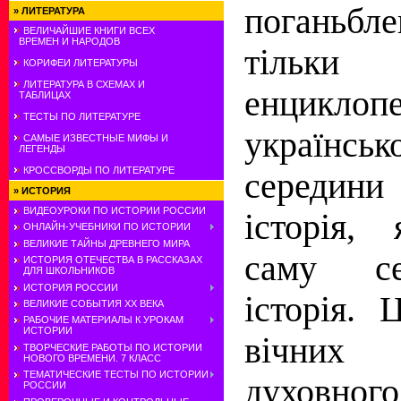
поганьбле
»
ЛИТЕРАТУРА
ВЕЛИЧАЙШИЕ КНИГИ ВСЕХ
ВРЕМЕН И НАРОДОВ
тільк
КОРИФЕИ ЛИТЕРАТУРЫ
ЛИТЕРАТУРА В СХЕМАХ И
енцикло
ТАБЛИЦАХ
ТЕСТЫ ПО ЛИТЕРАТУРЕ
українс
САМЫЕ ИЗВЕСТНЫЕ МИФЫ И
ЛЕГЕНДЫ
КРОССВОРДЫ ПО ЛИТЕРАТУРЕ
середини
»
ИСТОРИЯ
ВИДЕОУРОКИ ПО ИСТОРИИ РОССИИ
історія,
ОНЛАЙН-УЧЕБНИКИ ПО ИСТОРИИ
ВЕЛИКИЕ ТАЙНЫ ДРЕВНЕГО МИРА
саму се
ИСТОРИЯ ОТЕЧЕСТВА В РАССКАЗАХ
ДЛЯ ШКОЛЬНИКОВ
ИСТОРИЯ РОССИИ
історія. 
ВЕЛИКИЕ СОБЫТИЯ ХХ ВЕКА
РАБОЧИЕ МАТЕРИАЛЫ К УРОКАМ
ИСТОРИИ
вічни
ТВОРЧЕСКИЕ РАБОТЫ ПО ИСТОРИИ
НОВОГО ВРЕМЕНИ. 7 КЛАСС
ТЕМАТИЧЕСКИЕ ТЕСТЫ ПО ИСТОРИИ
духовного
РОССИИ