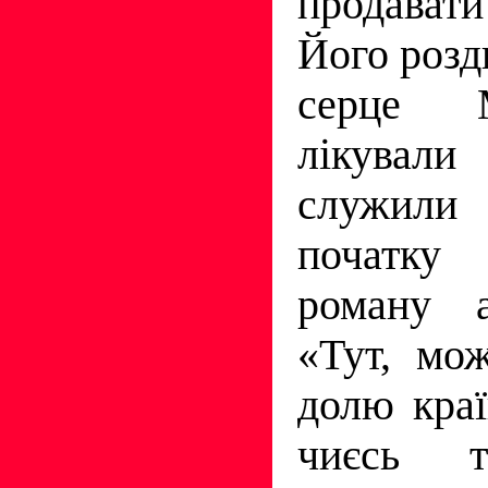
продавати
Його розд
серце 
лікувал
служили 
початку
роману а
«Тут, мож
долю кра
чиєсь т