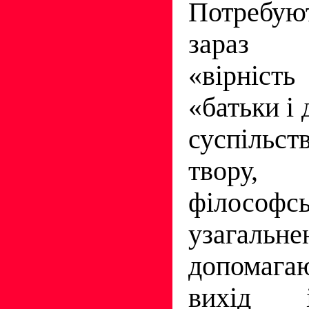
Потребую
зараз 
«вірніс
«батьки і 
суспільс
твору,
філософс
узагальне
допомаг
вихід 