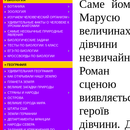
Саме йом
»
БИОЛОГИЯ
БОТАНИКА
ЗООЛОГИЯ
Марус
ИЗУЧАЕМ ЧЕЛОВЕЧЕСКИЙ ОРГАНИЗМ
УДИВИТЕЛЬНЫЕ ФАКТЫ О ЧЕЛОВЕКЕ К
УРОКАМ АНАТОМИИ
величин
САМЫЕ НЕОБЫЧНЫЕ ПРИРОДНЫЕ
ЯВЛЕНИЯ
дівчини 
БИОЛОГИЧЕСКИЕ ЗАДАЧИ
ТЕСТЫ ПО БИОЛОГИИ. 5 КЛАСС
ЕГЭ ПО БИОЛОГИИ
незвичай
КРОССВОРДЫ ПО БИОЛОГИИ
»
ГЕОГРАФИЯ
Роман 
УДИВИТЕЛЬНАЯ ГЕОГРАФИЯ
КАК ОТКРЫВАЛИ НАШУ ЗЕМЛЮ
сценою 
ПЛАНЕТА ЗЕМЛЯ
ВЕЛИКИЕ ЗАГАДКИ ПРИРОДЫ
СТРАНЫ И НАРОДЫ
виявляєт
ОСТРОВА
ВЕЛИКИЕ ГОРОДА МИРА
героїв
ШТАТЫ США
ЗЕМЛИ ГЕРМАНИИ
ДЕПАРТАМЕНТЫ ФРАНЦИИ
дівчини. 
НАРОДЫ СЕВЕРА
ЗАДАНИЯ И УПРАЖНЕНИЯ ПО