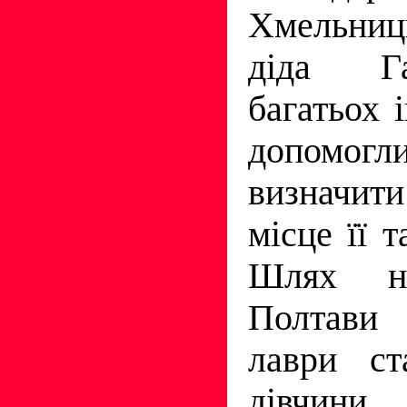
Хмельниц
діда Г
багатьох 
допомо
визначи
місце її т
Шлях н
Полтави 
лаври ст
дівчини,