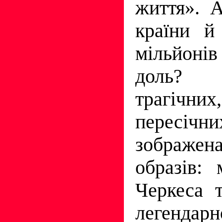
життя». А
країни й
мільйон
доль? 
трагічних
пересіч
зображен
образів:
Черкеса т
легендар