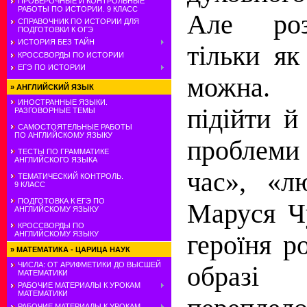
ПРОВЕРОЧНЫЕ И КОНТРОЛЬНЫЕ
РАБОТЫ ПО ИСТОРИИ. 9 КЛАСС
Але роз
СПРАВОЧНИК ПО ИСТОРИИ ДЛЯ
ПОДГОТОВКИ К ОГЭ
ИСТОРИЯ БЕЗ ТАЙН
тільки як
КРОССВОРДЫ ПО ИСТОРИИ
ЕГЭ ПО ИСТОРИИ
можна.
»
АНГЛИЙСКИЙ ЯЗЫК
ИНОСТРАННЫЕ ЯЗЫКИ.
підійти й
РАЗГОВОРНЫЕ ТЕМЫ
САМОСТОЯТЕЛЬНЫЕ РАБОТЫ
ПО АНГЛИЙСКОМУ ЯЗЫКУ
проблем
ТЕСТЫ ПО ГРАММАТИКЕ
АНГЛИЙСКОГО ЯЗЫКА
час», «л
ТЕМАТИЧЕСКИЙ КОНТРОЛЬ.
9 КЛАСС
ПОДГОТОВКА К ЕГЭ ПО
Маруся Ч
АНГЛИЙСКОМУ ЯЗЫКУ
КРОССВОРДЫ ПО
АНГЛИЙСКОМУ ЯЗЫКУ
героїня р
»
МАТЕМАТИКА - ЦАРИЦА НАУК
ЧИСЛА: ОТ АРИФМЕТИКИ ДО ВЫСШЕЙ
образі
МАТЕМАТИКИ
РАБОЧИЕ МАТЕРИАЛЫ К УРОКАМ
МАТЕМАТИКИ
РАБОЧИЕ МАТЕРИАЛЫ К УРОКАМ