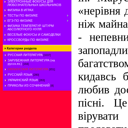
ЭЛЕКТРОННЫЕ ФОКУСЫ ДЛЯ
ЛЮБОЗНАТЕЛЬНЫХ ШКОЛЬНИКОВ
«нерівня 
ФИЗИКА В ИГРАХ
ТЕСТЫ ПО ФИЗИКЕ
ніж майна
ЕГЭ ПО ФИЗИКЕ
ФИЗИКА ТЕМПЕРАТУР. ШТУРМ
АБСОЛЮТНОГО НУЛЯ
- непевн
ВЕСЕЛЫЕ ФОКУСЫ И САМОДЕЛКИ
КРОССВОРДЫ ПО ФИЗИКЕ
запопад
»
Категории раздела
РУССКАЯ ЛИТЕРАТУРА
[1037]
багатств
ЗАРУБЕЖНАЯ ЛИТЕРАТУРА (на
русск.яз.)
[164]
УКРАИНСКАЯ ЛИТЕРАТУРА
[651]
кидавсь б
РУССКИЙ ЯЗЫК
[280]
УКРАИНСКИЙ ЯЗЫК
[263]
любив до
ПРИКОЛЫ ИЗ СОЧИНЕНИЙ
[8]
пісні. Ц
вірува