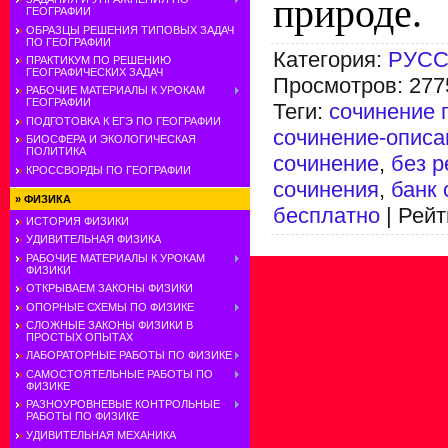
природе.
ГЕОГРАФИИ
ОБРАЗЦЫ РЕШЕНИЯ ТИПОВЫХ ЗАДАЧ
ПО ГЕОГРАФИИ
Категория
:
РУСС
ПРАКТИКУМ ПО РЕШЕНИЮ
ГЕОГРАФИЧЕСКИХ ЗАДАЧ
Просмотров
:
277
РАБОЧИЕ МАТЕРИАЛЫ К УРОКАМ
ГЕОГРАФИИ
Теги
:
сочинение 
ПОДГОТОВКА К ЕГЭ ПО ГЕОГРАФИИ
сочинение-описа
БИОСФЕРА И ЭКОЛОГИЧЕСКАЯ
ПОЛИТИКА
сочинение
,
без р
КРОССВОРДЫ ПО ГЕОГРАФИИ
сочинения
,
банк 
»
ФИЗИКА
бесплатно
|
Рейт
ИСТОРИЯ ФИЗИКИ
УДИВИТЕЛЬНАЯ ФИЗИКА
РАБОЧИЕ МАТЕРИАЛЫ К УРОКАМ
ФИЗИКИ
ОТКРЫВАЕМ ЗАКОНЫ ФИЗИКИ
ОПОРНЫЕ СХЕМЫ ПО ФИЗИКЕ
СЛОЖНЫЕ ЗАКОНЫ ФИЗИКИ В
ПРОСТЫХ ОПЫТАХ
ЛАБОРАТОРНЫЕ РАБОТЫ ПО ФИЗИКЕ
САМОСТОЯТЕЛЬНЫЕ РАБОТЫ ПО
ФИЗИКЕ
РАЗНОУРОВНЕВЫЕ КОНТРОЛЬНЫЕ
РАБОТЫ ПО ФИЗИКЕ
УДИВИТЕЛЬНАЯ МЕХАНИКА