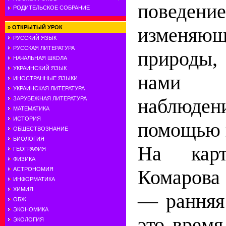
пове
РОДИТЕЛЬСКОЕ СОБРАНИЕ
изменяющ
»
ОТКРЫТЫЙ УРОК
РУССКИЙ ЯЗЫК
РУССКАЯ ЛИТЕРАТУРА
природы,
НАЧАЛЬНАЯ ШКОЛА
УКРАИНСКИЙ ЯЗЫК
нами
ИНОСТРАННЫЕ ЯЗЫКИ
УКРАИНСКАЯ ЛИТЕРАТУРА
наблю
ЗАРУБЕЖНАЯ ЛИТЕРАТУРА
МАТЕМАТИКА
ИСТОРИЯ
помощью к
ОБЩЕСТВОЗНАНИЕ
БИОЛОГИЯ
На кар
ГЕОГРАФИЯ
ФИЗИКА
Комарова
АСТРОНОМИЯ
ИНФОРМАТИКА
ХИМИЯ
— ранняя
ОБЖ
ЭКОНОМИКА
это время
ЭКОЛОГИЯ