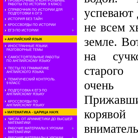
ПРОВЕРОЧНЫЕ И КОНТРОЛЬНЫЕ
РАБОТЫ ПО ИСТОРИИ. 9 КЛАСС
успевают 
СПРАВОЧНИК ПО ИСТОРИИ ДЛЯ
ПОДГОТОВКИ К ОГЭ
ИСТОРИЯ БЕЗ ТАЙН
не всем х
КРОССВОРДЫ ПО ИСТОРИИ
ЕГЭ ПО ИСТОРИИ
земле. Во
»
АНГЛИЙСКИЙ ЯЗЫК
ИНОСТРАННЫЕ ЯЗЫКИ.
РАЗГОВОРНЫЕ ТЕМЫ
на сучк
САМОСТОЯТЕЛЬНЫЕ РАБОТЫ
ПО АНГЛИЙСКОМУ ЯЗЫКУ
старого
ТЕСТЫ ПО ГРАММАТИКЕ
АНГЛИЙСКОГО ЯЗЫКА
ТЕМАТИЧЕСКИЙ КОНТРОЛЬ.
очень
9 КЛАСС
ПОДГОТОВКА К ЕГЭ ПО
АНГЛИЙСКОМУ ЯЗЫКУ
Прижавш
КРОССВОРДЫ ПО
АНГЛИЙСКОМУ ЯЗЫКУ
корявой
»
МАТЕМАТИКА - ЦАРИЦА НАУК
ЧИСЛА: ОТ АРИФМЕТИКИ ДО ВЫСШЕЙ
МАТЕМАТИКИ
внимател
РАБОЧИЕ МАТЕРИАЛЫ К УРОКАМ
МАТЕМАТИКИ
РАБОЧИЕ МАТЕРИАЛЫ К УРОКАМ