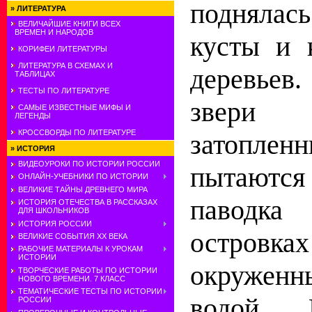
поднялась
»
ЛИТЕРАТУРА
ВЕЛИЧАЙШИЕ КНИГИ ВСЕХ
ВРЕМЕН И НАРОДОВ
кусты и 
КОРИФЕИ ЛИТЕРАТУРЫ
ЛИТЕРАТУРА В СХЕМАХ И
деревьев
ТАБЛИЦАХ
ТЕСТЫ ПО ЛИТЕРАТУРЕ
звери
САМЫЕ ИЗВЕСТНЫЕ МИФЫ И
ЛЕГЕНДЫ
КРОССВОРДЫ ПО ЛИТЕРАТУРЕ
затопле
»
ИСТОРИЯ
ВИДЕОУРОКИ ПО ИСТОРИИ РОССИИ
пытаются
ОНЛАЙН-УЧЕБНИКИ ПО ИСТОРИИ
ВЕЛИКИЕ ТАЙНЫ ДРЕВНЕГО МИРА
паводк
ИСТОРИЯ ОТЕЧЕСТВА В РАССКАЗАХ
ДЛЯ ШКОЛЬНИКОВ
ИСТОРИЯ РОССИИ
остров
ВЕЛИКИЕ СОБЫТИЯ ХХ ВЕКА
РАБОЧИЕ МАТЕРИАЛЫ К УРОКАМ
ИСТОРИИ
окружен
ТВОРЧЕСКИЕ РАБОТЫ ПО ИСТОРИИ
НОВОГО ВРЕМЕНИ. 7 КЛАСС
ТЕМАТИЧЕСКИЕ ТЕСТЫ ПО ИСТОРИИ
водой.
РОССИИ