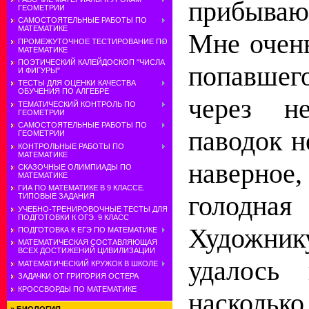
прибыв
ГЕОМЕТРИИ
САМОСТОЯТЕЛЬНЫЕ РАБОТЫ ПО
МАТЕМАТИКЕ
Мне очень
ПРОМЕЖУТОЧНОЕ ТЕСТИРОВАНИЕ ПО
МАТЕМАТИКЕ
ПОЭТИЧЕСКИЙ КАЛЕЙДОСКОП "ЧИСЛА
попавшег
И ФИГУРЫ"
ТЕСТЫ ДЛЯ ОЦЕНКИ КАЧЕСТВА
ОБУЧЕНИЯ ПО АЛГЕБРЕ
через не
ТЕМАТИЧЕСКИЙ КОНТРОЛЬ ПО
ГЕОМЕТРИИ
САМОСТОЯТЕЛЬНЫЕ РАБОТЫ ПО
паводок не
ГЕОМЕТРИИ
КОНТРОЛЬНЫЕ РАБОТЫ ПО
МАТЕМАТИКЕ
наверн
СКАЗОЧНЫЕ ОЛИМПИАДЫ ПО
МАТЕМАТИКЕ
ГИА ПО МАТЕМАТИКЕ В 9 КЛАССЕ.
голодн
ТИПОВЫЕ ЗАДАНИЯ
УЧЕБНО-ТРЕНИРОВОЧНЫЕ ТЕСТЫ ДЛЯ
ПОДГОТОВКИ К ОГЭ. 9 КЛАСС
Художник
ПОДГОТОВКА К ЕГЭ ПО МАТЕМАТИКЕ
МАТЕМАТИЧЕСКАЯ СОСТАВЛЯЮЩАЯ
ВСЕХ ДОСТИЖЕНИЙ ЦИВИЛИЗАЦИИ
удалось 
МАТЕМАТИЧЕСКИЙ КРУЖОК В ШКОЛЕ
ЗАДАЧКИ ОТ ГРИГОРИЯ ОСТЕРА
КРОССВОРДЫ ПО МАТЕМАТИКЕ
наскол