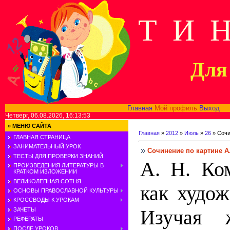
Т И 
Для 
Главная
Мой профиль
Выход
В
Четверг, 06.08.2026, 16:13:53
»
МЕНЮ САЙТА
Главная
»
2012
»
Июль
»
26
» Сочи
ГЛАВНАЯ СТРАНИЦА
ЗАНИМАТЕЛЬНЫЙ УРОК
Сочинение по картине А
ТЕСТЫ ДЛЯ ПРОВЕРКИ ЗНАНИЙ
А. Н. Ко
ПРОИЗВЕДЕНИЯ ЛИТЕРАТУРЫ В
КРАТКОМ ИЗЛОЖЕНИИ
ВЕЛИКОЛЕПНАЯ СОТНЯ
как худож
ОСНОВЫ ПРАВОСЛАВНОЙ КУЛЬТУРЫ
КРОССВОДЫ К УРОКАМ
Изучая 
ЗАЧЕТЫ
РЕФЕРАТЫ
ПОСЛЕ УРОКОВ