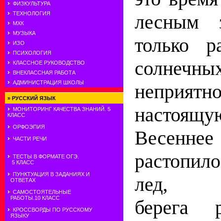
ФИЗКУЛЬТУРА
ТЕХНОЛОГИЯ
лесным 
МХК
МУЗЫКА
только р
ИЗО
ПСИХОЛОГИЯ
солнечны
КЛАССНОЕ РУКОВОДСТВО
ВНЕКЛАССНАЯ РАБОТА
АДМИНИСТРАЦИЯ ШКОЛЫ
неприятн
»
РУССКИЙ ЯЗЫК
настоящую
МОНИТОРИНГ КАЧЕСТВА ЗНАНИЙ. 5
КЛАСС
ОРФОЭПИЯ
Весенн
ЧАСТИ РЕЧИ
растопило 
ТЕСТЫ В ФОРМАТЕ ОГЭ.
5 КЛАСС
ПУНКТУАЦИЯ В ЗАДАНИЯХ И
лед, с
ОТВЕТАХ
САМОСТОЯТЕЛЬНЫЕ
РАБОТЫ.10 КЛАСС
берега 
КРОССВОРДЫ ПО РУССКОМУ
ЯЗЫКУ