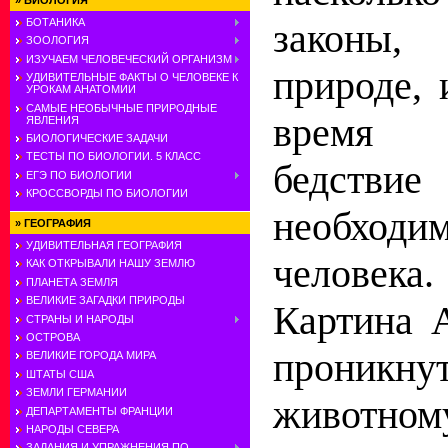
»
БИОЛОГИЯ
законы
БОТАНИКА
ЗООЛОГИЯ
ИЗУЧАЕМ ЧЕЛОВЕЧЕСКИЙ ОРГАНИЗМ
природе, 
УДИВИТЕЛЬНЫЕ ФАКТЫ О ЧЕЛОВЕКЕ К
УРОКАМ АНАТОМИИ
САМЫЕ НЕОБЫЧНЫЕ ПРИРОДНЫЕ
время
ЯВЛЕНИЯ
БИОЛОГИЧЕСКИЕ ЗАДАЧИ
ТЕСТЫ ПО БИОЛОГИИ. 5 КЛАСС
бедств
ЕГЭ ПО БИОЛОГИИ
КРОССВОРДЫ ПО БИОЛОГИИ
необхо
»
ГЕОГРАФИЯ
УДИВИТЕЛЬНАЯ ГЕОГРАФИЯ
человека.
КАК ОТКРЫВАЛИ НАШУ ЗЕМЛЮ
ПЛАНЕТА ЗЕМЛЯ
ВЕЛИКИЕ ЗАГАДКИ ПРИРОДЫ
Картина 
СТРАНЫ И НАРОДЫ
ОСТРОВА
проникну
ВЕЛИКИЕ ГОРОДА МИРА
ШТАТЫ США
ЗЕМЛИ ГЕРМАНИИ
животном
ДЕПАРТАМЕНТЫ ФРАНЦИИ
НАРОДЫ СЕВЕРА
ЗАДАНИЯ И УПРАЖНЕНИЯ ПО