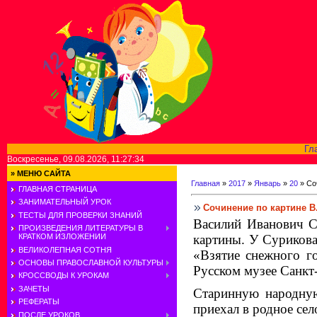
Гл
Воскресенье, 09.08.2026, 11:27:34
»
МЕНЮ САЙТА
Главная
»
2017
»
Январь
»
20
» Со
ГЛАВНАЯ СТРАНИЦА
ЗАНИМАТЕЛЬНЫЙ УРОК
Сочинение по картине В.
ТЕСТЫ ДЛЯ ПРОВЕРКИ ЗНАНИЙ
Василий Иванович С
ПРОИЗВЕДЕНИЯ ЛИТЕРАТУРЫ В
карти­ны. У Суриков
КРАТКОМ ИЗЛОЖЕНИИ
ВЕЛИКОЛЕПНАЯ СОТНЯ
«Взятие снеж­ного г
ОСНОВЫ ПРАВОСЛАВНОЙ КУЛЬТУРЫ
Русском музее Санкт-
КРОССВОДЫ К УРОКАМ
ЗАЧЕТЫ
Старинную народную
РЕФЕРАТЫ
приехал в родное се
ПОСЛЕ УРОКОВ