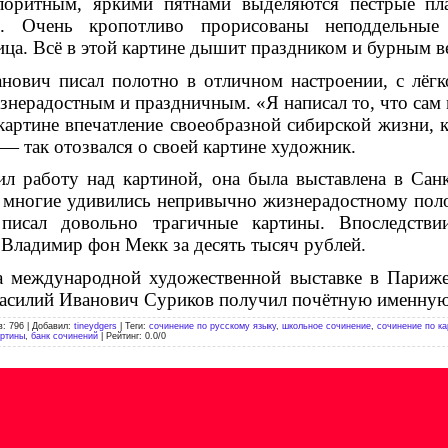
лоритным, яркими пятнами выделяются пёстрые пл
. Очень кропотливо прорисованы неподдельные 
ица. Всё в этой картине дышит праздником и бурным в
ович писал полотно в от­личном настроении, с лёг
изнерадостным и праздничным. «Я написал то, что сам 
 картине впечатление своеобразной сибирской жизни, 
— так отозвался о своей картине художник.
ил работу над картиной, она была выставлена в Сан
, многие удивились непривычно жизне­радостному поло
 писал довольно трагичные картины. Впоследстви
 Владимир фон Мекк за десять тысяч рублей.
а международной художествен­ной выставке в Париж
асилий Иванович Суриков получил почёт­ную именную
в
:
796
|
Добавил
:
tineydgers
|
Теги
:
сочинение по русскому языку
,
школьное сочинение
,
сочинение по ка
артины
,
банк сочинений
|
Рейтинг
:
0.0
/
0