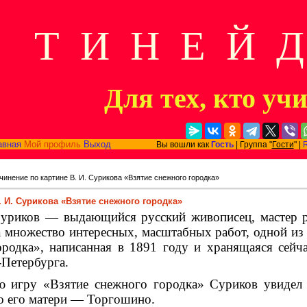
Т И Н Е Й 
Для тех, кто уч
авная
Мой профиль
Выход
Вы вошли как
Гость
| Группа "
Гости
" |
чинение по картине В. И. Сурикова «Взятие снежного городка»
 И. Сурикова «Взятие снежного городка»
уриков — выдающийся рус­ский живописец, мастер р
а множество интересных, масштабных работ, одной из 
ородка», написанная в 1891 году и хранящаяся сейч
Пе­тербурга.
 игру «Взятие снежного го­родка» Суриков увидел е
ло его матери — Торгошино.