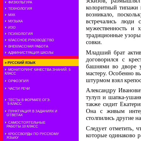
эскизов, размышлял
ФИЗКУЛЬТУРА
колоритный типажи г
ТЕХНОЛОГИЯ
возникало, посколь
МХК
встречались
люди с
МУЗЫКА
мужественность и 
ИЗО
традиционные узоры 
ПСИХОЛОГИЯ
КЛАССНОЕ РУКОВОДСТВО
совки.
ВНЕКЛАССНАЯ РАБОТА
Младший брат актив
АДМИНИСТРАЦИЯ ШКОЛЫ
договорился с крес
»
РУССКИЙ ЯЗЫК
башнями во дворе у
МОНИТОРИНГ КАЧЕСТВА ЗНАНИЙ. 5
мастеру. Особенно в
КЛАСС
штурмом взял крепост
ОРФОЭПИЯ
ЧАСТИ РЕЧИ
Александру Иванович
тулуп и шапка-ушанк
ТЕСТЫ В ФОРМАТЕ ОГЭ.
также сидит Екатери
5 КЛАСС
Она с живым интер
ПУНКТУАЦИЯ В ЗАДАНИЯХ И
ОТВЕТАХ
столпились другие на
САМОСТОЯТЕЛЬНЫЕ
РАБОТЫ.10 КЛАСС
Следует отметить, ч
которые одинаково р
КРОССВОРДЫ ПО РУССКОМУ
ЯЗЫКУ