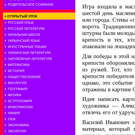
РОДИТЕЛЬСКОЕ СОБРАНИЕ
Игра входила в мас
шестой день маслени
»
ОТКРЫТЫЙ УРОК
или города. Стены «
РУССКИЙ ЯЗЫК
ворота. Традиционно
РУССКАЯ ЛИТЕРАТУРА
штурма были молодые
НАЧАЛЬНАЯ ШКОЛА
крепость и тех, к
УКРАИНСКИЙ ЯЗЫК
атаковали на лошадях
ИНОСТРАННЫЕ ЯЗЫКИ
УКРАИНСКАЯ ЛИТЕРАТУРА
Для победы в этой 
ЗАРУБЕЖНАЯ ЛИТЕРАТУРА
крепости оборонялис
МАТЕМАТИКА
из ружей. Тот, кто
ИСТОРИЯ
крепости победителя
ОБЩЕСТВОЗНАНИЕ
однако, это событие
БИОЛОГИЯ
отражены в картине 
ГЕОГРАФИЯ
ФИЗИКА
Идея написать карт
АСТРОНОМИЯ
худож­ника — Алекс
ИНФОРМАТИКА
отвлечь его от удру
ХИМИЯ
ОБЖ
Василий Иванович за
ЭКОНОМИКА
материал, который
ЭКОЛОГИЯ