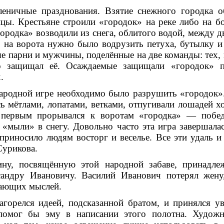
леничные празднования. Взя­тие снежного городка 
цы. Крестьяне строили «городок» на реке либо на 
городка» возводили из снега, облитого водой, между д
 на воро­та нужно было водрузить петуха, бутылку 
 парни и мужчины, поделённые на две команды: тех, 
то защищал её. Осаждаемые защищали «городок» 
.
народной игре необходимо было разрушить «городок»
ь мётлами, лопатами, ветками, отпугива­ли лошадей 
 первым прорывался к воротам «городка» — по­бед
 «мыли» в снегу. Довольно часто эта игра завершалас
 приносило людям восторг и веселье. Все эти удаль и
Сурикова.
ину, посвящённую этой на­родной забаве, принадл
андру Ивановичу. Василий Иванович потерял жену
чающих мыслей.
горелся идеей, подсказанной братом, и принялся у
 помог бы эму в написании этого полотна. Художн