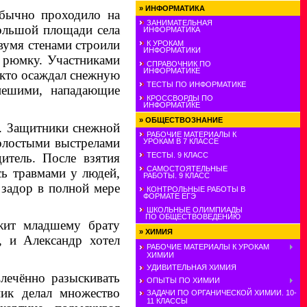
»
ИНФОРМАТИКА
обычно проходило на
ЗАНИМАТЕЛЬНАЯ
большой площади села
ИНФОРМАТИКА
вумя стенами строили
К УРОКАМ
ИНФОРМАТИКИ
и рюмку. Участниками
СПРАВОЧНИК ПО
ИНФОРМАТИКЕ
кто осаждал снеж­ную
ТЕСТЫ ПО ИНФОРМАТИКЕ
пешими, нападающие
КРОССВОРДЫ ПО
ИНФОРМАТИКЕ
»
ОБЩЕСТВОЗНАНИЕ
. Защитники снежной
РАБОЧИЕ МАТЕРИАЛЫ К
холостыми выстрелами
УРОКАМ В 7 КЛАССЕ
итель. После взятия
ТЕСТЫ. 9 КЛАСС
САМОСТОЯТЕЛЬНЫЕ
ь трав­мами у людей,
РАБОТЫ. 9 КЛАСС
 задор в полной мере
КОНТРОЛЬНЫЕ РАБОТЫ В
ФОРМАТЕ ЕГЭ
ШКОЛЬНЫЕ ОЛИМПИАДЫ
ПО ОБЩЕСТВОВЕДЕНИЮ
ежит младшему брату
»
ХИМИЯ
, и Александр хотел
РАБОЧИЕ МАТЕРИАЛЫ К УРОКАМ
ХИМИИ
УДИВИТЕЛЬНАЯ ХИМИЯ
влечённо разыскивать
ОПЫТЫ ПО ХИМИИ
ик делал множество
ЗАДАЧИ ПО ОРГАНИЧЕСКОЙ ХИМИИ. 10-
11 КЛАССЫ