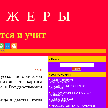
Д Ж Е Р Ы
ится и учит
RSS
»
Поиск
17:25:30
»
АСТРОНОМИЯ
усской исторической
УДИВИТЕЛЬНАЯ
них является картина
АСТРОНОМИЯ
ас в Государственном
ЗАГАДОЧНАЯ СОЛНЕЧНАЯ
СИСТЕМА
АСТРОНОМИЯ В ВОПРОСАХ И
ОТВЕТАХ
щё в детстве, когда
УДИВИТЕЛЬНАЯ
КОСМОЛОГИЯ
КРОССВОРДЫ ПО АСТРОНОМИИ