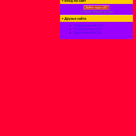
»
Вход на сайт
Войти через uID
Старая форма входа
»
Друзья сайта
Официальный блог
Сообщество uCoz
База знаний uCoz