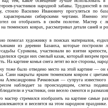
 над тем, какое освещение лучше использовать в 
ероев-участников народной забавы. Трудностей в п
ку, стоило Василию Ивановичу прогуляться по база
 характерными сибирскими чертами. Именно этот
хотел он отобразить в своём полотне. Мастер с л
на тюменских коврах, рассматривал детали саней и роз
но помогал художнику в поис­ках материалов, ездил
тьянами из деревни Базаиха, которые постро­или 
садьбы Сурикова, участвовали во взятии крепости,
ыделился среди них смелый казак, который вихрем прон
ь. На картине комья снега летят во все стороны, наро
у тоже было отведено ме­сто на этой картине — он с
а. Сани накрыты ярким тюмен­ским ковром с цветам
на Александровна Рачковская — су­пруга известного 
есом наблюдает за происходящим, слегка подав­ш
блюдатели и участники, они весело смеются и размахи
то мастер стремился изоб­разить на картине самые ра
азвлекаются и веселятся на этом народном празднике