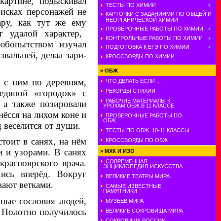
картине, подыскивал
ТЕСТЫ ПО ХИМИИ
оисках персонажей не
КАРТОЧКИ С ЗАДАНИЯМИ ПО ОБЩЕЙ И
НЕОРГАНИЧЕСКОЙ ХИМИИ
ру, как тут
же
ему
ПРОВЕРОЧНЫЕ РАБОТЫ ПО ХИМИИ
 удалой характер,
КОНТРОЛЬНЫЕ РАБОТЫ ПО ХИМИИ
юбопытством изучал
ПОДГОТОВКА К ЕГЭ ПО ХИМИИ
вальней, делал зари­
КРОССВОРДЫ ПО ХИМИИ
»
ОБЖ
 с ним по деревням,
ЧТО ДЕЛАТЬ ЕСЛИ ...
ледяной «городок» с
РЕКОРДЫ СТИХИИ
РАБОЧИЕ МАТЕРИАЛЫ К
 а также позировали
УРОКАМ ОБЖ В 11 КЛАССЕ
ёсся на лихом коне и
ПРОВЕРОЧНЫЕ РАБОТЫ ПО
ОБЖ
д веселится от души.
ТЕСТЫ ПО ОБЖ. 10-11 КЛАССЫ
тоит в санях, на нём
КРОССВОРДЫ ПО ОБЖ
и и узорами. В санях
»
МХК И ИЗО
красноярского врача.
СОВРЕМЕННАЯ
ЭНЦИКЛОПЕДИЯ ИСКУССТВА
ись вперёд. Вокруг
ВЕЛИКИЕ ТЕАТРЫ МИРА
вают ветками.
САМЫЕ ИЗВЕСТНЫЕ
ПАМЯТНИКИ
зные сословия людей,
МУЗЕЕВ МИРА
. Полотно получилось
ВЕЛИКИЕ СОКРОВИЩА МИРА
СОКРОВИЩА РОССИИ