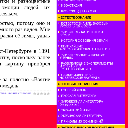
атки и разноцветные
ИЗО-СТУДИЯ
эмо­ции людей, их
КРОССВОРДЫ ПО МХК
есельем.
»
ЕСТЕСТВОЗНАНИЕ
костью, потому оно и
ЕСТЕСТВОЗНАНИЕ. БАЗОВЫЙ
УРОВЕНЬ. 10 КЛАСС
много раз видел. Мне
УДИВИТЕЛЬНАЯ ИСТОРИЯ
краски её зимы, удаль
ЗЕМЛИ
ИСТОРИЯ ОСВОЕНИЯ ЗЕМЛИ
ВЕЛИЧАЙШИЕ
АРХЕОЛОГИЧЕСКИЕ ОТКРЫТИЯ
кт-Петербурге в 1891
УДИВИТЕЛЬНЫЕ ОТКРЫТИЯ
тну, поскольку ранее
УЧЕНЫХ
и картину приобрёл
РАЗВИВАЮШИЕ ЭКСПЕРИМЕНТЫ
И ОПЫТЫ ПО
ЕСТЕСТВОЗНАНИЮ
САМЫЕ ИЗВЕСТНЫЕ
НОБЕЛЕВСКИЕ ЛАУРЕАТЫ
е за полотно «Взятие
»
ГОТОВЫЕ СОЧИНЕНИЯ
 медаль.
РУССКИЙ ЯЗЫК
ртине
,
лучшие сочинения
,
РУССКАЯ ЛИТЕРАТУРА
ЗАРУБЕЖНАЯ ЛИТЕРАТУРА
(на русск.яз.)
УКРАИНСКИЙ ЯЗЫК
УКРАИНСКАЯ ЛИТЕРАТУРА
ПРИКОЛЫ ИЗ СОЧИНЕНИЙ
»
ПАТРИОТИЧЕСКОЕ ВОСПИТАНИЕ