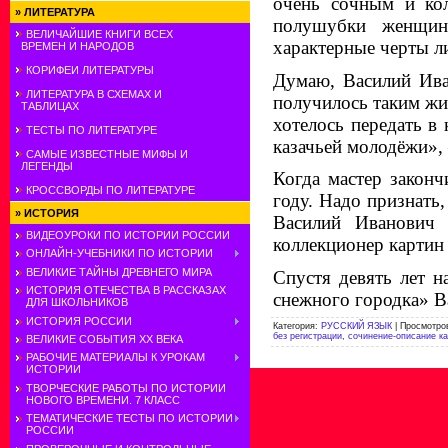
очень соч­ным и ко
»
ЛИТЕРАТУРА
полушубки женщин
ВЕЛИЧАЙШИЕ КНИГИ ВСЕХ
характерные черты л
ВРЕМЕН И НАРОДОВ
КОРИФЕИ ЛИТЕРАТУРЫ
Думаю, Василий Иван
ЛИТЕРАТУРА В СХЕМАХ И
полу­чилось таким ж
ТАБЛИЦАХ
хотелось пе­редать в
ТЕСТЫ ПО ЛИТЕРАТУРЕ
казачьей молодёжи», 
САМЫЕ ИЗВЕСТНЫЕ МИФЫ И
ЛЕГЕНДЫ
Когда мастер законч
КРОССВОРДЫ ПО ЛИТЕРАТУРЕ
году. Надо признать
»
ИСТОРИЯ
Василий Ивано­вич
ВИДЕОУРОКИ ПО ИСТОРИИ РОССИИ
коллекционер картин
ОНЛАЙН-УЧЕБНИКИ ПО ИСТОРИИ
ВЕЛИКИЕ ТАЙНЫ ДРЕВНЕГО МИРА
Спустя девять лет н
ИСТОРИЯ ОТЕЧЕСТВА В РАССКАЗАХ
снежного городка» В
ДЛЯ ШКОЛЬНИКОВ
ИСТОРИЯ РОССИИ
Категория
:
РУССКИЙ ЯЗЫК
|
Просмотро
без регистрации
,
сочинение-описание к
ВЕЛИКИЕ СОБЫТИЯ ХХ ВЕКА
РАБОЧИЕ МАТЕРИАЛЫ К УРОКАМ
ИСТОРИИ
ТВОРЧЕСКИЕ РАБОТЫ ПО ИСТОРИИ
НОВОГО ВРЕМЕНИ. 7 КЛАСС
ТЕМАТИЧЕСКИЕ ТЕСТЫ ПО ИСТОРИИ
РОССИИ