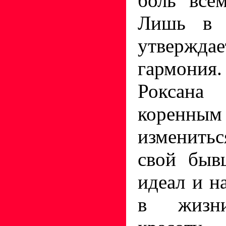
боль все
Лишь в 
утвержд
гармони
Роксана
коренн
изменить
свой быв
идеал и н
в жизн