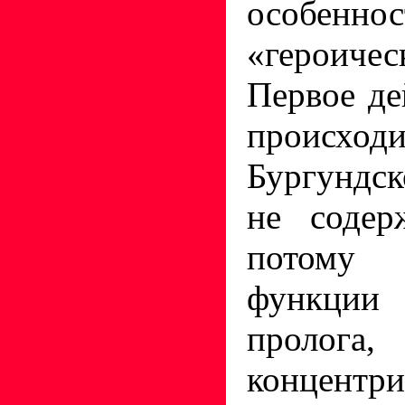
особенн
«героиче
Первое де
прои
Бургундс
не содер
потому
функции 
пролога
концентр