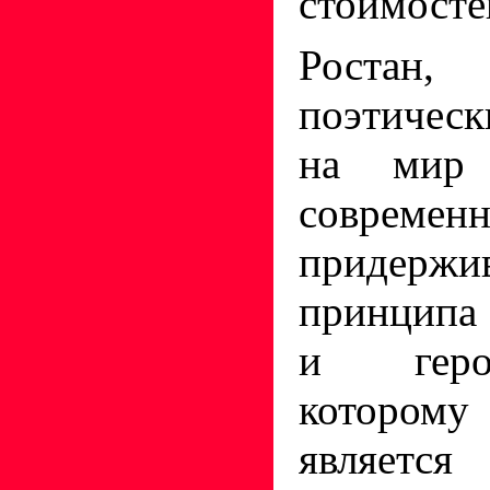
стоимосте
Ростан
поэтичес
на мир
современн
придержив
принципа
и геро
котором
является