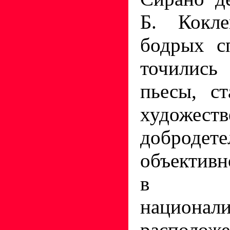
Б. Кокле
бодрых с
точились
пьесы, с
художест
доброд
объектив
в «О
национали
распол