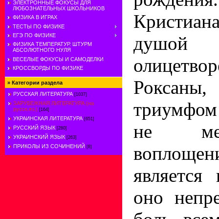
ЭЛЕКТРОННЫЕ ФОКУСЫ ДЛЯ
ЛЮБОЗНАТЕЛЬНЫХ ШКОЛЬНИКОВ
Кристиана
ФИЗИКА В ИГРАХ
ТЕСТЫ ПО ФИЗИКЕ
ЕГЭ ПО ФИЗИКЕ
душой 
ФИЗИКА ТЕМПЕРАТУР. ШТУРМ
АБСОЛЮТНОГО НУЛЯ
олицетво
ВЕСЕЛЫЕ ФОКУСЫ И САМОДЕЛКИ
КРОССВОРДЫ ПО ФИЗИКЕ
Роксаны
»
Категории раздела
РУССКАЯ ЛИТЕРАТУРА
[1037]
триумфом
ЗАРУБЕЖНАЯ ЛИТЕРАТУРА (на
русск.яз.)
[164]
УКРАИНСКАЯ ЛИТЕРАТУРА
[651]
не мен
РУССКИЙ ЯЗЫК
[280]
УКРАИНСКИЙ ЯЗЫК
[263]
воплощ
ПРИКОЛЫ ИЗ СОЧИНЕНИЙ
[8]
является 
оно непр