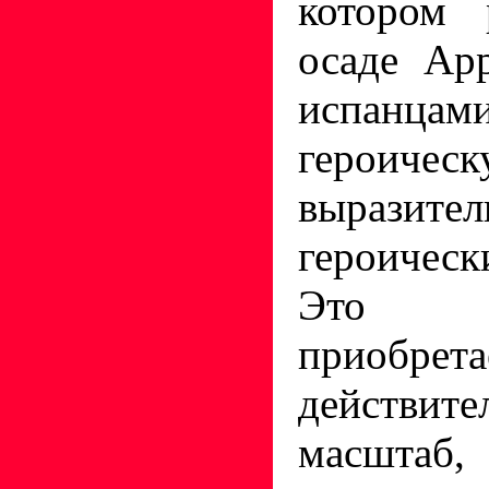
котором 
осаде Ар
испанцам
героическ
выразите
героическ
Это 
приобрета
действите
масшта