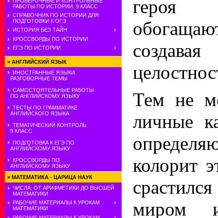
героя си
ПРОВЕРОЧНЫЕ И КОНТРОЛЬНЫЕ
РАБОТЫ ПО ИСТОРИИ. 9 КЛАСС
СПРАВОЧНИК ПО ИСТОРИИ ДЛЯ
ПОДГОТОВКИ К ОГЭ
обогащаю
ИСТОРИЯ БЕЗ ТАЙН
КРОССВОРДЫ ПО ИСТОРИИ
создавая
ЕГЭ ПО ИСТОРИИ
»
АНГЛИЙСКИЙ ЯЗЫК
целостнос
ИНОСТРАННЫЕ ЯЗЫКИ.
РАЗГОВОРНЫЕ ТЕМЫ
САМОСТОЯТЕЛЬНЫЕ РАБОТЫ
Тем не м
ПО АНГЛИЙСКОМУ ЯЗЫКУ
ТЕСТЫ ПО ГРАММАТИКЕ
АНГЛИЙСКОГО ЯЗЫКА
личные к
ТЕМАТИЧЕСКИЙ КОНТРОЛЬ.
9 КЛАСС
опреде
ПОДГОТОВКА К ЕГЭ ПО
АНГЛИЙСКОМУ ЯЗЫКУ
колорит э
КРОССВОРДЫ ПО
АНГЛИЙСКОМУ ЯЗЫКУ
»
МАТЕМАТИКА - ЦАРИЦА НАУК
срастился
ЧИСЛА: ОТ АРИФМЕТИКИ ДО ВЫСШЕЙ
МАТЕМАТИКИ
миром 
РАБОЧИЕ МАТЕРИАЛЫ К УРОКАМ
МАТЕМАТИКИ
РАБОЧИЕ МАТЕРИАЛЫ К УРОКАМ