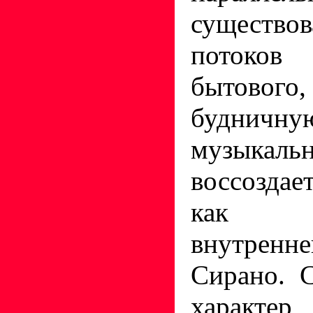
существ
потоко
бытового,
будничн
музыка
воссозда
как о
внутре
Сирано. 
характ