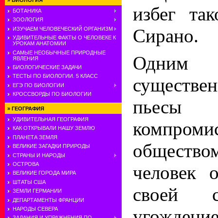
»
БИОЛОГИЯ
избег та
БОТАНИКА
ЗООЛОГИЯ
Сирано.
ИЗУЧАЕМ ЧЕЛОВЕЧЕСКИЙ ОРГАНИЗМ
УДИВИТЕЛЬНЫЕ ФАКТЫ О ЧЕЛОВЕКЕ К
УРОКАМ АНАТОМИИ
САМЫЕ НЕОБЫЧНЫЕ ПРИРОДНЫЕ
Одним
ЯВЛЕНИЯ
БИОЛОГИЧЕСКИЕ ЗАДАЧИ
ТЕСТЫ ПО БИОЛОГИИ. 5 КЛАСС
существе
ЕГЭ ПО БИОЛОГИИ
КРОССВОРДЫ ПО БИОЛОГИИ
пьесы 
»
ГЕОГРАФИЯ
УДИВИТЕЛЬНАЯ ГЕОГРАФИЯ
компром
КАК ОТКРЫВАЛИ НАШУ ЗЕМЛЮ
ПЛАНЕТА ЗЕМЛЯ
общество
ВЕЛИКИЕ ЗАГАДКИ ПРИРОДЫ
СТРАНЫ И НАРОДЫ
ОСТРОВА
человек о
ВЕЛИКИЕ ГОРОДА МИРА
ШТАТЫ США
своей 
ЗЕМЛИ ГЕРМАНИИ
ДЕПАРТАМЕНТЫ ФРАНЦИИ
угожден
НАРОДЫ СЕВЕРА
ЗАДАНИЯ И УПРАЖНЕНИЯ ПО