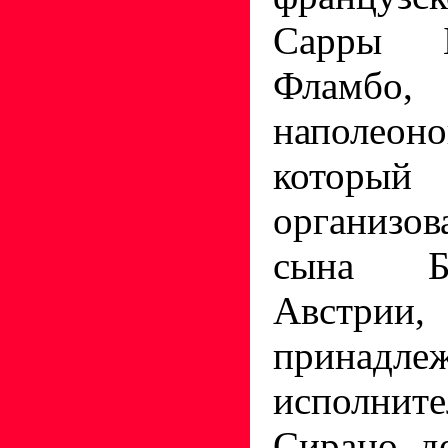
Сарры Б
Фламбо
наполеоно
которы
организо
сына Б
Австрии,
принадле
исполн
Сирано д