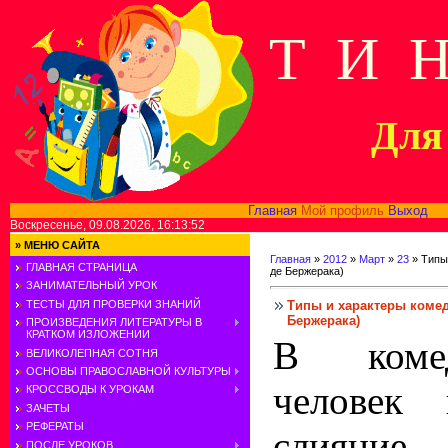
Т И 
Для 
Главная
Мой профиль
Выход
В
Воскресенье, 09.08.2026, 16:13:52
»
МЕНЮ САЙТА
Главная
»
2012
»
Март
»
23
» Типы
ГЛАВНАЯ СТРАНИЦА
де Бержерака)
ЗАНИМАТЕЛЬНЫЙ УРОК
Типы и характеры комед
ТЕСТЫ ДЛЯ ПРОВЕРКИ ЗНАНИЙ
Бержерака)
ПРОИЗВЕДЕНИЯ ЛИТЕРАТУРЫ В
КРАТКОМ ИЗЛОЖЕНИИ
В коме
ВЕЛИКОЛЕПНАЯ СОТНЯ
ОСНОВЫ ПРАВОСЛАВНОЙ КУЛЬТУРЫ
человек 
КРОССВОДЫ К УРОКАМ
ЗАЧЕТЫ
РЕФЕРАТЫ
слияни
ПОСЛЕ УРОКОВ