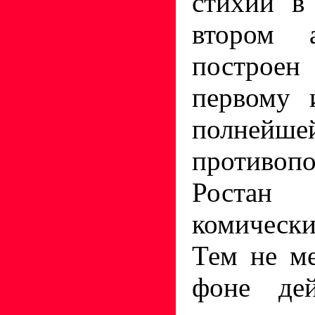
стихий в
втором а
построен
первому 
полнейше
противоп
Ростан р
комически
Тем не м
фоне дей