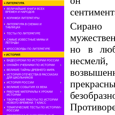
он 
»
ЛИТЕРАТУРА
сентимент
ВЕЛИЧАЙШИЕ КНИГИ ВСЕХ
ВРЕМЕН И НАРОДОВ
КОРИФЕИ ЛИТЕРАТУРЫ
Сирано
ЛИТЕРАТУРА В СХЕМАХ И
ТАБЛИЦАХ
ТЕСТЫ ПО ЛИТЕРАТУРЕ
мужестве
САМЫЕ ИЗВЕСТНЫЕ МИФЫ И
ЛЕГЕНДЫ
но в люб
КРОССВОРДЫ ПО ЛИТЕРАТУРЕ
»
ИСТОРИЯ
несмелй
ВИДЕОУРОКИ ПО ИСТОРИИ РОССИИ
ОНЛАЙН-УЧЕБНИКИ ПО ИСТОРИИ
возв
ВЕЛИКИЕ ТАЙНЫ ДРЕВНЕГО МИРА
ИСТОРИЯ ОТЕЧЕСТВА В РАССКАЗАХ
ДЛЯ ШКОЛЬНИКОВ
прекрас
ИСТОРИЯ РОССИИ
ВЕЛИКИЕ СОБЫТИЯ ХХ ВЕКА
безобраз
РАБОЧИЕ МАТЕРИАЛЫ К УРОКАМ
ИСТОРИИ
ТВОРЧЕСКИЕ РАБОТЫ ПО ИСТОРИИ
НОВОГО ВРЕМЕНИ. 7 КЛАСС
Противор
ТЕМАТИЧЕСКИЕ ТЕСТЫ ПО ИСТОРИИ
РОССИИ