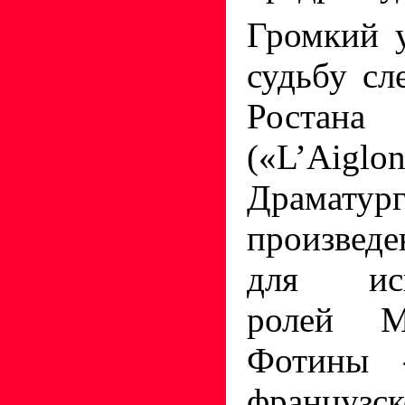
Громкий 
судьбу с
Ростана
(«L’Aig
Драматур
произведе
для исп
ролей М
Фотины 
француз