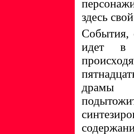
персонаж
здесь свой
События, 
идет в 
происх
пятнадцать
драмы
подытожи
синтезиро
содержан