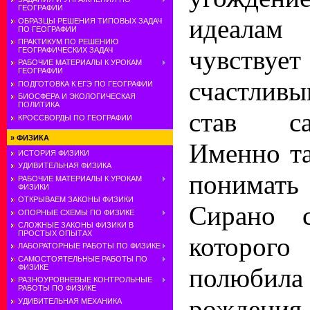
ГЕОГРАФИИ
идеалам 
ОБРАЗЦЫ РЕШЕНИЯ ТИПОВЫХ ЗАДАЧ
ПО ГЕОГРАФИИ
ПРАКТИКУМ ПО РЕШЕНИЮ
чувст
ГЕОГРАФИЧЕСКИХ ЗАДАЧ
РАБОЧИЕ МАТЕРИАЛЫ К УРОКАМ
ГЕОГРАФИИ
счастлив
ПОДГОТОВКА К ЕГЭ ПО ГЕОГРАФИИ
БИОСФЕРА И ЭКОЛОГИЧЕСКАЯ
ПОЛИТИКА
став с
КРОССВОРДЫ ПО ГЕОГРАФИИ
»
ФИЗИКА
Именно т
ИСТОРИЯ ФИЗИКИ
УДИВИТЕЛЬНАЯ ФИЗИКА
понимат
РАБОЧИЕ МАТЕРИАЛЫ К УРОКАМ
ФИЗИКИ
ОТКРЫВАЕМ ЗАКОНЫ ФИЗИКИ
Сирано с
ОПОРНЫЕ СХЕМЫ ПО ФИЗИКЕ
СЛОЖНЫЕ ЗАКОНЫ ФИЗИКИ В
ПРОСТЫХ ОПЫТАХ
которо
ЛАБОРАТОРНЫЕ РАБОТЫ ПО ФИЗИКЕ
САМОСТОЯТЕЛЬНЫЕ РАБОТЫ ПО
полюби
ФИЗИКЕ
РАЗНОУРОВНЕВЫЕ КОНТРОЛЬНЫЕ
РАБОТЫ ПО ФИЗИКЕ
рождения.
УДИВИТЕЛЬНАЯ МЕХАНИКА