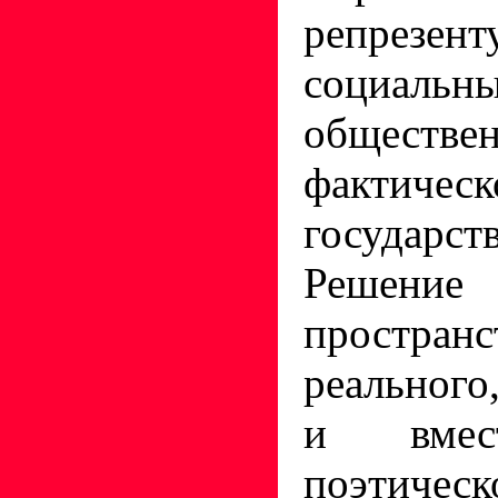
репрез
социаль
обществе
фактиче
государст
Решени
простр
реального
и вме
поэтическ