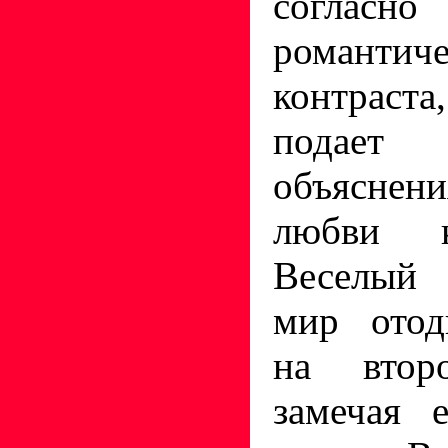
соглас
романтиче
контраст
подае
объяснен
любви к
Веселый 
мир отод
на втор
замечая 