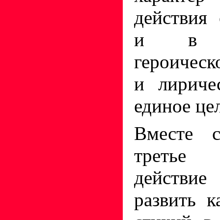
действия 
и в об
героическ
и лириче
единое це
Вместе с
третье 
действ
развить 