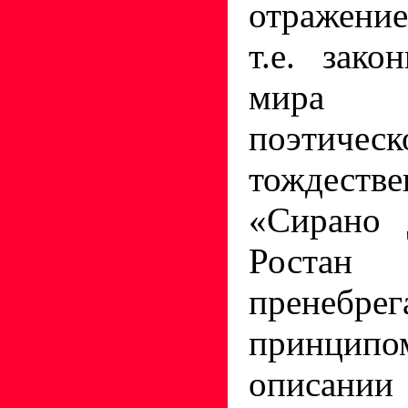
отражени
т.е. зако
мира ч
поэтическ
тождес
«Сирано 
Роста
пренеб
принцип
описании 