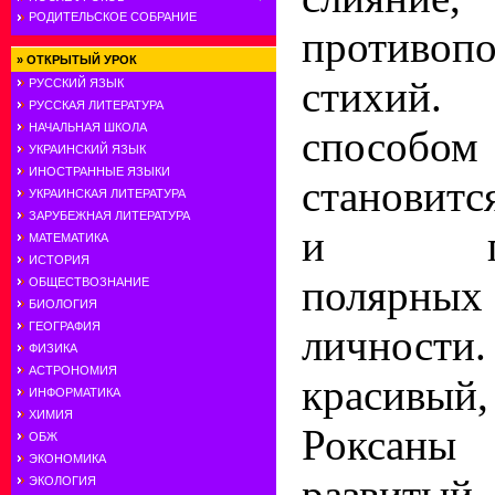
РОДИТЕЛЬСКОЕ СОБРАНИЕ
противоп
»
ОТКРЫТЫЙ УРОК
стихий
РУССКИЙ ЯЗЫК
РУССКАЯ ЛИТЕРАТУРА
НАЧАЛЬНАЯ ШКОЛА
способо
УКРАИНСКИЙ ЯЗЫК
ИНОСТРАННЫЕ ЯЗЫКИ
становит
УКРАИНСКАЯ ЛИТЕРАТУРА
ЗАРУБЕЖНАЯ ЛИТЕРАТУРА
и гипе
МАТЕМАТИКА
ИСТОРИЯ
полярн
ОБЩЕСТВОЗНАНИЕ
БИОЛОГИЯ
ГЕОГРАФИЯ
личности.
ФИЗИКА
АСТРОНОМИЯ
красивый
ИНФОРМАТИКА
ХИМИЯ
Роксан
ОБЖ
ЭКОНОМИКА
развитый
ЭКОЛОГИЯ