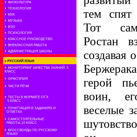
ФИЗКУЛЬТУРА
ТЕХНОЛОГИЯ
тем спят 
МХК
МУЗЫКА
Тот са
ИЗО
ПСИХОЛОГИЯ
Ростан в
КЛАССНОЕ РУКОВОДСТВО
ВНЕКЛАССНАЯ РАБОТА
создавая 
АДМИНИСТРАЦИЯ ШКОЛЫ
»
РУССКИЙ ЯЗЫК
Бержера
МОНИТОРИНГ КАЧЕСТВА ЗНАНИЙ. 5
КЛАСС
герой пь
ОРФОЭПИЯ
ЧАСТИ РЕЧИ
воин, е
ТЕСТЫ В ФОРМАТЕ ОГЭ.
5 КЛАСС
веселые з
ПУНКТУАЦИЯ В ЗАДАНИЯХ И
ОТВЕТАХ
шутовств
САМОСТОЯТЕЛЬНЫЕ
РАБОТЫ.10 КЛАСС
КРОССВОРДЫ ПО РУССКОМУ
ЯЗЫКУ