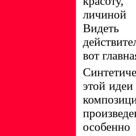
красот
личиной 
Вид
действите
вот главн
Синтетич
этой идеи
композиц
произв
особенн