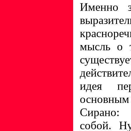
Именно з
выраз
краснор
мысль о 
существ
действит
идея пер
основны
Сирано:
собой. Н