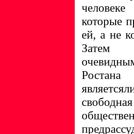
человеке
которые 
ей, а не к
Затем 
очевидны
Ростана
являетсял
своб
обществ
предрассу