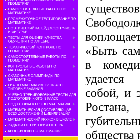
ГЕОМЕТРИИ
существо
САМОСТОЯТЕЛЬНЫЕ РАБОТЫ ПО
МАТЕМАТИКЕ
Свободо
ПРОМЕЖУТОЧНОЕ ТЕСТИРОВАНИЕ ПО
МАТЕМАТИКЕ
ПОЭТИЧЕСКИЙ КАЛЕЙДОСКОП "ЧИСЛА
воплощае
И ФИГУРЫ"
ТЕСТЫ ДЛЯ ОЦЕНКИ КАЧЕСТВА
ОБУЧЕНИЯ ПО АЛГЕБРЕ
«Быть са
ТЕМАТИЧЕСКИЙ КОНТРОЛЬ ПО
ГЕОМЕТРИИ
САМОСТОЯТЕЛЬНЫЕ РАБОТЫ ПО
в комед
ГЕОМЕТРИИ
КОНТРОЛЬНЫЕ РАБОТЫ ПО
МАТЕМАТИКЕ
удается
СКАЗОЧНЫЕ ОЛИМПИАДЫ ПО
МАТЕМАТИКЕ
ГИА ПО МАТЕМАТИКЕ В 9 КЛАССЕ.
собой, и 
ТИПОВЫЕ ЗАДАНИЯ
УЧЕБНО-ТРЕНИРОВОЧНЫЕ ТЕСТЫ ДЛЯ
ПОДГОТОВКИ К ОГЭ. 9 КЛАСС
Ростан
ПОДГОТОВКА К ЕГЭ ПО МАТЕМАТИКЕ
МАТЕМАТИЧЕСКАЯ СОСТАВЛЯЮЩАЯ
ВСЕХ ДОСТИЖЕНИЙ ЦИВИЛИЗАЦИИ
губитель
МАТЕМАТИЧЕСКИЙ КРУЖОК В ШКОЛЕ
ЗАДАЧКИ ОТ ГРИГОРИЯ ОСТЕРА
общества 
КРОССВОРДЫ ПО МАТЕМАТИКЕ