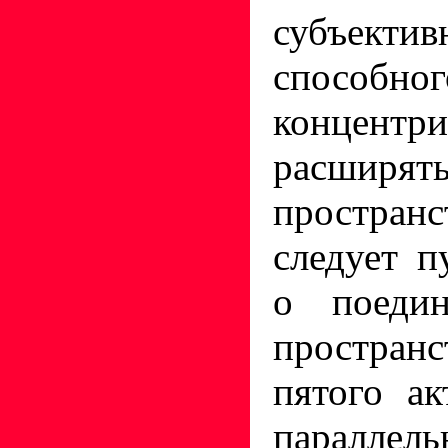
субъектив
способног
концент
расширят
простра
следует п
о поеди
простран
пятого ак
параллел