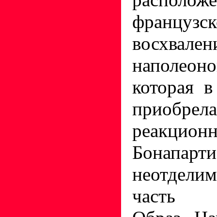
французс
восхвален
наполеоно
которая в
приобр
реакцион
Бонапарт
неотдели
часть п