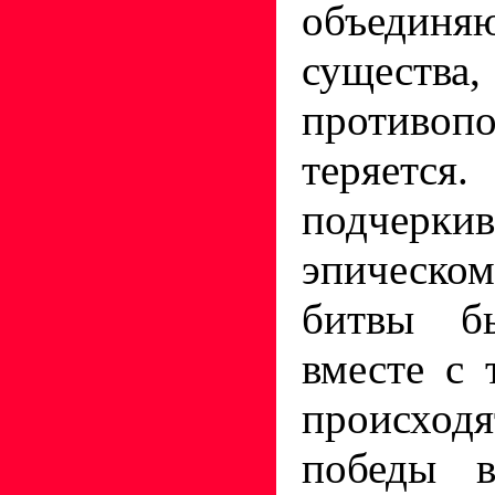
объединя
существа
противоп
теряет
подчерк
эпичес
битвы б
вместе с 
происхо
победы в