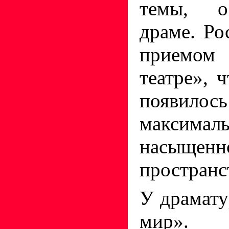
темы, о
драме. Ро
приемо
театре», 
появило
максимал
насыщенн
пространс
У драматур
мир»