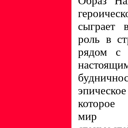
Образ На
героич
сыграет 
роль в ст
рядом с 
настоящ
буднично
эпическ
которое 
мир «