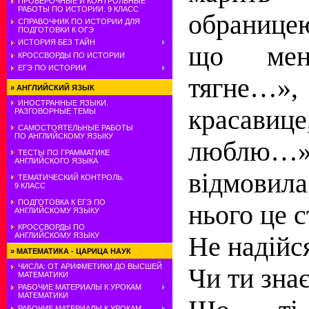
ПРОВЕРОЧНЫЕ И КОНТРОЛЬНЫЕ
РАБОТЫ ПО ИСТОРИИ. 9 КЛАСС
обранице
СПРАВОЧНИК ПО ИСТОРИИ ДЛЯ
ПОДГОТОВКИ К ОГЭ
ИСТОРИЯ БЕЗ ТАЙН
що мен
КРОССВОРДЫ ПО ИСТОРИИ
ЕГЭ ПО ИСТОРИИ
тягне…
»
АНГЛИЙСКИЙ ЯЗЫК
ИНОСТРАННЫЕ ЯЗЫКИ.
красавиц
РАЗГОВОРНЫЕ ТЕМЫ
САМОСТОЯТЕЛЬНЫЕ РАБОТЫ
ПО АНГЛИЙСКОМУ ЯЗЫКУ
люблю…
ТЕСТЫ ПО ГРАММАТИКЕ
АНГЛИЙСКОГО ЯЗЫКА
відмовил
ТЕМАТИЧЕСКИЙ КОНТРОЛЬ.
9 КЛАСС
ПОДГОТОВКА К ЕГЭ ПО
нього це 
АНГЛИЙСКОМУ ЯЗЫКУ
КРОССВОРДЫ ПО
АНГЛИЙСКОМУ ЯЗЫКУ
Не надійся
»
МАТЕМАТИКА - ЦАРИЦА НАУК
ЧИСЛА: ОТ АРИФМЕТИКИ ДО ВЫСШЕЙ
Чи ти зна
МАТЕМАТИКИ
РАБОЧИЕ МАТЕРИАЛЫ К УРОКАМ
МАТЕМАТИКИ
РАБОЧИЕ МАТЕРИАЛЫ К УРОКАМ