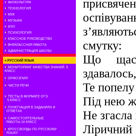
присвяче
ФИЗКУЛЬТУРА
ТЕХНОЛОГИЯ
оспівуван
МХК
МУЗЫКА
ИЗО
з’являють
ПСИХОЛОГИЯ
КЛАССНОЕ РУКОВОДСТВО
смутку:
ВНЕКЛАССНАЯ РАБОТА
АДМИНИСТРАЦИЯ ШКОЛЫ
Що щаст
»
РУССКИЙ ЯЗЫК
МОНИТОРИНГ КАЧЕСТВА ЗНАНИЙ. 5
здавалось
КЛАСС
ОРФОЭПИЯ
Те попелу
ЧАСТИ РЕЧИ
ТЕСТЫ В ФОРМАТЕ ОГЭ.
Під нею ж
5 КЛАСС
ПУНКТУАЦИЯ В ЗАДАНИЯХ И
Не згасла
ОТВЕТАХ
САМОСТОЯТЕЛЬНЫЕ
РАБОТЫ.10 КЛАСС
Лірични
КРОССВОРДЫ ПО РУССКОМУ
ЯЗЫКУ