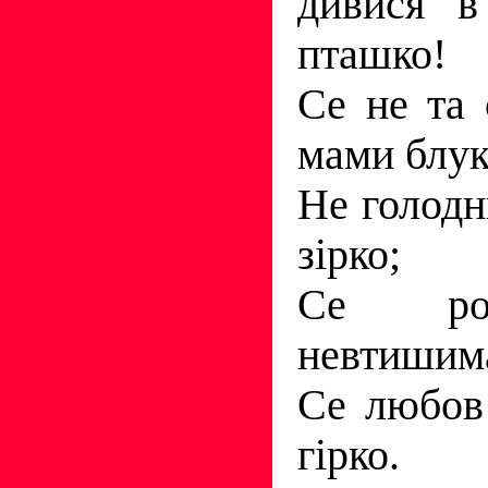
дивися в
пташко!
Се не та 
мами блук
Не голодн
зірко;
Се роз
невтишима
Се любов
гірко.