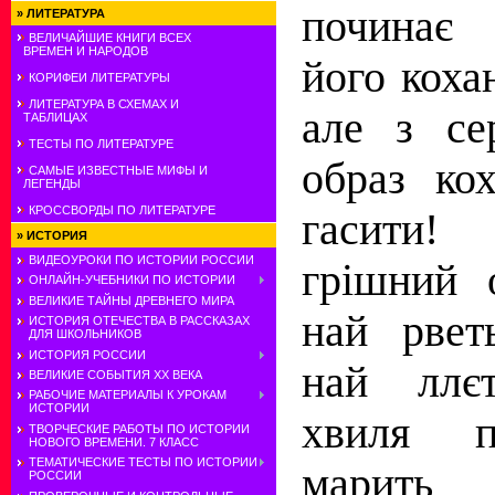
починає 
»
ЛИТЕРАТУРА
ВЕЛИЧАЙШИЕ КНИГИ ВСЕХ
ВРЕМЕН И НАРОДОВ
його коха
КОРИФЕИ ЛИТЕРАТУРЫ
ЛИТЕРАТУРА В СХЕМАХ И
але з се
ТАБЛИЦАХ
ТЕСТЫ ПО ЛИТЕРАТУРЕ
образ ко
САМЫЕ ИЗВЕСТНЫЕ МИФЫ И
ЛЕГЕНДЫ
КРОССВОРДЫ ПО ЛИТЕРАТУРЕ
гасити
»
ИСТОРИЯ
ВИДЕОУРОКИ ПО ИСТОРИИ РОССИИ
грішний 
ОНЛАЙН-УЧЕБНИКИ ПО ИСТОРИИ
ВЕЛИКИЕ ТАЙНЫ ДРЕВНЕГО МИРА
най рвет
ИСТОРИЯ ОТЕЧЕСТВА В РАССКАЗАХ
ДЛЯ ШКОЛЬНИКОВ
ИСТОРИЯ РОССИИ
най ллєт
ВЕЛИКИЕ СОБЫТИЯ ХХ ВЕКА
РАБОЧИЕ МАТЕРИАЛЫ К УРОКАМ
ИСТОРИИ
хвиля п
ТВОРЧЕСКИЕ РАБОТЫ ПО ИСТОРИИ
НОВОГО ВРЕМЕНИ. 7 КЛАСС
ТЕМАТИЧЕСКИЕ ТЕСТЫ ПО ИСТОРИИ
мари
РОССИИ