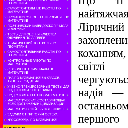
Що ті
ГЕОМЕТРИИ
САМОСТОЯТЕЛЬНЫЕ РАБОТЫ ПО
найтяжча
МАТЕМАТИКЕ
ПРОМЕЖУТОЧНОЕ ТЕСТИРОВАНИЕ ПО
МАТЕМАТИКЕ
Лірич
ПОЭТИЧЕСКИЙ КАЛЕЙДОСКОП "ЧИСЛА
И ФИГУРЫ"
ТЕСТЫ ДЛЯ ОЦЕНКИ КАЧЕСТВА
захопле
ОБУЧЕНИЯ ПО АЛГЕБРЕ
ТЕМАТИЧЕСКИЙ КОНТРОЛЬ ПО
ГЕОМЕТРИИ
коханням
САМОСТОЯТЕЛЬНЫЕ РАБОТЫ ПО
ГЕОМЕТРИИ
КОНТРОЛЬНЫЕ РАБОТЫ ПО
світл
МАТЕМАТИКЕ
СКАЗОЧНЫЕ ОЛИМПИАДЫ ПО
МАТЕМАТИКЕ
чергують
ГИА ПО МАТЕМАТИКЕ В 9 КЛАССЕ.
ТИПОВЫЕ ЗАДАНИЯ
УЧЕБНО-ТРЕНИРОВОЧНЫЕ ТЕСТЫ ДЛЯ
надія — 
ПОДГОТОВКИ К ОГЭ. 9 КЛАСС
ПОДГОТОВКА К ЕГЭ ПО МАТЕМАТИКЕ
МАТЕМАТИЧЕСКАЯ СОСТАВЛЯЮЩАЯ
останн
ВСЕХ ДОСТИЖЕНИЙ ЦИВИЛИЗАЦИИ
МАТЕМАТИЧЕСКИЙ КРУЖОК В ШКОЛЕ
першого
ЗАДАЧКИ ОТ ГРИГОРИЯ ОСТЕРА
КРОССВОРДЫ ПО МАТЕМАТИКЕ