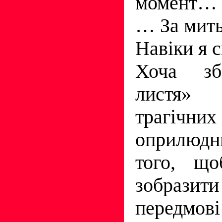
момент…
… За мить
Навіки я 
Хоча збі
листя»
трагічних
опри­люд
того, що
зобразити
перед­мо