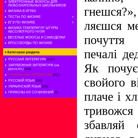
ЭЛЕКТРОННЫЕ ФОКУСЫ ДЛЯ
ЛЮБОЗНАТЕЛЬНЫХ ШКОЛЬНИКОВ
гнешся?
ФИЗИКА В ИГРАХ
ТЕСТЫ ПО ФИЗИКЕ
ляєшся ме
ЕГЭ ПО ФИЗИКЕ
ФИЗИКА ТЕМПЕРАТУР. ШТУРМ
АБСОЛЮТНОГО НУЛЯ
почуття
ВЕСЕЛЫЕ ФОКУСЫ И САМОДЕЛКИ
КРОССВОРДЫ ПО ФИЗИКЕ
печалі де
»
Категории раздела
РУССКАЯ ЛИТЕРАТУРА
[1037]
Як почує
ЗАРУБЕЖНАЯ ЛИТЕРАТУРА (на
русск.яз.)
[164]
УКРАИНСКАЯ ЛИТЕРАТУРА
[651]
свойого 
РУССКИЙ ЯЗЫК
[280]
УКРАИНСКИЙ ЯЗЫК
[263]
плаче і х
ПРИКОЛЫ ИЗ СОЧИНЕНИЙ
[8]
тривожс
збавляй 