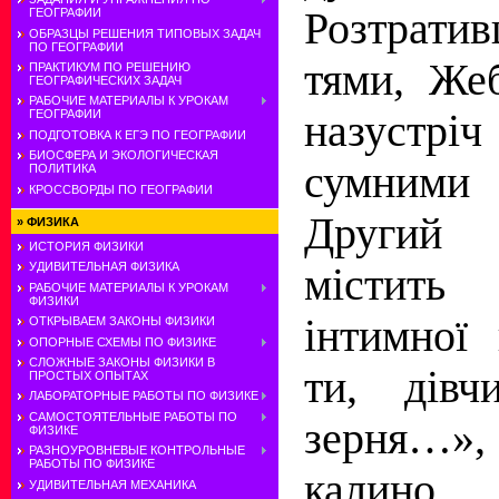
Розтрати
ГЕОГРАФИИ
ОБРАЗЦЫ РЕШЕНИЯ ТИПОВЫХ ЗАДАЧ
ПО ГЕОГРАФИИ
тями, Же
ПРАКТИКУМ ПО РЕШЕНИЮ
ГЕОГРАФИЧЕСКИХ ЗАДАЧ
РАБОЧИЕ МАТЕРИАЛЫ К УРОКАМ
назустріч
ГЕОГРАФИИ
ПОДГОТОВКА К ЕГЭ ПО ГЕОГРАФИИ
БИОСФЕРА И ЭКОЛОГИЧЕСКАЯ
сумним
ПОЛИТИКА
КРОССВОРДЫ ПО ГЕОГРАФИИ
Другий
»
ФИЗИКА
ИСТОРИЯ ФИЗИКИ
УДИВИТЕЛЬНАЯ ФИЗИКА
містит
РАБОЧИЕ МАТЕРИАЛЫ К УРОКАМ
ФИЗИКИ
інтимної
ОТКРЫВАЕМ ЗАКОНЫ ФИЗИКИ
ОПОРНЫЕ СХЕМЫ ПО ФИЗИКЕ
СЛОЖНЫЕ ЗАКОНЫ ФИЗИКИ В
ти, дівч
ПРОСТЫХ ОПЫТАХ
ЛАБОРАТОРНЫЕ РАБОТЫ ПО ФИЗИКЕ
САМОСТОЯТЕЛЬНЫЕ РАБОТЫ ПО
зерня…
ФИЗИКЕ
РАЗНОУРОВНЕВЫЕ КОНТРОЛЬНЫЕ
РАБОТЫ ПО ФИЗИКЕ
калино,
УДИВИТЕЛЬНАЯ МЕХАНИКА