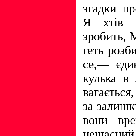
згадки пр
Я хтів 
зробить,
геть роз
се,— єди
кулька в
вагається,
за залишк
вони вре
нещасни