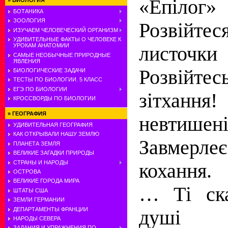
«Епілог»
»
БИОЛОГИЯ
БОТАНИКА
ЗООЛОГИЯ
Розвійте
ИЗУЧАЕМ ЧЕЛОВЕЧЕСКИЙ ОРГАНИЗМ
УДИВИТЕЛЬНЫЕ ФАКТЫ О ЧЕЛОВЕКЕ К
УРОКАМ АНАТОМИИ
листоч
САМЫЕ НЕОБЫЧНЫЕ ПРИРОДНЫЕ
ЯВЛЕНИЯ
Розвійт
БИОЛОГИЧЕСКИЕ ЗАДАЧИ
ТЕСТЫ ПО БИОЛОГИИ. 5 КЛАСС
ЕГЭ ПО БИОЛОГИИ
зітхання!
КРОССВОРДЫ ПО БИОЛОГИИ
»
ГЕОГРАФИЯ
невтиш
УДИВИТЕЛЬНАЯ ГЕОГРАФИЯ
КАК ОТКРЫВАЛИ НАШУ ЗЕМЛЮ
Завмер
ПЛАНЕТА ЗЕМЛЯ
ВЕЛИКИЕ ЗАГАДКИ ПРИРОДЫ
СТРАНЫ И НАРОДЫ
кохання.
ОСТРОВА
ВЕЛИКИЕ ГОРОДА МИРА
… Ті ска
ШТАТЫ США
ЗЕМЛИ ГЕРМАНИИ
ДЕПАРТАМЕНТЫ ФРАНЦИИ
душі
НАРОДЫ СЕВЕРА
ЗАДАНИЯ И УПРАЖНЕНИЯ ПО