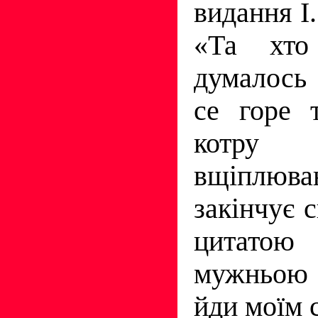
видання І
«Та хто
думалось
се горе т
котру
вщіплюва
закінчує 
цитатою
мужньою 
йди моїм 