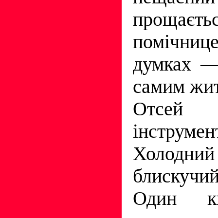
прощаєт
помічни­ц
думках —
самим жи
Отсей 
інструмен
Холо
блискучи
Один к