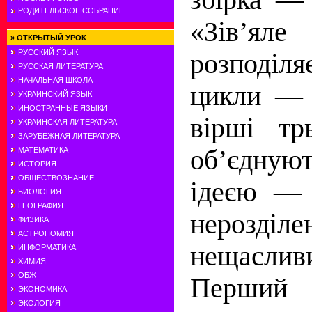
РОДИТЕЛЬСКОЕ СОБРАНИЕ
«Зів’яле
»
ОТКРЫТЫЙ УРОК
РУССКИЙ ЯЗЫК
розподіл
РУССКАЯ ЛИТЕРАТУРА
НАЧАЛЬНАЯ ШКОЛА
цикли — 
УКРАИНСКИЙ ЯЗЫК
ИНОСТРАННЫЕ ЯЗЫКИ
вірші тр
УКРАИНСКАЯ ЛИТЕРАТУРА
ЗАРУБЕЖНАЯ ЛИТЕРАТУРА
об’єдну
МАТЕМАТИКА
ИСТОРИЯ
ОБЩЕСТВОЗНАНИЕ
ідеєю — 
БИОЛОГИЯ
ГЕОГРАФИЯ
нерозділе
ФИЗИКА
АСТРОНОМИЯ
нещаслив
ИНФОРМАТИКА
ХИМИЯ
ОБЖ
Перший
ЭКОНОМИКА
ЭКОЛОГИЯ