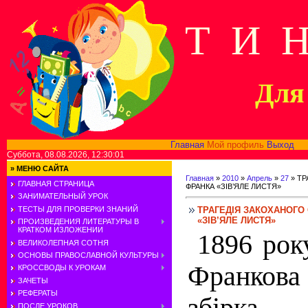
Т И 
Для 
Главная
Мой профиль
Выход
В
Суббота, 08.08.2026, 12:30:01
»
МЕНЮ САЙТА
Главная
»
2010
»
Апрель
»
27
» ТР
ГЛАВНАЯ СТРАНИЦА
ФРАНКА «ЗІВ’ЯЛЕ ЛИСТЯ»
ЗАНИМАТЕЛЬНЫЙ УРОК
ТРАГЕДІЯ ЗАКОХАНОГО С
ТЕСТЫ ДЛЯ ПРОВЕРКИ ЗНАНИЙ
«ЗІВ’ЯЛЕ ЛИСТЯ»
ПРОИЗВЕДЕНИЯ ЛИТЕРАТУРЫ В
КРАТКОМ ИЗЛОЖЕНИИ
1896 рок
ВЕЛИКОЛЕПНАЯ СОТНЯ
ОСНОВЫ ПРАВОСЛАВНОЙ КУЛЬТУРЫ
Франко
КРОССВОДЫ К УРОКАМ
ЗАЧЕТЫ
РЕФЕРАТЫ
збірка —
ПОСЛЕ УРОКОВ