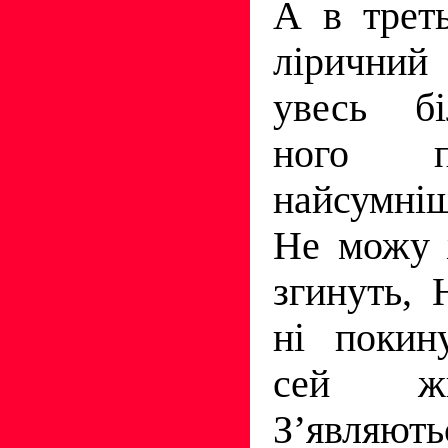
А в трет
ліричний
увесь бі
ного п
найсумні
Не можу 
згинуть,
ні покин
сей жи
З’явля