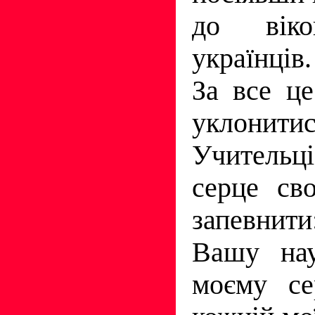
до вiко
українцiв.
За все це
уклони
Учительц
серце св
запевнит
Вашу нау
моєму се