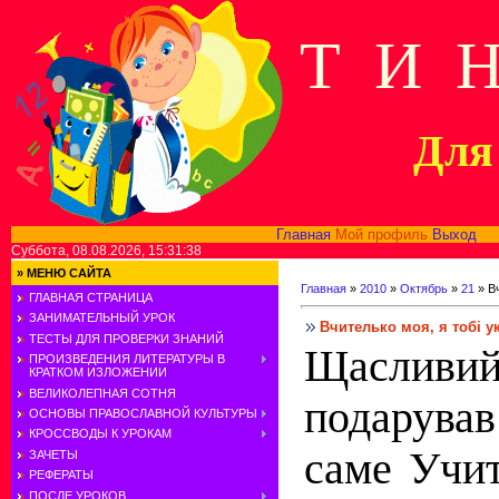
Т И 
Для 
Главная
Мой профиль
Выход
В
Суббота, 08.08.2026, 15:31:38
»
МЕНЮ САЙТА
Главная
»
2010
»
Октябрь
»
21
» Вч
ГЛАВНАЯ СТРАНИЦА
ЗАНИМАТЕЛЬНЫЙ УРОК
Вчителько моя, я тобi 
ТЕСТЫ ДЛЯ ПРОВЕРКИ ЗНАНИЙ
Щасливий
ПРОИЗВЕДЕНИЯ ЛИТЕРАТУРЫ В
КРАТКОМ ИЗЛОЖЕНИИ
ВЕЛИКОЛЕПНАЯ СОТНЯ
подарував
ОСНОВЫ ПРАВОСЛАВНОЙ КУЛЬТУРЫ
КРОССВОДЫ К УРОКАМ
саме Учит
ЗАЧЕТЫ
РЕФЕРАТЫ
ПОСЛЕ УРОКОВ