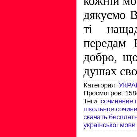
кожнiй мо
дякуємо Ва
тi наща
передам 
добро, щ
душах сво
Категория
:
УКРА
Просмотров
:
158
Теги
:
сочинение 
школьное сочин
скачать бесплат
української мови