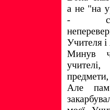
а не "на у
- се
неперев
Учителя i
Минув ч
учителi
предмети,
Але пам'
закарбувал