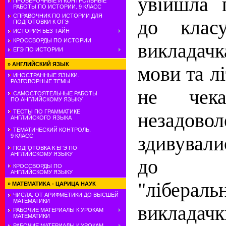
увiйшла 
ПРОВЕРОЧНЫЕ И КОНТРОЛЬНЫЕ
РАБОТЫ ПО ИСТОРИИ. 9 КЛАСС
СПРАВОЧНИК ПО ИСТОРИИ ДЛЯ
до клас
ПОДГОТОВКИ К ОГЭ
ИСТОРИЯ БЕЗ ТАЙН
КРОССВОРДЫ ПО ИСТОРИИ
викладач
ЕГЭ ПО ИСТОРИИ
»
АНГЛИЙСКИЙ ЯЗЫК
мови та лi
ИНОСТРАННЫЕ ЯЗЫКИ.
РАЗГОВОРНЫЕ ТЕМЫ
не чек
САМОСТОЯТЕЛЬНЫЕ РАБОТЫ
ПО АНГЛИЙСКОМУ ЯЗЫКУ
ТЕСТЫ ПО ГРАММАТИКЕ
незадовол
АНГЛИЙСКОГО ЯЗЫКА
ТЕМАТИЧЕСКИЙ КОНТРОЛЬ.
здивувал
9 КЛАСС
ПОДГОТОВКА К ЕГЭ ПО
АНГЛИЙСКОМУ ЯЗЫКУ
до по
КРОССВОРДЫ ПО
АНГЛИЙСКОМУ ЯЗЫКУ
"лiбераль
»
МАТЕМАТИКА - ЦАРИЦА НАУК
ЧИСЛА: ОТ АРИФМЕТИКИ ДО ВЫСШЕЙ
МАТЕМАТИКИ
викладачк
РАБОЧИЕ МАТЕРИАЛЫ К УРОКАМ
МАТЕМАТИКИ
РАБОЧИЕ МАТЕРИАЛЫ К УРОКАМ