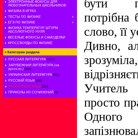
бути п
ЭЛЕКТРОННЫЕ ФОКУСЫ ДЛЯ
ЛЮБОЗНАТЕЛЬНЫХ ШКОЛЬНИКОВ
ФИЗИКА В ИГРАХ
потрiбна б
ТЕСТЫ ПО ФИЗИКЕ
ЕГЭ ПО ФИЗИКЕ
слово, її 
ФИЗИКА ТЕМПЕРАТУР. ШТУРМ
АБСОЛЮТНОГО НУЛЯ
ВЕСЕЛЫЕ ФОКУСЫ И САМОДЕЛКИ
Дивно, а
КРОССВОРДЫ ПО ФИЗИКЕ
»
Категории раздела
зрозу
РУССКАЯ ЛИТЕРАТУРА
[1037]
ЗАРУБЕЖНАЯ ЛИТЕРАТУРА (на
русск.яз.)
вiдрiзняє
[164]
УКРАИНСКАЯ ЛИТЕРАТУРА
[651]
РУССКИЙ ЯЗЫК
[280]
Учитель 
УКРАИНСКИЙ ЯЗЫК
[263]
ПРИКОЛЫ ИЗ СОЧИНЕНИЙ
[8]
просто пр
Одног
запiзнювал