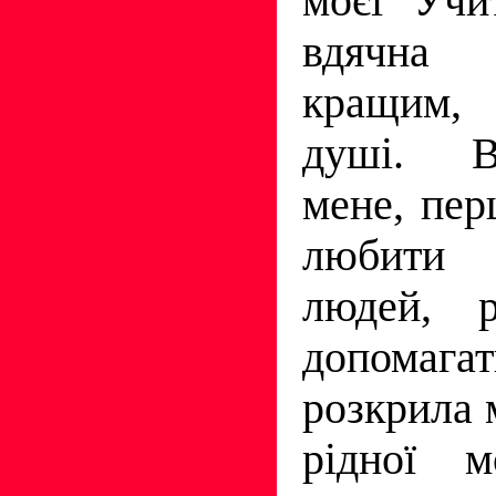
моєї Учи
вдячна
кращим,
душi. В
мене, пер
любити
людей, р
допома
розкрила 
рiдної м