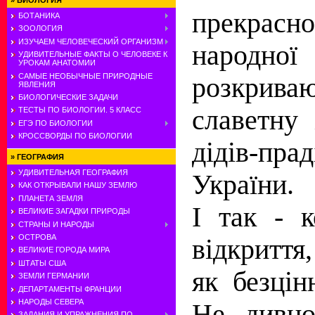
»
БИОЛОГИЯ
прекрас
БОТАНИКА
ЗООЛОГИЯ
ИЗУЧАЕМ ЧЕЛОВЕЧЕСКИЙ ОРГАНИЗМ
народно
УДИВИТЕЛЬНЫЕ ФАКТЫ О ЧЕЛОВЕКЕ К
УРОКАМ АНАТОМИИ
САМЫЕ НЕОБЫЧНЫЕ ПРИРОДНЫЕ
розкрива
ЯВЛЕНИЯ
БИОЛОГИЧЕСКИЕ ЗАДАЧИ
славетну
ТЕСТЫ ПО БИОЛОГИИ. 5 КЛАСС
ЕГЭ ПО БИОЛОГИИ
КРОССВОРДЫ ПО БИОЛОГИИ
дiдiв-пр
»
ГЕОГРАФИЯ
УДИВИТЕЛЬНАЯ ГЕОГРАФИЯ
України.
КАК ОТКРЫВАЛИ НАШУ ЗЕМЛЮ
ПЛАНЕТА ЗЕМЛЯ
I так - 
ВЕЛИКИЕ ЗАГАДКИ ПРИРОДЫ
СТРАНЫ И НАРОДЫ
ОСТРОВА
вiдкриття,
ВЕЛИКИЕ ГОРОДА МИРА
ШТАТЫ США
як безцiн
ЗЕМЛИ ГЕРМАНИИ
ДЕПАРТАМЕНТЫ ФРАНЦИИ
НАРОДЫ СЕВЕРА
Не дивно
ЗАДАНИЯ И УПРАЖНЕНИЯ ПО