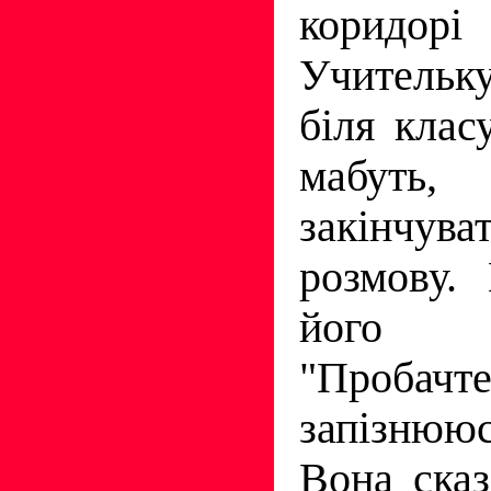
коридорi
Учительк
бiля класу
мабуть
закiнч
розмову.
його 
"Проба
запiзнюю
Вона сказ