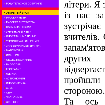
лiтери. Я
РОДИТЕЛЬСКОЕ СОБРАНИЕ
iз нас з
»
ОТКРЫТЫЙ УРОК
РУССКИЙ ЯЗЫК
зустрi
РУССКАЯ ЛИТЕРАТУРА
НАЧАЛЬНАЯ ШКОЛА
УКРАИНСКИЙ ЯЗЫК
вчителiв.
ИНОСТРАННЫЕ ЯЗЫКИ
УКРАИНСКАЯ ЛИТЕРАТУРА
запам'ят
ЗАРУБЕЖНАЯ ЛИТЕРАТУРА
МАТЕМАТИКА
други
ИСТОРИЯ
ОБЩЕСТВОЗНАНИЕ
БИОЛОГИЯ
вiдверта
ГЕОГРАФИЯ
ФИЗИКА
пройш
АСТРОНОМИЯ
ИНФОРМАТИКА
стороною.
ХИМИЯ
ОБЖ
ЭКОНОМИКА
Та ось 
ЭКОЛОГИЯ