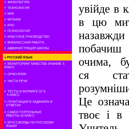
ФИЗКУЛЬТУРА
увiйде в к
ТЕХНОЛОГИЯ
МХК
в цю мит
МУЗЫКА
ИЗО
назавжди
ПСИХОЛОГИЯ
КЛАССНОЕ РУКОВОДСТВО
ВНЕКЛАССНАЯ РАБОТА
побачиш
АДМИНИСТРАЦИЯ ШКОЛЫ
очима, б
»
РУССКИЙ ЯЗЫК
МОНИТОРИНГ КАЧЕСТВА ЗНАНИЙ. 5
КЛАСС
ся ста
ОРФОЭПИЯ
ЧАСТИ РЕЧИ
розумнiши
ТЕСТЫ В ФОРМАТЕ ОГЭ.
5 КЛАСС
Це означ
ПУНКТУАЦИЯ В ЗАДАНИЯХ И
ОТВЕТАХ
твоє i в
САМОСТОЯТЕЛЬНЫЕ
РАБОТЫ.10 КЛАСС
КРОССВОРДЫ ПО РУССКОМУ
Учит
ЯЗЫКУ