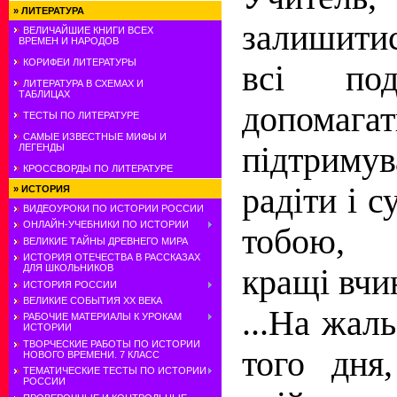
»
ЛИТЕРАТУРА
залишити
ВЕЛИЧАЙШИЕ КНИГИ ВСЕХ
ВРЕМЕН И НАРОДОВ
КОРИФЕИ ЛИТЕРАТУРЫ
всi под
ЛИТЕРАТУРА В СХЕМАХ И
ТАБЛИЦАХ
допомагат
ТЕСТЫ ПО ЛИТЕРАТУРЕ
САМЫЕ ИЗВЕСТНЫЕ МИФЫ И
пiдтрим
ЛЕГЕНДЫ
КРОССВОРДЫ ПО ЛИТЕРАТУРЕ
радiти i с
»
ИСТОРИЯ
ВИДЕОУРОКИ ПО ИСТОРИИ РОССИИ
ОНЛАЙН-УЧЕБНИКИ ПО ИСТОРИИ
тобою, 
ВЕЛИКИЕ ТАЙНЫ ДРЕВНЕГО МИРА
ИСТОРИЯ ОТЕЧЕСТВА В РАССКАЗАХ
ДЛЯ ШКОЛЬНИКОВ
кращi вчи
ИСТОРИЯ РОССИИ
ВЕЛИКИЕ СОБЫТИЯ ХХ ВЕКА
...На жаль
РАБОЧИЕ МАТЕРИАЛЫ К УРОКАМ
ИСТОРИИ
ТВОРЧЕСКИЕ РАБОТЫ ПО ИСТОРИИ
того дня
НОВОГО ВРЕМЕНИ. 7 КЛАСС
ТЕМАТИЧЕСКИЕ ТЕСТЫ ПО ИСТОРИИ
РОССИИ