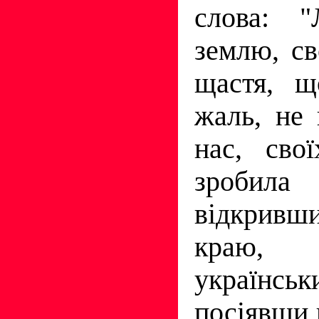
слова: "
землю, св
щастя, щ
жаль, не
нас, сво
зробила
вiдкривши
краю,
українс
посiявши 