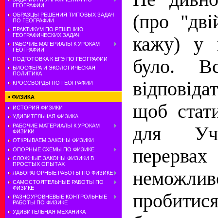
ГЕОГРАФИИ
(про "дв
ОБРАЗЦЫ РЕШЕНИЯ ТИПОВЫХ ЗАДАЧ
ПО ГЕОГРАФИИ
ПРАКТИКУМ ПО РЕШЕНИЮ
ГЕОГРАФИЧЕСКИХ ЗАДАЧ
кажу) у 
РАБОЧИЕ МАТЕРИАЛЫ К УРОКАМ
ГЕОГРАФИИ
було. Вс
ПОДГОТОВКА К ЕГЭ ПО ГЕОГРАФИИ
БИОСФЕРА И ЭКОЛОГИЧЕСКАЯ
ПОЛИТИКА
вiдповiда
КРОССВОРДЫ ПО ГЕОГРАФИИ
»
ФИЗИКА
щоб стат
ИСТОРИЯ ФИЗИКИ
УДИВИТЕЛЬНАЯ ФИЗИКА
РАБОЧИЕ МАТЕРИАЛЫ К УРОКАМ
для Уч
ФИЗИКИ
ОТКРЫВАЕМ ЗАКОНЫ ФИЗИКИ
перерв
ОПОРНЫЕ СХЕМЫ ПО ФИЗИКЕ
СЛОЖНЫЕ ЗАКОНЫ ФИЗИКИ В
ПРОСТЫХ ОПЫТАХ
немож
ЛАБОРАТОРНЫЕ РАБОТЫ ПО ФИЗИКЕ
САМОСТОЯТЕЛЬНЫЕ РАБОТЫ ПО
ФИЗИКЕ
пробитис
РАЗНОУРОВНЕВЫЕ КОНТРОЛЬНЫЕ
РАБОТЫ ПО ФИЗИКЕ
УДИВИТЕЛЬНАЯ МЕХАНИКА