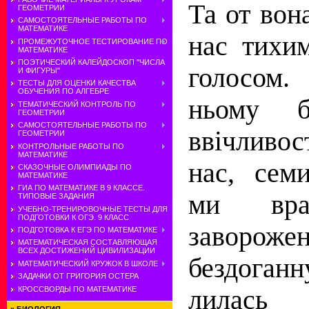
Та от вон
ГЕОМЕТРИИ
САМОСТОЯТЕЛЬНЫЕ РАБОТЫ ПО
МАТЕМАТИКЕ
нас тихи
ПРОМЕЖУТОЧНОЕ ТЕСТИРОВАНИЕ ПО
МАТЕМАТИКЕ
ПОЭТИЧЕСКИЙ КАЛЕЙДОСКОП "ЧИСЛА
голосом.
И ФИГУРЫ"
ТЕСТЫ ДЛЯ ОЦЕНКИ КАЧЕСТВА
ОБУЧЕНИЯ ПО АЛГЕБРЕ
ньому бу
ТЕМАТИЧЕСКИЙ КОНТРОЛЬ ПО
ГЕОМЕТРИИ
САМОСТОЯТЕЛЬНЫЕ РАБОТЫ ПО
ввiчливо
ГЕОМЕТРИИ
КОНТРОЛЬНЫЕ РАБОТЫ ПО
МАТЕМАТИКЕ
нас, сем
СКАЗОЧНЫЕ ОЛИМПИАДЫ ПО
МАТЕМАТИКЕ
ГИА ПО МАТЕМАТИКЕ В 9 КЛАССЕ.
ми вра
ТИПОВЫЕ ЗАДАНИЯ
УЧЕБНО-ТРЕНИРОВОЧНЫЕ ТЕСТЫ ДЛЯ
ПОДГОТОВКИ К ОГЭ. 9 КЛАСС
завороже
ПОДГОТОВКА К ЕГЭ ПО МАТЕМАТИКЕ
МАТЕМАТИЧЕСКАЯ СОСТАВЛЯЮЩАЯ
ВСЕХ ДОСТИЖЕНИЙ ЦИВИЛИЗАЦИИ
бездоганн
МАТЕМАТИЧЕСКИЙ КРУЖОК В ШКОЛЕ
ЗАДАЧКИ ОТ ГРИГОРИЯ ОСТЕРА
КРОССВОРДЫ ПО МАТЕМАТИКЕ
лилась