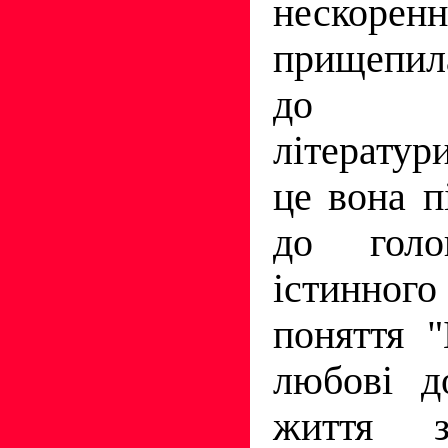
нескоре
прищепил
до ук
лiтератур
це вона п
до гол
iстинно
поняття "
любовi д
життя з