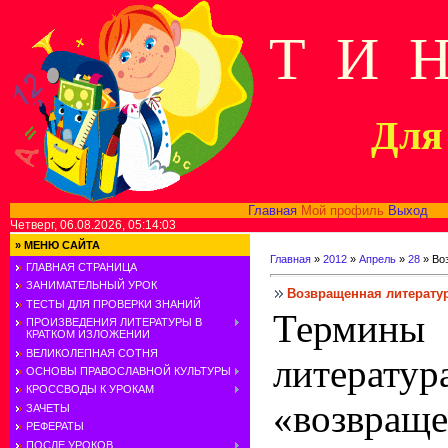
Т И 
Для 
Главная
Мой профиль
Выход
В
Четверг, 06.08.2026, 05:14:03
»
МЕНЮ САЙТА
Главная
»
2012
»
Апрель
»
28
» Во
ГЛАВНАЯ СТРАНИЦА
ЗАНИМАТЕЛЬНЫЙ УРОК
Возвращенная литерату
ТЕСТЫ ДЛЯ ПРОВЕРКИ ЗНАНИЙ
Термины 
ПРОИЗВЕДЕНИЯ ЛИТЕРАТУРЫ В
КРАТКОМ ИЗЛОЖЕНИИ
ВЕЛИКОЛЕПНАЯ СОТНЯ
литератур
ОСНОВЫ ПРАВОСЛАВНОЙ КУЛЬТУРЫ
КРОССВОДЫ К УРОКАМ
«возвращ
ЗАЧЕТЫ
РЕФЕРАТЫ
ПОСЛЕ УРОКОВ