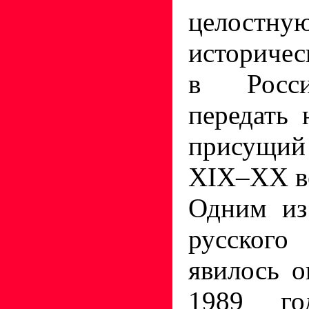
целост
историчес
в Росси
передать 
присущий
XIX–XX в
Одним из
русско
явилось о
1989 го