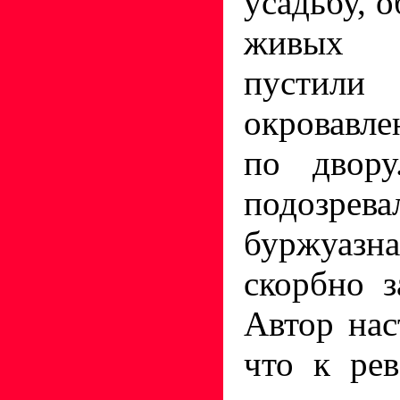
усадьбу, о
живых 
пуст
окровавле
по двору
подозрев
буржуазн
скорбно з
Автор нас
что к ре