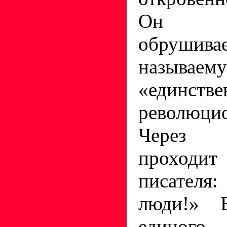
Он я
обрушив
называем
«единств
революци
Через 
проходи
писател
люди!» Б
единого 