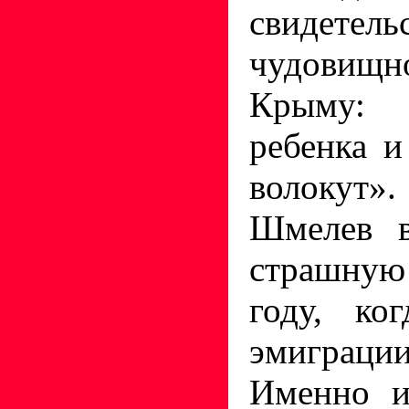
свидет
чудовищн
Крыму: 
ребенка и
волокут».
Шмелев в
страшную
году, ко
эмиграц
Именно и