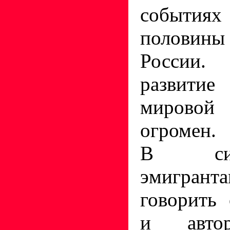
событи
половин
России.
развити
мировой
огромен.
В си
эмигра
говорить
и авто