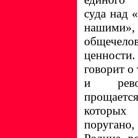
суда над 
нашими
общечелов
ценности
говорит о 
и рево
прощается
которых
поруга