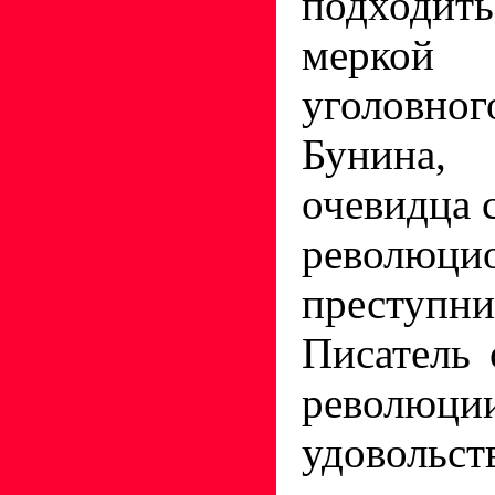
подходи
мерко
уголовног
Бунина,
очевидца 
револю
преступн
Писатель 
революц
удовольст