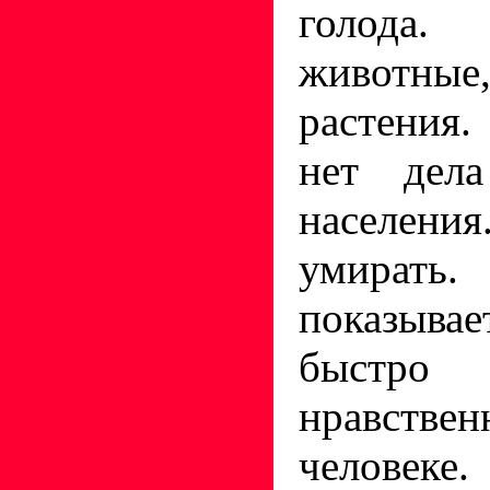
голода. 
животн
растения
нет дел
населени
умират
показыва
быстро
нравстве
человеке.