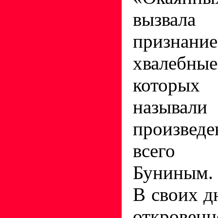
вызвал
признани
хвалебны
которы
назы
произвед
всего 
Буниным.
В своих д
откровенн