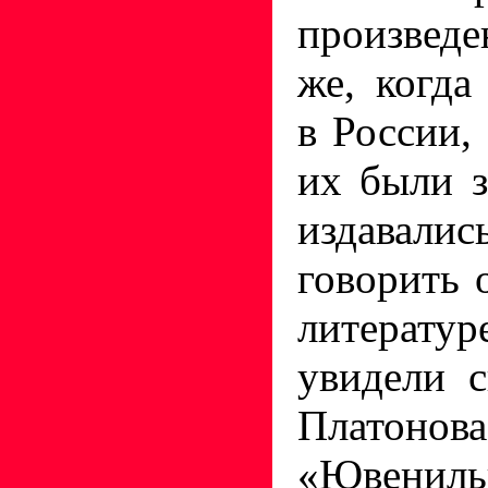
произвед
же, когда
в России,
их были 
издава
говорить 
литератур
увидели 
Платонов
«Ювенил