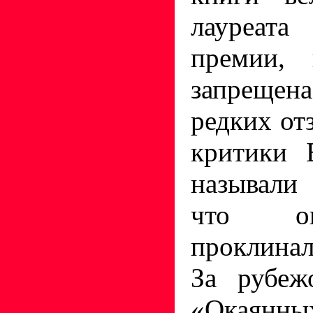
лауреата
премии,
запрещен
редких от
критики 
называли
что он
проклина
За рубеж
«Окаян