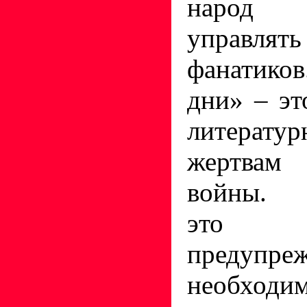
народ 
управлять
фанатико
дни» – эт
литерату
жертвам
войны. 
это 
предуп
необходи