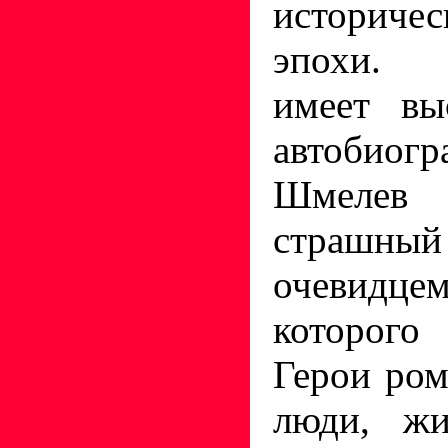
историче
эпохи. 
имеет вы
автобиогр
Шмелев
страшный 
очевидц
которого
Герои ром
люди, жи