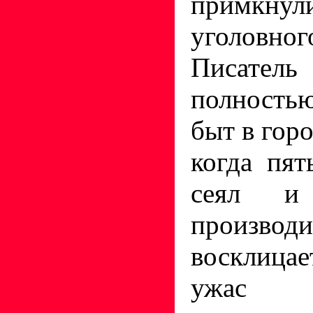
примкн
уголовног
Писатель
полность
быт в горо
когда пят
сеял и
произв
восклица
ужас б