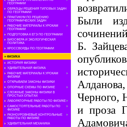
ГЕОГРАФИИ
возвратил
ОБРАЗЦЫ РЕШЕНИЯ ТИПОВЫХ ЗАДАЧ
ПО ГЕОГРАФИИ
Были изд
ПРАКТИКУМ ПО РЕШЕНИЮ
ГЕОГРАФИЧЕСКИХ ЗАДАЧ
РАБОЧИЕ МАТЕРИАЛЫ К УРОКАМ
сочинени
ГЕОГРАФИИ
ПОДГОТОВКА К ЕГЭ ПО ГЕОГРАФИИ
БИОСФЕРА И ЭКОЛОГИЧЕСКАЯ
Б. Зайцев
ПОЛИТИКА
КРОССВОРДЫ ПО ГЕОГРАФИИ
опублико
»
ФИЗИКА
ИСТОРИЯ ФИЗИКИ
историче
УДИВИТЕЛЬНАЯ ФИЗИКА
РАБОЧИЕ МАТЕРИАЛЫ К УРОКАМ
ФИЗИКИ
Алданова
ОТКРЫВАЕМ ЗАКОНЫ ФИЗИКИ
ОПОРНЫЕ СХЕМЫ ПО ФИЗИКЕ
СЛОЖНЫЕ ЗАКОНЫ ФИЗИКИ В
Черного, 
ПРОСТЫХ ОПЫТАХ
ЛАБОРАТОРНЫЕ РАБОТЫ ПО ФИЗИКЕ
и проза Г
САМОСТОЯТЕЛЬНЫЕ РАБОТЫ ПО
ФИЗИКЕ
РАЗНОУРОВНЕВЫЕ КОНТРОЛЬНЫЕ
РАБОТЫ ПО ФИЗИКЕ
Адамович
УДИВИТЕЛЬНАЯ МЕХАНИКА