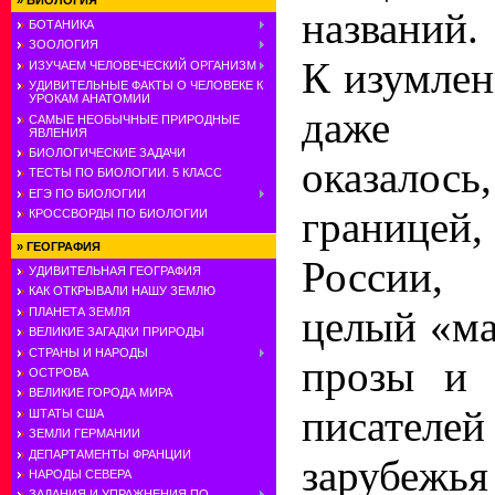
»
БИОЛОГИЯ
названий.
БОТАНИКА
ЗООЛОГИЯ
К изумлен
ИЗУЧАЕМ ЧЕЛОВЕЧЕСКИЙ ОРГАНИЗМ
УДИВИТЕЛЬНЫЕ ФАКТЫ О ЧЕЛОВЕКЕ К
УРОКАМ АНАТОМИИ
даже сп
САМЫЕ НЕОБЫЧНЫЕ ПРИРОДНЫЕ
ЯВЛЕНИЯ
БИОЛОГИЧЕСКИЕ ЗАДАЧИ
оказал
ТЕСТЫ ПО БИОЛОГИИ. 5 КЛАСС
ЕГЭ ПО БИОЛОГИИ
границе
КРОССВОРДЫ ПО БИОЛОГИИ
»
ГЕОГРАФИЯ
России,
УДИВИТЕЛЬНАЯ ГЕОГРАФИЯ
КАК ОТКРЫВАЛИ НАШУ ЗЕМЛЮ
целый «ма
ПЛАНЕТА ЗЕМЛЯ
ВЕЛИКИЕ ЗАГАДКИ ПРИРОДЫ
СТРАНЫ И НАРОДЫ
прозы и 
ОСТРОВА
ВЕЛИКИЕ ГОРОДА МИРА
писател
ШТАТЫ США
ЗЕМЛИ ГЕРМАНИИ
ДЕПАРТАМЕНТЫ ФРАНЦИИ
зарубежь
НАРОДЫ СЕВЕРА
ЗАДАНИЯ И УПРАЖНЕНИЯ ПО