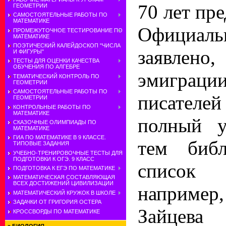
70 лет пр
ГЕОМЕТРИИ
САМОСТОЯТЕЛЬНЫЕ РАБОТЫ ПО
МАТЕМАТИКЕ
Официа
ПРОМЕЖУТОЧНОЕ ТЕСТИРОВАНИЕ ПО
МАТЕМАТИКЕ
ПОЭТИЧЕСКИЙ КАЛЕЙДОСКОП "ЧИСЛА
заявле
И ФИГУРЫ"
ТЕСТЫ ДЛЯ ОЦЕНКИ КАЧЕСТВА
ОБУЧЕНИЯ ПО АЛГЕБРЕ
эмиграци
ТЕМАТИЧЕСКИЙ КОНТРОЛЬ ПО
ГЕОМЕТРИИ
САМОСТОЯТЕЛЬНЫЕ РАБОТЫ ПО
писател
ГЕОМЕТРИИ
КОНТРОЛЬНЫЕ РАБОТЫ ПО
МАТЕМАТИКЕ
полный у
СКАЗОЧНЫЕ ОЛИМПИАДЫ ПО
МАТЕМАТИКЕ
ГИА ПО МАТЕМАТИКЕ В 9 КЛАССЕ.
тем библ
ТИПОВЫЕ ЗАДАНИЯ
УЧЕБНО-ТРЕНИРОВОЧНЫЕ ТЕСТЫ ДЛЯ
ПОДГОТОВКИ К ОГЭ. 9 КЛАСС
список п
ПОДГОТОВКА К ЕГЭ ПО МАТЕМАТИКЕ
МАТЕМАТИЧЕСКАЯ СОСТАВЛЯЮЩАЯ
ВСЕХ ДОСТИЖЕНИЙ ЦИВИЛИЗАЦИИ
наприм
МАТЕМАТИЧЕСКИЙ КРУЖОК В ШКОЛЕ
ЗАДАЧКИ ОТ ГРИГОРИЯ ОСТЕРА
Зайцева 
КРОССВОРДЫ ПО МАТЕМАТИКЕ