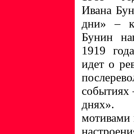
Ивана Бу
дни» – к
Бунин на
1919 год
идет о р
послерев
событиях 
днях».
мотивами 
настроени