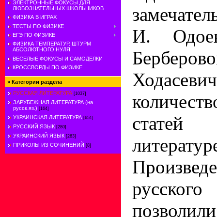
ЭЛЕКТРОННЫЕ ФОКУСЫ ДЛЯ
замечате
ЛЮБОЗНАТЕЛЬНЫХ ШКОЛЬНИКОВ
ФИЗИКА В ИГРАХ
ТЕСТЫ ПО ФИЗИКЕ
И. Одое
ЕГЭ ПО ФИЗИКЕ
ФИЗИКА ТЕМПЕРАТУР. ШТУРМ
АБСОЛЮТНОГО НУЛЯ
Берберов
ВЕСЕЛЫЕ ФОКУСЫ И САМОДЕЛКИ
КРОССВОРДЫ ПО ФИЗИКЕ
Ходасев
»
Категории раздела
РУССКАЯ ЛИТЕРАТУРА
количест
[1037]
ЗАРУБЕЖНАЯ ЛИТЕРАТУРА (на
русск.яз.)
[164]
статей
УКРАИНСКАЯ ЛИТЕРАТУРА
[651]
РУССКИЙ ЯЗЫК
[280]
УКРАИНСКИЙ ЯЗЫК
[263]
литератур
ПРИКОЛЫ ИЗ СОЧИНЕНИЙ
[8]
Произвед
русског
позволил