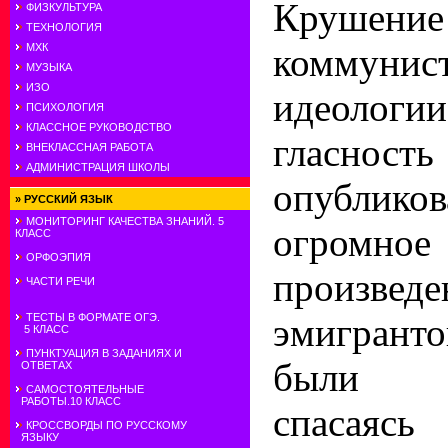
Крушение
ФИЗКУЛЬТУРА
ТЕХНОЛОГИЯ
коммунис
МХК
МУЗЫКА
ИЗО
идеологи
ПСИХОЛОГИЯ
КЛАССНОЕ РУКОВОДСТВО
гласнос
ВНЕКЛАССНАЯ РАБОТА
АДМИНИСТРАЦИЯ ШКОЛЫ
опублико
»
РУССКИЙ ЯЗЫК
МОНИТОРИНГ КАЧЕСТВА ЗНАНИЙ. 5
огромно
КЛАСС
ОРФОЭПИЯ
произведе
ЧАСТИ РЕЧИ
эмигран
ТЕСТЫ В ФОРМАТЕ ОГЭ.
5 КЛАСС
ПУНКТУАЦИЯ В ЗАДАНИЯХ И
были в
ОТВЕТАХ
САМОСТОЯТЕЛЬНЫЕ
РАБОТЫ.10 КЛАСС
спас
КРОССВОРДЫ ПО РУССКОМУ
ЯЗЫКУ