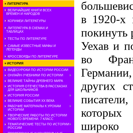
большевис
»
ЛИТЕРАТУРА
ВЕЛИЧАЙШИЕ КНИГИ ВСЕХ
ВРЕМЕН И НАРОДОВ
в 1920-х 
КОРИФЕИ ЛИТЕРАТУРЫ
покинуть 
ЛИТЕРАТУРА В СХЕМАХ И
ТАБЛИЦАХ
ТЕСТЫ ПО ЛИТЕРАТУРЕ
Уехав и п
САМЫЕ ИЗВЕСТНЫЕ МИФЫ И
ЛЕГЕНДЫ
во Фра
КРОССВОРДЫ ПО ЛИТЕРАТУРЕ
»
ИСТОРИЯ
Германии,
ВИДЕОУРОКИ ПО ИСТОРИИ РОССИИ
ОНЛАЙН-УЧЕБНИКИ ПО ИСТОРИИ
ВЕЛИКИЕ ТАЙНЫ ДРЕВНЕГО МИРА
других ст
ИСТОРИЯ ОТЕЧЕСТВА В РАССКАЗАХ
ДЛЯ ШКОЛЬНИКОВ
писател
ИСТОРИЯ РОССИИ
ВЕЛИКИЕ СОБЫТИЯ ХХ ВЕКА
РАБОЧИЕ МАТЕРИАЛЫ К УРОКАМ
которы
ИСТОРИИ
ТВОРЧЕСКИЕ РАБОТЫ ПО ИСТОРИИ
НОВОГО ВРЕМЕНИ. 7 КЛАСС
широко
ТЕМАТИЧЕСКИЕ ТЕСТЫ ПО ИСТОРИИ
РОССИИ