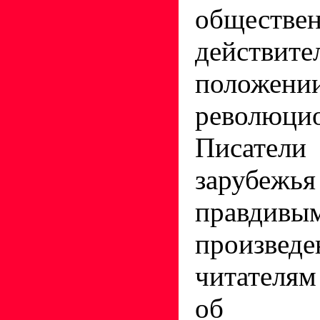
обществен
действите
положе
революцио
Писате
зарубе
правдивы
произвед
читателя
об ист