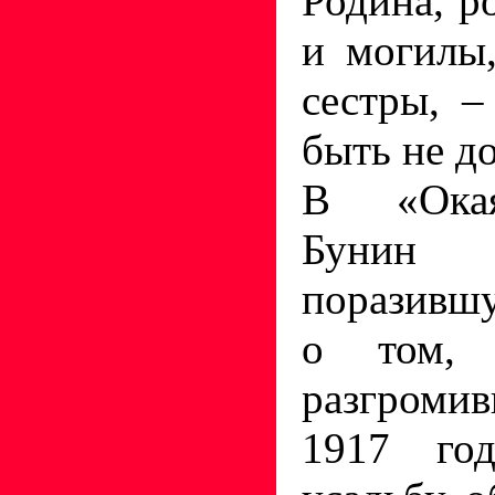
Родина, р
и могилы,
сестры, –
быть не д
В «Ока
Бунин р
поразивш
о том, 
разгром
1917 го