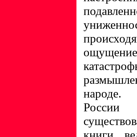
подавленн
униженно
происход
ощущение
катастроф
размышле
народе.
Росси
существ
книги ве