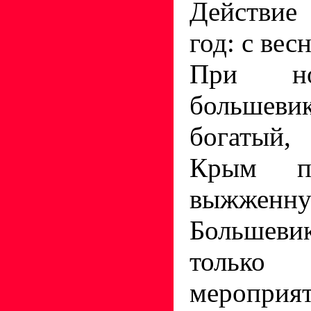
Действие
год: с вес
При но
большеви
богатый,
Крым пр
выжженн
Большеви
только 
мероприят