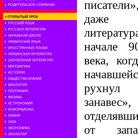
писатели
РОДИТЕЛЬСКОЕ СОБРАНИЕ
даже «
»
ОТКРЫТЫЙ УРОК
РУССКИЙ ЯЗЫК
литерату
РУССКАЯ ЛИТЕРАТУРА
НАЧАЛЬНАЯ ШКОЛА
начале 9
УКРАИНСКИЙ ЯЗЫК
ИНОСТРАННЫЕ ЯЗЫКИ
УКРАИНСКАЯ ЛИТЕРАТУРА
века, ког
ЗАРУБЕЖНАЯ ЛИТЕРАТУРА
МАТЕМАТИКА
начавшей
ИСТОРИЯ
ОБЩЕСТВОЗНАНИЕ
рухнул
БИОЛОГИЯ
ГЕОГРАФИЯ
занаве
ФИЗИКА
АСТРОНОМИЯ
ИНФОРМАТИКА
отделявш
ХИМИЯ
ОБЖ
от запа
ЭКОНОМИКА
ЭКОЛОГИЯ