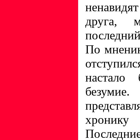
ненавидят
друга, м
последний
По мнению
отступил
настало 
безум
предста
хроник
Послед