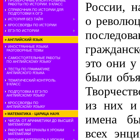
ПРОВЕРОЧНЫЕ И КОНТРОЛЬНЫЕ
России, н
РАБОТЫ ПО ИСТОРИИ. 9 КЛАСС
СПРАВОЧНИК ПО ИСТОРИИ ДЛЯ
ПОДГОТОВКИ К ОГЭ
о революц
ИСТОРИЯ БЕЗ ТАЙН
КРОССВОРДЫ ПО ИСТОРИИ
последов
ЕГЭ ПО ИСТОРИИ
»
АНГЛИЙСКИЙ ЯЗЫК
гражданс
ИНОСТРАННЫЕ ЯЗЫКИ.
РАЗГОВОРНЫЕ ТЕМЫ
САМОСТОЯТЕЛЬНЫЕ РАБОТЫ
это они у
ПО АНГЛИЙСКОМУ ЯЗЫКУ
ТЕСТЫ ПО ГРАММАТИКЕ
были объя
АНГЛИЙСКОГО ЯЗЫКА
ТЕМАТИЧЕСКИЙ КОНТРОЛЬ.
9 КЛАСС
Творчест
ПОДГОТОВКА К ЕГЭ ПО
АНГЛИЙСКОМУ ЯЗЫКУ
из них и
КРОССВОРДЫ ПО
АНГЛИЙСКОМУ ЯЗЫКУ
»
МАТЕМАТИКА - ЦАРИЦА НАУК
имена бы
ЧИСЛА: ОТ АРИФМЕТИКИ ДО ВЫСШЕЙ
МАТЕМАТИКИ
всех энц
РАБОЧИЕ МАТЕРИАЛЫ К УРОКАМ
МАТЕМАТИКИ
РАБОЧИЕ МАТЕРИАЛЫ К УРОКАМ