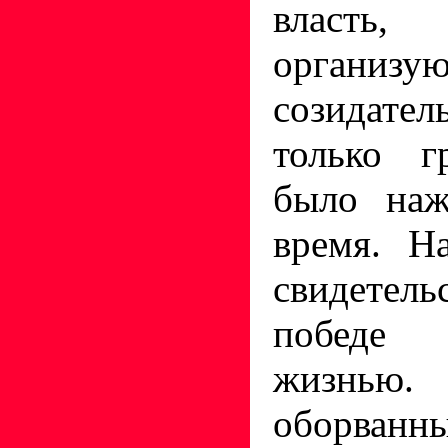
власт
организу
созидател
только г
было наж
время. Н
свидетель
победе
жизнью.
оборванн