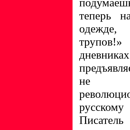
подумае
теперь н
одежде,
трупов
дневни
предъявля
не 
революци
русско
Писатель