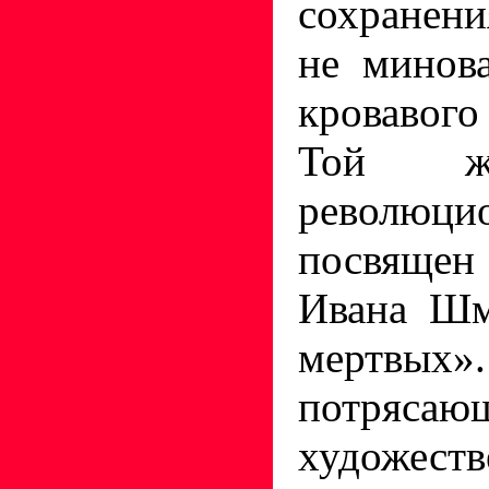
сохранен
не минов
кровавого
Той же
революци
посвящен
Ивана Шм
мертв
потрясаю
художе