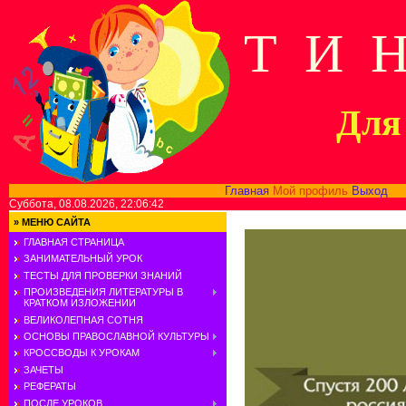
Т И 
Для 
Главная
Мой профиль
Выход
В
Суббота, 08.08.2026, 22:06:42
»
МЕНЮ САЙТА
ГЛАВНАЯ СТРАНИЦА
ЗАНИМАТЕЛЬНЫЙ УРОК
ТЕСТЫ ДЛЯ ПРОВЕРКИ ЗНАНИЙ
ПРОИЗВЕДЕНИЯ ЛИТЕРАТУРЫ В
КРАТКОМ ИЗЛОЖЕНИИ
ВЕЛИКОЛЕПНАЯ СОТНЯ
ОСНОВЫ ПРАВОСЛАВНОЙ КУЛЬТУРЫ
КРОССВОДЫ К УРОКАМ
ЗАЧЕТЫ
РЕФЕРАТЫ
ПОСЛЕ УРОКОВ