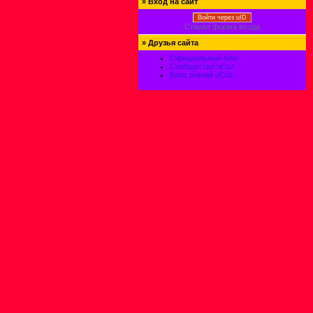
»
Вход на сайт
Войти через uID
Старая форма входа
»
Друзья сайта
Официальный блог
Сообщество uCoz
База знаний uCoz