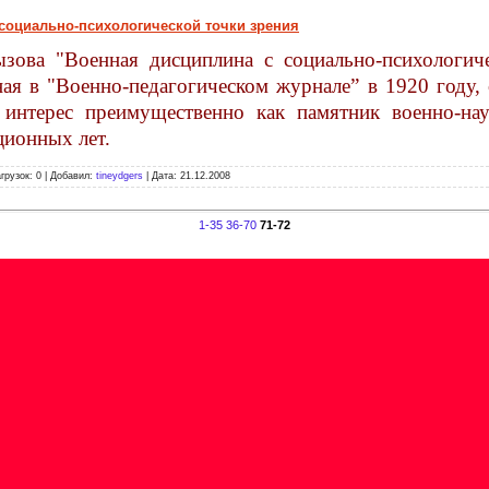
социально-психологической точки зрения
ызова "Военная дисциплина с социально-психологиче
ая в "Военно-педагогическом журнале” в 1920 году, 
т интерес преимущественно как памятник военно-н
ионных лет.
агрузок: 0 | Добавил:
tineydgers
| Дата:
21.12.2008
1-35
36-70
71-72