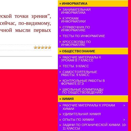
»
ИНФОРМАТИКА
ЗАНИМАТЕЛЬНАЯ
ИНФОРМАТИКА
ской точки зрения”,
К УРОКАМ
ИНФОРМАТИКИ
сейчас, по-видимому,
СПРАВОЧНИК ПО
аучной мысли первых
ИНФОРМАТИКЕ
ТЕСТЫ ПО ИНФОРМАТИКЕ
КРОССВОРДЫ ПО
ИНФОРМАТИКЕ
»
ОБЩЕСТВОЗНАНИЕ
РАБОЧИЕ МАТЕРИАЛЫ К
УРОКАМ В 7 КЛАССЕ
ТЕСТЫ. 9 КЛАСС
САМОСТОЯТЕЛЬНЫЕ
РАБОТЫ. 9 КЛАСС
КОНТРОЛЬНЫЕ РАБОТЫ В
ФОРМАТЕ ЕГЭ
ШКОЛЬНЫЕ ОЛИМПИАДЫ
ПО ОБЩЕСТВОВЕДЕНИЮ
»
ХИМИЯ
РАБОЧИЕ МАТЕРИАЛЫ К УРОКАМ
ХИМИИ
УДИВИТЕЛЬНАЯ ХИМИЯ
ОПЫТЫ ПО ХИМИИ
ЗАДАЧИ ПО ОРГАНИЧЕСКОЙ ХИМИИ. 10-
11 КЛАССЫ