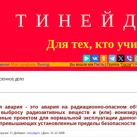
Т И Н Е Й 
Для тех, кто уч
авная
Мой профиль
Выход
Вы вошли как
Гость
| Группа "
Гости
" |
ВОЕННОЕ ДЕЛО
я авария - это авария на радиационно-опасном об
выбросу радиоактивных веществ и (или) ионизир
нные проектом для нормальной эксплуатации данног
 превышающих установленные пределы безопасности е
агрузок: 0 | Добавил:
tineydgers
| Дата:
21.12.2008