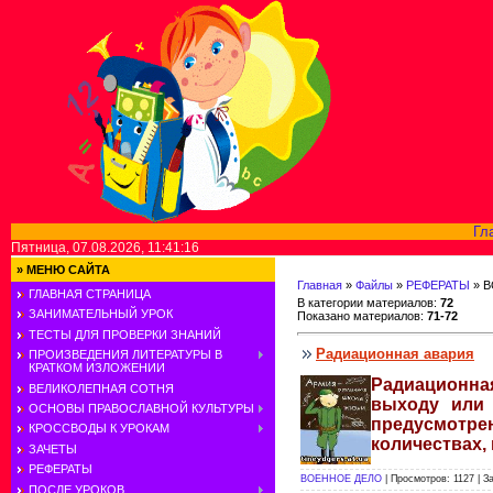
Гл
Пятница, 07.08.2026, 11:41:16
»
МЕНЮ САЙТА
Главная
»
Файлы
»
РЕФЕРАТЫ
» 
ГЛАВНАЯ СТРАНИЦА
В категории материалов
:
72
ЗАНИМАТЕЛЬНЫЙ УРОК
Показано материалов
:
71-72
ТЕСТЫ ДЛЯ ПРОВЕРКИ ЗНАНИЙ
Радиационная авария
ПРОИЗВЕДЕНИЯ ЛИТЕРАТУРЫ В
КРАТКОМ ИЗЛОЖЕНИИ
Радиационна
ВЕЛИКОЛЕПНАЯ СОТНЯ
выходу или 
ОСНОВЫ ПРАВОСЛАВНОЙ КУЛЬТУРЫ
предусмотре
КРОССВОДЫ К УРОКАМ
количествах,
ЗАЧЕТЫ
РЕФЕРАТЫ
ВОЕННОЕ ДЕЛО
| Просмотров: 1127 | З
ПОСЛЕ УРОКОВ