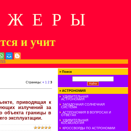
Д Ж Е Р Ы
ится и учит
RSS
»
Поиск
Страницы
:
«
1
2
3
»
АСТРОНОМИЯ
УДИВИТЕЛЬНАЯ
АСТРОНОМИЯ
ъекте, приводящая к
ЗАГАДОЧНАЯ СОЛНЕЧНАЯ
ующих излучений за
СИСТЕМА
о объекта границы в
АСТРОНОМИЯ В ВОПРОСАХ И
ОТВЕТАХ
го эксплуатации.
УДИВИТЕЛЬНАЯ
КОСМОЛОГИЯ
КРОССВОРДЫ ПО АСТРОНОМИИ