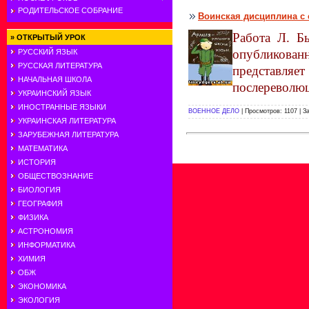
РОДИТЕЛЬСКОЕ СОБРАНИЕ
Воинская дисциплина с 
Работа Л. Б
»
ОТКРЫТЫЙ УРОК
опубликованн
РУССКИЙ ЯЗЫК
РУССКАЯ ЛИТЕРАТУРА
представляе
НАЧАЛЬНАЯ ШКОЛА
послереволюц
УКРАИНСКИЙ ЯЗЫК
ИНОСТРАННЫЕ ЯЗЫКИ
ВОЕННОЕ ДЕЛО
| Просмотров: 1107 | З
УКРАИНСКАЯ ЛИТЕРАТУРА
ЗАРУБЕЖНАЯ ЛИТЕРАТУРА
МАТЕМАТИКА
ИСТОРИЯ
ОБЩЕСТВОЗНАНИЕ
БИОЛОГИЯ
ГЕОГРАФИЯ
ФИЗИКА
АСТРОНОМИЯ
ИНФОРМАТИКА
ХИМИЯ
ОБЖ
ЭКОНОМИКА
ЭКОЛОГИЯ