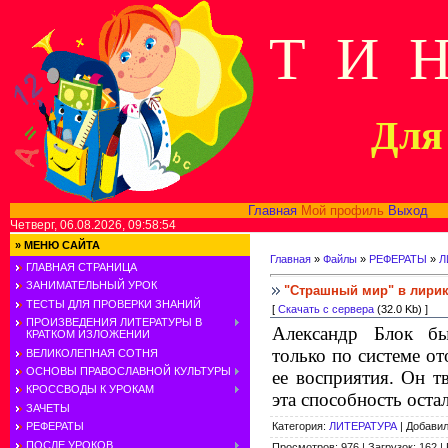
Т И 
Для 
Главная
Мой профиль
Выход
В
Четверг, 06.08.2026, 09:58:54
»
МЕНЮ САЙТА
Главная
»
Файлы
»
РЕФЕРАТЫ
»
Л
ГЛАВНАЯ СТРАНИЦА
ЗАНИМАТЕЛЬНЫЙ УРОК
"Страшный мир" в лирике
ТЕСТЫ ДЛЯ ПРОВЕРКИ ЗНАНИЙ
[
Скачать с сервера
(32.0 Kb) ]
ПРОИЗВЕДЕНИЯ ЛИТЕРАТУРЫ В
Александр Блок б
КРАТКОМ ИЗЛОЖЕНИИ
только по системе о
ВЕЛИКОЛЕПНАЯ СОТНЯ
ОСНОВЫ ПРАВОСЛАВНОЙ КУЛЬТУРЫ
ее восприятия. Он т
КРОССВОДЫ К УРОКАМ
эта способность оста
ЗАЧЕТЫ
Категория
:
ЛИТЕРАТУРА
|
Добави
РЕФЕРАТЫ
ПОСЛЕ УРОКОВ
Просмотров
:
976
|
Загрузок
:
162
|