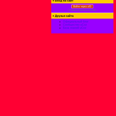
»
Вход на сайт
Войти через uID
Старая форма входа
»
Друзья сайта
Официальный блог
Сообщество uCoz
База знаний uCoz