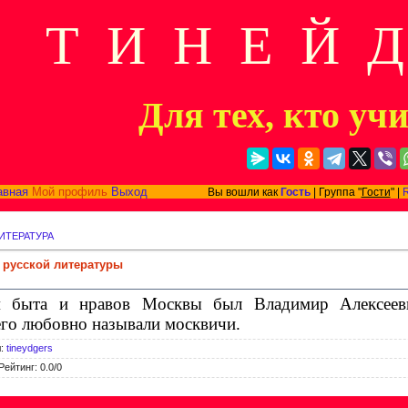
Т И Н Е Й 
Для тех, кто уч
авная
Мой профиль
Выход
Вы вошли как
Гость
| Группа "
Гости
" |
ИТЕРАТУРА
 русской литературы
м быта и нравов Москвы был Владимир Алексеев
его любовно называли москвичи.
л
:
tineydgers
Рейтинг
:
0.0
/
0