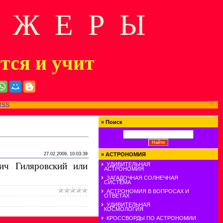
Д Ж Е Р Ы
ится и учит
RSS
»
Поиск
27.02.2009, 10:03:39
»
АСТРОНОМИЯ
ич Гиляровский или
УДИВИТЕЛЬНАЯ
АСТРОНОМИЯ
ЗАГАДОЧНАЯ СОЛНЕЧНАЯ
СИСТЕМА
АСТРОНОМИЯ В ВОПРОСАХ И
ОТВЕТАХ
УДИВИТЕЛЬНАЯ
КОСМОЛОГИЯ
КРОССВОРДЫ ПО АСТРОНОМИИ