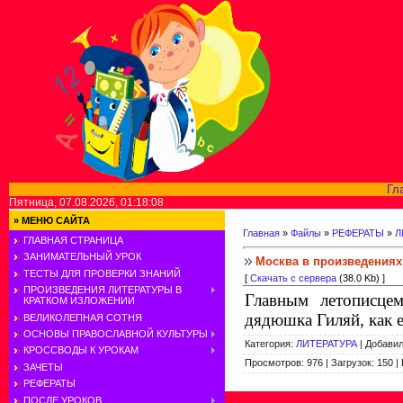
Гл
Пятница, 07.08.2026, 01:18:08
»
МЕНЮ САЙТА
Главная
»
Файлы
»
РЕФЕРАТЫ
»
Л
ГЛАВНАЯ СТРАНИЦА
ЗАНИМАТЕЛЬНЫЙ УРОК
Москва в произведениях
ТЕСТЫ ДЛЯ ПРОВЕРКИ ЗНАНИЙ
[
Скачать с сервера
(38.0 Kb) ]
ПРОИЗВЕДЕНИЯ ЛИТЕРАТУРЫ В
Главным летописце
КРАТКОМ ИЗЛОЖЕНИИ
дядюшка Гиляй, как 
ВЕЛИКОЛЕПНАЯ СОТНЯ
ОСНОВЫ ПРАВОСЛАВНОЙ КУЛЬТУРЫ
Категория
:
ЛИТЕРАТУРА
|
Добави
КРОССВОДЫ К УРОКАМ
Просмотров
:
976
|
Загрузок
:
150
|
ЗАЧЕТЫ
РЕФЕРАТЫ
ПОСЛЕ УРОКОВ