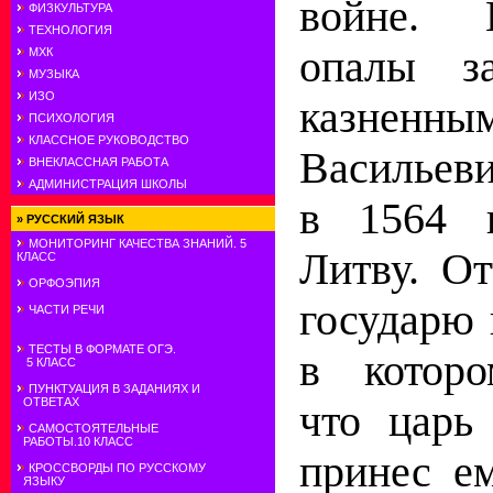
войне. 
ФИЗКУЛЬТУРА
ТЕХНОЛОГИЯ
опалы з
МХК
МУЗЫКА
ИЗО
казнен
ПСИХОЛОГИЯ
КЛАССНОЕ РУКОВОДСТВО
Васильев
ВНЕКЛАССНАЯ РАБОТА
АДМИНИСТРАЦИЯ ШКОЛЫ
в 1564 
»
РУССКИЙ ЯЗЫК
МОНИТОРИНГ КАЧЕСТВА ЗНАНИЙ. 5
Литву. О
КЛАСС
ОРФОЭПИЯ
государю 
ЧАСТИ РЕЧИ
ТЕСТЫ В ФОРМАТЕ ОГЭ.
в которо
5 КЛАСС
ПУНКТУАЦИЯ В ЗАДАНИЯХ И
ОТВЕТАХ
что царь
САМОСТОЯТЕЛЬНЫЕ
РАБОТЫ.10 КЛАСС
принес ем
КРОССВОРДЫ ПО РУССКОМУ
ЯЗЫКУ