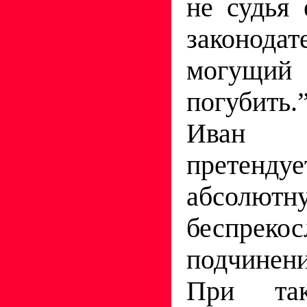
не судья 
законода
могущий
погубить.
Иван
прете
абсолют
беспрекос
подчинени
При так