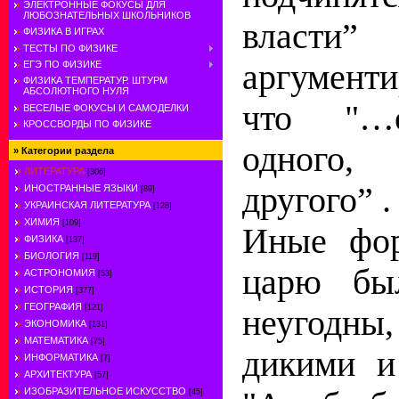
ЭЛЕКТРОННЫЕ ФОКУСЫ ДЛЯ
ЛЮБОЗНАТЕЛЬНЫХ ШКОЛЬНИКОВ
власт
ФИЗИКА В ИГРАХ
ТЕСТЫ ПО ФИЗИКЕ
аргумент
ЕГЭ ПО ФИЗИКЕ
ФИЗИКА ТЕМПЕРАТУР. ШТУРМ
АБСОЛЮТНОГО НУЛЯ
что "…о
ВЕСЕЛЫЕ ФОКУСЫ И САМОДЕЛКИ
КРОССВОРДЫ ПО ФИЗИКЕ
одного
»
Категории раздела
ЛИТЕРАТУРА
[306]
другого” .
ИНОСТРАННЫЕ ЯЗЫКИ
[89]
УКРАИНСКАЯ ЛИТЕРАТУРА
[128]
ХИМИЯ
[109]
Иные фор
ФИЗИКА
[137]
БИОЛОГИЯ
[119]
царю бы
АСТРОНОМИЯ
[53]
ИСТОРИЯ
[377]
ГЕОГРАФИЯ
[121]
неугодны,
ЭКОНОМИКА
[131]
МАТЕМАТИКА
[75]
дикими и
ИНФОРМАТИКА
[7]
АРХИТЕКТУРА
[57]
ИЗОБРАЗИТЕЛЬНОЕ ИСКУССТВО
[45]