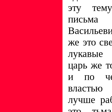
эту тем
пись
Васильев
же это све
лукавые 
царь же т
и по че
властью 
лучше ра
это тьма