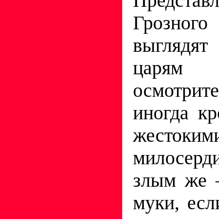
Предста
Грозного
выглядят
царям 
осмотрит
иногда кр
жестоким
милосерд
злым же 
муки, есл