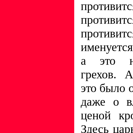
противи
противит
противит
именуетс
а это н
грехов. 
это было о
даже о в
ценой кр
Здесь цар