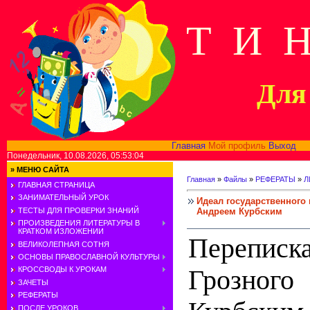
Т И 
Для 
Главная
Мой профиль
Выход
В
Понедельник, 10.08.2026, 05:53:04
»
МЕНЮ САЙТА
Главная
»
Файлы
»
РЕФЕРАТЫ
»
Л
ГЛАВНАЯ СТРАНИЦА
ЗАНИМАТЕЛЬНЫЙ УРОК
Идеал государственного 
Андреем Курбским
ТЕСТЫ ДЛЯ ПРОВЕРКИ ЗНАНИЙ
ПРОИЗВЕДЕНИЯ ЛИТЕРАТУРЫ В
КРАТКОМ ИЗЛОЖЕНИИ
Перепи
ВЕЛИКОЛЕПНАЯ СОТНЯ
ОСНОВЫ ПРАВОСЛАВНОЙ КУЛЬТУРЫ
Грозног
КРОССВОДЫ К УРОКАМ
ЗАЧЕТЫ
РЕФЕРАТЫ
ПОСЛЕ УРОКОВ