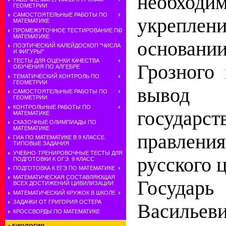
необход
ГЕОМЕТРИИ
САМОСТОЯТЕЛЬНЫЕ РАБОТЫ ПО
укреплени
МАТЕМАТИКЕ
ПРОМЕЖУТОЧНОЕ ТЕСТИРОВАНИЕ ПО
МАТЕМАТИКЕ
основан
ПОЭТИЧЕСКИЙ КАЛЕЙДОСКОП "ЧИСЛА
И ФИГУРЫ"
ТЕСТЫ ДЛЯ ОЦЕНКИ КАЧЕСТВА
Грозного
ОБУЧЕНИЯ ПО АЛГЕБРЕ
ТЕМАТИЧЕСКИЙ КОНТРОЛЬ ПО
ГЕОМЕТРИИ
вывод 
САМОСТОЯТЕЛЬНЫЕ РАБОТЫ ПО
ГЕОМЕТРИИ
КОНТРОЛЬНЫЕ РАБОТЫ ПО
государст
МАТЕМАТИКЕ
СКАЗОЧНЫЕ ОЛИМПИАДЫ ПО
МАТЕМАТИКЕ
правлен
ГИА ПО МАТЕМАТИКЕ В 9 КЛАССЕ.
ТИПОВЫЕ ЗАДАНИЯ
УЧЕБНО-ТРЕНИРОВОЧНЫЕ ТЕСТЫ ДЛЯ
русского ц
ПОДГОТОВКИ К ОГЭ. 9 КЛАСС
ПОДГОТОВКА К ЕГЭ ПО МАТЕМАТИКЕ
МАТЕМАТИЧЕСКАЯ СОСТАВЛЯЮЩАЯ
Госуд
ВСЕХ ДОСТИЖЕНИЙ ЦИВИЛИЗАЦИИ
МАТЕМАТИЧЕСКИЙ КРУЖОК В ШКОЛЕ
ЗАДАЧКИ ОТ ГРИГОРИЯ ОСТЕРА
Васильев
КРОССВОРДЫ ПО МАТЕМАТИКЕ