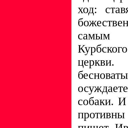
ход: ста
божестве
самым 
Курбск
церкви. 
бесно
осуждае
собаки. И
против
пишет Ив