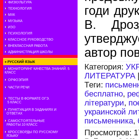
ФИЗКУЛЬТУРА
годи дру
ТЕХНОЛОГИЯ
МХК
В. Дроз
МУЗЫКА
ИЗО
ПСИХОЛОГИЯ
утверд
КЛАССНОЕ РУКОВОДСТВО
ВНЕКЛАССНАЯ РАБОТА
автор пов
АДМИНИСТРАЦИЯ ШКОЛЫ
»
РУССКИЙ ЯЗЫК
Категория
:
УК
МОНИТОРИНГ КАЧЕСТВА ЗНАНИЙ. 5
КЛАСС
ЛИТЕРАТУРА
ОРФОЭПИЯ
Теги
:
письмен
ЧАСТИ РЕЧИ
бесплатно
,
реф
ТЕСТЫ В ФОРМАТЕ ОГЭ.
літератури
,
по
5 КЛАСС
украинской ли
ПУНКТУАЦИЯ В ЗАДАНИЯХ И
ОТВЕТАХ
письменника
,
САМОСТОЯТЕЛЬНЫЕ
РАБОТЫ.10 КЛАСС
Просмотров
:
1
КРОССВОРДЫ ПО РУССКОМУ
ЯЗЫКУ