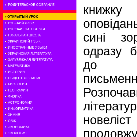
РОДИТЕЛЬСКОЕ СОБРАНИЕ
книжку
»
ОТКРЫТЫЙ УРОК
оповід
РУССКИЙ ЯЗЫК
РУССКАЯ ЛИТЕРАТУРА
сині зо
НАЧАЛЬНАЯ ШКОЛА
УКРАИНСКИЙ ЯЗЫК
одразу б
ИНОСТРАННЫЕ ЯЗЫКИ
УКРАИНСКАЯ ЛИТЕРАТУРА
ЗАРУБЕЖНАЯ ЛИТЕРАТУРА
до 
МАТЕМАТИКА
ИСТОРИЯ
письменн
ОБЩЕСТВОЗНАНИЕ
БИОЛОГИЯ
Розпоча
ГЕОГРАФИЯ
ФИЗИКА
літерату
АСТРОНОМИЯ
ИНФОРМАТИКА
ХИМИЯ
нове
ОБЖ
ЭКОНОМИКА
продовж
ЭКОЛОГИЯ