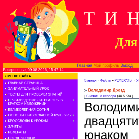
Т И 
Для 
Главная
Мой профиль
Выход
В
Воскресенье, 09.08.2026, 15:47:14
»
МЕНЮ САЙТА
Главная
»
Файлы
»
РЕФЕРАТЫ
»
У
ГЛАВНАЯ СТРАНИЦА
ЗАНИМАТЕЛЬНЫЙ УРОК
Володимир Дрозд
ТЕСТЫ ДЛЯ ПРОВЕРКИ ЗНАНИЙ
[
Скачать с сервера
(40.5 Kb) ]
ПРОИЗВЕДЕНИЯ ЛИТЕРАТУРЫ В
Володи
КРАТКОМ ИЗЛОЖЕНИИ
ВЕЛИКОЛЕПНАЯ СОТНЯ
ОСНОВЫ ПРАВОСЛАВНОЙ КУЛЬТУРЫ
двадцяти
КРОССВОДЫ К УРОКАМ
ЗАЧЕТЫ
юнаком 
РЕФЕРАТЫ
ПОСЛЕ УРОКОВ