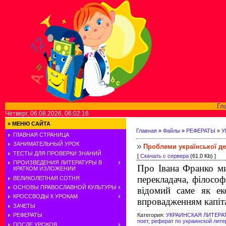
Гл
Четверг, 06.08.2026, 06:02:16
»
МЕНЮ САЙТА
Главная
»
Файлы
»
РЕФЕРАТЫ
»
У
ГЛАВНАЯ СТРАНИЦА
ЗАНИМАТЕЛЬНЫЙ УРОК
Проблеми української де
ТЕСТЫ ДЛЯ ПРОВЕРКИ ЗНАНИЙ
[
Скачать с сервера
(61.0 Kb) ]
ПРОИЗВЕДЕНИЯ ЛИТЕРАТУРЫ В
Про Івана Франко ми
КРАТКОМ ИЗЛОЖЕНИИ
перекладача, філософа
ВЕЛИКОЛЕПНАЯ СОТНЯ
ОСНОВЫ ПРАВОСЛАВНОЙ КУЛЬТУРЫ
відомий саме як ек
КРОССВОДЫ К УРОКАМ
впровадженням капіта
ЗАЧЕТЫ
Категория
:
УКРАИНСКАЯ ЛИТЕРА
РЕФЕРАТЫ
поет
,
реферат по украинской лите
ПОСЛЕ УРОКОВ