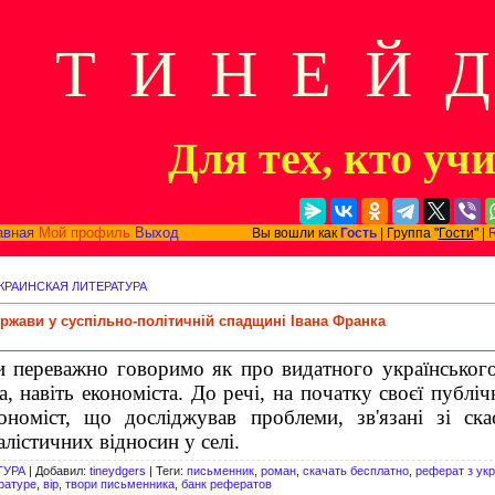
Т И Н Е Й 
Для тех, кто уч
авная
Мой профиль
Выход
Вы вошли как
Гость
| Группа "
Гости
" |
КРАИНСКАЯ ЛИТЕРАТУРА
ржави у суспільно-політичній спадщині Івана Франка
 переважно говоримо як про видатного українського
, навіть економіста. До речі, на початку своєї публіч
ономіст, що досліджував проблеми, зв'язані зі ск
лістичних відносин у селі.
ТУРА
|
Добавил
:
tineydgers
|
Теги
:
письменник
,
роман
,
скачать бесплатно
,
реферат з укр
ратуре
,
вір
,
твори письменника
,
банк рефератов