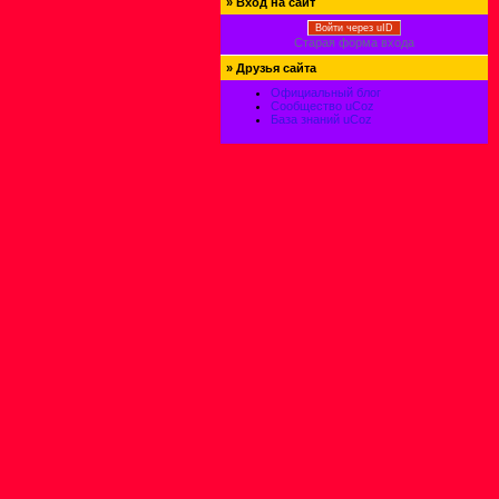
»
Вход на сайт
Войти через uID
Старая форма входа
»
Друзья сайта
Официальный блог
Сообщество uCoz
База знаний uCoz