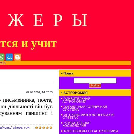
Д Ж Е Р Ы
ится и учит
RSS
»
Поиск
09.03.2009, 14:07:53
»
АСТРОНОМИЯ
 письменника, поета,
УДИВИТЕЛЬНАЯ
АСТРОНОМИЯ
ної діяльності він був
ЗАГАДОЧНАЯ СОЛНЕЧНАЯ
СИСТЕМА
асуванням панщини і
АСТРОНОМИЯ В ВОПРОСАХ И
ОТВЕТАХ
УДИВИТЕЛЬНАЯ
КОСМОЛОГИЯ
аїнської літератури
,
КРОССВОРДЫ ПО АСТРОНОМИИ