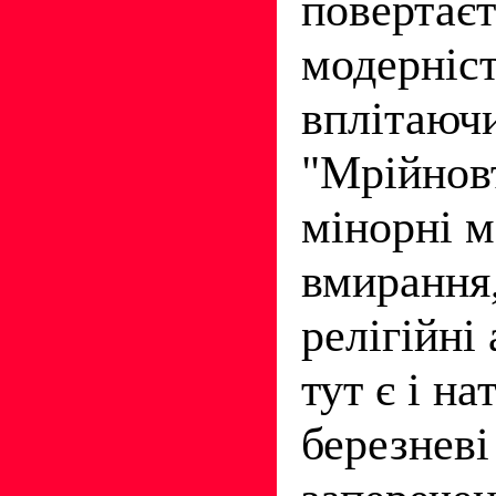
повертаєт
модерніст
вплітаюч
"Мрійнов
мінорні м
вмирання,
релігійні
тут є і н
березневі 