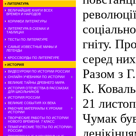
»
ЛИТЕРАТУРА
революції
ВЕЛИЧАЙШИЕ КНИГИ ВСЕХ
ВРЕМЕН И НАРОДОВ
КОРИФЕИ ЛИТЕРАТУРЫ
соціально
ЛИТЕРАТУРА В СХЕМАХ И
ТАБЛИЦАХ
гніту. Пр
ТЕСТЫ ПО ЛИТЕРАТУРЕ
САМЫЕ ИЗВЕСТНЫЕ МИФЫ И
ЛЕГЕНДЫ
серед них
КРОССВОРДЫ ПО ЛИТЕРАТУРЕ
»
ИСТОРИЯ
Разом з Г
ВИДЕОУРОКИ ПО ИСТОРИИ РОССИИ
ОНЛАЙН-УЧЕБНИКИ ПО ИСТОРИИ
ВЕЛИКИЕ ТАЙНЫ ДРЕВНЕГО МИРА
К. Коваль
ИСТОРИЯ ОТЕЧЕСТВА В РАССКАЗАХ
ДЛЯ ШКОЛЬНИКОВ
ИСТОРИЯ РОССИИ
21 листоп
ВЕЛИКИЕ СОБЫТИЯ ХХ ВЕКА
РАБОЧИЕ МАТЕРИАЛЫ К УРОКАМ
ИСТОРИИ
Чумак бу
ТВОРЧЕСКИЕ РАБОТЫ ПО ИСТОРИИ
НОВОГО ВРЕМЕНИ. 7 КЛАСС
ТЕМАТИЧЕСКИЕ ТЕСТЫ ПО ИСТОРИИ
денікінця
РОССИИ