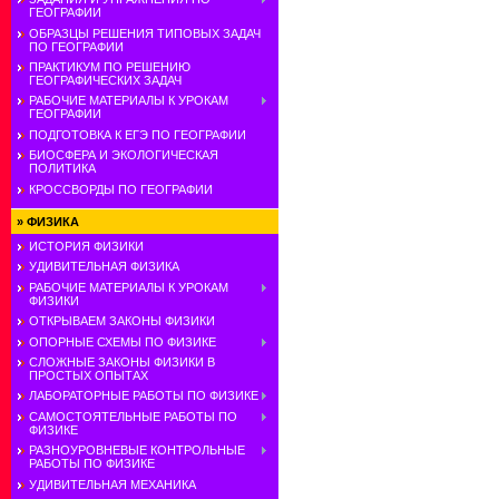
ГЕОГРАФИИ
ОБРАЗЦЫ РЕШЕНИЯ ТИПОВЫХ ЗАДАЧ
ПО ГЕОГРАФИИ
ПРАКТИКУМ ПО РЕШЕНИЮ
ГЕОГРАФИЧЕСКИХ ЗАДАЧ
РАБОЧИЕ МАТЕРИАЛЫ К УРОКАМ
ГЕОГРАФИИ
ПОДГОТОВКА К ЕГЭ ПО ГЕОГРАФИИ
БИОСФЕРА И ЭКОЛОГИЧЕСКАЯ
ПОЛИТИКА
КРОССВОРДЫ ПО ГЕОГРАФИИ
»
ФИЗИКА
ИСТОРИЯ ФИЗИКИ
УДИВИТЕЛЬНАЯ ФИЗИКА
РАБОЧИЕ МАТЕРИАЛЫ К УРОКАМ
ФИЗИКИ
ОТКРЫВАЕМ ЗАКОНЫ ФИЗИКИ
ОПОРНЫЕ СХЕМЫ ПО ФИЗИКЕ
СЛОЖНЫЕ ЗАКОНЫ ФИЗИКИ В
ПРОСТЫХ ОПЫТАХ
ЛАБОРАТОРНЫЕ РАБОТЫ ПО ФИЗИКЕ
САМОСТОЯТЕЛЬНЫЕ РАБОТЫ ПО
ФИЗИКЕ
РАЗНОУРОВНЕВЫЕ КОНТРОЛЬНЫЕ
РАБОТЫ ПО ФИЗИКЕ
УДИВИТЕЛЬНАЯ МЕХАНИКА