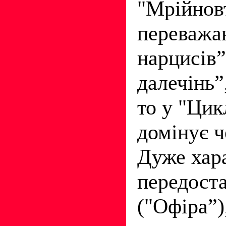
"Мрійнов
переважаю
нарцисів”
далечінь”,
то у "Цик
домінує ч
Дуже хар
передоста
("Офіра”)