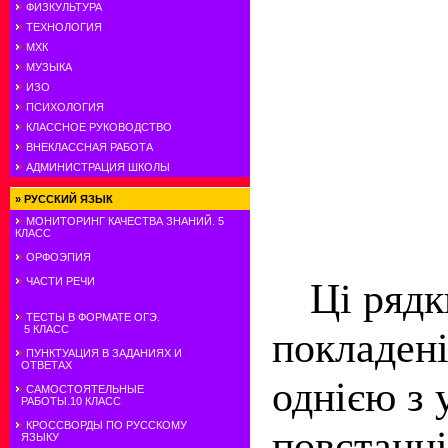
ФИЗКУЛЬТУРА
ТЕХНОЛОГИЯ
МХК
МУЗЫКА
ИЗО
ПСИХОЛОГИЯ
КЛАССНОЕ РУКОВОДСТВО
ВНЕКЛАССНАЯ РАБОТА
АДМИНИСТРАЦИЯ ШКОЛЫ
»
РУССКИЙ ЯЗЫК
МОНИТОРИНГ КАЧЕСТВА ЗНАНИЙ. 5
КЛАСС
ОРФОЭПИЯ
Ці рядк
ЧАСТИ РЕЧИ
ТЕСТЫ В ФОРМАТЕ ОГЭ.
5 КЛАСС
покладені
ПУНКТУАЦИЯ В ЗАДАНИЯХ И
ОТВЕТАХ
однією з 
САМОСТОЯТЕЛЬНЫЕ
РАБОТЫ.10 КЛАСС
КРОССВОРДЫ ПО РУССКОМУ
повстанці
ЯЗЫКУ