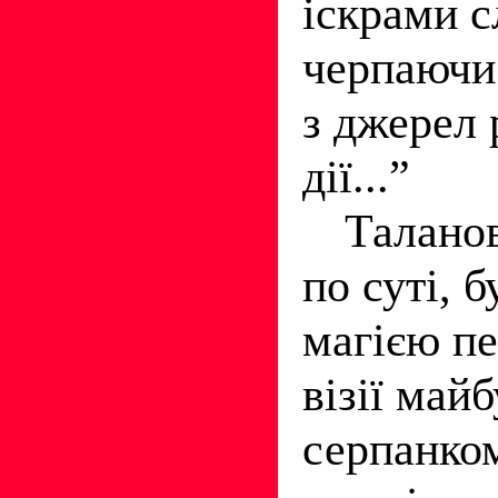
іскрами сл
черпаючи
з джерел
дії...”
Таланов
по суті, 
магією пе
візії май
серпанком