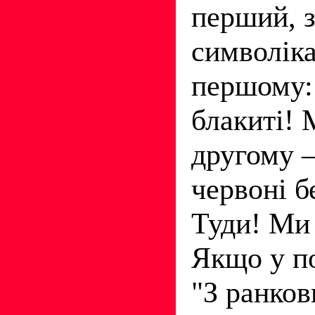
перший, 
символіка
першому:
блакиті! 
другому 
червоні б
Туди! Ми
Якщо у п
"З ранков