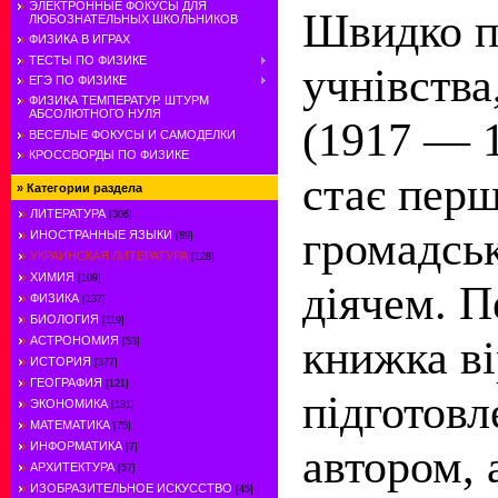
ЭЛЕКТРОННЫЕ ФОКУСЫ ДЛЯ
Швидко п
ЛЮБОЗНАТЕЛЬНЫХ ШКОЛЬНИКОВ
ФИЗИКА В ИГРАХ
ТЕСТЫ ПО ФИЗИКЕ
учнівства,
ЕГЭ ПО ФИЗИКЕ
ФИЗИКА ТЕМПЕРАТУР. ШТУРМ
АБСОЛЮТНОГО НУЛЯ
(1917 — 
ВЕСЕЛЫЕ ФОКУСЫ И САМОДЕЛКИ
КРОССВОРДЫ ПО ФИЗИКЕ
стає пер
»
Категории раздела
ЛИТЕРАТУРА
[306]
громадсь
ИНОСТРАННЫЕ ЯЗЫКИ
[89]
УКРАИНСКАЯ ЛИТЕРАТУРА
[128]
ХИМИЯ
[109]
діячем. П
ФИЗИКА
[137]
БИОЛОГИЯ
[119]
книжка ві
АСТРОНОМИЯ
[53]
ИСТОРИЯ
[377]
ГЕОГРАФИЯ
[121]
підготов
ЭКОНОМИКА
[131]
МАТЕМАТИКА
[75]
ИНФОРМАТИКА
автором, 
[7]
АРХИТЕКТУРА
[57]
ИЗОБРАЗИТЕЛЬНОЕ ИСКУССТВО
[45]