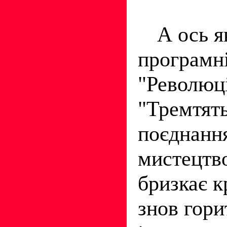
А ось я
програмні
"Революці
"Тремтять
поєднання
мистецтво
бризкає кр
знов гор