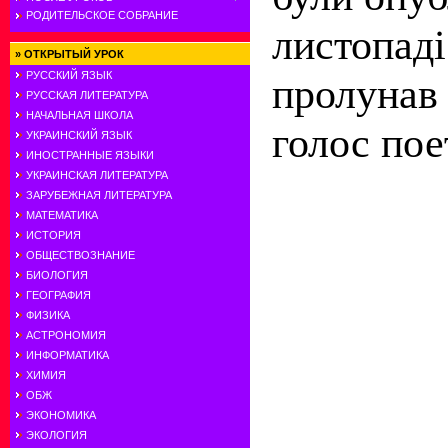
РОДИТЕЛЬСКОЕ СОБРАНИЕ
листопаді
»
ОТКРЫТЫЙ УРОК
РУССКИЙ ЯЗЫК
пролунав
РУССКАЯ ЛИТЕРАТУРА
НАЧАЛЬНАЯ ШКОЛА
голос пое
УКРАИНСКИЙ ЯЗЫК
ИНОСТРАННЫЕ ЯЗЫКИ
УКРАИНСКАЯ ЛИТЕРАТУРА
ЗАРУБЕЖНАЯ ЛИТЕРАТУРА
МАТЕМАТИКА
ИСТОРИЯ
ОБЩЕСТВОЗНАНИЕ
БИОЛОГИЯ
ГЕОГРАФИЯ
ФИЗИКА
АСТРОНОМИЯ
ИНФОРМАТИКА
ХИМИЯ
ОБЖ
ЭКОНОМИКА
ЭКОЛОГИЯ