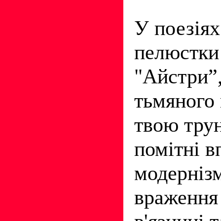
У поезіях
пелюстки 
"Айстри”,
тьмяного
твою тру
помітні в
модернізм
враження 