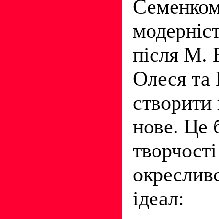
Семенком
модерніст
після М. 
Олеся та 
створити
нове. Це 
творчості
окреслив
ідеал: