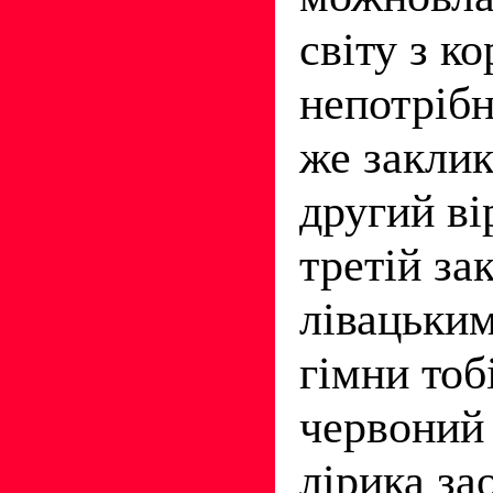
світу з к
непотрібн
же заклик
другий ві
третій за
лівацьки
гімни тоб
червоний 
лірика за