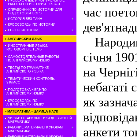
ПРОВЕРОЧНЫЕ И КОНТРОЛЬНЫЕ
РАБОТЫ ПО ИСТОРИИ. 9 КЛАСС
час поето
СПРАВОЧНИК ПО ИСТОРИИ ДЛЯ
ПОДГОТОВКИ К ОГЭ
ИСТОРИЯ БЕЗ ТАЙН
дев'ятнад
КРОССВОРДЫ ПО ИСТОРИИ
ЕГЭ ПО ИСТОРИИ
Народи
»
АНГЛИЙСКИЙ ЯЗЫК
ИНОСТРАННЫЕ ЯЗЫКИ.
РАЗГОВОРНЫЕ ТЕМЫ
січня 190
САМОСТОЯТЕЛЬНЫЕ РАБОТЫ
ПО АНГЛИЙСКОМУ ЯЗЫКУ
на Черніг
ТЕСТЫ ПО ГРАММАТИКЕ
АНГЛИЙСКОГО ЯЗЫКА
ТЕМАТИЧЕСКИЙ КОНТРОЛЬ.
небагаті 
9 КЛАСС
ПОДГОТОВКА К ЕГЭ ПО
АНГЛИЙСКОМУ ЯЗЫКУ
як зазнач
КРОССВОРДЫ ПО
АНГЛИЙСКОМУ ЯЗЫКУ
»
МАТЕМАТИКА - ЦАРИЦА НАУК
відповіда
ЧИСЛА: ОТ АРИФМЕТИКИ ДО ВЫСШЕЙ
МАТЕМАТИКИ
анкети то
РАБОЧИЕ МАТЕРИАЛЫ К УРОКАМ
МАТЕМАТИКИ
РАБОЧИЕ МАТЕРИАЛЫ К УРОКАМ