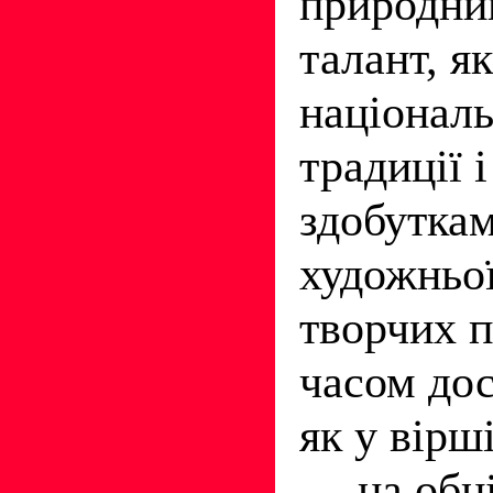
природни
талант, я
національ
традиції 
здобуткам
художньої
творчих 
часом дос
як у вірш
— на обн