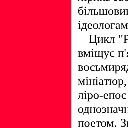
більшови
ідеологам
Цикл "
вміщує п'
восьмиря
мініатюр,
ліро-епос
однозначн
поетом. З