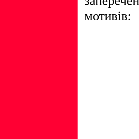
заперече
мотивів: