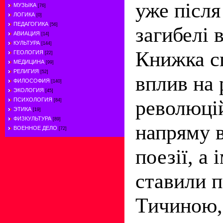
уже після
МУЗЫКА
[76]
ЛОГИКА
[0]
ПЕДАГОГИКА
[56]
загибелі в
АВИАЦИЯ
[14]
КУЛЬТУРА
[144]
Книжка с
ГЕОЛОГИЯ
[22]
МЕДИЦИНА
[99]
РЕЛИГИЯ
[52]
вплив на 
ФИЛОСОФИЯ
[140]
ЭКОЛОГИЯ
[45]
революці
ПСИХОЛОГИЯ
[84]
ЭТИКА
[19]
ФИЗКУЛЬТУРА
[89]
напряму в
ВОЕННОЕ ДЕЛО
[72]
поезії, а 
ставили п
Тичиною,