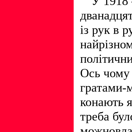
У 1918 
дванадцят
із рук в р
найрізно
політични
Ось чому 
гратами-м
конають я
треба бул
можновла