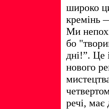
широко ци
кремінь —
Ми непохи
бо "твори
дні!”. Це
нового р
мистецтва
четвертом
речі, має 