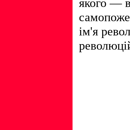
якого — 
самопожер
ім'я рево
революці