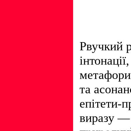
Рвучкий р
інтонації
метафори
та асонан
епітети-п
виразу — 