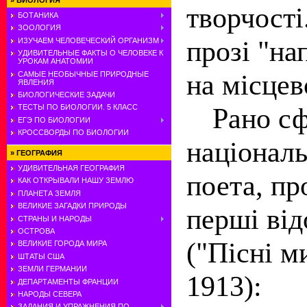
»
БИОЛОГИЯ
творчості
БОТАНИКА
ЗООЛОГИЯ
прозі "на
ИЗУЧАЕМ ЧЕЛОВЕЧЕСКИЙ ОРГАНИЗМ
УДИВИТЕЛЬНЫЕ ФАКТЫ О ЧЕЛОВЕКЕ К
УРОКАМ АНАТОМИИ
на місцев
САМЫЕ НЕОБЫЧНЫЕ ПРИРОДНЫЕ
ЯВЛЕНИЯ
БИОЛОГИЧЕСКИЕ ЗАДАЧИ
Рано с
ТЕСТЫ ПО БИОЛОГИИ. 5 КЛАСС
ЕГЭ ПО БИОЛОГИИ
КРОССВОРДЫ ПО БИОЛОГИИ
національ
»
ГЕОГРАФИЯ
УДИВИТЕЛЬНАЯ ГЕОГРАФИЯ
поета, пр
КАК ОТКРЫВАЛИ НАШУ ЗЕМЛЮ
ПЛАНЕТА ЗЕМЛЯ
ВЕЛИКИЕ ЗАГАДКИ ПРИРОДЫ
перші від
СТРАНЫ И НАРОДЫ
ОСТРОВА
("Пісні м
ВЕЛИКИЕ ГОРОДА МИРА
ШТАТЫ США
ЗЕМЛИ ГЕРМАНИИ
1913):
ДЕПАРТАМЕНТЫ ФРАНЦИИ
НАРОДЫ СЕВЕРА
ЗАДАНИЯ И УПРАЖНЕНИЯ ПО