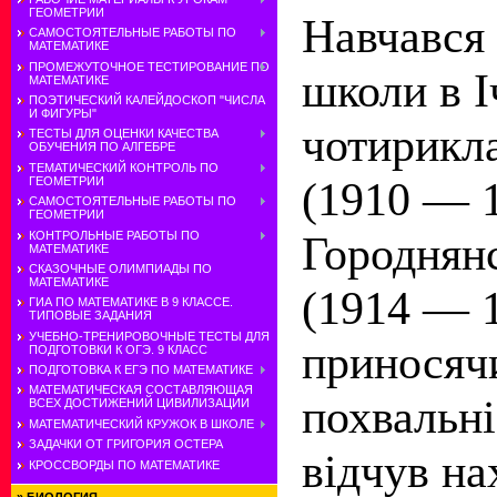
ГЕОМЕТРИИ
Навчався 
САМОСТОЯТЕЛЬНЫЕ РАБОТЫ ПО
МАТЕМАТИКЕ
ПРОМЕЖУТОЧНОЕ ТЕСТИРОВАНИЕ ПО
школи в 
МАТЕМАТИКЕ
ПОЭТИЧЕСКИЙ КАЛЕЙДОСКОП "ЧИСЛА
И ФИГУРЫ"
чотирикл
ТЕСТЫ ДЛЯ ОЦЕНКИ КАЧЕСТВА
ОБУЧЕНИЯ ПО АЛГЕБРЕ
ТЕМАТИЧЕСКИЙ КОНТРОЛЬ ПО
(1910 — 1
ГЕОМЕТРИИ
САМОСТОЯТЕЛЬНЫЕ РАБОТЫ ПО
ГЕОМЕТРИИ
Городнянс
КОНТРОЛЬНЫЕ РАБОТЫ ПО
МАТЕМАТИКЕ
СКАЗОЧНЫЕ ОЛИМПИАДЫ ПО
МАТЕМАТИКЕ
(1914 — 
ГИА ПО МАТЕМАТИКЕ В 9 КЛАССЕ.
ТИПОВЫЕ ЗАДАНИЯ
УЧЕБНО-ТРЕНИРОВОЧНЫЕ ТЕСТЫ ДЛЯ
приносяч
ПОДГОТОВКИ К ОГЭ. 9 КЛАСС
ПОДГОТОВКА К ЕГЭ ПО МАТЕМАТИКЕ
МАТЕМАТИЧЕСКАЯ СОСТАВЛЯЮЩАЯ
похвальні
ВСЕХ ДОСТИЖЕНИЙ ЦИВИЛИЗАЦИИ
МАТЕМАТИЧЕСКИЙ КРУЖОК В ШКОЛЕ
ЗАДАЧКИ ОТ ГРИГОРИЯ ОСТЕРА
відчув на
КРОССВОРДЫ ПО МАТЕМАТИКЕ