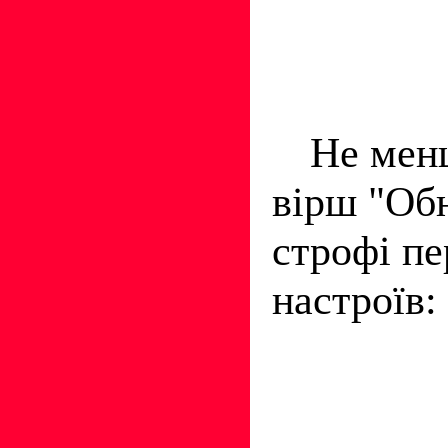
Не мен
вірш "Обн
строфі пе
настроїв: