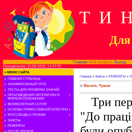
Т И 
Для 
Главная
Мой профиль
Выход
В
Понедельник, 10.08.2026, 13:47:55
»
МЕНЮ САЙТА
Главная
»
Файлы
»
РЕФЕРАТЫ
»
У
ГЛАВНАЯ СТРАНИЦА
ЗАНИМАТЕЛЬНЫЙ УРОК
Василь Чумак
ТЕСТЫ ДЛЯ ПРОВЕРКИ ЗНАНИЙ
ПРОИЗВЕДЕНИЯ ЛИТЕРАТУРЫ В
Три пер
КРАТКОМ ИЗЛОЖЕНИИ
ВЕЛИКОЛЕПНАЯ СОТНЯ
ОСНОВЫ ПРАВОСЛАВНОЙ КУЛЬТУРЫ
"До праці
КРОССВОДЫ К УРОКАМ
ЗАЧЕТЫ
були опуб
РЕФЕРАТЫ
ПОСЛЕ УРОКОВ