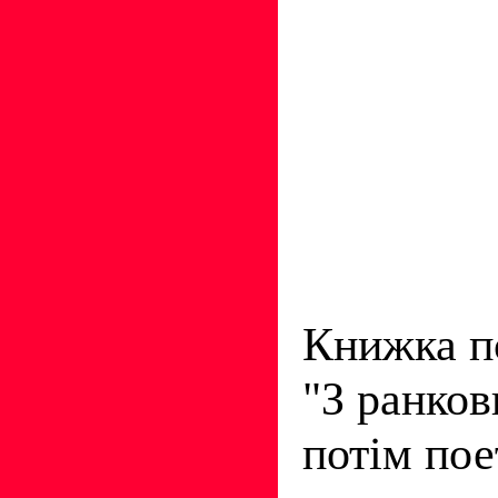
Книжка п
"З ранков
потім пое