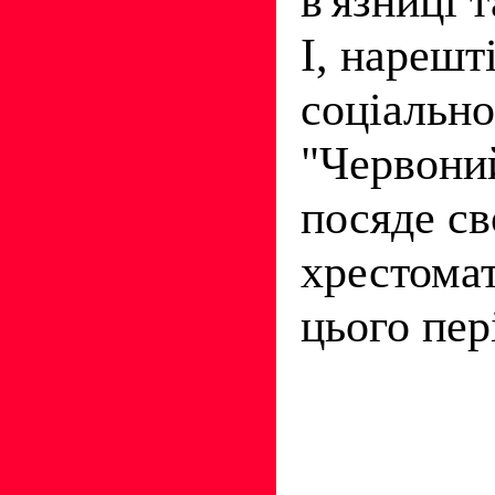
в'язниці т
І, нарешт
соціально
"Червоний
посяде св
хрестомат
цього пер