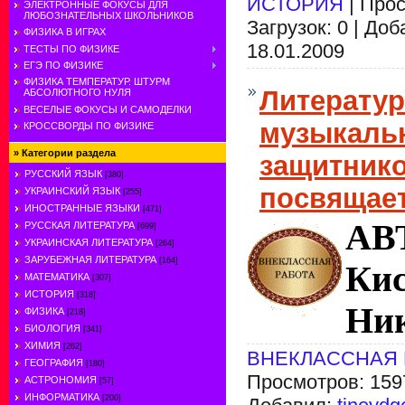
ИСТОРИЯ
| Прос
ЭЛЕКТРОННЫЕ ФОКУСЫ ДЛЯ
ЛЮБОЗНАТЕЛЬНЫХ ШКОЛЬНИКОВ
Загрузок: 0 | До
ФИЗИКА В ИГРАХ
18.01.2009
ТЕСТЫ ПО ФИЗИКЕ
ЕГЭ ПО ФИЗИКЕ
ФИЗИКА ТЕМПЕРАТУР. ШТУРМ
Литератур
АБСОЛЮТНОГО НУЛЯ
ВЕСЕЛЫЕ ФОКУСЫ И САМОДЕЛКИ
музыкаль
КРОССВОРДЫ ПО ФИЗИКЕ
»
Категории раздела
защитнико
РУССКИЙ ЯЗЫК
[380]
посвящае
УКРАИНСКИЙ ЯЗЫК
[255]
ИНОСТРАННЫЕ ЯЗЫКИ
[471]
АВ
РУССКАЯ ЛИТЕРАТУРА
[699]
УКРАИНСКАЯ ЛИТЕРАТУРА
[264]
ЗАРУБЕЖНАЯ ЛИТЕРАТУРА
[164]
Ки
МАТЕМАТИКА
[307]
ИСТОРИЯ
[318]
Ник
ФИЗИКА
[218]
БИОЛОГИЯ
[341]
ХИМИЯ
[262]
ВНЕКЛАССНАЯ 
ГЕОГРАФИЯ
[180]
Просмотров: 1597 
АСТРОНОМИЯ
[57]
ИНФОРМАТИКА
[200]