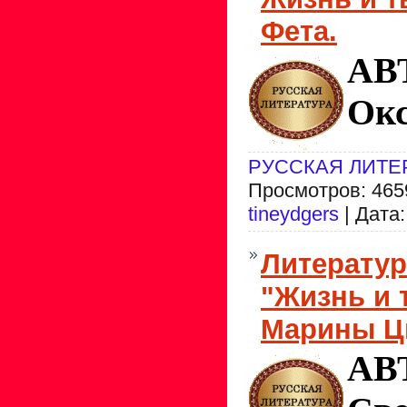
Фета.
АВ
Ок
РУССКАЯ ЛИТЕ
Просмотров: 4659
tineydgers
| Дата
Литерату
"Жизнь и 
Марины Ц
АВ