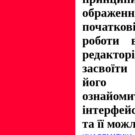
ображенн
початк
роботи 
редакт
засвоїти
його п
ознайо
інтерфей
та її мо