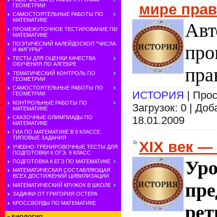
мире прав
ГЕОМЕТРИИ
САМОСТОЯТЕЛЬНЫЕ РАБОТЫ ПО
МАТЕМАТИКЕ
Авт
ПРОМЕЖУТОЧНОЕ ТЕСТИРОВАНИЕ ПО
МАТЕМАТИКЕ
ПОЭТИЧЕСКИЙ КАЛЕЙДОСКОП "ЧИСЛА
про
И ФИГУРЫ"
ТЕСТЫ ДЛЯ ОЦЕНКИ КАЧЕСТВА
ОБУЧЕНИЯ ПО АЛГЕБРЕ
пра
ТЕМАТИЧЕСКИЙ КОНТРОЛЬ ПО
ГЕОМЕТРИИ
САМОСТОЯТЕЛЬНЫЕ РАБОТЫ ПО
ИСТОРИЯ
| Прос
ГЕОМЕТРИИ
КОНТРОЛЬНЫЕ РАБОТЫ ПО
Загрузок: 0 | До
МАТЕМАТИКЕ
18.01.2009
СКАЗОЧНЫЕ ОЛИМПИАДЫ ПО
МАТЕМАТИКЕ
ГИА ПО МАТЕМАТИКЕ В 9 КЛАССЕ.
ТИПОВЫЕ ЗАДАНИЯ
XIX век —
УЧЕБНО-ТРЕНИРОВОЧНЫЕ ТЕСТЫ ДЛЯ
ПОДГОТОВКИ К ОГЭ. 9 КЛАСС
Ур
ПОДГОТОВКА К ЕГЭ ПО МАТЕМАТИКЕ
МАТЕМАТИЧЕСКАЯ СОСТАВЛЯЮЩАЯ
ВСЕХ ДОСТИЖЕНИЙ ЦИВИЛИЗАЦИИ
пр
МАТЕМАТИЧЕСКИЙ КРУЖОК В ШКОЛЕ
ЗАДАЧКИ ОТ ГРИГОРИЯ ОСТЕРА
КРОССВОРДЫ ПО МАТЕМАТИКЕ
рет