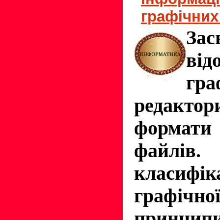
графічних
Зас
ві
гра
редактор
формат
файлі
класифік
графічної
принцип