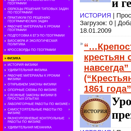
и г
ГЕОГРАФИИ
ОБРАЗЦЫ РЕШЕНИЯ ТИПОВЫХ ЗАДАЧ
ПО ГЕОГРАФИИ
ИСТОРИЯ
| Прос
ПРАКТИКУМ ПО РЕШЕНИЮ
Загрузок: 0 | До
ГЕОГРАФИЧЕСКИХ ЗАДАЧ
РАБОЧИЕ МАТЕРИАЛЫ К УРОКАМ
18.01.2009
ГЕОГРАФИИ
ПОДГОТОВКА К ЕГЭ ПО ГЕОГРАФИИ
БИОСФЕРА И ЭКОЛОГИЧЕСКАЯ
“…Крепост
ПОЛИТИКА
КРОССВОРДЫ ПО ГЕОГРАФИИ
крестьян 
»
ФИЗИКА
навсегда” 
ИСТОРИЯ ФИЗИКИ
УДИВИТЕЛЬНАЯ ФИЗИКА
(“Крестья
РАБОЧИЕ МАТЕРИАЛЫ К УРОКАМ
ФИЗИКИ
ОТКРЫВАЕМ ЗАКОНЫ ФИЗИКИ
1861 года”
ОПОРНЫЕ СХЕМЫ ПО ФИЗИКЕ
СЛОЖНЫЕ ЗАКОНЫ ФИЗИКИ В
Уро
ПРОСТЫХ ОПЫТАХ
ЛАБОРАТОРНЫЕ РАБОТЫ ПО ФИЗИКЕ
САМОСТОЯТЕЛЬНЫЕ РАБОТЫ ПО
пре
ФИЗИКЕ
РАЗНОУРОВНЕВЫЕ КОНТРОЛЬНЫЕ
РАБОТЫ ПО ФИЗИКЕ
УДИВИТЕЛЬНАЯ МЕХАНИКА