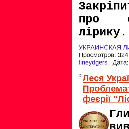
Закріп
про фі
лірику.
УКРАИНСКАЯ Л
Просмотров: 3247
tineydgers
| Дата
Леся Украї
Проблемат
феєрії "Лі
Гл
ви