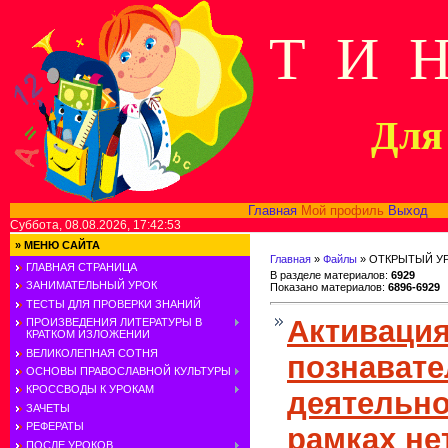
Т И 
Для 
Главная
Мой профиль
Выход
В
Суббота, 08.08.2026, 17:42:53
»
МЕНЮ САЙТА
Главная
»
Файлы
» ОТКРЫТЫЙ У
ГЛАВНАЯ СТРАНИЦА
В разделе материалов
:
6929
ЗАНИМАТЕЛЬНЫЙ УРОК
Показано материалов
:
6896-6929
ТЕСТЫ ДЛЯ ПРОВЕРКИ ЗНАНИЙ
Активаци
ПРОИЗВЕДЕНИЯ ЛИТЕРАТУРЫ В
КРАТКОМ ИЗЛОЖЕНИИ
ВЕЛИКОЛЕПНАЯ СОТНЯ
познават
ОСНОВЫ ПРАВОСЛАВНОЙ КУЛЬТУРЫ
КРОССВОДЫ К УРОКАМ
деятельно
ЗАЧЕТЫ
РЕФЕРАТЫ
рамках не
ПОСЛЕ УРОКОВ