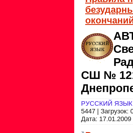
безударн
окончаний
АВ
Све
Рад
СШ № 121
Днепроп
РУССКИЙ ЯЗЫК
5447 | Загрузок: 
Дата:
17.01.2009