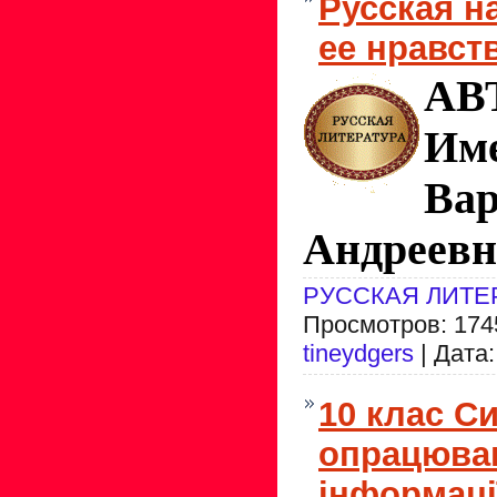
Русская н
ее нравс
АВ
Им
Вар
Андреевн
РУССКАЯ ЛИТЕ
Просмотров: 1745
tineydgers
| Дата
10 клас С
опрацюван
інформаці