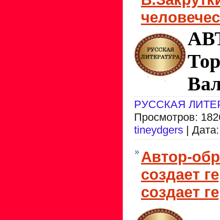
человечес
АВ
То
Вал
РУССКАЯ ЛИТЕ
Просмотров: 1826
tineydgers
| Дата
Автор-обр
создает ге
создает г