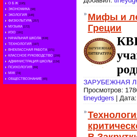
Добавил:
tineydg
О Б Ж
[195]
ЭКОНОМИКА
[98]
Мифы и л
ЭКОЛОГИЯ
[146]
ФИЗКУЛЬТУРА
[257]
Греции
МУЗЫКА
[172]
ИЗО
[191]
КВ
НАЧАЛЬНАЯ ШКОЛА
[638]
ТЕХНОЛОГИЯ
[197]
ВНЕКЛАССНАЯ РАБОТА
[371]
уч
КЛАССНОЕ РУКОВОДСТВО
[206]
АДМИНИСТРАЦИЯ ШКОЛЫ
[134]
род
ПСИХОЛОГИЯ
[69]
МХК
[74]
ОБЩЕСТВОЗНАНИЕ
[65]
ЗАРУБЕЖНАЯ Л
Просмотров: 1786
tineydgers
| Дата
Технологи
критическ
В.Закрутк