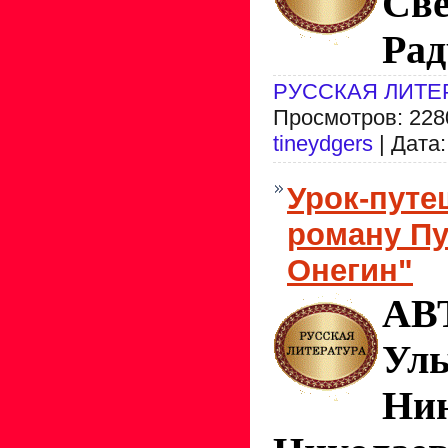
Све
Рад
РУССКАЯ ЛИТЕ
Просмотров: 2280
tineydgers
| Дата
Урок-путе
роману Пу
Онегин"
АВ
Уль
Ни