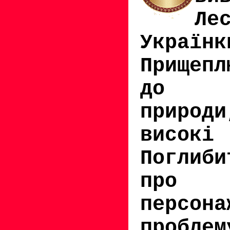
Ле
Українк
Прищепл
до
природи
високі
Поглиб
про 
персона
проблем