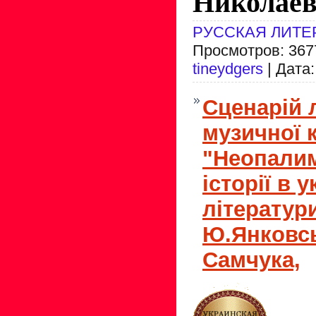
Николае
РУССКАЯ ЛИТЕ
Просмотров: 3677
tineydgers
| Дата
Сценарій 
музичної 
"Неопалим
історії в 
літератури
Ю.Янковсь
Самчука,