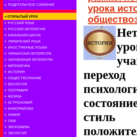
РОДИТЕЛЬСКОЕ СОБРАНИЕ
урока ист
общество
»
ОТКРЫТЫЙ УРОК
РУССКИЙ ЯЗЫК
Не
РУССКАЯ ЛИТЕРАТУРА
НАЧАЛЬНАЯ ШКОЛА
УКРАИНСКИЙ ЯЗЫК
у
ИНОСТРАННЫЕ ЯЗЫКИ
УКРАИНСКАЯ ЛИТЕРАТУРА
уч
ЗАРУБЕЖНАЯ ЛИТЕРАТУРА
МАТЕМАТИКА
перех
ИСТОРИЯ
ОБЩЕСТВОЗНАНИЕ
психолог
БИОЛОГИЯ
ГЕОГРАФИЯ
ФИЗИКА
состояни
АСТРОНОМИЯ
ИНФОРМАТИКА
стиль
ХИМИЯ
ОБЖ
положит
ЭКОНОМИКА
ЭКОЛОГИЯ