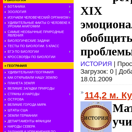
»
БИОЛОГИЯ
XIX 
БОТАНИКА
ЗООЛОГИЯ
ИЗУЧАЕМ ЧЕЛОВЕЧЕСКИЙ ОРГАНИЗМ
эмоциона
УДИВИТЕЛЬНЫЕ ФАКТЫ О ЧЕЛОВЕКЕ К
УРОКАМ АНАТОМИИ
САМЫЕ НЕОБЫЧНЫЕ ПРИРОДНЫЕ
обобщит
ЯВЛЕНИЯ
БИОЛОГИЧЕСКИЕ ЗАДАЧИ
ТЕСТЫ ПО БИОЛОГИИ. 5 КЛАСС
проблемы
ЕГЭ ПО БИОЛОГИИ
КРОССВОРДЫ ПО БИОЛОГИИ
ИСТОРИЯ
| Прос
»
ГЕОГРАФИЯ
Загрузок: 0 | До
УДИВИТЕЛЬНАЯ ГЕОГРАФИЯ
18.01.2009
КАК ОТКРЫВАЛИ НАШУ ЗЕМЛЮ
ПЛАНЕТА ЗЕМЛЯ
ВЕЛИКИЕ ЗАГАДКИ ПРИРОДЫ
114,2 м. К
СТРАНЫ И НАРОДЫ
ОСТРОВА
Ма
ВЕЛИКИЕ ГОРОДА МИРА
ШТАТЫ США
ЗЕМЛИ ГЕРМАНИИ
учи
ДЕПАРТАМЕНТЫ ФРАНЦИИ
НАРОДЫ СЕВЕРА
ЗАДАНИЯ И УПРАЖНЕНИЯ ПО