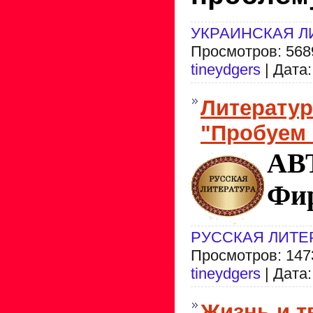
УКРАИНСКАЯ Л
Просмотров: 5689
tineydgers
| Дата
Литератур
"Пробуем 
АВ
Фир
РУССКАЯ ЛИТЕ
Просмотров: 1473
tineydgers
| Дата
Жизнь и т