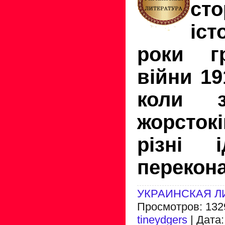
сто
іст
роки гр
війни 19
коли з
жорсток
різні і
перекон
УКРАИНСКАЯ Л
Просмотров: 1329
tineydgers
| Дата