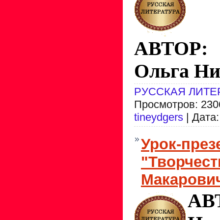
АВТОР:
Ольга Ни
РУССКАЯ ЛИТЕ
Просмотров: 2306
tineydgers
| Дата
Урок-през
"Творчест
Макарови
АВТ