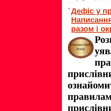
Дефіс у п
Написання
разом і о
Ро
уя
пра
прислівн
озна
правила
прислів