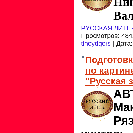
Ни
Вал
РУССКАЯ ЛИТЕ
Просмотров: 4841
tineydgers
| Дата
Подготовк
по картин
"Русская 
АВ
Ма
Ряз