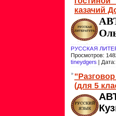
гостиной 
казачий Д
АВ
Оль
РУССКАЯ ЛИТЕ
Просмотров: 1482
tineydgers
| Дата
"Разговор
(для 5 кла
АВ
Куз