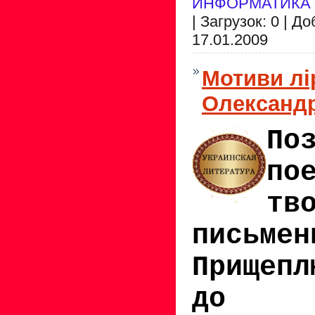
ИНФОРМАТИКА
| Загрузок: 0 | Д
17.01.2009
Мотиви лі
Олександр
По
по
тв
письмен
Прищепл
до п