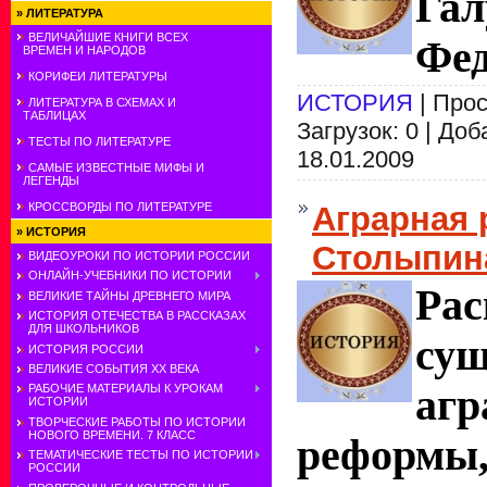
Гал
»
ЛИТЕРАТУРА
ВЕЛИЧАЙШИЕ КНИГИ ВСЕХ
Фед
ВРЕМЕН И НАРОДОВ
КОРИФЕИ ЛИТЕРАТУРЫ
ИСТОРИЯ
| Прос
ЛИТЕРАТУРА В СХЕМАХ И
ТАБЛИЦАХ
Загрузок: 0 | До
ТЕСТЫ ПО ЛИТЕРАТУРЕ
18.01.2009
САМЫЕ ИЗВЕСТНЫЕ МИФЫ И
ЛЕГЕНДЫ
Аграрная 
КРОССВОРДЫ ПО ЛИТЕРАТУРЕ
»
ИСТОРИЯ
Столыпин
ВИДЕОУРОКИ ПО ИСТОРИИ РОССИИ
ОНЛАЙН-УЧЕБНИКИ ПО ИСТОРИИ
Ра
ВЕЛИКИЕ ТАЙНЫ ДРЕВНЕГО МИРА
ИСТОРИЯ ОТЕЧЕСТВА В РАССКАЗАХ
ДЛЯ ШКОЛЬНИКОВ
сущ
ИСТОРИЯ РОССИИ
ВЕЛИКИЕ СОБЫТИЯ ХХ ВЕКА
агр
РАБОЧИЕ МАТЕРИАЛЫ К УРОКАМ
ИСТОРИИ
ТВОРЧЕСКИЕ РАБОТЫ ПО ИСТОРИИ
НОВОГО ВРЕМЕНИ. 7 КЛАСС
рефо
ТЕМАТИЧЕСКИЕ ТЕСТЫ ПО ИСТОРИИ
РОССИИ