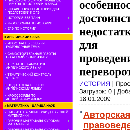
ПРОВЕРОЧНЫЕ И КОНТРОЛЬНЫЕ
особеннос
РАБОТЫ ПО ИСТОРИИ. 9 КЛАСС
СПРАВОЧНИК ПО ИСТОРИИ ДЛЯ
ПОДГОТОВКИ К ОГЭ
досто
ИСТОРИЯ БЕЗ ТАЙН
КРОССВОРДЫ ПО ИСТОРИИ
недостат
ЕГЭ ПО ИСТОРИИ
»
АНГЛИЙСКИЙ ЯЗЫК
для да
ИНОСТРАННЫЕ ЯЗЫКИ.
РАЗГОВОРНЫЕ ТЕМЫ
проведен
САМОСТОЯТЕЛЬНЫЕ РАБОТЫ
ПО АНГЛИЙСКОМУ ЯЗЫКУ
ТЕСТЫ ПО ГРАММАТИКЕ
переворо
АНГЛИЙСКОГО ЯЗЫКА
ТЕМАТИЧЕСКИЙ КОНТРОЛЬ.
9 КЛАСС
ИСТОРИЯ
| Прос
ПОДГОТОВКА К ЕГЭ ПО
АНГЛИЙСКОМУ ЯЗЫКУ
Загрузок: 0 | До
КРОССВОРДЫ ПО
18.01.2009
АНГЛИЙСКОМУ ЯЗЫКУ
»
МАТЕМАТИКА - ЦАРИЦА НАУК
Авторская
ЧИСЛА: ОТ АРИФМЕТИКИ ДО ВЫСШЕЙ
МАТЕМАТИКИ
РАБОЧИЕ МАТЕРИАЛЫ К УРОКАМ
правовед
МАТЕМАТИКИ
РАБОЧИЕ МАТЕРИАЛЫ К УРОКАМ