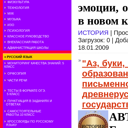
ФИЗКУЛЬТУРА
эмоции, 
ТЕХНОЛОГИЯ
МХК
в новом к
МУЗЫКА
ИЗО
ПСИХОЛОГИЯ
ИСТОРИЯ
| Прос
КЛАССНОЕ РУКОВОДСТВО
Загрузок: 0 | До
ВНЕКЛАССНАЯ РАБОТА
18.01.2009
АДМИНИСТРАЦИЯ ШКОЛЫ
»
РУССКИЙ ЯЗЫК
"Аз, буки,
МОНИТОРИНГ КАЧЕСТВА ЗНАНИЙ. 5
КЛАСС
образова
ОРФОЭПИЯ
ЧАСТИ РЕЧИ
письменно
ТЕСТЫ В ФОРМАТЕ ОГЭ.
древнеру
5 КЛАСС
ПУНКТУАЦИЯ В ЗАДАНИЯХ И
государст
ОТВЕТАХ
САМОСТОЯТЕЛЬНЫЕ
АВ
РАБОТЫ.10 КЛАСС
КРОССВОРДЫ ПО РУССКОМУ
ЯЗЫКУ