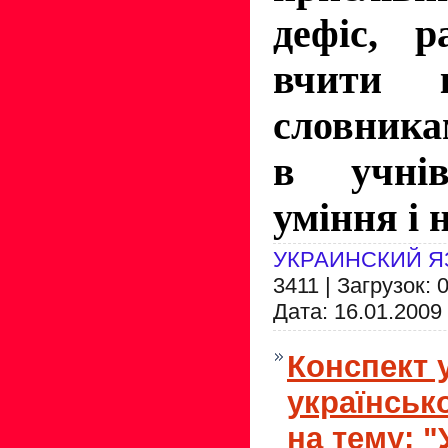
дефіс, р
вчити к
словника
в учнів
уміння і 
УКРАИНСКИЙ Я
3411 | Загрузок: 
Дата:
16.01.2009
Конспект 
українсько
на тему: "