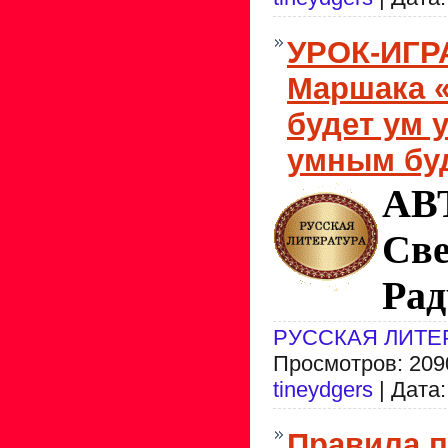
УРОК-ИГРА
Маршака 
будет ум у
умным бу
АВ
Све
Рад
РУССКАЯ ЛИТЕ
Просмотров: 2090
tineydgers
| Дата
Правила 