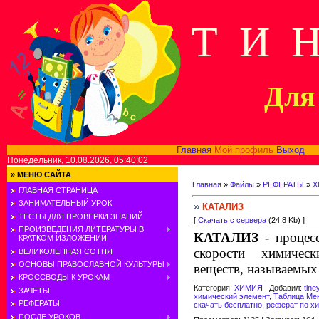
Т И 
Для 
Главная
Мой профиль
Выход
В
Понедельник, 10.08.2026, 05:40:02
»
МЕНЮ САЙТА
Главная
»
Файлы
»
РЕФЕРАТЫ
»
Х
ГЛАВНАЯ СТРАНИЦА
ЗАНИМАТЕЛЬНЫЙ УРОК
КАТАЛИЗ
ТЕСТЫ ДЛЯ ПРОВЕРКИ ЗНАНИЙ
[
Скачать с сервера
(24.8 Kb) ]
ПРОИЗВЕДЕНИЯ ЛИТЕРАТУРЫ В
КАТАЛИЗ
- процес
КРАТКОМ ИЗЛОЖЕНИИ
скорости химичес
ВЕЛИКОЛЕПНАЯ СОТНЯ
ОСНОВЫ ПРАВОСЛАВНОЙ КУЛЬТУРЫ
веществ, называемых
КРОССВОДЫ К УРОКАМ
Категория
:
ХИМИЯ
|
Добавил
:
tine
ЗАЧЕТЫ
химический элемент
,
Таблица Ме
РЕФЕРАТЫ
скачать бесплатно
,
реферат по х
ПОСЛЕ УРОКОВ