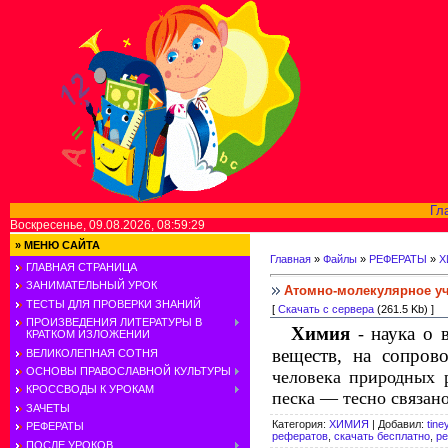
Гл
Воскресенье, 09.08.2026, 08:59:29
»
МЕНЮ САЙТА
Главная
»
Файлы
»
РЕФЕРАТЫ
»
Х
ГЛАВНАЯ СТРАНИЦА
ЗАНИМАТЕЛЬНЫЙ УРОК
Атомно-молекулярное уч
ТЕСТЫ ДЛЯ ПРОВЕРКИ ЗНАНИЙ
[
Скачать с сервера
(261.5 Kb) ]
ПРОИЗВЕДЕНИЯ ЛИТЕРАТУРЫ В
Химия
наука о в
-
КРАТКОМ ИЗЛОЖЕНИИ
веществ, на сопров
ВЕЛИКОЛЕПНАЯ СОТНЯ
ОСНОВЫ ПРАВОСЛАВНОЙ КУЛЬТУРЫ
человека природных р
КРОССВОДЫ К УРОКАМ
песка — тесно связано
ЗАЧЕТЫ
Категория
:
ХИМИЯ
|
Добавил
:
tine
РЕФЕРАТЫ
рефератов
,
скачать бесплатно
,
ре
ПОСЛЕ УРОКОВ