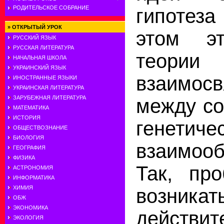
РОДИТЕЛЬСКОЕ СОБРАНИЕ
гипотеза
»
ОТКРЫТЫЙ УРОК
этом э
РУССКИЙ ЯЗЫК
РУССКАЯ ЛИТЕРАТУРА
теории
НАЧАЛЬНАЯ ШКОЛА
УКРАИНСКИЙ ЯЗЫК
взаимос
ИНОСТРАННЫЕ ЯЗЫКИ
УКРАИНСКАЯ ЛИТЕРАТУРА
ЗАРУБЕЖНАЯ ЛИТЕРАТУРА
между со
МАТЕМАТИКА
ИСТОРИЯ
генетиче
ОБЩЕСТВОЗНАНИЕ
БИОЛОГИЯ
взаимооб
ГЕОГРАФИЯ
ФИЗИКА
Так, пр
АСТРОНОМИЯ
ИНФОРМАТИКА
ХИМИЯ
возн
ОБЖ
ЭКОНОМИКА
действит
ЭКОЛОГИЯ