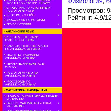
Физиология
,
б
ПРОВЕРОЧНЫЕ И КОНТРОЛЬНЫЕ
РАБОТЫ ПО ИСТОРИИ. 9 КЛАСС
СПРАВОЧНИК ПО ИСТОРИИ ДЛЯ
Просмотров
:
9
ПОДГОТОВКИ К ОГЭ
ИСТОРИЯ БЕЗ ТАЙН
Рейтинг
:
4.9
/
1
КРОССВОРДЫ ПО ИСТОРИИ
ЕГЭ ПО ИСТОРИИ
»
АНГЛИЙСКИЙ ЯЗЫК
ИНОСТРАННЫЕ ЯЗЫКИ.
РАЗГОВОРНЫЕ ТЕМЫ
САМОСТОЯТЕЛЬНЫЕ РАБОТЫ
ПО АНГЛИЙСКОМУ ЯЗЫКУ
ТЕСТЫ ПО ГРАММАТИКЕ
АНГЛИЙСКОГО ЯЗЫКА
ТЕМАТИЧЕСКИЙ КОНТРОЛЬ.
9 КЛАСС
ПОДГОТОВКА К ЕГЭ ПО
АНГЛИЙСКОМУ ЯЗЫКУ
КРОССВОРДЫ ПО
АНГЛИЙСКОМУ ЯЗЫКУ
»
МАТЕМАТИКА - ЦАРИЦА НАУК
ЧИСЛА: ОТ АРИФМЕТИКИ ДО ВЫСШЕЙ
МАТЕМАТИКИ
РАБОЧИЕ МАТЕРИАЛЫ К УРОКАМ
МАТЕМАТИКИ
РАБОЧИЕ МАТЕРИАЛЫ К УРОКАМ