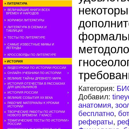
»
ЛИТЕРАТУРА
некотор
ВЕЛИЧАЙШИЕ КНИГИ ВСЕХ
ВРЕМЕН И НАРОДОВ
дополни
КОРИФЕИ ЛИТЕРАТУРЫ
ЛИТЕРАТУРА В СХЕМАХ И
ТАБЛИЦАХ
формаль
ТЕСТЫ ПО ЛИТЕРАТУРЕ
САМЫЕ ИЗВЕСТНЫЕ МИФЫ И
методол
ЛЕГЕНДЫ
КРОССВОРДЫ ПО ЛИТЕРАТУРЕ
гносеоло
»
ИСТОРИЯ
ВИДЕОУРОКИ ПО ИСТОРИИ РОССИИ
требован
ОНЛАЙН-УЧЕБНИКИ ПО ИСТОРИИ
ВЕЛИКИЕ ТАЙНЫ ДРЕВНЕГО МИРА
ИСТОРИЯ ОТЕЧЕСТВА В РАССКАЗАХ
Категория
:
БИ
ДЛЯ ШКОЛЬНИКОВ
ИСТОРИЯ РОССИИ
Добавил
:
tine
ВЕЛИКИЕ СОБЫТИЯ ХХ ВЕКА
анатомия
,
зоо
РАБОЧИЕ МАТЕРИАЛЫ К УРОКАМ
ИСТОРИИ
бесплатно
,
бо
ТВОРЧЕСКИЕ РАБОТЫ ПО ИСТОРИИ
НОВОГО ВРЕМЕНИ. 7 КЛАСС
рефераты
,
реф
ТЕМАТИЧЕСКИЕ ТЕСТЫ ПО ИСТОРИИ
РОССИИ