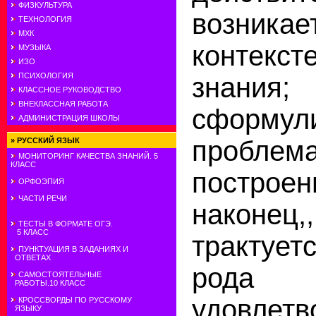
ФИЗКУЛЬТУРА
возника
ТЕХНОЛОГИЯ
МХК
контекс
МУЗЫКА
ИЗО
ПСИХОЛОГИЯ
знани
КЛАССНОЕ РУКОВОДСТВО
ВНЕКЛАССНАЯ РАБОТА
сформул
АДМИНИСТРАЦИЯ ШКОЛЫ
проблем
»
РУССКИЙ ЯЗЫК
МОНИТОРИНГ КАЧЕСТВА ЗНАНИЙ. 5
КЛАСС
построен
ОРФОЭПИЯ
ЧАСТИ РЕЧИ
наконе
ТЕСТЫ В ФОРМАТЕ ОГЭ.
5 КЛАСС
трактует
ПУНКТУАЦИЯ В ЗАДАНИЯХ И
ОТВЕТАХ
рода 
САМОСТОЯТЕЛЬНЫЕ
РАБОТЫ.10 КЛАСС
удовлет
КРОССВОРДЫ ПО РУССКОМУ
ЯЗЫКУ