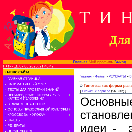
Т И 
Для 
Главная
Мой профиль
Выход
В
Пятница, 07.08.2026, 21:40:42
»
МЕНЮ САЙТА
Главная
»
Файлы
»
РЕФЕРАТЫ
»
Б
ГЛАВНАЯ СТРАНИЦА
ЗАНИМАТЕЛЬНЫЙ УРОК
Гипотеза как форма разв
ТЕСТЫ ДЛЯ ПРОВЕРКИ ЗНАНИЙ
[
Скачать с сервера
(56.3 Kb) ]
ПРОИЗВЕДЕНИЯ ЛИТЕРАТУРЫ В
Основны
КРАТКОМ ИЗЛОЖЕНИИ
ВЕЛИКОЛЕПНАЯ СОТНЯ
ОСНОВЫ ПРАВОСЛАВНОЙ КУЛЬТУРЫ
становл
КРОССВОДЫ К УРОКАМ
ЗАЧЕТЫ
идеи -
РЕФЕРАТЫ
ПОСЛЕ УРОКОВ