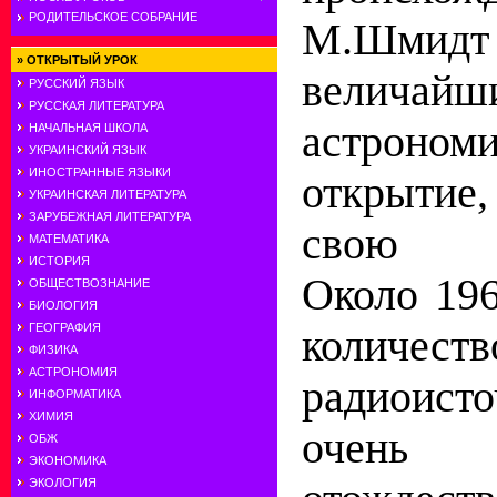
РОДИТЕЛЬСКОЕ СОБРАНИЕ
М.Шмидт 
»
ОТКРЫТЫЙ УРОК
величайш
РУССКИЙ ЯЗЫК
РУССКАЯ ЛИТЕРАТУРА
астроном
НАЧАЛЬНАЯ ШКОЛА
УКРАИНСКИЙ ЯЗЫК
ИНОСТРАННЫЕ ЯЗЫКИ
открытие
УКРАИНСКАЯ ЛИТЕРАТУРА
ЗАРУБЕЖНАЯ ЛИТЕРАТУРА
свою п
МАТЕМАТИКА
ИСТОРИЯ
Около 196
ОБЩЕСТВОЗНАНИЕ
БИОЛОГИЯ
ГЕОГРАФИЯ
количеств
ФИЗИКА
АСТРОНОМИЯ
радиоист
ИНФОРМАТИКА
ХИМИЯ
очень
ОБЖ
ЭКОНОМИКА
ЭКОЛОГИЯ