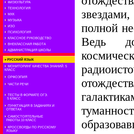
отожде
ФИЗКУЛЬТУРА
ТЕХНОЛОГИЯ
звездам
МХК
МУЗЫКА
полной н
ИЗО
ПСИХОЛОГИЯ
Ведь д
КЛАССНОЕ РУКОВОДСТВО
ВНЕКЛАССНАЯ РАБОТА
АДМИНИСТРАЦИЯ ШКОЛЫ
космичес
»
РУССКИЙ ЯЗЫК
радиоист
МОНИТОРИНГ КАЧЕСТВА ЗНАНИЙ. 5
КЛАСС
ОРФОЭПИЯ
отождест
ЧАСТИ РЕЧИ
галакти
ТЕСТЫ В ФОРМАТЕ ОГЭ.
5 КЛАСС
ПУНКТУАЦИЯ В ЗАДАНИЯХ И
туманност
ОТВЕТАХ
САМОСТОЯТЕЛЬНЫЕ
образов
РАБОТЫ.10 КЛАСС
КРОССВОРДЫ ПО РУССКОМУ
ЯЗЫКУ