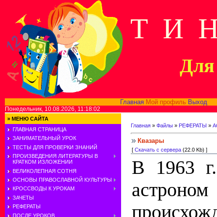
Т И 
Для 
Главная
Мой профиль
Выход
В
Понедельник, 10.08.2026, 11:18:02
»
МЕНЮ САЙТА
Главная
»
Файлы
»
РЕФЕРАТЫ
»
А
ГЛАВНАЯ СТРАНИЦА
ЗАНИМАТЕЛЬНЫЙ УРОК
Квазары
ТЕСТЫ ДЛЯ ПРОВЕРКИ ЗНАНИЙ
[
Скачать с сервера
(22.0 Kb) ]
ПРОИЗВЕДЕНИЯ ЛИТЕРАТУРЫ В
В 1963 г
КРАТКОМ ИЗЛОЖЕНИИ
ВЕЛИКОЛЕПНАЯ СОТНЯ
ОСНОВЫ ПРАВОСЛАВНОЙ КУЛЬТУРЫ
астроном
КРОССВОДЫ К УРОКАМ
ЗАЧЕТЫ
происхож
РЕФЕРАТЫ
ПОСЛЕ УРОКОВ