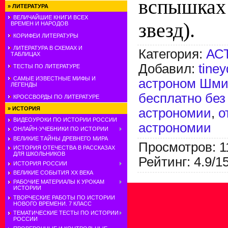
вспышка
»
ЛИТЕРАТУРА
ВЕЛИЧАЙШИЕ КНИГИ ВСЕХ
звезд).
ВРЕМЕН И НАРОДОВ
КОРИФЕИ ЛИТЕРАТУРЫ
ЛИТЕРАТУРА В СХЕМАХ И
Категория
:
АС
ТАБЛИЦАХ
Добавил
:
tine
ТЕСТЫ ПО ЛИТЕРАТУРЕ
САМЫЕ ИЗВЕСТНЫЕ МИФЫ И
астроном Шми
ЛЕГЕНДЫ
бесплатно без
КРОССВОРДЫ ПО ЛИТЕРАТУРЕ
»
ИСТОРИЯ
астрономии
,
о
ВИДЕОУРОКИ ПО ИСТОРИИ РОССИИ
астрономии
ОНЛАЙН-УЧЕБНИКИ ПО ИСТОРИИ
ВЕЛИКИЕ ТАЙНЫ ДРЕВНЕГО МИРА
Просмотров
:
1
ИСТОРИЯ ОТЕЧЕСТВА В РАССКАЗАХ
ДЛЯ ШКОЛЬНИКОВ
Рейтинг
:
4.9
/
1
ИСТОРИЯ РОССИИ
ВЕЛИКИЕ СОБЫТИЯ ХХ ВЕКА
РАБОЧИЕ МАТЕРИАЛЫ К УРОКАМ
ИСТОРИИ
ТВОРЧЕСКИЕ РАБОТЫ ПО ИСТОРИИ
НОВОГО ВРЕМЕНИ. 7 КЛАСС
ТЕМАТИЧЕСКИЕ ТЕСТЫ ПО ИСТОРИИ
РОССИИ