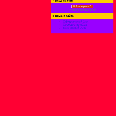
»
Вход на сайт
Войти через uID
Старая форма входа
»
Друзья сайта
Официальный блог
Сообщество uCoz
База знаний uCoz