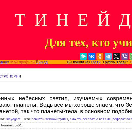
Т И Н Е Й 
Для тех, кто уч
авная
Мой профиль
Выход
Вы вошли как
Гость
| Группа "
Гости
" |
СТРОНОМИЯ
енных небесных светил, изучаемых современ
мают планеты. Ведь все мы хорошо знаем, что Зе
анетой, так что планеты-тела, в основном подоб
вил
:
tineydgers
|
Теги
:
планеты Земной группы
,
скачать бесплатно без смс
,
реферат по 
|
Рейтинг
:
5.0
/
1