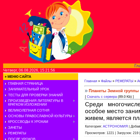
Гл
Четверг, 06.08.2026, 15:21:56
»
МЕНЮ САЙТА
Главная
»
Файлы
»
РЕФЕРАТЫ
»
А
ГЛАВНАЯ СТРАНИЦА
ЗАНИМАТЕЛЬНЫЙ УРОК
Планеты Земной группы
ТЕСТЫ ДЛЯ ПРОВЕРКИ ЗНАНИЙ
[
Скачать с сервера
(89.0 Kb) ]
ПРОИЗВЕДЕНИЯ ЛИТЕРАТУРЫ В
Среди многочисл
КРАТКОМ ИЗЛОЖЕНИИ
особое место зани
ВЕЛИКОЛЕПНАЯ СОТНЯ
ОСНОВЫ ПРАВОСЛАВНОЙ КУЛЬТУРЫ
живем, является пл
КРОССВОДЫ К УРОКАМ
Категория
:
АСТРОНОМИЯ
|
Доба
ЗАЧЕТЫ
Просмотров
:
1221
|
Загрузок
:
219
РЕФЕРАТЫ
ПОСЛЕ УРОКОВ