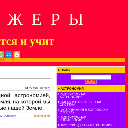
Д Ж Е Р Ы
ится и учит
RSS
»
Поиск
04.05.2009, 20:38:26
»
АСТРОНОМИЯ
ной астрономией,
УДИВИТЕЛЬНАЯ
АСТРОНОМИЯ
мля, на которой мы
ЗАГАДОЧНАЯ СОЛНЕЧНАЯ
СИСТЕМА
ные нашей Земле.
АСТРОНОМИЯ В ВОПРОСАХ И
ОТВЕТАХ
астрономии
УДИВИТЕЛЬНАЯ
КОСМОЛОГИЯ
КРОССВОРДЫ ПО АСТРОНОМИИ