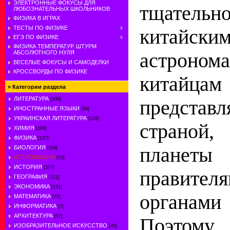
ЭЛЕКТРОННЫЕ ФОКУСЫ ДЛЯ
тщательн
ЛЮБОЗНАТЕЛЬНЫХ ШКОЛЬНИКОВ
ФИЗИКА В ИГРАХ
ТЕСТЫ ПО ФИЗИКЕ
китайски
ЕГЭ ПО ФИЗИКЕ
ФИЗИКА ТЕМПЕРАТУР. ШТУРМ
астроном
АБСОЛЮТНОГО НУЛЯ
ВЕСЕЛЫЕ ФОКУСЫ И САМОДЕЛКИ
КРОССВОРДЫ ПО ФИЗИКЕ
китай
»
Категории раздела
ЛИТЕРАТУРА
представл
[306]
ИНОСТРАННЫЕ ЯЗЫКИ
[89]
УКРАИНСКАЯ ЛИТЕРАТУРА
[128]
страной
ХИМИЯ
[109]
ФИЗИКА
[137]
план
БИОЛОГИЯ
[119]
АСТРОНОМИЯ
[53]
ИСТОРИЯ
[377]
правителя
ГЕОГРАФИЯ
[121]
ЭКОНОМИКА
[131]
органа
МАТЕМАТИКА
[75]
ИНФОРМАТИКА
[7]
АРХИТЕКТУРА
[57]
Поэтом
ИЗОБРАЗИТЕЛЬНОЕ ИСКУССТВО
[45]