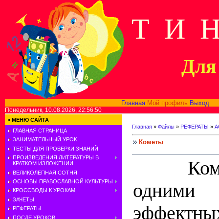
Т И 
Для 
Главная
Мой профиль
Выход
В
Понедельник, 10.08.2026, 22:56:50
»
МЕНЮ САЙТА
Главная
»
Файлы
»
РЕФЕРАТЫ
»
А
ГЛАВНАЯ СТРАНИЦА
ЗАНИМАТЕЛЬНЫЙ УРОК
Кометы
ТЕСТЫ ДЛЯ ПРОВЕРКИ ЗНАНИЙ
ПРОИЗВЕДЕНИЯ ЛИТЕРАТУРЫ В
Ко
КРАТКОМ ИЗЛОЖЕНИИ
ВЕЛИКОЛЕПНАЯ СОТНЯ
ОСНОВЫ ПРАВОСЛАВНОЙ КУЛЬТУРЫ
одними
КРОССВОДЫ К УРОКАМ
ЗАЧЕТЫ
эффект
РЕФЕРАТЫ
ПОСЛЕ УРОКОВ