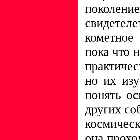
поколе
свидетел
кометное
пока что 
практичес
но их из
понять о
других со
космичес
она прохо