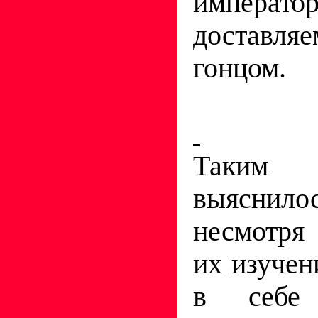
император
доставля
гонцом.
Таким
выясни
несмотря
их изучен
в себе