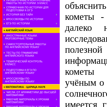
ПРОВЕРОЧНЫЕ И КОНТРОЛЬНЫЕ
объясни
РАБОТЫ ПО ИСТОРИИ. 9 КЛАСС
СПРАВОЧНИК ПО ИСТОРИИ ДЛЯ
ПОДГОТОВКИ К ОГЭ
кометы -
ИСТОРИЯ БЕЗ ТАЙН
КРОССВОРДЫ ПО ИСТОРИИ
ЕГЭ ПО ИСТОРИИ
далеко 
»
АНГЛИЙСКИЙ ЯЗЫК
исследов
ИНОСТРАННЫЕ ЯЗЫКИ.
РАЗГОВОРНЫЕ ТЕМЫ
САМОСТОЯТЕЛЬНЫЕ РАБОТЫ
полез
ПО АНГЛИЙСКОМУ ЯЗЫКУ
ТЕСТЫ ПО ГРАММАТИКЕ
АНГЛИЙСКОГО ЯЗЫКА
информац
ТЕМАТИЧЕСКИЙ КОНТРОЛЬ.
9 КЛАСС
кометы 
ПОДГОТОВКА К ЕГЭ ПО
АНГЛИЙСКОМУ ЯЗЫКУ
КРОССВОРДЫ ПО
учёным о
АНГЛИЙСКОМУ ЯЗЫКУ
»
МАТЕМАТИКА - ЦАРИЦА НАУК
солнеч
ЧИСЛА: ОТ АРИФМЕТИКИ ДО ВЫСШЕЙ
МАТЕМАТИКИ
РАБОЧИЕ МАТЕРИАЛЫ К УРОКАМ
имеется г
МАТЕМАТИКИ
РАБОЧИЕ МАТЕРИАЛЫ К УРОКАМ