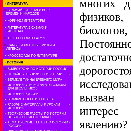
многих д
»
ЛИТЕРАТУРА
ВЕЛИЧАЙШИЕ КНИГИ ВСЕХ
физико
ВРЕМЕН И НАРОДОВ
КОРИФЕИ ЛИТЕРАТУРЫ
биологов
ЛИТЕРАТУРА В СХЕМАХ И
ТАБЛИЦАХ
ТЕСТЫ ПО ЛИТЕРАТУРЕ
Постоянн
САМЫЕ ИЗВЕСТНЫЕ МИФЫ И
ЛЕГЕНДЫ
достаточ
КРОССВОРДЫ ПО ЛИТЕРАТУРЕ
»
ИСТОРИЯ
дорогост
ВИДЕОУРОКИ ПО ИСТОРИИ РОССИИ
ОНЛАЙН-УЧЕБНИКИ ПО ИСТОРИИ
исследов
ВЕЛИКИЕ ТАЙНЫ ДРЕВНЕГО МИРА
ИСТОРИЯ ОТЕЧЕСТВА В РАССКАЗАХ
ДЛЯ ШКОЛЬНИКОВ
вызван 
ИСТОРИЯ РОССИИ
ВЕЛИКИЕ СОБЫТИЯ ХХ ВЕКА
РАБОЧИЕ МАТЕРИАЛЫ К УРОКАМ
интере
ИСТОРИИ
ТВОРЧЕСКИЕ РАБОТЫ ПО ИСТОРИИ
НОВОГО ВРЕМЕНИ. 7 КЛАСС
явлению
ТЕМАТИЧЕСКИЕ ТЕСТЫ ПО ИСТОРИИ
РОССИИ