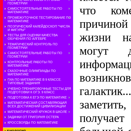
ГЕОМЕТРИИ
что ком
САМОСТОЯТЕЛЬНЫЕ РАБОТЫ ПО
МАТЕМАТИКЕ
ПРОМЕЖУТОЧНОЕ ТЕСТИРОВАНИЕ ПО
причиной
МАТЕМАТИКЕ
ПОЭТИЧЕСКИЙ КАЛЕЙДОСКОП "ЧИСЛА
И ФИГУРЫ"
жизни н
ТЕСТЫ ДЛЯ ОЦЕНКИ КАЧЕСТВА
ОБУЧЕНИЯ ПО АЛГЕБРЕ
ТЕМАТИЧЕСКИЙ КОНТРОЛЬ ПО
могут 
ГЕОМЕТРИИ
САМОСТОЯТЕЛЬНЫЕ РАБОТЫ ПО
ГЕОМЕТРИИ
инфо
КОНТРОЛЬНЫЕ РАБОТЫ ПО
МАТЕМАТИКЕ
СКАЗОЧНЫЕ ОЛИМПИАДЫ ПО
возникно
МАТЕМАТИКЕ
ГИА ПО МАТЕМАТИКЕ В 9 КЛАССЕ.
ТИПОВЫЕ ЗАДАНИЯ
галакти
УЧЕБНО-ТРЕНИРОВОЧНЫЕ ТЕСТЫ ДЛЯ
ПОДГОТОВКИ К ОГЭ. 9 КЛАСС
ПОДГОТОВКА К ЕГЭ ПО МАТЕМАТИКЕ
заметить
МАТЕМАТИЧЕСКАЯ СОСТАВЛЯЮЩАЯ
ВСЕХ ДОСТИЖЕНИЙ ЦИВИЛИЗАЦИИ
МАТЕМАТИЧЕСКИЙ КРУЖОК В ШКОЛЕ
получа
ЗАДАЧКИ ОТ ГРИГОРИЯ ОСТЕРА
КРОССВОРДЫ ПО МАТЕМАТИКЕ