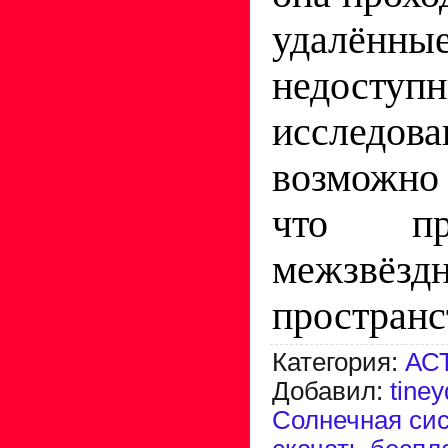
удалённ
недост
исслед
возможно
что пр
межзвёзд
пространс
Категория
:
АС
Добавил
:
tine
Солнечная си