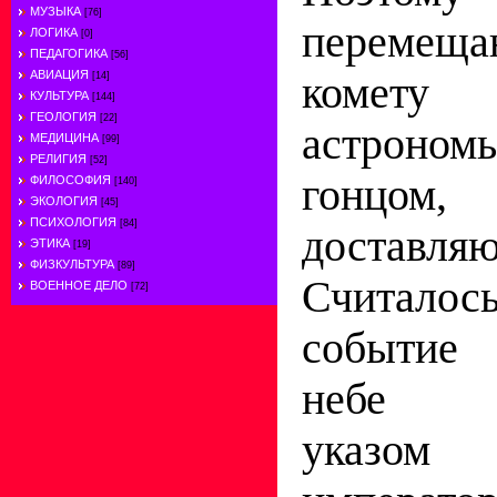
МУЗЫКА
[76]
перемещ
ЛОГИКА
[0]
ПЕДАГОГИКА
[56]
АВИАЦИЯ
комет
[14]
КУЛЬТУРА
[144]
ГЕОЛОГИЯ
[22]
астрон
МЕДИЦИНА
[99]
РЕЛИГИЯ
[52]
гонцом
ФИЛОСОФИЯ
[140]
ЭКОЛОГИЯ
[45]
ПСИХОЛОГИЯ
[84]
доставля
ЭТИКА
[19]
ФИЗКУЛЬТУРА
[89]
Считалос
ВОЕННОЕ ДЕЛО
[72]
событие
небе п
указом