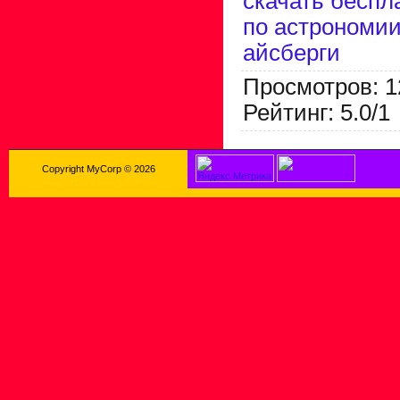
скачать беспл
по астрономи
айсберги
Просмотров
:
1
Рейтинг
:
5.0
/
1
Copyright MyCorp © 2026