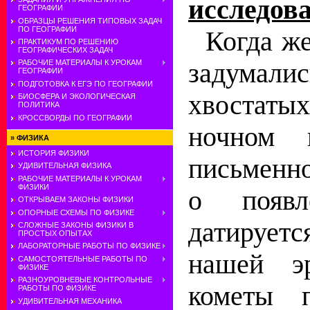
исследова
ГЕОГРАФИИ
ОБРАЗЦЫ РЕШЕНИЯ ТИПОВЫХ ЗАДАЧ
ПО ГЕОГРАФИИ
Когда ж
ПРАКТИКУМ ПО РЕШЕНИЮ
ГЕОГРАФИЧЕСКИХ ЗАДАЧ
задумал
РАБОЧИЕ МАТЕРИАЛЫ К УРОКАМ
ГЕОГРАФИИ
ПОДГОТОВКА К ЕГЭ ПО ГЕОГРАФИИ
хвостаты
БИОСФЕРА И ЭКОЛОГИЧЕСКАЯ
ПОЛИТИКА
КРОССВОРДЫ ПО ГЕОГРАФИИ
ночном 
»
ФИЗИКА
ИСТОРИЯ ФИЗИКИ
письменн
УДИВИТЕЛЬНАЯ ФИЗИКА
РАБОЧИЕ МАТЕРИАЛЫ К УРОКАМ
ФИЗИКИ
о появл
ОТКРЫВАЕМ ЗАКОНЫ ФИЗИКИ
ОПОРНЫЕ СХЕМЫ ПО ФИЗИКЕ
датируетс
СЛОЖНЫЕ ЗАКОНЫ ФИЗИКИ В
ПРОСТЫХ ОПЫТАХ
ЛАБОРАТОРНЫЕ РАБОТЫ ПО ФИЗИКЕ
нашей э
САМОСТОЯТЕЛЬНЫЕ РАБОТЫ ПО
ФИЗИКЕ
РАЗНОУРОВНЕВЫЕ КОНТРОЛЬНЫЕ
кометы п
РАБОТЫ ПО ФИЗИКЕ
УДИВИТЕЛЬНАЯ МЕХАНИКА