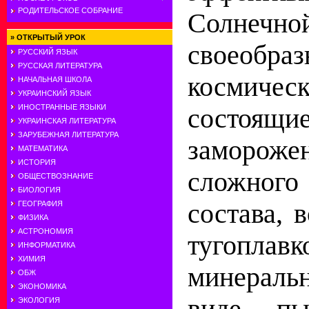
РОДИТЕЛЬСКОЕ СОБРАНИЕ
Солнечно
»
ОТКРЫТЫЙ УРОК
своеобра
РУССКИЙ ЯЗЫК
РУССКАЯ ЛИТЕРАТУРА
космичес
НАЧАЛЬНАЯ ШКОЛА
УКРАИНСКИЙ ЯЗЫК
ИНОСТРАННЫЕ ЯЗЫКИ
сост
УКРАИНСКАЯ ЛИТЕРАТУРА
ЗАРУБЕЖНАЯ ЛИТЕРАТУРА
заморож
МАТЕМАТИКА
ИСТОРИЯ
сложного
ОБЩЕСТВОЗНАНИЕ
БИОЛОГИЯ
состава,
в
ГЕОГРАФИЯ
ФИЗИКА
АСТРОНОМИЯ
тугоплавк
ИНФОРМАТИКА
ХИМИЯ
минеральн
ОБЖ
ЭКОНОМИКА
виде п
ЭКОЛОГИЯ