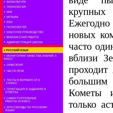
ФИЗКУЛЬТУРА
ТЕХНОЛОГИЯ
крупных
МХК
МУЗЫКА
Ежегодно
ИЗО
ПСИХОЛОГИЯ
новых ко
КЛАССНОЕ РУКОВОДСТВО
ВНЕКЛАССНАЯ РАБОТА
АДМИНИСТРАЦИЯ ШКОЛЫ
часто один
»
РУССКИЙ ЯЗЫК
вблизи З
МОНИТОРИНГ КАЧЕСТВА ЗНАНИЙ. 5
КЛАСС
ОРФОЭПИЯ
проходит 
ЧАСТИ РЕЧИ
больши
ТЕСТЫ В ФОРМАТЕ ОГЭ.
5 КЛАСС
Кометы и
ПУНКТУАЦИЯ В ЗАДАНИЯХ И
ОТВЕТАХ
САМОСТОЯТЕЛЬНЫЕ
только ас
РАБОТЫ.10 КЛАСС
КРОССВОРДЫ ПО РУССКОМУ
ЯЗЫКУ