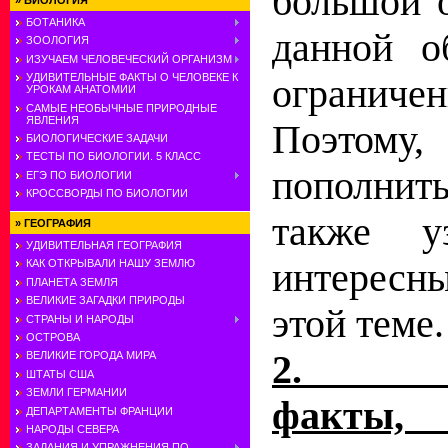
большой 
»
БИОЛОГИЯ
БОТАНИКА
данной о
ЗООЛОГИЯ
ИЗУЧАЕМ ЧЕЛОВЕЧЕСКИЙ ОРГАНИЗМ
УДИВИТЕЛЬНЫЕ ФАКТЫ О ЧЕЛОВЕКЕ К
ограничен
УРОКАМ АНАТОМИИ
САМЫЕ НЕОБЫЧНЫЕ ПРИРОДНЫЕ
ЯВЛЕНИЯ
Поэтому,
БИОЛОГИЧЕСКИЕ ЗАДАЧИ
ТЕСТЫ ПО БИОЛОГИИ. 5 КЛАСС
пополнить
ЕГЭ ПО БИОЛОГИИ
КРОССВОРДЫ ПО БИОЛОГИИ
также у
»
ГЕОГРАФИЯ
УДИВИТЕЛЬНАЯ ГЕОГРАФИЯ
интересн
КАК ОТКРЫВАЛИ НАШУ ЗЕМЛЮ
ПЛАНЕТА ЗЕМЛЯ
ВЕЛИКИЕ ЗАГАДКИ ПРИРОДЫ
этой теме.
СТРАНЫ И НАРОДЫ
ОСТРОВА
2. Ист
ВЕЛИКИЕ ГОРОДА МИРА
ШТАТЫ США
ЗЕМЛИ ГЕРМАНИИ
факты
ДЕПАРТАМЕНТЫ ФРАНЦИИ
НАРОДЫ СЕВЕРА
ЗАДАНИЯ И УПРАЖНЕНИЯ ПО