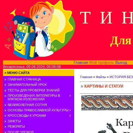
Т И 
Для 
Главная
Мой профиль
Выход
В
Воскресенье, 09.08.2026, 06:06:08
»
МЕНЮ САЙТА
Главная
»
Файлы
»
ИСТОРИЯ БЕЗ
ГЛАВНАЯ СТРАНИЦА
ЗАНИМАТЕЛЬНЫЙ УРОК
КАРТИНЫ И СТАТУИ
ТЕСТЫ ДЛЯ ПРОВЕРКИ ЗНАНИЙ
ПРОИЗВЕДЕНИЯ ЛИТЕРАТУРЫ В
КРАТКОМ ИЗЛОЖЕНИИ
ВЕЛИКОЛЕПНАЯ СОТНЯ
ОСНОВЫ ПРАВОСЛАВНОЙ КУЛЬТУРЫ
КРОССВОДЫ К УРОКАМ
ЗАЧЕТЫ
РЕФЕРАТЫ
ПОСЛЕ УРОКОВ