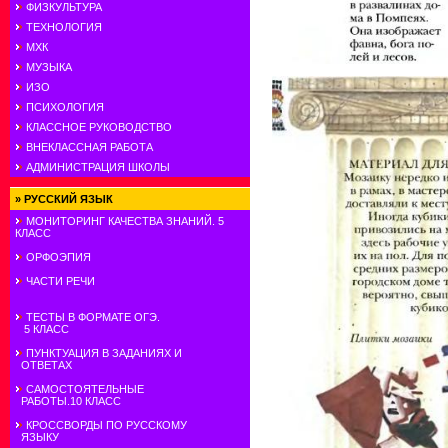
ФИЗКУЛЬТУРА
ТЕХНОЛОГИЯ
МХК
МУЗЫКА
ИЗО
ПСИХОЛОГИЯ
КЛАССНОЕ РУКОВОДСТВО
ВНЕКЛАССНАЯ РАБОТА
АДМИНИСТРАЦИЯ ШКОЛЫ
»
РУССКИЙ ЯЗЫК
МОНИТОРИНГ КАЧЕСТВА ЗНАНИЙ. 5
КЛАСС
ОРФОЭПИЯ
ЧАСТИ РЕЧИ
ТЕСТЫ В ФОРМАТЕ ОГЭ.
5 КЛАСС
ПУНКТУАЦИЯ В ЗАДАНИЯХ И
ОТВЕТАХ
САМОСТОЯТЕЛЬНЫЕ
РАБОТЫ.10 КЛАСС
КРОССВОРДЫ ПО РУССКОМУ
ЯЗЫКУ