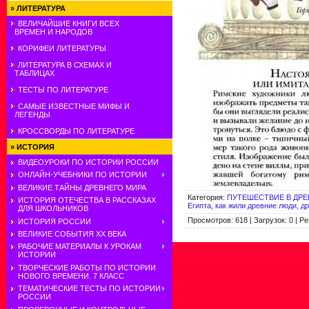
»
ЛИТЕРАТУРА
ВЕЛИЧАЙШИЕ КНИГИ ВСЕХ
ВРЕМЕН И НАРОДОВ
КОРИФЕИ ЛИТЕРАТУРЫ
ЛИТЕРАТУРА В СХЕМАХ И
ТАБЛИЦАХ
ТЕСТЫ ПО ЛИТЕРАТУРЕ
САМЫЕ ИЗВЕСТНЫЕ МИФЫ И
ЛЕГЕНДЫ
КРОССВОРДЫ ПО ЛИТЕРАТУРЕ
»
ИСТОРИЯ
ВИДЕОУРОКИ ПО ИСТОРИИ РОССИИ
ОНЛАЙН-УЧЕБНИКИ ПО ИСТОРИИ
ВЕЛИКИЕ ТАЙНЫ ДРЕВНЕГО МИРА
Категория
:
ПУТЕШЕСТВИЕ В ДРЕ
ИСТОРИЯ ОТЕЧЕСТВА В РАССКАЗАХ
Египта
,
как жили древние люди
,
др
ДЛЯ ШКОЛЬНИКОВ
Просмотров
:
618
|
Загрузок
:
0
|
Ре
ИСТОРИЯ РОССИИ
ВЕЛИКИЕ СОБЫТИЯ ХХ ВЕКА
РАБОЧИЕ МАТЕРИАЛЫ К УРОКАМ
ИСТОРИИ
ТВОРЧЕСКИЕ РАБОТЫ ПО ИСТОРИИ
НОВОГО ВРЕМЕНИ. 7 КЛАСС
ТЕМАТИЧЕСКИЕ ТЕСТЫ ПО ИСТОРИИ
РОССИИ