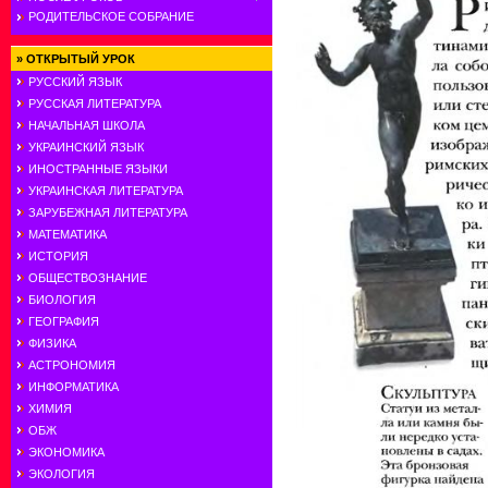
РОДИТЕЛЬСКОЕ СОБРАНИЕ
»
ОТКРЫТЫЙ УРОК
РУССКИЙ ЯЗЫК
РУССКАЯ ЛИТЕРАТУРА
НАЧАЛЬНАЯ ШКОЛА
УКРАИНСКИЙ ЯЗЫК
ИНОСТРАННЫЕ ЯЗЫКИ
УКРАИНСКАЯ ЛИТЕРАТУРА
ЗАРУБЕЖНАЯ ЛИТЕРАТУРА
МАТЕМАТИКА
ИСТОРИЯ
ОБЩЕСТВОЗНАНИЕ
БИОЛОГИЯ
ГЕОГРАФИЯ
ФИЗИКА
АСТРОНОМИЯ
ИНФОРМАТИКА
ХИМИЯ
ОБЖ
ЭКОНОМИКА
ЭКОЛОГИЯ