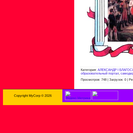
Категория
:
АЛЕКСАНДР I БЛАГО
образовательный портал
,
самоде
Просмотров
:
748
|
Загрузок
:
0
|
Ре
Copyright MyCorp © 2026