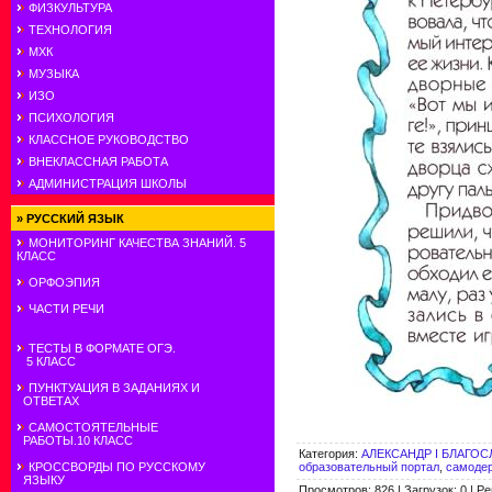
ФИЗКУЛЬТУРА
ТЕХНОЛОГИЯ
МХК
МУЗЫКА
ИЗО
ПСИХОЛОГИЯ
КЛАССНОЕ РУКОВОДСТВО
ВНЕКЛАССНАЯ РАБОТА
АДМИНИСТРАЦИЯ ШКОЛЫ
»
РУССКИЙ ЯЗЫК
МОНИТОРИНГ КАЧЕСТВА ЗНАНИЙ. 5
КЛАСС
ОРФОЭПИЯ
ЧАСТИ РЕЧИ
ТЕСТЫ В ФОРМАТЕ ОГЭ.
5 КЛАСС
ПУНКТУАЦИЯ В ЗАДАНИЯХ И
ОТВЕТАХ
САМОСТОЯТЕЛЬНЫЕ
РАБОТЫ.10 КЛАСС
Категория
:
АЛЕКСАНДР I БЛАГО
образовательный портал
,
самоде
КРОССВОРДЫ ПО РУССКОМУ
ЯЗЫКУ
Просмотров
:
826
|
Загрузок
:
0
|
Ре