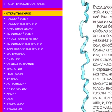
РОДИТЕЛЬСКОЕ СОБРАНИЕ
»
ОТКРЫТЫЙ УРОК
РУССКИЙ ЯЗЫК
РУССКАЯ ЛИТЕРАТУРА
НАЧАЛЬНАЯ ШКОЛА
УКРАИНСКИЙ ЯЗЫК
ИНОСТРАННЫЕ ЯЗЫКИ
УКРАИНСКАЯ ЛИТЕРАТУРА
ЗАРУБЕЖНАЯ ЛИТЕРАТУРА
МАТЕМАТИКА
ИСТОРИЯ
ОБЩЕСТВОЗНАНИЕ
БИОЛОГИЯ
ГЕОГРАФИЯ
ФИЗИКА
АСТРОНОМИЯ
ИНФОРМАТИКА
ХИМИЯ
ОБЖ
ЭКОНОМИКА
ЭКОЛОГИЯ