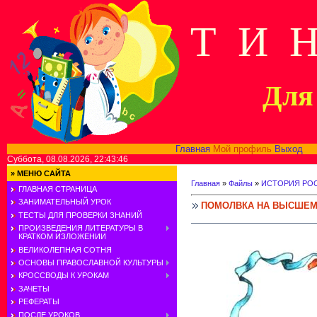
Т И 
Для 
Главная
Мой профиль
Выход
В
Суббота, 08.08.2026, 22:43:46
»
МЕНЮ САЙТА
Главная
»
Файлы
»
ИСТОРИЯ РОС
ГЛАВНАЯ СТРАНИЦА
ЗАНИМАТЕЛЬНЫЙ УРОК
ПОМОЛВКА НА ВЫСШЕМ
ТЕСТЫ ДЛЯ ПРОВЕРКИ ЗНАНИЙ
ПРОИЗВЕДЕНИЯ ЛИТЕРАТУРЫ В
КРАТКОМ ИЗЛОЖЕНИИ
ВЕЛИКОЛЕПНАЯ СОТНЯ
ОСНОВЫ ПРАВОСЛАВНОЙ КУЛЬТУРЫ
КРОССВОДЫ К УРОКАМ
ЗАЧЕТЫ
РЕФЕРАТЫ
ПОСЛЕ УРОКОВ