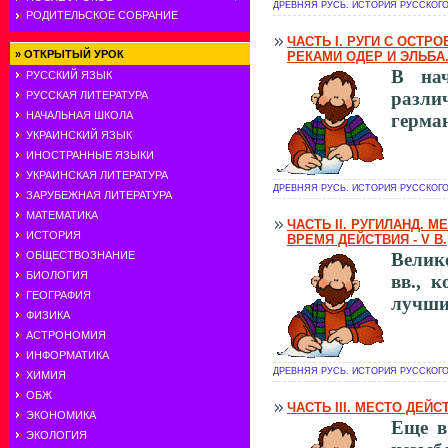
ДРЕВНЯЯ РУСЬ. ИСТОРИЯ РУССКОГО 
РОДИТЕЛЬСКОЕ СОБРАНИЕ
ЧАСТЬ I. РУГИ С ОСТ
»
ОТКРЫТЫЙ УРОК
РЕКАМИ ОДЕР И ЭЛЬБА. В
В нач
РУССКИЙ ЯЗЫК
разли
РУССКАЯ ЛИТЕРАТУРА
НАЧАЛЬНАЯ ШКОЛА
герма
УКРАИНСКИЙ ЯЗЫК
ИНОСТРАННЫЕ ЯЗЫКИ
УКРАИНСКАЯ ЛИТЕРАТУРА
ДРЕВНЯЯ РУСЬ. ИСТОРИЯ РУССКОГО 
ЗАРУБЕЖНАЯ ЛИТЕРАТУРА
МАТЕМАТИКА
ЧАСТЬ II. РУГИЛАНД. 
ИСТОРИЯ
ВРЕМЯ ДЕЙСТВИЯ - V В.
Велик
ОБЩЕСТВОЗНАНИЕ
БИОЛОГИЯ
вв., 
ГЕОГРАФИЯ
лучши
ФИЗИКА
АСТРОНОМИЯ
ИНФОРМАТИКА
ДРЕВНЯЯ РУСЬ. ИСТОРИЯ РУССКОГО 
ХИМИЯ
ОБЖ
ЧАСТЬ III. МЕСТО ДЕЙС
ЭКОНОМИКА
Еще в
ЭКОЛОГИЯ