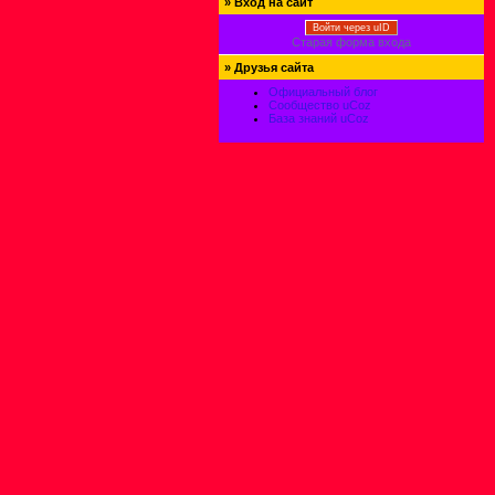
»
Вход на сайт
Войти через uID
Старая форма входа
»
Друзья сайта
Официальный блог
Сообщество uCoz
База знаний uCoz