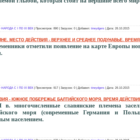
емой глыбой, которая стоит на вершине всего мир
НАРОДА С I ПО IX ВЕК
| Просмотров: 890 | Загрузок: 0 | Добавил:
tineydgers
| Дата:
26.10.2015
ВЯНЕ. МЕСТО ДЕЙСТВИЯ - ВЕРХНЕЕ И СРЕДНЕЕ ПОДУНАВЬЕ. ВРЕМЯ 
ременники отметили появление на карте Европы нов
.
НАРОДА С I ПО IX ВЕК
| Просмотров: 917 | Загрузок: 0 | Добавил:
tineydgers
| Дата:
26.10.2015
ВИЯ - ЮЖНОЕ ПОБЕРЕЖЬЕ БАЛТИЙСКОГО МОРЯ. ВРЕМЯ ДЕЙСТВИЯ - 
I в. многочисленные славянские племена засе
йского моря (современные Германия и Польш
ным населением.