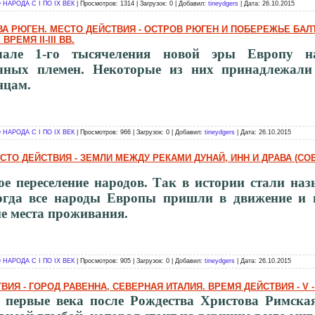
НАРОДА С I ПО IX ВЕК
| Просмотров: 1314 | Загрузок: 0 | Добавил:
tineydgers
| Дата:
26.10.2015
РОВА РЮГЕН. МЕСТО ДЕЙСТВИЯ - ОСТРОВ РЮГЕН И ПОБЕРЕЖЬЕ БА
РЕМЯ II-III ВВ.
але 1-го тысячеления новой эры Европу на
чных племен. Некоторые из них принадлежали
нцам.
НАРОДА С I ПО IX ВЕК
| Просмотров: 966 | Загрузок: 0 | Добавил:
tineydgers
| Дата:
26.10.2015
МЕСТО ДЕЙСТВИЯ - ЗЕМЛИ МЕЖДУ РЕКАМИ ДУНАЙ, ИНН И ДРАВА (С
ое переселение народов. Так в истории стали наз
когда все народы Европы пришли в движение и 
е места проживания.
НАРОДА С I ПО IX ВЕК
| Просмотров: 905 | Загрузок: 0 | Добавил:
tineydgers
| Дата:
26.10.2015
ТВИЯ - ГОРОД РАВЕННА, СЕВЕРНАЯ ИТАЛИЯ. ВРЕМЯ ДЕЙСТВИЯ - V - 
 первые века после Рождества Христова Римска