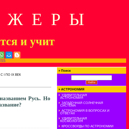
Д Ж Е Р Ы
ится и учит
RSS
»
Поиск
 I ПО IX ВЕК
»
АСТРОНОМИЯ
УДИВИТЕЛЬНАЯ
 названием Русь. Но
АСТРОНОМИЯ
ЗАГАДОЧНАЯ СОЛНЕЧНАЯ
название?
СИСТЕМА
АСТРОНОМИЯ В ВОПРОСАХ И
ОТВЕТАХ
УДИВИТЕЛЬНАЯ
КОСМОЛОГИЯ
КРОССВОРДЫ ПО АСТРОНОМИИ