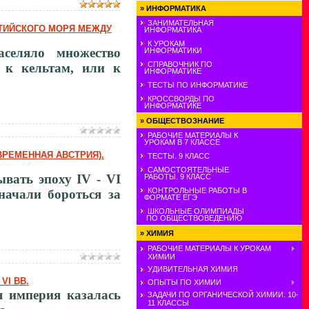
»
ИНФОРМАТИКА
ЗАНИМАТЕЛЬНАЯ
ЛТИЙСКОГО МОРЯ МЕЖДУ
ИНФОРМАТИКА
К УРОКАМ
селяло множество
ИНФОРМАТИКИ
СПРАВОЧНИК ПО
 к кельтам, или к
ИНФОРМАТИКЕ
ТЕСТЫ ПО ИНФОРМАТИКЕ
КРОССВОРДЫ ПО
ИНФОРМАТИКЕ
»
ОБЩЕСТВОЗНАНИЕ
РАБОЧИЕ МАТЕРИАЛЫ К
УРОКАМ В 7 КЛАССЕ
ОВРЕМЕННАЯ АВСТРИЯ).
ТЕСТЫ. 9 КЛАСС
САМОСТОЯТЕЛЬНЫЕ
ывать эпоху IV - VI
РАБОТЫ. 9 КЛАСС
КОНТРОЛЬНЫЕ РАБОТЫ В
начали бороться за
ФОРМАТЕ ЕГЭ
ШКОЛЬНЫЕ ОЛИМПИАДЫ
ПО ОБЩЕСТВОВЕДЕНИЮ
»
ХИМИЯ
РАБОЧИЕ МАТЕРИАЛЫ К УРОКАМ
ХИМИИ
УДИВИТЕЛЬНАЯ ХИМИЯ
VI ВВ.
ОПЫТЫ ПО ХИМИИ
я империя казалась
ЗАДАЧИ ПО ОРГАНИЧЕСКОЙ ХИМИИ. 10-
11 КЛАССЫ