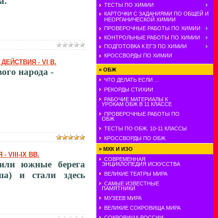
а.
ТЕСТЫ ПО ХИМИИ
КАРТОЧКИ С ЗАДАНИЯМИ ПО ОБЩЕЙ И
НЕОРГАНИЧЕСКОЙ ХИМИИ
ПРОВЕРОЧНЫЕ РАБОТЫ ПО ХИМИИ
КОНТРОЛЬНЫЕ РАБОТЫ ПО ХИМИИ
ПОДГОТОВКА К ЕГЭ ПО ХИМИИ
КРОССВОРДЫ ПО ХИМИИ
ДЕЙСТВИЯ - VI В.
ого народа -
»
ОБЖ
ЧТО ДЕЛАТЬ ЕСЛИ ...
РЕКОРДЫ СТИХИИ
РАБОЧИЕ МАТЕРИАЛЫ К
УРОКАМ ОБЖ В 11 КЛАССЕ
ПРОВЕРОЧНЫЕ РАБОТЫ ПО
ОБЖ
ТЕСТЫ ПО ОБЖ. 10-11 КЛАССЫ
КРОССВОРДЫ ПО ОБЖ
»
МХК И ИЗО
VIII-IX ВВ.
СОВРЕМЕННАЯ
лили южные берега
ЭНЦИКЛОПЕДИЯ ИСКУССТВА
а) и стали здесь
ВЕЛИКИЕ ТЕАТРЫ МИРА
САМЫЕ ИЗВЕСТНЫЕ
ПАМЯТНИКИ
МУЗЕЕВ МИРА
ВЕЛИКИЕ СОКРОВИЩА МИРА
СОКРОВИЩА РОССИИ