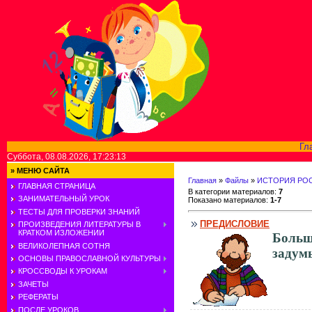
Гл
Суббота, 08.08.2026, 17:23:13
»
МЕНЮ САЙТА
Главная
»
Файлы
»
ИСТОРИЯ РОС
ГЛАВНАЯ СТРАНИЦА
В категории материалов
:
7
ЗАНИМАТЕЛЬНЫЙ УРОК
Показано материалов
:
1-7
ТЕСТЫ ДЛЯ ПРОВЕРКИ ЗНАНИЙ
ПРЕДИСЛОВИЕ
ПРОИЗВЕДЕНИЯ ЛИТЕРАТУРЫ В
КРАТКОМ ИЗЛОЖЕНИИ
Больш
ВЕЛИКОЛЕПНАЯ СОТНЯ
задумы
ОСНОВЫ ПРАВОСЛАВНОЙ КУЛЬТУРЫ
КРОССВОДЫ К УРОКАМ
ЗАЧЕТЫ
РЕФЕРАТЫ
ПОСЛЕ УРОКОВ