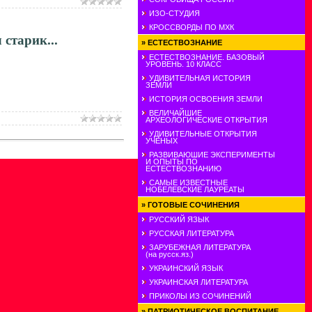
ИЗО-СТУДИЯ
КРОССВОРДЫ ПО МХК
старик...
»
ЕСТЕСТВОЗНАНИЕ
ЕСТЕСТВОЗНАНИЕ. БАЗОВЫЙ
УРОВЕНЬ. 10 КЛАСС
УДИВИТЕЛЬНАЯ ИСТОРИЯ
ЗЕМЛИ
ИСТОРИЯ ОСВОЕНИЯ ЗЕМЛИ
ВЕЛИЧАЙШИЕ
АРХЕОЛОГИЧЕСКИЕ ОТКРЫТИЯ
УДИВИТЕЛЬНЫЕ ОТКРЫТИЯ
УЧЕНЫХ
РАЗВИВАЮШИЕ ЭКСПЕРИМЕНТЫ
И ОПЫТЫ ПО
ЕСТЕСТВОЗНАНИЮ
САМЫЕ ИЗВЕСТНЫЕ
НОБЕЛЕВСКИЕ ЛАУРЕАТЫ
»
ГОТОВЫЕ СОЧИНЕНИЯ
РУССКИЙ ЯЗЫК
РУССКАЯ ЛИТЕРАТУРА
ЗАРУБЕЖНАЯ ЛИТЕРАТУРА
(на русск.яз.)
УКРАИНСКИЙ ЯЗЫК
УКРАИНСКАЯ ЛИТЕРАТУРА
ПРИКОЛЫ ИЗ СОЧИНЕНИЙ
»
ПАТРИОТИЧЕСКОЕ ВОСПИТАНИЕ