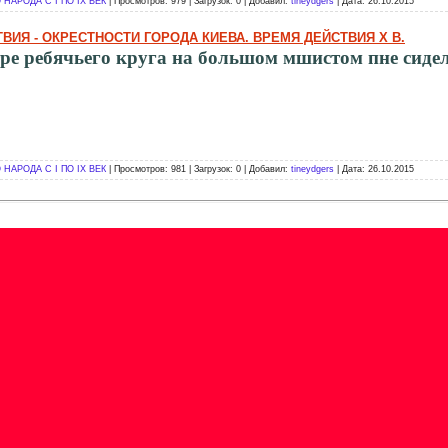
НАРОДА С I ПО IX ВЕК
| Просмотров: 979 | Загрузок: 0 | Добавил:
tineydgers
| Дата:
26.10.2015
ТВИЯ - ОКРЕСТНОСТИ ГОРОДА КИЕВА. ВРЕМЯ ДЕЙСТВИЯ X В.
ре ребячьего круга на большом мшистом пне сидел 
НАРОДА С I ПО IX ВЕК
| Просмотров: 981 | Загрузок: 0 | Добавил:
tineydgers
| Дата:
26.10.2015