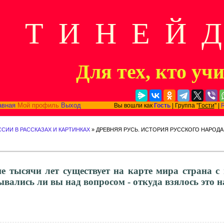
Т И Н Е Й 
Для тех, кто уч
авная
Мой профиль
Выход
Вы вошли как
Гость
| Группа "
Гости
" |
СИИ В РАССКАЗАХ И КАРТИНКАХ
» ДРЕВНЯЯ РУСЬ. ИСТОРИЯ РУССКОГО НАРОДА С
е тысячи лет существует на карте мира страна с
вались ли вы над вопросом - откуда взялось это 