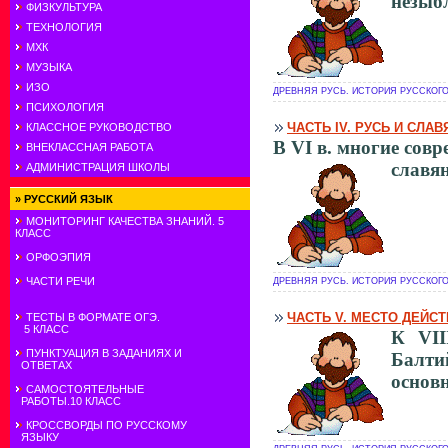
незыбл
ФИЗКУЛЬТУРА
ТЕХНОЛОГИЯ
МХК
МУЗЫКА
ИЗО
ДРЕВНЯЯ РУСЬ. ИСТОРИЯ РУССКОГО 
ПСИХОЛОГИЯ
ЧАСТЬ IV. РУСЬ И СЛА
КЛАССНОЕ РУКОВОДСТВО
В VI в. многие сов
ВНЕКЛАССНАЯ РАБОТА
славян
АДМИНИСТРАЦИЯ ШКОЛЫ
»
РУССКИЙ ЯЗЫК
МОНИТОРИНГ КАЧЕСТВА ЗНАНИЙ. 5
КЛАСС
ОРФОЭПИЯ
ЧАСТИ РЕЧИ
ДРЕВНЯЯ РУСЬ. ИСТОРИЯ РУССКОГО 
ЧАСТЬ V. МЕСТО ДЕЙСТ
ТЕСТЫ В ФОРМАТЕ ОГЭ.
5 КЛАСС
К VII
ПУНКТУАЦИЯ В ЗАДАНИЯХ И
Балти
ОТВЕТАХ
основ
САМОСТОЯТЕЛЬНЫЕ
РАБОТЫ.10 КЛАСС
КРОССВОРДЫ ПО РУССКОМУ
ЯЗЫКУ