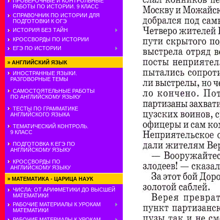
ПРОВЕРОЧНЫЕ И КОНТРОЛЬНЫЕ
РАБОТЫ ПО ИСТОРИИ. 9 КЛАСС
СПРАВОЧНИК ПО ИСТОРИИ ДЛЯ
ПОДГОТОВКИ К ОГЭ
ИСТОРИЯ БЕЗ ТАЙН
КРОССВОРДЫ ПО ИСТОРИИ
ЕГЭ ПО ИСТОРИИ
»
АНГЛИЙСКИЙ ЯЗЫК
ИНОСТРАННЫЕ ЯЗЫКИ.
РАЗГОВОРНЫЕ ТЕМЫ
САМОСТОЯТЕЛЬНЫЕ РАБОТЫ
ПО АНГЛИЙСКОМУ ЯЗЫКУ
ТЕСТЫ ПО ГРАММАТИКЕ
АНГЛИЙСКОГО ЯЗЫКА
ТЕМАТИЧЕСКИЙ КОНТРОЛЬ.
9 КЛАСС
ПОДГОТОВКА К ЕГЭ ПО
АНГЛИЙСКОМУ ЯЗЫКУ
КРОССВОРДЫ ПО
АНГЛИЙСКОМУ ЯЗЫКУ
»
МАТЕМАТИКА - ЦАРИЦА НАУК
ЧИСЛА: ОТ АРИФМЕТИКИ ДО ВЫСШЕЙ
МАТЕМАТИКИ
РАБОЧИЕ МАТЕРИАЛЫ К УРОКАМ
МАТЕМАТИКИ
РАБОЧИЕ МАТЕРИАЛЫ К УРОКАМ