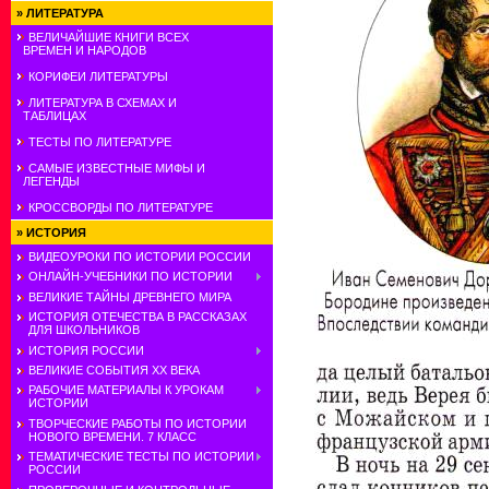
»
ЛИТЕРАТУРА
ВЕЛИЧАЙШИЕ КНИГИ ВСЕХ
ВРЕМЕН И НАРОДОВ
КОРИФЕИ ЛИТЕРАТУРЫ
ЛИТЕРАТУРА В СХЕМАХ И
ТАБЛИЦАХ
ТЕСТЫ ПО ЛИТЕРАТУРЕ
САМЫЕ ИЗВЕСТНЫЕ МИФЫ И
ЛЕГЕНДЫ
КРОССВОРДЫ ПО ЛИТЕРАТУРЕ
»
ИСТОРИЯ
ВИДЕОУРОКИ ПО ИСТОРИИ РОССИИ
ОНЛАЙН-УЧЕБНИКИ ПО ИСТОРИИ
ВЕЛИКИЕ ТАЙНЫ ДРЕВНЕГО МИРА
ИСТОРИЯ ОТЕЧЕСТВА В РАССКАЗАХ
ДЛЯ ШКОЛЬНИКОВ
ИСТОРИЯ РОССИИ
ВЕЛИКИЕ СОБЫТИЯ ХХ ВЕКА
РАБОЧИЕ МАТЕРИАЛЫ К УРОКАМ
ИСТОРИИ
ТВОРЧЕСКИЕ РАБОТЫ ПО ИСТОРИИ
НОВОГО ВРЕМЕНИ. 7 КЛАСС
ТЕМАТИЧЕСКИЕ ТЕСТЫ ПО ИСТОРИИ
РОССИИ