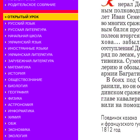
РОДИТЕЛЬСКОЕ СОБРАНИЕ
»
ОТКРЫТЫЙ УРОК
РУССКИЙ ЯЗЫК
РУССКАЯ ЛИТЕРАТУРА
НАЧАЛЬНАЯ ШКОЛА
УКРАИНСКИЙ ЯЗЫК
ИНОСТРАННЫЕ ЯЗЫКИ
УКРАИНСКАЯ ЛИТЕРАТУРА
ЗАРУБЕЖНАЯ ЛИТЕРАТУРА
МАТЕМАТИКА
ИСТОРИЯ
ОБЩЕСТВОЗНАНИЕ
БИОЛОГИЯ
ГЕОГРАФИЯ
ФИЗИКА
АСТРОНОМИЯ
ИНФОРМАТИКА
ХИМИЯ
ОБЖ
ЭКОНОМИКА
ЭКОЛОГИЯ