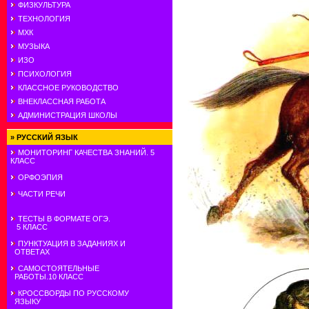
ФИЗКУЛЬТУРА
ТЕХНОЛОГИЯ
МХК
МУЗЫКА
ИЗО
ПСИХОЛОГИЯ
КЛАССНОЕ РУКОВОДСТВО
ВНЕКЛАССНАЯ РАБОТА
АДМИНИСТРАЦИЯ ШКОЛЫ
»
РУССКИЙ ЯЗЫК
МОНИТОРИНГ КАЧЕСТВА ЗНАНИЙ. 5
КЛАСС
ОРФОЭПИЯ
ЧАСТИ РЕЧИ
ТЕСТЫ В ФОРМАТЕ ОГЭ.
5 КЛАСС
ПУНКТУАЦИЯ В ЗАДАНИЯХ И
ОТВЕТАХ
САМОСТОЯТЕЛЬНЫЕ
РАБОТЫ.10 КЛАСС
КРОССВОРДЫ ПО РУССКОМУ
ЯЗЫКУ