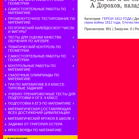
ГЕОМЕТРИИ
САМОСТОЯТЕЛЬНЫЕ РАБОТЫ ПО
МАТЕМАТИКЕ
ПРОМЕЖУТОЧНОЕ ТЕСТИРОВАНИЕ ПО
Категория
:
ГЕРОИ 1812 ГОДА
|
До
МАТЕМАТИКЕ
герои войны 1812 года
,
Отечестве
ПОЭТИЧЕСКИЙ КАЛЕЙДОСКОП "ЧИСЛА
Просмотров
:
851
|
Загрузок
:
0
|
Ре
И ФИГУРЫ"
ТЕСТЫ ДЛЯ ОЦЕНКИ КАЧЕСТВА
ОБУЧЕНИЯ ПО АЛГЕБРЕ
ТЕМАТИЧЕСКИЙ КОНТРОЛЬ ПО
ГЕОМЕТРИИ
САМОСТОЯТЕЛЬНЫЕ РАБОТЫ ПО
ГЕОМЕТРИИ
КОНТРОЛЬНЫЕ РАБОТЫ ПО
МАТЕМАТИКЕ
СКАЗОЧНЫЕ ОЛИМПИАДЫ ПО
МАТЕМАТИКЕ
ГИА ПО МАТЕМАТИКЕ В 9 КЛАССЕ.
ТИПОВЫЕ ЗАДАНИЯ
УЧЕБНО-ТРЕНИРОВОЧНЫЕ ТЕСТЫ ДЛЯ
ПОДГОТОВКИ К ОГЭ. 9 КЛАСС
ПОДГОТОВКА К ЕГЭ ПО МАТЕМАТИКЕ
МАТЕМАТИЧЕСКАЯ СОСТАВЛЯЮЩАЯ
ВСЕХ ДОСТИЖЕНИЙ ЦИВИЛИЗАЦИИ
МАТЕМАТИЧЕСКИЙ КРУЖОК В ШКОЛЕ
ЗАДАЧКИ ОТ ГРИГОРИЯ ОСТЕРА
КРОССВОРДЫ ПО МАТЕМАТИКЕ