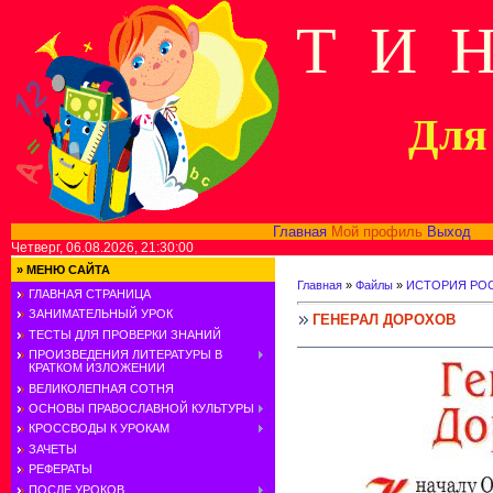
Т И 
Для 
Главная
Мой профиль
Выход
В
Четверг, 06.08.2026, 21:30:00
»
МЕНЮ САЙТА
Главная
»
Файлы
»
ИСТОРИЯ РОС
ГЛАВНАЯ СТРАНИЦА
ЗАНИМАТЕЛЬНЫЙ УРОК
ГЕНЕРАЛ ДОРОХОВ
ТЕСТЫ ДЛЯ ПРОВЕРКИ ЗНАНИЙ
ПРОИЗВЕДЕНИЯ ЛИТЕРАТУРЫ В
КРАТКОМ ИЗЛОЖЕНИИ
ВЕЛИКОЛЕПНАЯ СОТНЯ
ОСНОВЫ ПРАВОСЛАВНОЙ КУЛЬТУРЫ
КРОССВОДЫ К УРОКАМ
ЗАЧЕТЫ
РЕФЕРАТЫ
ПОСЛЕ УРОКОВ