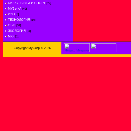
ФИЗКУЛЬТУРА И СПОРТ
[29]
МУЗЫКА
[40]
ИЗО
[6]
ТЕХНОЛОГИЯ
[16]
ОБЖ
[52]
ЭКОЛОГИЯ
[11]
МХК
[11]
Copyright MyCorp © 2026