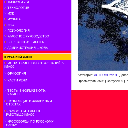
ФИЗКУЛЬТУРА
ТЕХНОЛОГИЯ
МХК
МУЗЫКА
ИЗО
ПСИХОЛОГИЯ
КЛАССНОЕ РУКОВОДСТВО
ВНЕКЛАССНАЯ РАБОТА
АДМИНИСТРАЦИЯ ШКОЛЫ
»
РУССКИЙ ЯЗЫК
МОНИТОРИНГ КАЧЕСТВА ЗНАНИЙ. 5
КЛАСС
ОРФОЭПИЯ
Категория
:
АСТРОНОМИЯ
|
Доба
ЧАСТИ РЕЧИ
Просмотров
:
3508
|
Загрузок
:
0
|
Р
ТЕСТЫ В ФОРМАТЕ ОГЭ.
5 КЛАСС
ПУНКТУАЦИЯ В ЗАДАНИЯХ И
ОТВЕТАХ
САМОСТОЯТЕЛЬНЫЕ
РАБОТЫ.10 КЛАСС
КРОССВОРДЫ ПО РУССКОМУ
ЯЗЫКУ