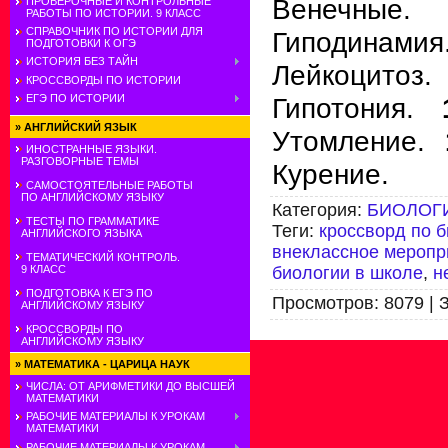
Венечные.
ПРОВЕРОЧНЫЕ И КОНТРОЛЬНЫЕ
РАБОТЫ ПО ИСТОРИИ. 9 КЛАСС
СПРАВОЧНИК ПО ИСТОРИИ ДЛЯ
Гиподинамия
ПОДГОТОВКИ К ОГЭ
ИСТОРИЯ БЕЗ ТАЙН
Лейкоцитоз.
КРОССВОРДЫ ПО ИСТОРИИ
Гипотония.
1
ЕГЭ ПО ИСТОРИИ
»
АНГЛИЙСКИЙ ЯЗЫК
Утомление.
1
ИНОСТРАННЫЕ ЯЗЫКИ.
РАЗГОВОРНЫЕ ТЕМЫ
Курение.
САМОСТОЯТЕЛЬНЫЕ РАБОТЫ
ПО АНГЛИЙСКОМУ ЯЗЫКУ
Категория
:
БИОЛОГ
ТЕСТЫ ПО ГРАММАТИКЕ
Теги
:
кроссворд по 
АНГЛИЙСКОГО ЯЗЫКА
внеклассное меропр
ТЕМАТИЧЕСКИЙ КОНТРОЛЬ.
биологии в школе
,
н
9 КЛАСС
ПОДГОТОВКА К ЕГЭ ПО
Просмотров
:
8079
|
АНГЛИЙСКОМУ ЯЗЫКУ
КРОССВОРДЫ ПО
АНГЛИЙСКОМУ ЯЗЫКУ
»
МАТЕМАТИКА - ЦАРИЦА НАУК
ЧИСЛА: ОТ АРИФМЕТИКИ ДО ВЫСШЕЙ
МАТЕМАТИКИ
РАБОЧИЕ МАТЕРИАЛЫ К УРОКАМ
МАТЕМАТИКИ
РАБОЧИЕ МАТЕРИАЛЫ К УРОКАМ