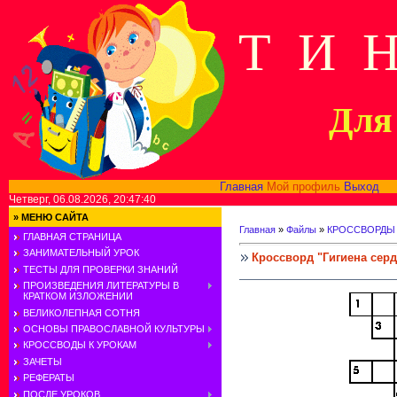
Т И 
Для 
Главная
Мой профиль
Выход
В
Четверг, 06.08.2026, 20:47:40
»
МЕНЮ САЙТА
Главная
»
Файлы
»
КРОССВОРДЫ
ГЛАВНАЯ СТРАНИЦА
ЗАНИМАТЕЛЬНЫЙ УРОК
Кроссворд "Гигиена сер
ТЕСТЫ ДЛЯ ПРОВЕРКИ ЗНАНИЙ
ПРОИЗВЕДЕНИЯ ЛИТЕРАТУРЫ В
КРАТКОМ ИЗЛОЖЕНИИ
ВЕЛИКОЛЕПНАЯ СОТНЯ
ОСНОВЫ ПРАВОСЛАВНОЙ КУЛЬТУРЫ
КРОССВОДЫ К УРОКАМ
ЗАЧЕТЫ
РЕФЕРАТЫ
ПОСЛЕ УРОКОВ