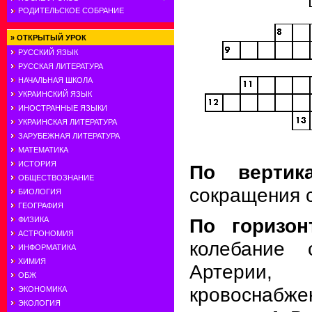
РОДИТЕЛЬСКОЕ СОБРАНИЕ
»
ОТКРЫТЫЙ УРОК
РУССКИЙ ЯЗЫК
РУССКАЯ ЛИТЕРАТУРА
НАЧАЛЬНАЯ ШКОЛА
УКРАИНСКИЙ ЯЗЫК
ИНОСТРАННЫЕ ЯЗЫКИ
УКРАИНСКАЯ ЛИТЕРАТУРА
ЗАРУБЕЖНАЯ ЛИТЕРАТУРА
МАТЕМАТИКА
ИСТОРИЯ
По вертика
ОБЩЕСТВОЗНАНИЕ
сокращения 
БИОЛОГИЯ
ГЕОГРАФИЯ
По горизон
ФИЗИКА
АСТРОНОМИЯ
колебание 
ИНФОРМАТИКА
ХИМИЯ
Артерии,
ОБЖ
кровоснаб
ЭКОНОМИКА
ЭКОЛОГИЯ