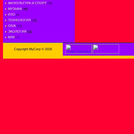
ФИЗКУЛЬТУРА И СПОРТ
[29]
МУЗЫКА
[40]
ИЗО
[6]
ТЕХНОЛОГИЯ
[16]
ОБЖ
[52]
ЭКОЛОГИЯ
[11]
МХК
[11]
Copyright MyCorp © 2026