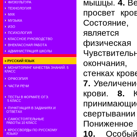
мышцы.
4.
Ве
ФИЗКУЛЬТУРА
ТЕХНОЛОГИЯ
просвет кро
МХК
Состояние,
МУЗЫКА
ИЗО
является
ПСИХОЛОГИЯ
КЛАССНОЕ РУКОВОДСТВО
физическ
ВНЕКЛАССНАЯ РАБОТА
Чувствит
АДМИНИСТРАЦИЯ ШКОЛЫ
окончания
»
РУССКИЙ ЯЗЫК
МОНИТОРИНГ КАЧЕСТВА ЗНАНИЙ. 5
стенках кров
КЛАСС
ОРФОЭПИЯ
7.
Увеличение
ЧАСТИ РЕЧИ
крови.
8.
Кр
ТЕСТЫ В ФОРМАТЕ ОГЭ.
принима
5 КЛАСС
ПУНКТУАЦИЯ В ЗАДАНИЯХ И
свертыв
ОТВЕТАХ
САМОСТОЯТЕЛЬНЫЕ
Пониженное 
РАБОТЫ.10 КЛАСС
КРОССВОРДЫ ПО РУССКОМУ
10.
Особый 
ЯЗЫКУ