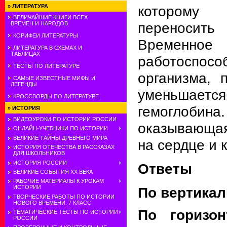
которому 
»
ЛИТЕРАТУРА
ВЕЛИЧАЙШИЕ КНИГИ ВСЕХ
переносит
ВРЕМЕН И НАРОДОВ
КОРИФЕИ ЛИТЕРАТУРЫ
Времен
ЛИТЕРАТУРА В СХЕМАХ И
ТАБЛИЦАХ
работоспосо
ТЕСТЫ ПО ЛИТЕРАТУРЕ
организма, 
САМЫЕ ИЗВЕСТНЫЕ МИФЫ И
ЛЕГЕНДЫ
уменьшае
КРОССВОРДЫ ПО ЛИТЕРАТУРЕ
гемоглоби
»
ИСТОРИЯ
ВИДЕОУРОКИ ПО ИСТОРИИ РОССИИ
оказывающа
ОНЛАЙН-УЧЕБНИКИ ПО ИСТОРИИ
ВЕЛИКИЕ ТАЙНЫ ДРЕВНЕГО МИРА
на сердце и 
ИСТОРИЯ ОТЕЧЕСТВА В РАССКАЗАХ
ДЛЯ ШКОЛЬНИКОВ
ИСТОРИЯ РОССИИ
Ответы
ВЕЛИКИЕ СОБЫТИЯ ХХ ВЕКА
РАБОЧИЕ МАТЕРИАЛЫ К УРОКАМ
ИСТОРИИ
По вертикали
ТВОРЧЕСКИЕ РАБОТЫ ПО ИСТОРИИ
НОВОГО ВРЕМЕНИ. 7 КЛАСС
По горизон
ТЕМАТИЧЕСКИЕ ТЕСТЫ ПО ИСТОРИИ
РОССИИ