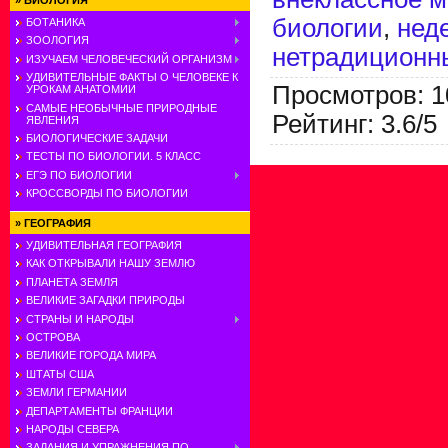
»
БИОЛОГИЯ
биологии
,
нед
БОТАНИКА
ЗООЛОГИЯ
нетрадиционн
ИЗУЧАЕМ ЧЕЛОВЕЧЕСКИЙ ОРГАНИЗМ
УДИВИТЕЛЬНЫЕ ФАКТЫ О ЧЕЛОВЕКЕ К
Просмотров
:
1
УРОКАМ АНАТОМИИ
САМЫЕ НЕОБЫЧНЫЕ ПРИРОДНЫЕ
Рейтинг
:
3.6
/
5
ЯВЛЕНИЯ
БИОЛОГИЧЕСКИЕ ЗАДАЧИ
ТЕСТЫ ПО БИОЛОГИИ. 5 КЛАСС
ЕГЭ ПО БИОЛОГИИ
КРОССВОРДЫ ПО БИОЛОГИИ
»
ГЕОГРАФИЯ
УДИВИТЕЛЬНАЯ ГЕОГРАФИЯ
КАК ОТКРЫВАЛИ НАШУ ЗЕМЛЮ
ПЛАНЕТА ЗЕМЛЯ
ВЕЛИКИЕ ЗАГАДКИ ПРИРОДЫ
СТРАНЫ И НАРОДЫ
ОСТРОВА
ВЕЛИКИЕ ГОРОДА МИРА
ШТАТЫ США
ЗЕМЛИ ГЕРМАНИИ
ДЕПАРТАМЕНТЫ ФРАНЦИИ
НАРОДЫ СЕВЕРА
ЗАДАНИЯ И УПРАЖНЕНИЯ ПО