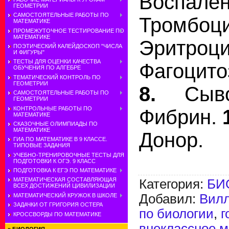
Воспален
ГЕОМЕТРИИ
САМОСТОЯТЕЛЬНЫЕ РАБОТЫ ПО
Тромбоци
МАТЕМАТИКЕ
ПРОМЕЖУТОЧНОЕ ТЕСТИРОВАНИЕ ПО
МАТЕМАТИКЕ
Эритроци
ПОЭТИЧЕСКИЙ КАЛЕЙДОСКОП "ЧИСЛА
И ФИГУРЫ"
ТЕСТЫ ДЛЯ ОЦЕНКИ КАЧЕСТВА
Фагоцит
ОБУЧЕНИЯ ПО АЛГЕБРЕ
ТЕМАТИЧЕСКИЙ КОНТРОЛЬ ПО
ГЕОМЕТРИИ
8.
Сывор
САМОСТОЯТЕЛЬНЫЕ РАБОТЫ ПО
ГЕОМЕТРИИ
КОНТРОЛЬНЫЕ РАБОТЫ ПО
Фибрин.
1
МАТЕМАТИКЕ
СКАЗОЧНЫЕ ОЛИМПИАДЫ ПО
МАТЕМАТИКЕ
Донор.
ГИА ПО МАТЕМАТИКЕ В 9 КЛАССЕ.
ТИПОВЫЕ ЗАДАНИЯ
УЧЕБНО-ТРЕНИРОВОЧНЫЕ ТЕСТЫ ДЛЯ
ПОДГОТОВКИ К ОГЭ. 9 КЛАСС
ПОДГОТОВКА К ЕГЭ ПО МАТЕМАТИКЕ
МАТЕМАТИЧЕСКАЯ СОСТАВЛЯЮЩАЯ
Категория
:
БИ
ВСЕХ ДОСТИЖЕНИЙ ЦИВИЛИЗАЦИИ
Добавил
:
Вил
МАТЕМАТИЧЕСКИЙ КРУЖОК В ШКОЛЕ
ЗАДАЧКИ ОТ ГРИГОРИЯ ОСТЕРА
по биологии
,
г
КРОССВОРДЫ ПО МАТЕМАТИКЕ
внеклассное м