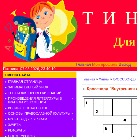
Т И 
Для 
Главная
Мой профиль
Выход
В
Пятница, 07.08.2026, 23:40:10
»
МЕНЮ САЙТА
Главная
»
Файлы
»
КРОССВОРДЫ
ГЛАВНАЯ СТРАНИЦА
ЗАНИМАТЕЛЬНЫЙ УРОК
Кроссворд "Внутренняя 
ТЕСТЫ ДЛЯ ПРОВЕРКИ ЗНАНИЙ
ПРОИЗВЕДЕНИЯ ЛИТЕРАТУРЫ В
КРАТКОМ ИЗЛОЖЕНИИ
ВЕЛИКОЛЕПНАЯ СОТНЯ
ОСНОВЫ ПРАВОСЛАВНОЙ КУЛЬТУРЫ
КРОССВОДЫ К УРОКАМ
ЗАЧЕТЫ
РЕФЕРАТЫ
ПОСЛЕ УРОКОВ