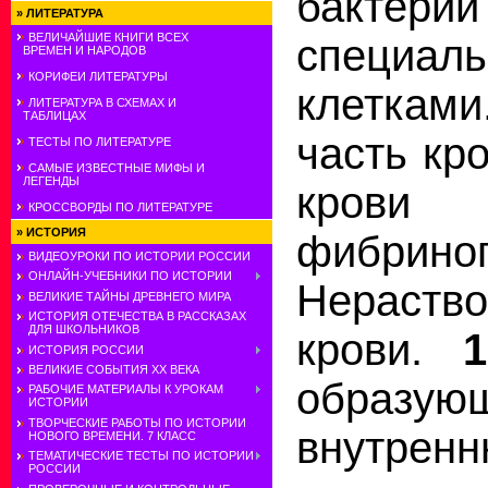
бактерий
»
ЛИТЕРАТУРА
ВЕЛИЧАЙШИЕ КНИГИ ВСЕХ
специал
ВРЕМЕН И НАРОДОВ
КОРИФЕИ ЛИТЕРАТУРЫ
клеткам
ЛИТЕРАТУРА В СХЕМАХ И
ТАБЛИЦАХ
часть кр
ТЕСТЫ ПО ЛИТЕРАТУРЕ
САМЫЕ ИЗВЕСТНЫЕ МИФЫ И
ЛЕГЕНДЫ
кро
КРОССВОРДЫ ПО ЛИТЕРАТУРЕ
»
ИСТОРИЯ
фибри
ВИДЕОУРОКИ ПО ИСТОРИИ РОССИИ
ОНЛАЙН-УЧЕБНИКИ ПО ИСТОРИИ
Нераств
ВЕЛИКИЕ ТАЙНЫ ДРЕВНЕГО МИРА
ИСТОРИЯ ОТЕЧЕСТВА В РАССКАЗАХ
ДЛЯ ШКОЛЬНИКОВ
крови.
1
ИСТОРИЯ РОССИИ
ВЕЛИКИЕ СОБЫТИЯ ХХ ВЕКА
образую
РАБОЧИЕ МАТЕРИАЛЫ К УРОКАМ
ИСТОРИИ
ТВОРЧЕСКИЕ РАБОТЫ ПО ИСТОРИИ
внутре
НОВОГО ВРЕМЕНИ. 7 КЛАСС
ТЕМАТИЧЕСКИЕ ТЕСТЫ ПО ИСТОРИИ
РОССИИ