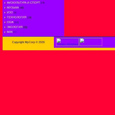
ФИЗКУЛЬТУРА И СПОРТ
[29]
МУЗЫКА
[40]
ИЗО
[6]
ТЕХНОЛОГИЯ
[16]
ОБЖ
[52]
ЭКОЛОГИЯ
[11]
МХК
[11]
Copyright MyCorp © 2026