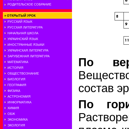
РОДИТЕЛЬСКОЕ СОБРАНИЕ
»
ОТКРЫТЫЙ УРОК
РУССКИЙ ЯЗЫК
РУССКАЯ ЛИТЕРАТУРА
НАЧАЛЬНАЯ ШКОЛА
УКРАИНСКИЙ ЯЗЫК
ИНОСТРАННЫЕ ЯЗЫКИ
УКРАИНСКАЯ ЛИТЕРАТУРА
ЗАРУБЕЖНАЯ ЛИТЕРАТУРА
По вер
МАТЕМАТИКА
ИСТОРИЯ
Вещество
ОБЩЕСТВОЗНАНИЕ
БИОЛОГИЯ
состав э
ГЕОГРАФИЯ
ФИЗИКА
АСТРОНОМИЯ
По гори
ИНФОРМАТИКА
ХИМИЯ
Раств
ОБЖ
ЭКОНОМИКА
ЭКОЛОГИЯ