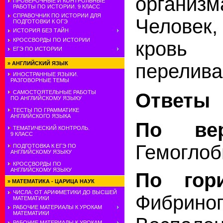
орга
ПРОВЕРОЧНЫЕ И КОНТРОЛЬНЫЕ
РАБОТЫ ПО ИСТОРИИ. 9 КЛАСС
СПРАВОЧНИК ПО ИСТОРИИ ДЛЯ
Человек,
ПОДГОТОВКИ К ОГЭ
ИСТОРИЯ БЕЗ ТАЙН
КРОССВОРДЫ ПО ИСТОРИИ
кро
ЕГЭ ПО ИСТОРИИ
перелива
»
АНГЛИЙСКИЙ ЯЗЫК
ИНОСТРАННЫЕ ЯЗЫКИ.
РАЗГОВОРНЫЕ ТЕМЫ
САМОСТОЯТЕЛЬНЫЕ РАБОТЫ
Ответы
ПО АНГЛИЙСКОМУ ЯЗЫКУ
ТЕСТЫ ПО ГРАММАТИКЕ
АНГЛИЙСКОГО ЯЗЫКА
По вер
ТЕМАТИЧЕСКИЙ КОНТРОЛЬ.
9 КЛАСС
Гемоглоб
ПОДГОТОВКА К ЕГЭ ПО
АНГЛИЙСКОМУ ЯЗЫКУ
КРОССВОРДЫ ПО
АНГЛИЙСКОМУ ЯЗЫКУ
По гори
»
МАТЕМАТИКА - ЦАРИЦА НАУК
ЧИСЛА: ОТ АРИФМЕТИКИ ДО ВЫСШЕЙ
Фибриног
МАТЕМАТИКИ
РАБОЧИЕ МАТЕРИАЛЫ К УРОКАМ
МАТЕМАТИКИ
РАБОЧИЕ МАТЕРИАЛЫ К УРОКАМ