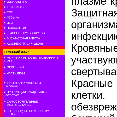
плазме к
ФИЗКУЛЬТУРА
ТЕХНОЛОГИЯ
Защитн
МХК
МУЗЫКА
орга
ИЗО
ПСИХОЛОГИЯ
инф
КЛАССНОЕ РУКОВОДСТВО
ВНЕКЛАССНАЯ РАБОТА
АДМИНИСТРАЦИЯ ШКОЛЫ
Кровян
»
РУССКИЙ ЯЗЫК
участ
МОНИТОРИНГ КАЧЕСТВА ЗНАНИЙ. 5
КЛАСС
ОРФОЭПИЯ
сверт
ЧАСТИ РЕЧИ
Красны
ТЕСТЫ В ФОРМАТЕ ОГЭ.
5 КЛАСС
клетки
ПУНКТУАЦИЯ В ЗАДАНИЯХ И
ОТВЕТАХ
САМОСТОЯТЕЛЬНЫЕ
обезвреж
РАБОТЫ.10 КЛАСС
КРОССВОРДЫ ПО РУССКОМУ
ЯЗЫКУ