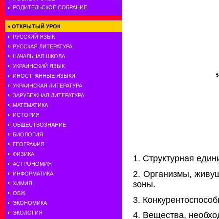
РОДИТЕЛЬСКОЕ СОБРАНИЕ
»
ОТКРЫТЫЙ УРОК
РУССКИЙ ЯЗЫК
РУССКАЯ ЛИТЕРАТУРА
НАЧАЛЬНАЯ ШКОЛА
УКРАИНСКИЙ ЯЗЫК
ИНОСТРАННЫЕ ЯЗЫКИ
УКРАИНСКАЯ ЛИТЕРАТУРА
ЗАРУБЕЖНАЯ ЛИТЕРАТУРА
МАТЕМАТИКА
ИСТОРИЯ
ОБЩЕСТВОЗНАНИЕ
БИОЛОГИЯ
ГЕОГРАФИЯ
ФИЗИКА
1. Структурная един
АСТРОНОМИЯ
2. Организмы, живу
ИНФОРМАТИКА
зоны.
ХИМИЯ
ОБЖ
3. Конкурентоспособ
ЭКОНОМИКА
ЭКОЛОГИЯ
4. Вещества, необхо