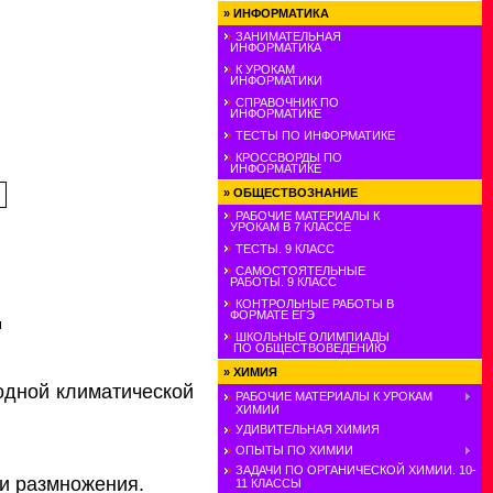
»
ИНФОРМАТИКА
ЗАНИМАТЕЛЬНАЯ
ИНФОРМАТИКА
К УРОКАМ
ИНФОРМАТИКИ
СПРАВОЧНИК ПО
ИНФОРМАТИКЕ
ТЕСТЫ ПО ИНФОРМАТИКЕ
КРОССВОРДЫ ПО
ИНФОРМАТИКЕ
»
ОБЩЕСТВОЗНАНИЕ
РАБОЧИЕ МАТЕРИАЛЫ К
УРОКАМ В 7 КЛАССЕ
ТЕСТЫ. 9 КЛАСС
САМОСТОЯТЕЛЬНЫЕ
РАБОТЫ. 9 КЛАСС
КОНТРОЛЬНЫЕ РАБОТЫ В
ФОРМАТЕ ЕГЭ
ШКОЛЬНЫЕ ОЛИМПИАДЫ
ПО ОБЩЕСТВОВЕДЕНИЮ
»
ХИМИЯ
одной климатической
РАБОЧИЕ МАТЕРИАЛЫ К УРОКАМ
ХИМИИ
УДИВИТЕЛЬНАЯ ХИМИЯ
ОПЫТЫ ПО ХИМИИ
ЗАДАЧИ ПО ОРГАНИЧЕСКОЙ ХИМИИ. 10-
 и размножения.
11 КЛАССЫ