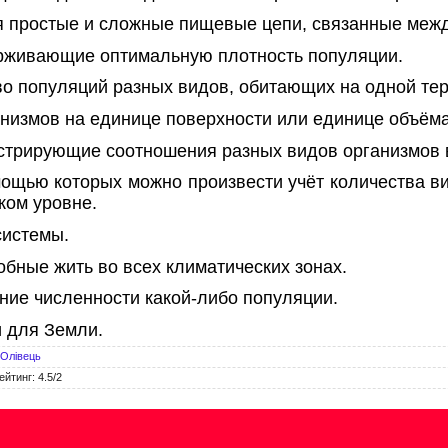
я простые и сложные пищевые цепи, связанные межд
рживающие оптимальную плотность популяции.
во популяций разных видов, обитающих на одной тер
анизмов на единице поверхности или единице объёма
стрирующие соотношения разных видов организмов в
мощью которых можно произвести учёт количества ви
ком уровне.
системы.
обные жить во всех климатических зонах.
ние численности какой-либо популяции.
и для Земли.
Олівець
ейтинг
:
4.5
/
2