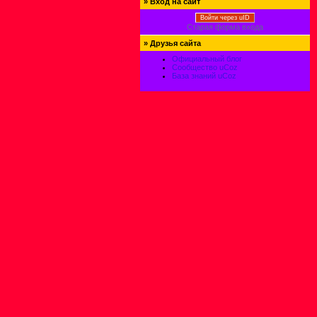
»
Вход на сайт
Войти через uID
Старая форма входа
»
Друзья сайта
Официальный блог
Сообщество uCoz
База знаний uCoz