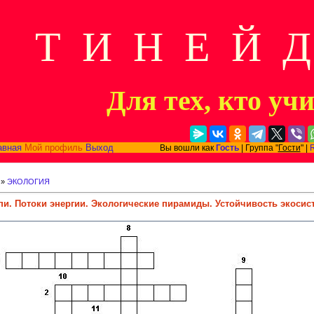
Т И Н Е Й 
Для тех, кто уч
авная
Мой профиль
Выход
Вы вошли как
Гость
| Группа "
Гости
" |
»
ЭКОЛОГИЯ
и. Потоки энергии. Экологические пирамиды. Устойчивость экоси