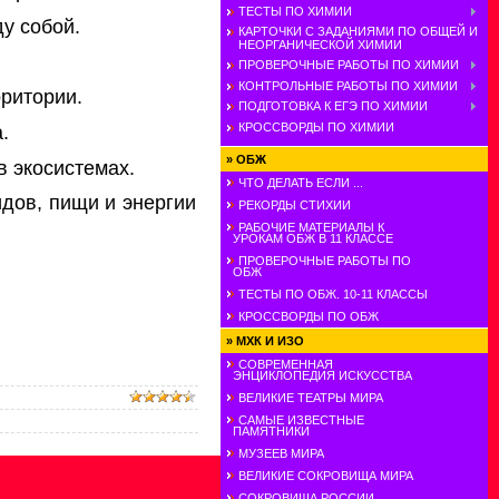
ТЕСТЫ ПО ХИМИИ
у собой.
КАРТОЧКИ С ЗАДАНИЯМИ ПО ОБЩЕЙ И
НЕОРГАНИЧЕСКОЙ ХИМИИ
ПРОВЕРОЧНЫЕ РАБОТЫ ПО ХИМИИ
КОНТРОЛЬНЫЕ РАБОТЫ ПО ХИМИИ
ритории.
ПОДГОТОВКА К ЕГЭ ПО ХИМИИ
КРОССВОРДЫ ПО ХИМИИ
.
»
ОБЖ
 экосистемах.
ЧТО ДЕЛАТЬ ЕСЛИ ...
дов, пищи и энергии
РЕКОРДЫ СТИХИИ
РАБОЧИЕ МАТЕРИАЛЫ К
УРОКАМ ОБЖ В 11 КЛАССЕ
ПРОВЕРОЧНЫЕ РАБОТЫ ПО
ОБЖ
ТЕСТЫ ПО ОБЖ. 10-11 КЛАССЫ
КРОССВОРДЫ ПО ОБЖ
»
МХК И ИЗО
СОВРЕМЕННАЯ
ЭНЦИКЛОПЕДИЯ ИСКУССТВА
ВЕЛИКИЕ ТЕАТРЫ МИРА
САМЫЕ ИЗВЕСТНЫЕ
ПАМЯТНИКИ
МУЗЕЕВ МИРА
ВЕЛИКИЕ СОКРОВИЩА МИРА
СОКРОВИЩА РОССИИ