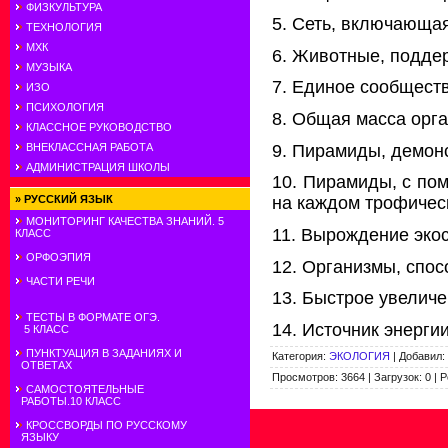
ФИЗКУЛЬТУРА
5. Сеть, включающа
ТЕХНОЛОГИЯ
МХК
6. Животные, подде
МУЗЫКА
7. Единое сообщест
ИЗО
ПСИХОЛОГИЯ
8. Общая масса орг
КЛАССНОЕ РУКОВОДСТВО
9. Пирамиды, демон
ВНЕКЛАССНАЯ РАБОТА
АДМИНИСТРАЦИЯ ШКОЛЫ
10. Пирамиды, с по
»
РУССКИЙ ЯЗЫК
на каждом трофичес
МОНИТОРИНГ КАЧЕСТВА ЗНАНИЙ. 5
11. Вырождение эко
КЛАСС
ОРФОЭПИЯ
12. Организмы, спос
ЧАСТИ РЕЧИ
13. Быстрое увеличе
ТЕСТЫ В ФОРМАТЕ ОГЭ.
14. Источник энерги
5 КЛАСС
ПУНКТУАЦИЯ В ЗАДАНИЯХ И
Категория
:
ЭКОЛОГИЯ
|
Добавил
:
ОТВЕТАХ
Просмотров
:
3664
|
Загрузок
:
0
|
Р
САМОСТОЯТЕЛЬНЫЕ
РАБОТЫ.10 КЛАСС
КРОССВОРДЫ ПО РУССКОМУ
ЯЗЫКУ