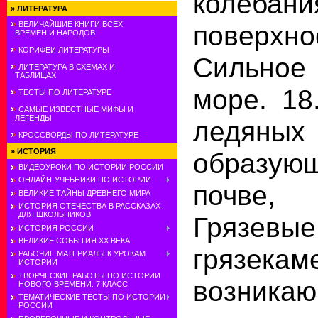
колеба
»
ЛИТЕРАТУРА
ВЕЛИЧАЙШИЕ КНИГИ ВСЕХ
поверх
ВРЕМЕН И НАРОДОВ
КОРИФЕИ ЛИТЕРАТУРЫ
Сильное
ЛИТЕРАТУРА В СХЕМАХ И
ТАБЛИЦАХ
море. 18
ТЕСТЫ ПО ЛИТЕРАТУРЕ
САМЫЕ ИЗВЕСТНЫЕ МИФЫ И
ЛЕГЕНДЫ
ледяных
КРОССВОРДЫ ПО ЛИТЕРАТУРЕ
»
ИСТОРИЯ
образу
ВИДЕОУРОКИ ПО ИСТОРИИ РОССИИ
ОНЛАЙН-УЧЕБНИКИ ПО ИСТОРИИ
почве,
ВЕЛИКИЕ ТАЙНЫ ДРЕВНЕГО МИРА
ИСТОРИЯ ОТЕЧЕСТВА В РАССКАЗАХ
ДЛЯ ШКОЛЬНИКОВ
Гряз
ИСТОРИЯ РОССИИ
ВЕЛИКИЕ СОБЫТИЯ ХХ ВЕКА
грязекам
РАБОЧИЕ МАТЕРИАЛЫ К УРОКАМ
ИСТОРИИ
ТВОРЧЕСКИЕ РАБОТЫ ПО ИСТОРИИ
возникаю
НОВОГО ВРЕМЕНИ. 7 КЛАСС
ТЕМАТИЧЕСКИЕ ТЕСТЫ ПО ИСТОРИИ
РОССИИ