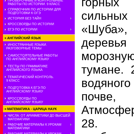
горны
ПРОВЕРОЧНЫЕ И КОНТРОЛЬНЫЕ
РАБОТЫ ПО ИСТОРИИ. 9 КЛАСС
СПРАВОЧНИК ПО ИСТОРИИ ДЛЯ
сильных
ПОДГОТОВКИ К ОГЭ
ИСТОРИЯ БЕЗ ТАЙН
КРОССВОРДЫ ПО ИСТОРИИ
«Шуба»,
ЕГЭ ПО ИСТОРИИ
деревь
»
АНГЛИЙСКИЙ ЯЗЫК
ИНОСТРАННЫЕ ЯЗЫКИ.
РАЗГОВОРНЫЕ ТЕМЫ
морозну
САМОСТОЯТЕЛЬНЫЕ РАБОТЫ
ПО АНГЛИЙСКОМУ ЯЗЫКУ
тумане. 
ТЕСТЫ ПО ГРАММАТИКЕ
АНГЛИЙСКОГО ЯЗЫКА
ТЕМАТИЧЕСКИЙ КОНТРОЛЬ.
водяно
9 КЛАСС
ПОДГОТОВКА К ЕГЭ ПО
АНГЛИЙСКОМУ ЯЗЫКУ
почве,
КРОССВОРДЫ ПО
АНГЛИЙСКОМУ ЯЗЫКУ
Атмосфе
»
МАТЕМАТИКА - ЦАРИЦА НАУК
ЧИСЛА: ОТ АРИФМЕТИКИ ДО ВЫСШЕЙ
28. 
МАТЕМАТИКИ
РАБОЧИЕ МАТЕРИАЛЫ К УРОКАМ
МАТЕМАТИКИ
РАБОЧИЕ МАТЕРИАЛЫ К УРОКАМ