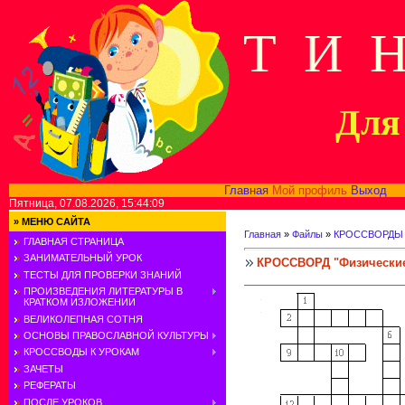
Т И 
Для 
Главная
Мой профиль
Выход
В
Пятница, 07.08.2026, 15:44:09
»
МЕНЮ САЙТА
Главная
»
Файлы
»
КРОССВОРДЫ
ГЛАВНАЯ СТРАНИЦА
ЗАНИМАТЕЛЬНЫЙ УРОК
КРОССВОРД "Физические
ТЕСТЫ ДЛЯ ПРОВЕРКИ ЗНАНИЙ
ПРОИЗВЕДЕНИЯ ЛИТЕРАТУРЫ В
КРАТКОМ ИЗЛОЖЕНИИ
ВЕЛИКОЛЕПНАЯ СОТНЯ
ОСНОВЫ ПРАВОСЛАВНОЙ КУЛЬТУРЫ
КРОССВОДЫ К УРОКАМ
ЗАЧЕТЫ
РЕФЕРАТЫ
ПОСЛЕ УРОКОВ