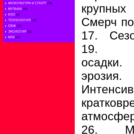
ФИЗКУЛЬТУРА И СПОРТ
крупны
[29]
МУЗЫКА
[40]
ИЗО
[6]
Смерч по
ТЕХНОЛОГИЯ
[16]
ОБЖ
[52]
17. Сез
ЭКОЛОГИЯ
[11]
МХК
[11]
19. Ат
осадки.
эроз
Интенси
кратковр
атмосфе
26. М