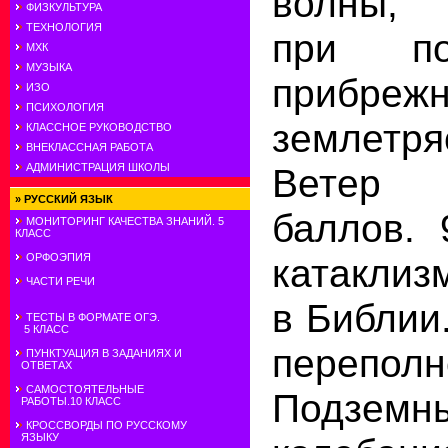
волны, 
ФИЗКУЛЬТУРА
ТЕХНОЛОГИЯ
при по
МХК
МУЗЫКА
прибреж
ИЗО
ПСИХОЛОГИЯ
землетр
КЛАССНОЕ РУКОВОДСТВО
ВНЕКЛАССНАЯ РАБОТА
АДМИНИСТРАЦИЯ ШКОЛЫ
Ветер
»
РУССКИЙ ЯЗЫК
баллов. 
МОНИТОРИНГ КАЧЕСТВА ЗНАНИЙ. 5
КЛАСС
ОРФОЭПИЯ
катаклиз
ЧАСТИ РЕЧИ
в Библии
ТЕСТЫ В ФОРМАТЕ ОГЭ.
5 КЛАСС
переполн
ПУНКТУАЦИЯ В ЗАДАНИЯХ И
ОТВЕТАХ
САМОСТОЯТЕЛЬНЫЕ
Подземн
РАБОТЫ.10 КЛАСС
КРОССВОРДЫ ПО РУССКОМУ
ЯЗЫКУ