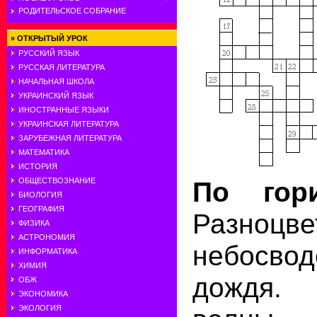
РОДИТЕЛЬСКОЕ СОБРАНИЕ
»
ОТКРЫТЫЙ УРОК
РУССКИЙ ЯЗЫК
РУССКАЯ ЛИТЕРАТУРА
НАЧАЛЬНАЯ ШКОЛА
УКРАИНСКИЙ ЯЗЫК
ИНОСТРАННЫЕ ЯЗЫКИ
УКРАИНСКАЯ ЛИТЕРАТУРА
ЗАРУБЕЖНАЯ ЛИТЕРАТУРА
МАТЕМАТИКА
ИСТОРИЯ
ОБЩЕСТВОЗНАНИЕ
По гори
БИОЛОГИЯ
ГЕОГРАФИЯ
Разноцве
ФИЗИКА
АСТРОНОМИЯ
небосво
ИНФОРМАТИКА
ХИМИЯ
дождя.
ОБЖ
ЭКОНОМИКА
ЭКОЛОГИЯ