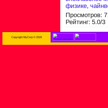
физике
,
чайнв
Просмотров
:
7
Рейтинг
:
5.0
/
3
Copyright MyCorp © 2026