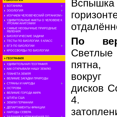
Вспышк
»
БИОЛОГИЯ
БОТАНИКА
гориз
ЗООЛОГИЯ
ИЗУЧАЕМ ЧЕЛОВЕЧЕСКИЙ ОРГАНИЗМ
УДИВИТЕЛЬНЫЕ ФАКТЫ О ЧЕЛОВЕКЕ К
отдалённ
УРОКАМ АНАТОМИИ
САМЫЕ НЕОБЫЧНЫЕ ПРИРОДНЫЕ
ЯВЛЕНИЯ
БИОЛОГИЧЕСКИЕ ЗАДАЧИ
По вер
ТЕСТЫ ПО БИОЛОГИИ. 5 КЛАСС
ЕГЭ ПО БИОЛОГИИ
Светлые 
КРОССВОРДЫ ПО БИОЛОГИИ
»
ГЕОГРАФИЯ
пятна, 
УДИВИТЕЛЬНАЯ ГЕОГРАФИЯ
КАК ОТКРЫВАЛИ НАШУ ЗЕМЛЮ
вокруг
ПЛАНЕТА ЗЕМЛЯ
ВЕЛИКИЕ ЗАГАДКИ ПРИРОДЫ
СТРАНЫ И НАРОДЫ
дисков С
ОСТРОВА
ВЕЛИКИЕ ГОРОДА МИРА
4. Зна
ШТАТЫ США
ЗЕМЛИ ГЕРМАНИИ
ДЕПАРТАМЕНТЫ ФРАНЦИИ
затопл
НАРОДЫ СЕВЕРА
ЗАДАНИЯ И УПРАЖНЕНИЯ ПО