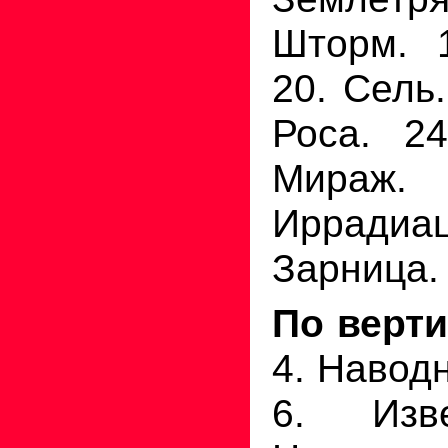
Шторм. 1
20. Сель.
Роса. 24
Мира
Ирради
Зарница.
По верти
4. Наводн
6. Изв