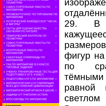
изображе
ГЕОМЕТРИИ
САМОСТОЯТЕЛЬНЫЕ РАБОТЫ ПО
отдалённ
МАТЕМАТИКЕ
ПРОМЕЖУТОЧНОЕ ТЕСТИРОВАНИЕ ПО
МАТЕМАТИКЕ
29. В
ПОЭТИЧЕСКИЙ КАЛЕЙДОСКОП "ЧИСЛА
И ФИГУРЫ"
ТЕСТЫ ДЛЯ ОЦЕНКИ КАЧЕСТВА
кажущеес
ОБУЧЕНИЯ ПО АЛГЕБРЕ
ТЕМАТИЧЕСКИЙ КОНТРОЛЬ ПО
ГЕОМЕТРИИ
размер
САМОСТОЯТЕЛЬНЫЕ РАБОТЫ ПО
ГЕОМЕТРИИ
КОНТРОЛЬНЫЕ РАБОТЫ ПО
фигур на
МАТЕМАТИКЕ
СКАЗОЧНЫЕ ОЛИМПИАДЫ ПО
МАТЕМАТИКЕ
по ср
ГИА ПО МАТЕМАТИКЕ В 9 КЛАССЕ.
ТИПОВЫЕ ЗАДАНИЯ
УЧЕБНО-ТРЕНИРОВОЧНЫЕ ТЕСТЫ ДЛЯ
тёмным
ПОДГОТОВКИ К ОГЭ. 9 КЛАСС
ПОДГОТОВКА К ЕГЭ ПО МАТЕМАТИКЕ
МАТЕМАТИЧЕСКАЯ СОСТАВЛЯЮЩАЯ
равной 
ВСЕХ ДОСТИЖЕНИЙ ЦИВИЛИЗАЦИИ
МАТЕМАТИЧЕСКИЙ КРУЖОК В ШКОЛЕ
светло
ЗАДАЧКИ ОТ ГРИГОРИЯ ОСТЕРА
КРОССВОРДЫ ПО МАТЕМАТИКЕ