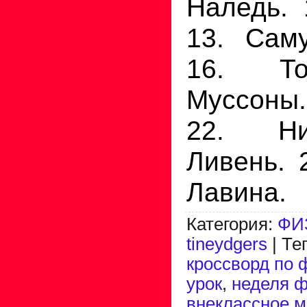
Наледь. 
13. Саму
16. То
Муссоны.
22. Ни
Ливень. 
Лавина.
Категория
:
ФИ
tineydgers
|
Те
кроссворд по 
урок
,
неделя ф
внеклассное м