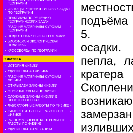
местност
ГЕОГРАФИИ
ОБРАЗЦЫ РЕШЕНИЯ ТИПОВЫХ ЗАДАЧ
ПО ГЕОГРАФИИ
подъёма 
ПРАКТИКУМ ПО РЕШЕНИЮ
ГЕОГРАФИЧЕСКИХ ЗАДАЧ
РАБОЧИЕ МАТЕРИАЛЫ К УРОКАМ
5. Ат
ГЕОГРАФИИ
ПОДГОТОВКА К ЕГЭ ПО ГЕОГРАФИИ
БИОСФЕРА И ЭКОЛОГИЧЕСКАЯ
осадки
ПОЛИТИКА
КРОССВОРДЫ ПО ГЕОГРАФИИ
пепла, л
»
ФИЗИКА
ИСТОРИЯ ФИЗИКИ
кратера
УДИВИТЕЛЬНАЯ ФИЗИКА
РАБОЧИЕ МАТЕРИАЛЫ К УРОКАМ
ФИЗИКИ
Скопле
ОТКРЫВАЕМ ЗАКОНЫ ФИЗИКИ
ОПОРНЫЕ СХЕМЫ ПО ФИЗИКЕ
возник
СЛОЖНЫЕ ЗАКОНЫ ФИЗИКИ В
ПРОСТЫХ ОПЫТАХ
ЛАБОРАТОРНЫЕ РАБОТЫ ПО ФИЗИКЕ
замерзан
САМОСТОЯТЕЛЬНЫЕ РАБОТЫ ПО
ФИЗИКЕ
РАЗНОУРОВНЕВЫЕ КОНТРОЛЬНЫЕ
излив
РАБОТЫ ПО ФИЗИКЕ
УДИВИТЕЛЬНАЯ МЕХАНИКА