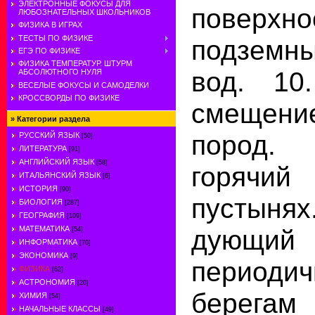
ЭЛЕКТРОННЫЕ ФОКУСЫ ДЛЯ
поверхно
ЛЮБОЗНАТЕЛЬНЫХ ШКОЛЬНИКОВ
ФИЗИКА В ИГРАХ
ТЕСТЫ ПО ФИЗИКЕ
подземны
ЕГЭ ПО ФИЗИКЕ
ФИЗИКА ТЕМПЕРАТУР. ШТУРМ
вод. 10
АБСОЛЮТНОГО НУЛЯ
ВЕСЕЛЫЕ ФОКУСЫ И САМОДЕЛКИ
КРОССВОРДЫ ПО ФИЗИКЕ
смещение
»
Категории раздела
пород.
РУССКИЙ ЯЗЫК
[50]
ЛИТЕРАТУРА
[91]
АНГЛИЙСКИЙ ЯЗЫК
[58]
горячи
ИТАЛЬЯНСКИЙ ЯЗЫК
[6]
ИСТОРИЯ
[90]
пустынях
БИОЛОГИЯ
[287]
ГЕОГРАФИЯ
[109]
дующий
МАТЕМАТИКА
[54]
ИНФОРМАТИКА
[70]
ЭКОНОМИКА
[9]
период
ФИЗИКА
[62]
АСТРОНОМИЯ
[20]
берега
ХИМИЯ
[54]
НАЧАЛЬНЫЕ КЛАССЫ
[49]