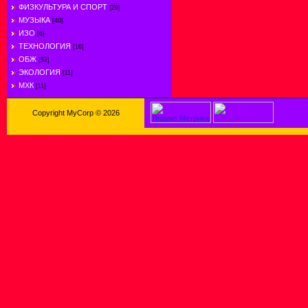
ФИЗКУЛЬТУРА И СПОРТ
[29]
МУЗЫКА
[40]
ИЗО
[6]
ТЕХНОЛОГИЯ
[16]
ОБЖ
[52]
ЭКОЛОГИЯ
[11]
МХК
[11]
Copyright MyCorp © 2026