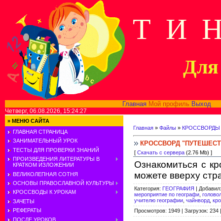
Т И 
Для 
Главная
Мой профиль
Выход
В
Четверг, 06.08.2026, 15:24:27
»
МЕНЮ САЙТА
Главная
»
Файлы
»
КРОССВОРДЫ
ГЛАВНАЯ СТРАНИЦА
ЗАНИМАТЕЛЬНЫЙ УРОК
КРОССВОРД "ПУТЕШЕСТ
ТЕСТЫ ДЛЯ ПРОВЕРКИ ЗНАНИЙ
[
Скачать с сервера
(2.76 Mb) ]
ПРОИЗВЕДЕНИЯ ЛИТЕРАТУРЫ В
Ознакомиться с кр
КРАТКОМ ИЗЛОЖЕНИИ
можете вверху стр
ВЕЛИКОЛЕПНАЯ СОТНЯ
ОСНОВЫ ПРАВОСЛАВНОЙ КУЛЬТУРЫ
Категория
:
ГЕОГРАФИЯ
|
Добавил
КРОССВОДЫ К УРОКАМ
мероприятие по географи
,
голово
учителю географии
,
чайнворд
,
кро
ЗАЧЕТЫ
РЕФЕРАТЫ
Просмотров
:
1949
|
Загрузок
:
234
ПОСЛЕ УРОКОВ