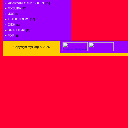
ФИЗКУЛЬТУРА И СПОРТ
[29]
МУЗЫКА
[40]
ИЗО
[6]
ТЕХНОЛОГИЯ
[16]
ОБЖ
[52]
ЭКОЛОГИЯ
[11]
МХК
[11]
Copyright MyCorp © 2026