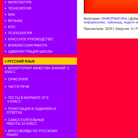
ФИЗКУЛЬТУРА
ТЕХНОЛОГИЯ
МХК
Категория
:
ИНФОРМАТИКА
|
Доба
МУЗЫКА
информатике
,
чайнворд
,
неделя и
ИЗО
Просмотров
:
3224
|
Загрузок
:
0
|
Р
ПСИХОЛОГИЯ
КЛАССНОЕ РУКОВОДСТВО
ВНЕКЛАССНАЯ РАБОТА
АДМИНИСТРАЦИЯ ШКОЛЫ
»
РУССКИЙ ЯЗЫК
МОНИТОРИНГ КАЧЕСТВА ЗНАНИЙ. 5
КЛАСС
ОРФОЭПИЯ
ЧАСТИ РЕЧИ
ТЕСТЫ В ФОРМАТЕ ОГЭ.
5 КЛАСС
ПУНКТУАЦИЯ В ЗАДАНИЯХ И
ОТВЕТАХ
САМОСТОЯТЕЛЬНЫЕ
РАБОТЫ.10 КЛАСС
КРОССВОРДЫ ПО РУССКОМУ
ЯЗЫКУ