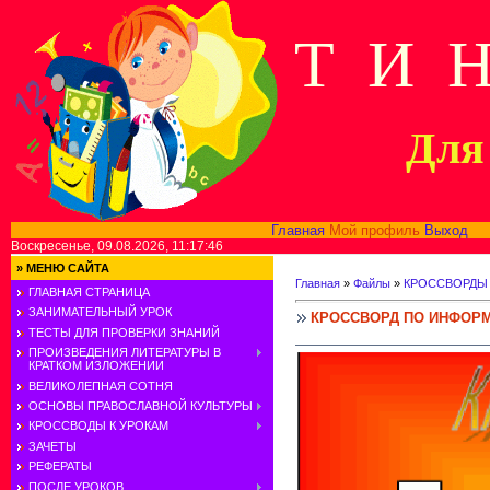
Т И 
Для 
Главная
Мой профиль
Выход
В
Воскресенье, 09.08.2026, 11:17:46
»
МЕНЮ САЙТА
Главная
»
Файлы
»
КРОССВОРДЫ
ГЛАВНАЯ СТРАНИЦА
ЗАНИМАТЕЛЬНЫЙ УРОК
КРОССВОРД ПО ИНФОР
ТЕСТЫ ДЛЯ ПРОВЕРКИ ЗНАНИЙ
ПРОИЗВЕДЕНИЯ ЛИТЕРАТУРЫ В
КРАТКОМ ИЗЛОЖЕНИИ
ВЕЛИКОЛЕПНАЯ СОТНЯ
ОСНОВЫ ПРАВОСЛАВНОЙ КУЛЬТУРЫ
КРОССВОДЫ К УРОКАМ
ЗАЧЕТЫ
РЕФЕРАТЫ
ПОСЛЕ УРОКОВ