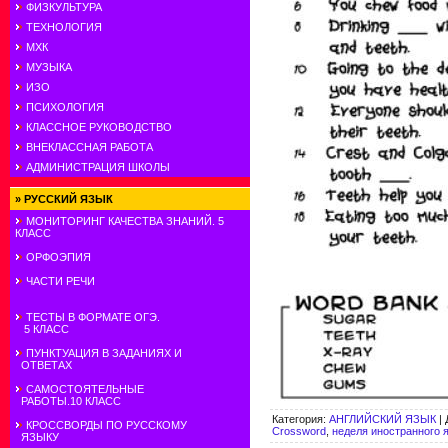
ФИЗКУЛЬТУРА
ТЕХНОЛОГИЯ
МХК
МУЗЫКА
ИЗО
ПСИХОЛОГИЯ
КЛАССНОЕ РУКОВОДСТВО
ВНЕКЛАССНАЯ РАБОТА
АДМИНИСТРАЦИЯ ШКОЛЫ
»
РУССКИЙ ЯЗЫК
МОНИТОРИНГ КАЧЕСТВА ЗНАНИЙ. 5
КЛАСС
ОРФОЭПИЯ
ЧАСТИ РЕЧИ
ТЕСТЫ В ФОРМАТЕ ОГЭ.
5 КЛАСС
ПУНКТУАЦИЯ В ЗАДАНИЯХ И
ОТВЕТАХ
САМОСТОЯТЕЛЬНЫЕ
РАБОТЫ.10 КЛАСС
Категория
:
АНГЛИЙСКИЙ ЯЗЫК
|
КРОССВОРДЫ ПО РУССКОМУ
Сrossword
,
неделя иностранного 
ЯЗЫКУ