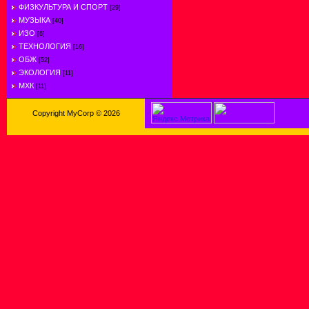
ФИЗКУЛЬТУРА И СПОРТ
[29]
МУЗЫКА
[40]
ИЗО
[6]
ТЕХНОЛОГИЯ
[16]
ОБЖ
[52]
ЭКОЛОГИЯ
[11]
МХК
[11]
Copyright MyCorp © 2026