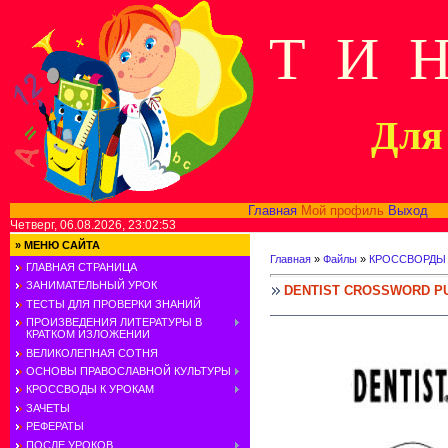
Т И 
Для 
Главная
Мой профиль
Выход
В
Четверг, 06.08.2026, 23:02:53
»
МЕНЮ САЙТА
Главная
»
Файлы
»
КРОССВОРДЫ
ГЛАВНАЯ СТРАНИЦА
ЗАНИМАТЕЛЬНЫЙ УРОК
DENTIST CROSSWORD P
ТЕСТЫ ДЛЯ ПРОВЕРКИ ЗНАНИЙ
ПРОИЗВЕДЕНИЯ ЛИТЕРАТУРЫ В
КРАТКОМ ИЗЛОЖЕНИИ
ВЕЛИКОЛЕПНАЯ СОТНЯ
ОСНОВЫ ПРАВОСЛАВНОЙ КУЛЬТУРЫ
КРОССВОДЫ К УРОКАМ
ЗАЧЕТЫ
РЕФЕРАТЫ
ПОСЛЕ УРОКОВ