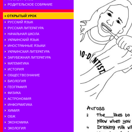
РОДИТЕЛЬСКОЕ СОБРАНИЕ
»
ОТКРЫТЫЙ УРОК
РУССКИЙ ЯЗЫК
РУССКАЯ ЛИТЕРАТУРА
НАЧАЛЬНАЯ ШКОЛА
УКРАИНСКИЙ ЯЗЫК
ИНОСТРАННЫЕ ЯЗЫКИ
УКРАИНСКАЯ ЛИТЕРАТУРА
ЗАРУБЕЖНАЯ ЛИТЕРАТУРА
МАТЕМАТИКА
ИСТОРИЯ
ОБЩЕСТВОЗНАНИЕ
БИОЛОГИЯ
ГЕОГРАФИЯ
ФИЗИКА
АСТРОНОМИЯ
ИНФОРМАТИКА
ХИМИЯ
ОБЖ
ЭКОНОМИКА
ЭКОЛОГИЯ