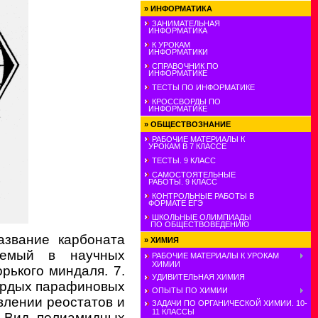
»
ИНФОРМАТИКА
ЗАНИМАТЕЛЬНАЯ
ИНФОРМАТИКА
К УРОКАМ
ИНФОРМАТИКИ
СПРАВОЧНИК ПО
ИНФОРМАТИКЕ
ТЕСТЫ ПО ИНФОРМАТИКЕ
КРОССВОРДЫ ПО
ИНФОРМАТИКЕ
»
ОБЩЕСТВОЗНАНИЕ
РАБОЧИЕ МАТЕРИАЛЫ К
УРОКАМ В 7 КЛАССЕ
ТЕСТЫ. 9 КЛАСС
САМОСТОЯТЕЛЬНЫЕ
РАБОТЫ. 9 КЛАСС
КОНТРОЛЬНЫЕ РАБОТЫ В
ФОРМАТЕ ЕГЭ
ШКОЛЬНЫЕ ОЛИМПИАДЫ
ПО ОБЩЕСТВОВЕДЕНИЮ
азвание карбоната
»
ХИМИЯ
яемый в научных
РАБОЧИЕ МАТЕРИАЛЫ К УРОКАМ
ХИМИИ
рького миндаля. 7.
УДИВИТЕЛЬНАЯ ХИМИЯ
вердых парафиновых
ОПЫТЫ ПО ХИМИИ
влении реостатов и
ЗАДАЧИ ПО ОРГАНИЧЕСКОЙ ХИМИИ. 10-
11 КЛАССЫ
. Вид полиамидных