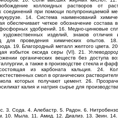
свобождение коллоидных растворов от рас
х соединений при помощи полупроницаемой мем
кукурузе. 14. Система наименований химиче
ая обеспечивает
четкое обозначение состава 
 фосфорных удобрений. 16. Медно-цинковые сп
я художественных изделий, знаков отличия 
д для проведения химических опытов. 18.
ода. 19. Благородный металл желтого цвета. 20
щая избыток оксида серы (VI). 21. Углеводоро
ожении органических веществ без доступа воз
ллургии, а также в производстве стекла и фарф
состоящая из карбоната кальция. 24. Ко
 естественных смол в органических растворителя
мола которых получают цемент. 26. Прозрач
осиликат калия и натрия сырье для производств
ус. 3. Сода. 4. Алебастр. 5. Радон. 6. Нитробензо
. 10. Мыла. 11. Амид. 12. Диализ. 13. Зеин. 14