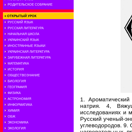
РОДИТЕЛЬСКОЕ СОБРАНИЕ
»
ОТКРЫТЫЙ УРОК
РУССКИЙ ЯЗЫК
РУССКАЯ ЛИТЕРАТУРА
НАЧАЛЬНАЯ ШКОЛА
УКРАИНСКИЙ ЯЗЫК
ИНОСТРАННЫЕ ЯЗЫКИ
УКРАИНСКАЯ ЛИТЕРАТУРА
ЗАРУБЕЖНАЯ ЛИТЕРАТУРА
МАТЕМАТИКА
ИСТОРИЯ
ОБЩЕСТВОЗНАНИЕ
БИОЛОГИЯ
ГЕОГРАФИЯ
ФИЗИКА
1. Ароматический
АСТРОНОМИЯ
натрия. 4, Вяж
ИНФОРМАТИКА
ХИМИЯ
исследованиях и м
ОБЖ
Русский ученый-эн
ЭКОНОМИКА
углеводородов. 9.
ЭКОЛОГИЯ
нагревательных п