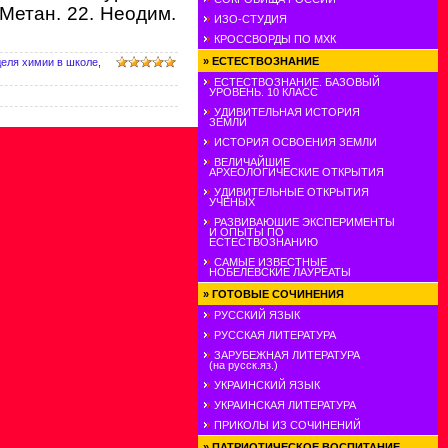
. Метан. 22. Неодим.
ИЗО-СТУДИЯ
КРОССВОРДЫ ПО МХК
»
ЕСТЕСТВОЗНАНИЕ
деля химии в школе
,
ЕСТЕСТВОЗНАНИЕ. БАЗОВЫЙ
УРОВЕНЬ. 10 КЛАСС
УДИВИТЕЛЬНАЯ ИСТОРИЯ
ЗЕМЛИ
ИСТОРИЯ ОСВОЕНИЯ ЗЕМЛИ
ВЕЛИЧАЙШИЕ
АРХЕОЛОГИЧЕСКИЕ ОТКРЫТИЯ
УДИВИТЕЛЬНЫЕ ОТКРЫТИЯ
УЧЕНЫХ
РАЗВИВАЮШИЕ ЭКСПЕРИМЕНТЫ
И ОПЫТЫ ПО
ЕСТЕСТВОЗНАНИЮ
САМЫЕ ИЗВЕСТНЫЕ
НОБЕЛЕВСКИЕ ЛАУРЕАТЫ
»
ГОТОВЫЕ СОЧИНЕНИЯ
РУССКИЙ ЯЗЫК
РУССКАЯ ЛИТЕРАТУРА
ЗАРУБЕЖНАЯ ЛИТЕРАТУРА
(на русск.яз.)
УКРАИНСКИЙ ЯЗЫК
УКРАИНСКАЯ ЛИТЕРАТУРА
ПРИКОЛЫ ИЗ СОЧИНЕНИЙ
»
ПАТРИОТИЧЕСКОЕ ВОСПИТАНИЕ