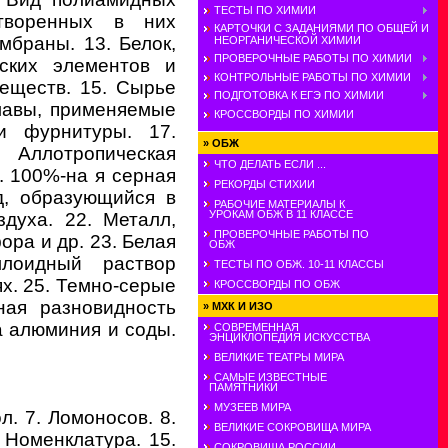
ТЕСТЫ ПО ХИМИИ
творенных в них
КАРТОЧКИ С ЗАДАНИЯМИ ПО ОБЩЕЙ И
браны. 13. Белок,
НЕОРГАНИЧЕСКОЙ ХИМИИ
ПРОВЕРОЧНЫЕ РАБОТЫ ПО ХИМИИ
ских элементов и
КОНТРОЛЬНЫЕ РАБОТЫ ПО ХИМИИ
веществ. 15. Сырье
ПОДГОТОВКА К ЕГЭ ПО ХИМИИ
лавы, применяемые
КРОССВОРДЫ ПО ХИМИИ
и фурнитуры. 17.
»
ОБЖ
 Аллотропическая
ЧТО ДЕЛАТЬ ЕСЛИ ...
. 100%-на я серная
РЕКОРДЫ СТИХИИ
д, образующийся в
РАБОЧИЕ МАТЕРИАЛЫ К
УРОКАМ ОБЖ В 11 КЛАССЕ
духа. 22. Металл,
ПРОВЕРОЧНЫЕ РАБОТЫ ПО
ора и др. 23. Белая
ОБЖ
ллоидный раствор
ТЕСТЫ ПО ОБЖ. 10-11 КЛАССЫ
х. 25. Темно-серые
КРОССВОРДЫ ПО ОБЖ
ная разновидность
»
МХК И ИЗО
а алюминия и соды.
СОВРЕМЕННАЯ
ЭНЦИКЛОПЕДИЯ ИСКУССТВА
ВЕЛИКИЕ ТЕАТРЫ МИРА
САМЫЕ ИЗВЕСТНЫЕ
ПАМЯТНИКИ
МУЗЕЕВ МИРА
л. 7. Ломоносов. 8.
ВЕЛИКИЕ СОКРОВИЩА МИРА
. Номенклатура. 15.
СОКРОВИЩА РОССИИ