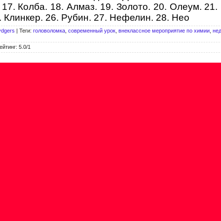
 17. Колба. 18. Алмаз. 19. Золото. 20. Олеум. 21
5. Клинкер. 26. Рубин. 27. Нефелин. 28. Нео
ydgers
|
Теги
:
головоломка
,
современный урок
,
внеклассное мероприятие по химии
,
не
ейтинг
:
5.0
/
1