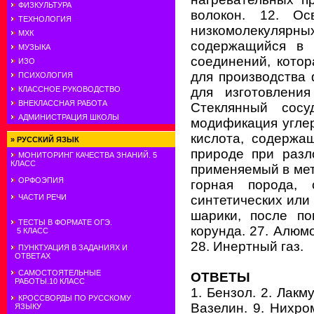
ФИЗКУЛЬТУРА
волокон. 12. О
ТЕХНОЛОГИЯ
низкомолекулярны
МХК
содержащийся в 
МУЗЫКА
соединений, котор
ИЗО
для производства
ПСИХОЛОГИЯ
для изготовлени
КЛАССНОЕ РУКОВОДСТВО
ВНЕКЛАССНАЯ РАБОТА
Стеклянный сосу
АДМИНИСТРАЦИЯ ШКОЛЫ
модификация углер
кислота, содержа
»
РУССКИЙ ЯЗЫК
природе при разл
МОНИТОРИНГ КАЧЕСТВА ЗНАНИЙ. 5
КЛАСС
применяемый в мета
ОРФОЭПИЯ
горная порода, 
синтетических или
ЧАСТИ РЕЧИ
шарики, после по
ТЕСТЫ В ФОРМАТЕ ОГЭ.
корунда. 27. Алюм
5 КЛАСС
28. Инертный газ.
ПУНКТУАЦИЯ В ЗАДАНИЯХ И
ОТВЕТАХ
САМОСТОЯТЕЛЬНЫЕ
ОТВЕТ
Ы
РАБОТЫ.10 КЛАСС
1. Бензол. 2. Лакм
КРОССВОРДЫ ПО РУССКОМУ
Вазелин. 9. Нихром
ЯЗЫКУ