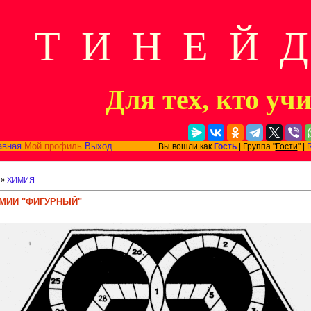
Т И Н Е Й 
Для тех, кто уч
авная
Мой профиль
Выход
Вы вошли как
Гость
| Группа "
Гости
" |
»
ХИМИЯ
ИМИИ "ФИГУРНЫЙ"