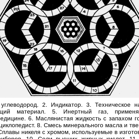
 углеводород. 2. Индикатор. 3. Техническое н
ущий материал. 5. Инертный газ, примен
едицине. 6. Маслянистая жидкость с запахом го
циклопедист. 8. Смесь минерального масла и т
 Сплавы никеля с хромом, используемые в изгото
риборов. 10. Соли высших жирных кислот. 11