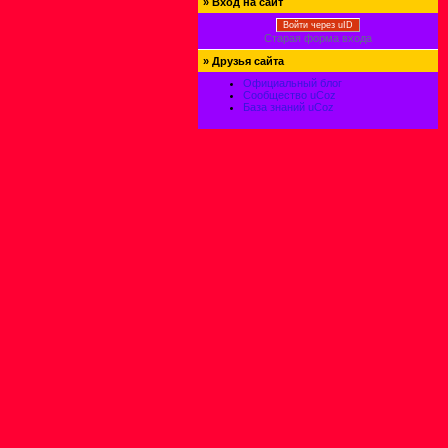
»
Вход на сайт
Войти через uID
Старая форма входа
»
Друзья сайта
Официальный блог
Сообщество uCoz
База знаний uCoz