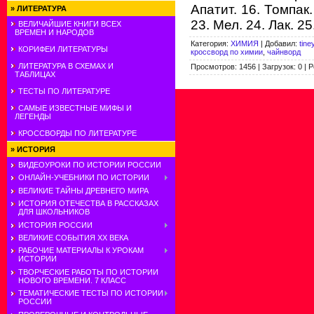
Апатит. 16. Томпак.
»
ЛИТЕРАТУРА
23. Мел. 24. Лак. 2
ВЕЛИЧАЙШИЕ КНИГИ ВСЕХ
ВРЕМЕН И НАРОДОВ
Категория
:
ХИМИЯ
|
Добавил
:
tine
КОРИФЕИ ЛИТЕРАТУРЫ
кроссворд по химии
,
чайнворд
ЛИТЕРАТУРА В СХЕМАХ И
Просмотров
:
1456
|
Загрузок
:
0
|
Р
ТАБЛИЦАХ
ТЕСТЫ ПО ЛИТЕРАТУРЕ
САМЫЕ ИЗВЕСТНЫЕ МИФЫ И
ЛЕГЕНДЫ
КРОССВОРДЫ ПО ЛИТЕРАТУРЕ
»
ИСТОРИЯ
ВИДЕОУРОКИ ПО ИСТОРИИ РОССИИ
ОНЛАЙН-УЧЕБНИКИ ПО ИСТОРИИ
ВЕЛИКИЕ ТАЙНЫ ДРЕВНЕГО МИРА
ИСТОРИЯ ОТЕЧЕСТВА В РАССКАЗАХ
ДЛЯ ШКОЛЬНИКОВ
ИСТОРИЯ РОССИИ
ВЕЛИКИЕ СОБЫТИЯ ХХ ВЕКА
РАБОЧИЕ МАТЕРИАЛЫ К УРОКАМ
ИСТОРИИ
ТВОРЧЕСКИЕ РАБОТЫ ПО ИСТОРИИ
НОВОГО ВРЕМЕНИ. 7 КЛАСС
ТЕМАТИЧЕСКИЕ ТЕСТЫ ПО ИСТОРИИ
РОССИИ