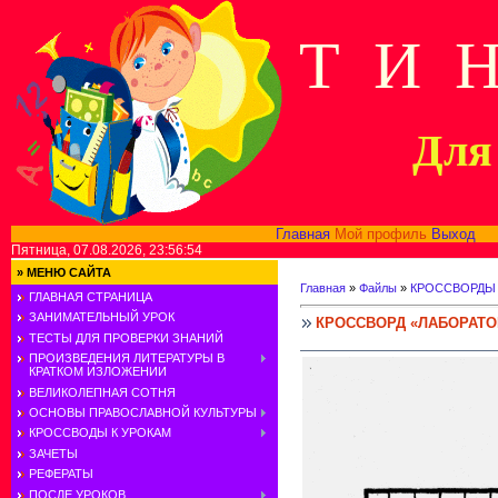
Т И 
Для 
Главная
Мой профиль
Выход
В
Пятница, 07.08.2026, 23:56:54
»
МЕНЮ САЙТА
Главная
»
Файлы
»
КРОССВОРДЫ
ГЛАВНАЯ СТРАНИЦА
ЗАНИМАТЕЛЬНЫЙ УРОК
КРОССВОРД «ЛАБОРАТО
ТЕСТЫ ДЛЯ ПРОВЕРКИ ЗНАНИЙ
ПРОИЗВЕДЕНИЯ ЛИТЕРАТУРЫ В
КРАТКОМ ИЗЛОЖЕНИИ
ВЕЛИКОЛЕПНАЯ СОТНЯ
ОСНОВЫ ПРАВОСЛАВНОЙ КУЛЬТУРЫ
КРОССВОДЫ К УРОКАМ
ЗАЧЕТЫ
РЕФЕРАТЫ
ПОСЛЕ УРОКОВ