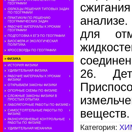
сжиган
ГЕОГРАФИИ
ОБРАЗЦЫ РЕШЕНИЯ ТИПОВЫХ ЗАДАЧ
ПО ГЕОГРАФИИ
анализе.
ПРАКТИКУМ ПО РЕШЕНИЮ
ГЕОГРАФИЧЕСКИХ ЗАДАЧ
РАБОЧИЕ МАТЕРИАЛЫ К УРОКАМ
для отм
ГЕОГРАФИИ
ПОДГОТОВКА К ЕГЭ ПО ГЕОГРАФИИ
БИОСФЕРА И ЭКОЛОГИЧЕСКАЯ
жидкост
ПОЛИТИКА
КРОССВОРДЫ ПО ГЕОГРАФИИ
соедине
»
ФИЗИКА
ИСТОРИЯ ФИЗИКИ
26. Дет
УДИВИТЕЛЬНАЯ ФИЗИКА
РАБОЧИЕ МАТЕРИАЛЫ К УРОКАМ
ФИЗИКИ
Присп
ОТКРЫВАЕМ ЗАКОНЫ ФИЗИКИ
ОПОРНЫЕ СХЕМЫ ПО ФИЗИКЕ
измел
СЛОЖНЫЕ ЗАКОНЫ ФИЗИКИ В
ПРОСТЫХ ОПЫТАХ
ЛАБОРАТОРНЫЕ РАБОТЫ ПО ФИЗИКЕ
веществ.
САМОСТОЯТЕЛЬНЫЕ РАБОТЫ ПО
ФИЗИКЕ
РАЗНОУРОВНЕВЫЕ КОНТРОЛЬНЫЕ
РАБОТЫ ПО ФИЗИКЕ
Категория
:
ХИ
УДИВИТЕЛЬНАЯ МЕХАНИКА