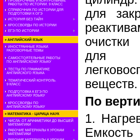
ПРОВЕРОЧНЫЕ И КОНТРОЛЬНЫЕ
РАБОТЫ ПО ИСТОРИИ. 9 КЛАСС
для зак
СПРАВОЧНИК ПО ИСТОРИИ ДЛЯ
ПОДГОТОВКИ К ОГЭ
ИСТОРИЯ БЕЗ ТАЙН
реактив
КРОССВОРДЫ ПО ИСТОРИИ
ЕГЭ ПО ИСТОРИИ
очистки
»
АНГЛИЙСКИЙ ЯЗЫК
ИНОСТРАННЫЕ ЯЗЫКИ.
РАЗГОВОРНЫЕ ТЕМЫ
для 
САМОСТОЯТЕЛЬНЫЕ РАБОТЫ
ПО АНГЛИЙСКОМУ ЯЗЫКУ
легково
ТЕСТЫ ПО ГРАММАТИКЕ
АНГЛИЙСКОГО ЯЗЫКА
веществ.
ТЕМАТИЧЕСКИЙ КОНТРОЛЬ.
9 КЛАСС
ПОДГОТОВКА К ЕГЭ ПО
АНГЛИЙСКОМУ ЯЗЫКУ
По верти
КРОССВОРДЫ ПО
АНГЛИЙСКОМУ ЯЗЫКУ
1. Нагре
»
МАТЕМАТИКА - ЦАРИЦА НАУК
ЧИСЛА: ОТ АРИФМЕТИКИ ДО ВЫСШЕЙ
МАТЕМАТИКИ
Емкост
РАБОЧИЕ МАТЕРИАЛЫ К УРОКАМ
МАТЕМАТИКИ
РАБОЧИЕ МАТЕРИАЛЫ К УРОКАМ