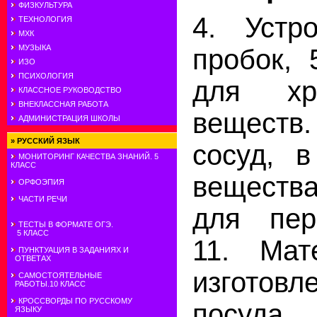
ФИЗКУЛЬТУРА
4. Устр
ТЕХНОЛОГИЯ
МХК
МУЗЫКА
пробок, 
ИЗО
ПСИХОЛОГИЯ
для хр
КЛАССНОЕ РУКОВОДСТВО
ВНЕКЛАССНАЯ РАБОТА
веществ
АДМИНИСТРАЦИЯ ШКОЛЫ
»
РУССКИЙ ЯЗЫК
сосуд, 
МОНИТОРИНГ КАЧЕСТВА ЗНАНИЙ. 5
КЛАСС
вещества
ОРФОЭПИЯ
ЧАСТИ РЕЧИ
для пер
ТЕСТЫ В ФОРМАТЕ ОГЭ.
5 КЛАСС
11. Мат
ПУНКТУАЦИЯ В ЗАДАНИЯХ И
ОТВЕТАХ
изготов
САМОСТОЯТЕЛЬНЫЕ
РАБОТЫ.10 КЛАСС
КРОССВОРДЫ ПО РУССКОМУ
посуда.
ЯЗЫКУ