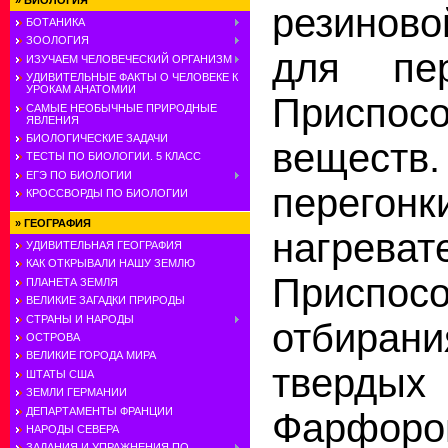
»
БИОЛОГИЯ
резиново
БОТАНИКА
ЗООЛОГИЯ
для пер
ИЗУЧАЕМ ЧЕЛОВЕЧЕСКИЙ ОРГАНИЗМ
УДИВИТЕЛЬНЫЕ ФАКТЫ О ЧЕЛОВЕКЕ К
УРОКАМ АНАТОМИИ
Приспос
САМЫЕ НЕОБЫЧНЫЕ ПРИРОДНЫЕ
ЯВЛЕНИЯ
БИОЛОГИЧЕСКИЕ ЗАДАЧИ
веществ
ТЕСТЫ ПО БИОЛОГИИ. 5 КЛАСС
ЕГЭ ПО БИОЛОГИИ
перегонк
КРОССВОРДЫ ПО БИОЛОГИИ
»
ГЕОГРАФИЯ
нагрева
УДИВИТЕЛЬНАЯ ГЕОГРАФИЯ
КАК ОТКРЫВАЛИ НАШУ ЗЕМЛЮ
Присп
ПЛАНЕТА ЗЕМЛЯ
ВЕЛИКИЕ ЗАГАДКИ ПРИРОДЫ
СТРАНЫ И НАРОДЫ
отбиран
ОСТРОВА
ВЕЛИКИЕ ГОРОДА МИРА
тверды
ШТАТЫ США
ЗЕМЛИ ГЕРМАНИИ
ДЕПАРТАМЕНТЫ ФРАНЦИИ
Фарфоро
НАРОДЫ СЕВЕРА
ЗАДАНИЯ И УПРАЖНЕНИЯ ПО