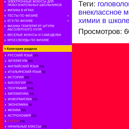
Теги
:
головол
ЭЛЕКТРОННЫЕ ФОКУСЫ ДЛЯ
ЛЮБОЗНАТЕЛЬНЫХ ШКОЛЬНИКОВ
внеклассное м
ФИЗИКА В ИГРАХ
ТЕСТЫ ПО ФИЗИКЕ
химии в школ
ЕГЭ ПО ФИЗИКЕ
ФИЗИКА ТЕМПЕРАТУР. ШТУРМ
Просмотров
:
6
АБСОЛЮТНОГО НУЛЯ
ВЕСЕЛЫЕ ФОКУСЫ И САМОДЕЛКИ
КРОССВОРДЫ ПО ФИЗИКЕ
»
Категории раздела
РУССКИЙ ЯЗЫК
[50]
ЛИТЕРАТУРА
[91]
АНГЛИЙСКИЙ ЯЗЫК
[58]
ИТАЛЬЯНСКИЙ ЯЗЫК
[6]
ИСТОРИЯ
[90]
БИОЛОГИЯ
[287]
ГЕОГРАФИЯ
[109]
МАТЕМАТИКА
[54]
ИНФОРМАТИКА
[70]
ЭКОНОМИКА
[9]
ФИЗИКА
[62]
АСТРОНОМИЯ
[20]
ХИМИЯ
[54]
НАЧАЛЬНЫЕ КЛАССЫ
[49]