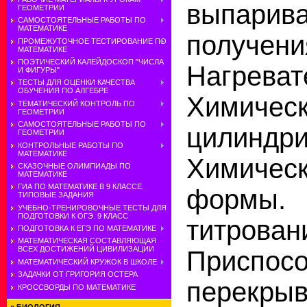
выпарив
ГЕОМЕТРИИ
САМОСТОЯТЕЛЬНЫЕ РАБОТЫ ПО
МАТЕМАТИКЕ
получ
ПРОМЕЖУТОЧНОЕ ТЕСТИРОВАНИЕ ПО
МАТЕМАТИКЕ
ПОЭТИЧЕСКИЙ КАЛЕЙДОСКОП "ЧИСЛА
Нагрева
И ФИГУРЫ"
ТЕСТЫ ДЛЯ ОЦЕНКИ КАЧЕСТВА
ОБУЧЕНИЯ ПО АЛГЕБРЕ
Химич
ТЕМАТИЧЕСКИЙ КОНТРОЛЬ ПО
ГЕОМЕТРИИ
САМОСТОЯТЕЛЬНЫЕ РАБОТЫ ПО
цилиндр
ГЕОМЕТРИИ
КОНТРОЛЬНЫЕ РАБОТЫ ПО
МАТЕМАТИКЕ
Химичес
СКАЗОЧНЫЕ ОЛИМПИАДЫ ПО
МАТЕМАТИКЕ
ГИА ПО МАТЕМАТИКЕ В 9 КЛАССЕ.
формы.
ТИПОВЫЕ ЗАДАНИЯ
УЧЕБНО-ТРЕНИРОВОЧНЫЕ ТЕСТЫ ДЛЯ
ПОДГОТОВКИ К ОГЭ. 9 КЛАСС
титр
ПОДГОТОВКА К ЕГЭ ПО МАТЕМАТИКЕ
МАТЕМАТИЧЕСКАЯ СОСТАВЛЯЮЩАЯ
ВСЕХ ДОСТИЖЕНИЙ ЦИВИЛИЗАЦИИ
Присп
МАТЕМАТИЧЕСКИЙ КРУЖОК В ШКОЛЕ
ЗАДАЧКИ ОТ ГРИГОРИЯ ОСТЕРА
перекры
КРОССВОРДЫ ПО МАТЕМАТИКЕ