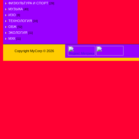
ФИЗКУЛЬТУРА И СПОРТ
[29]
МУЗЫКА
[40]
ИЗО
[6]
ТЕХНОЛОГИЯ
[16]
ОБЖ
[52]
ЭКОЛОГИЯ
[11]
МХК
[11]
Copyright MyCorp © 2026