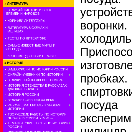
»
ЛИТЕРАТУРА
устрой
ВЕЛИЧАЙШИЕ КНИГИ ВСЕХ
ВРЕМЕН И НАРОДОВ
воронки.
КОРИФЕИ ЛИТЕРАТУРЫ
ЛИТЕРАТУРА В СХЕМАХ И
ТАБЛИЦАХ
холод
ТЕСТЫ ПО ЛИТЕРАТУРЕ
САМЫЕ ИЗВЕСТНЫЕ МИФЫ И
Присп
ЛЕГЕНДЫ
КРОССВОРДЫ ПО ЛИТЕРАТУРЕ
изготов
»
ИСТОРИЯ
ВИДЕОУРОКИ ПО ИСТОРИИ РОССИИ
пробк
ОНЛАЙН-УЧЕБНИКИ ПО ИСТОРИИ
ВЕЛИКИЕ ТАЙНЫ ДРЕВНЕГО МИРА
ИСТОРИЯ ОТЕЧЕСТВА В РАССКАЗАХ
спиртов
ДЛЯ ШКОЛЬНИКОВ
ИСТОРИЯ РОССИИ
ВЕЛИКИЕ СОБЫТИЯ ХХ ВЕКА
посуда
РАБОЧИЕ МАТЕРИАЛЫ К УРОКАМ
ИСТОРИИ
экспери
ТВОРЧЕСКИЕ РАБОТЫ ПО ИСТОРИИ
НОВОГО ВРЕМЕНИ. 7 КЛАСС
ТЕМАТИЧЕСКИЕ ТЕСТЫ ПО ИСТОРИИ
цилиндр.
РОССИИ