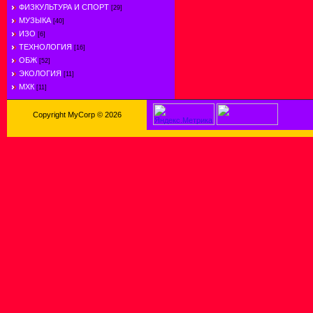
ФИЗКУЛЬТУРА И СПОРТ
[29]
МУЗЫКА
[40]
ИЗО
[6]
ТЕХНОЛОГИЯ
[16]
ОБЖ
[52]
ЭКОЛОГИЯ
[11]
МХК
[11]
Copyright MyCorp © 2026