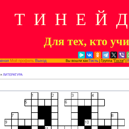
Т И Н Е Й 
Для тех, кто уч
авная
Мой профиль
Выход
Вы вошли как
Гость
| Группа "
Гости
" |
»
ЛИТЕРАТУРА