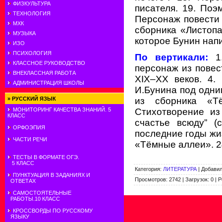
ФИЗКУЛЬТУРА
писателя. 19. Поэ
ТЕХНОЛОГИЯ
Персонаж повести 
МХК
сборника «Листопа
МУЗЫКА
которое Бунин напи
ИЗО
ПСИХОЛОГИЯ
По вертикали:
1
КЛАССНОЕ РУКОВОДСТВО
персонаж из повес
ВНЕКЛАССНАЯ РАБОТА
XIX–XX веков. 4.
АДМИНИСТРАЦИЯ ШКОЛЫ
И.Бунина под одни
из сборника «Тё
»
РУССКИЙ ЯЗЫК
Стихотворение из
МОНИТОРИНГ КАЧЕСТВА ЗНАНИЙ. 5
КЛАСС
счастье всюду” (
ОРФОЭПИЯ
последние годы жиз
ЧАСТИ РЕЧИ
«Тёмные аллеи». 24
ТЕСТЫ В ФОРМАТЕ ОГЭ.
5 КЛАСС
Категория
:
ЛИТЕРАТУРА
|
Добави
ПУНКТУАЦИЯ В ЗАДАНИЯХ И
Просмотров
:
2742
|
Загрузок
:
0
|
Р
ОТВЕТАХ
САМОСТОЯТЕЛЬНЫЕ
РАБОТЫ.10 КЛАСС
КРОССВОРДЫ ПО РУССКОМУ
ЯЗЫКУ