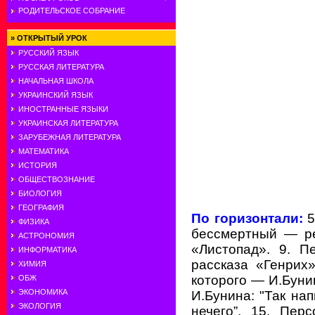
РОДИТЕЛЬСКОЕ СОБРАНИЕ
»
ОТКРЫТЫЙ УРОК
РУССКИЙ ЯЗЫК
РУССКАЯ ЛИТЕРАТУРА
НАЧАЛЬНАЯ ШКОЛА
УКРАИНСКИЙ ЯЗЫК
ИНОСТРАННЫЕ ЯЗЫКИ
УКРАИНСКАЯ ЛИТЕРАТУРА
ЗАРУБЕЖНАЯ ЛИТЕРАТУРА
МАТЕМАТИКА
ИСТОРИЯ
ОБЩЕСТВОЗНАНИЕ
БИОЛОГИЯ
ГЕОГРАФИЯ
По горизонтали:
5
ФИЗИКА
бессмертный — реч
АСТРОНОМИЯ
«Листопад». 9. П
ИНФОРМАТИКА
рассказа «Генрих
ХИМИЯ
которого — И.Бунин
ОБЖ
ЭКОНОМИКА
И.Бунина: "Так нап
ЭКОЛОГИЯ
нечего”. 15. Пер