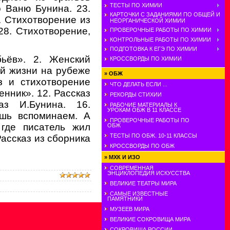
ТЕСТЫ ПО ХИМИИ
о Ваню Бунина. 23.
КАРТОЧКИ С ЗАДАНИЯМИ ПО ОБЩЕЙ И
. Стихотворение из
НЕОРГАНИЧЕСКОЙ ХИМИИ
28. Стихотворение,
ПРОВЕРОЧНЫЕ РАБОТЫ ПО ХИМИИ
КОНТРОЛЬНЫЕ РАБОТЫ ПО ХИМИИ
ПОДГОТОВКА К ЕГЭ ПО ХИМИИ
ьёв». 2. Женский
КРОССВОРДЫ ПО ХИМИИ
ой жизни на рубеже
»
ОБЖ
з и стихотворение
ЧТО ДЕЛАТЬ ЕСЛИ ...
нник». 12. Рассказ
РЕКОРДЫ СТИХИИ
аз И.Бунина. 16.
РАБОЧИЕ МАТЕРИАЛЫ К
УРОКАМ ОБЖ В 11 КЛАССЕ
ишь вспоминаем. А
ПРОВЕРОЧНЫЕ РАБОТЫ ПО
 где писатель жил
ОБЖ
ТЕСТЫ ПО ОБЖ. 10-11 КЛАССЫ
Рассказ из сборника
КРОССВОРДЫ ПО ОБЖ
»
МХК И ИЗО
СОВРЕМЕННАЯ
ЭНЦИКЛОПЕДИЯ ИСКУССТВА
ВЕЛИКИЕ ТЕАТРЫ МИРА
САМЫЕ ИЗВЕСТНЫЕ
ПАМЯТНИКИ
МУЗЕЕВ МИРА
ВЕЛИКИЕ СОКРОВИЩА МИРА
СОКРОВИЩА РОССИИ