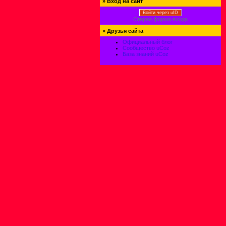
»
Вход на сайт
Войти через uID
Старая форма входа
»
Друзья сайта
Официальный блог
Сообщество uCoz
База знаний uCoz