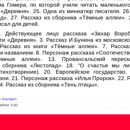
ма Гомера, по которой учили читать маленьког
«Деревня». 25. Одна из миниатюр писателя. 26
д». 27. Рассказ из сборника «Тёмные аллеи». 
сал для детей.
. Действующее лицо рассказа «Захар Вороб
ти «Деревня». 3. Рассказ И.Бунина из московск
 Рассказ из книги «Тёмные аллеи». 7. Расска
м названием. 8. Персонаж рассказа «Соотечестве
мные аллеи». 13. Провансальский переск
 сборника «Листопад». 18. "О счастье мы л
стихотворение). 20. Европейское государство,
ни. 21. Персонаж рассказа «Илья Пророк». 22. 
. Рассказ из сборника «Тень птицы».
л
:
tineydgers
ейтинг
:
5.0
/
1