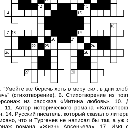
. "Умейте же беречь хоть в меру сил, в дни зло
ь” (стихотворение). 6. Стихотворение из поэ
ерсонаж из рассказа «Митина любовь». 10.
». 11. Автор исторического романа «Катастроф
. 14. Русский писатель, который сказал о лите
исано, что и Тургенев не написал бы так, а уж
сонаж романа «Жизнь Арсеньева». 17. Имя 