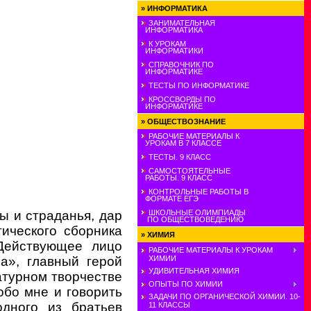
»
ИНФОРМАТИКА
ЗАНИМАТЕЛЬНАЯ
ИНФОРМАТИКА
К УРОКАМ
ИНФОРМАТИКИ
СПРАВОЧНИК ПО
ИНФОРМАТИКЕ
ТЕСТЫ ПО ИНФОРМАТИКЕ
КРОССВОРДЫ ПО
ИНФОРМАТИКЕ
»
ОБЩЕСТВОЗНАНИЕ
РАБОЧИЕ МАТЕРИАЛЫ К
УРОКАМ В 7 КЛАССЕ
ТЕСТЫ. 9 КЛАСС
САМОСТОЯТЕЛЬНЫЕ
РАБОТЫ. 9 КЛАСС
КОНТРОЛЬНЫЕ РАБОТЫ В
ФОРМАТЕ ЕГЭ
ШКОЛЬНЫЕ ОЛИМПИАДЫ
бы и страданья, дар
ПО ОБЩЕСТВОВЕДЕНИЮ
тического сборника
»
ХИМИЯ
 Действующее лицо
РАБОЧИЕ МАТЕРИАЛЫ К УРОКАМ
ХИМИИ
а», главный герой
УДИВИТЕЛЬНАЯ ХИМИЯ
ратурном творчестве
ОПЫТЫ ПО ХИМИИ
 обо мне и говорить
ЗАДАЧИ ПО ОРГАНИЧЕСКОЙ ХИМИИ. 10-
одного из братьев
11 КЛАССЫ