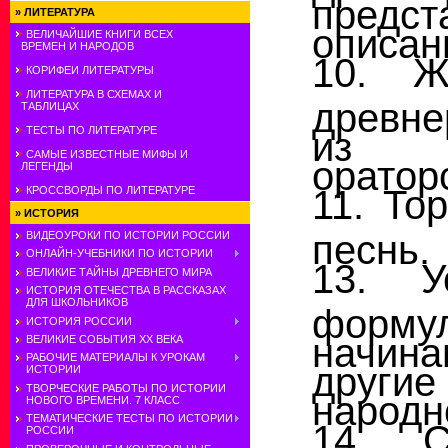
пред
»
ЛИТЕРАТУРА
описан
ВЕЛИЧАЙШИЕ КНИГИ ВСЕХ
ВРЕМЕН И НАРОДОВ
10. Ж
КОРИФЕИ ЛИТЕРАТУРЫ
ЛИТЕРАТУРА В СХЕМАХ И
древн
ТАБЛИЦАХ
ТЕСТЫ ПО ЛИТЕРАТУРЕ
из В
САМЫЕ ИЗВЕСТНЫЕ МИФЫ И
ораторс
ЛЕГЕНДЫ
11. То
КРОССВОРДЫ ПО ЛИТЕРАТУРЕ
»
ИСТОРИЯ
песнь.
ВИДЕОУРОКИ ПО ИСТОРИИ РОССИИ
ОНЛАЙН-УЧЕБНИКИ ПО ИСТОРИИ
13. У
ВЕЛИКИЕ ТАЙНЫ ДРЕВНЕГО МИРА
ИСТОРИЯ ОТЕЧЕСТВА В РАССКАЗАХ
ДЛЯ ШКОЛЬНИКОВ
форм
ИСТОРИЯ РОССИИ
начина
ВЕЛИКИЕ СОБЫТИЯ ХХ ВЕКА
РАБОЧИЕ МАТЕРИАЛЫ К УРОКАМ
другие
ИСТОРИИ
ТВОРЧЕСКИЕ РАБОТЫ ПО ИСТОРИИ
народн
НОВОГО ВРЕМЕНИ. 7 КЛАСС
ТЕМАТИЧЕСКИЕ ТЕСТЫ ПО ИСТОРИИ
14. С
РОССИИ