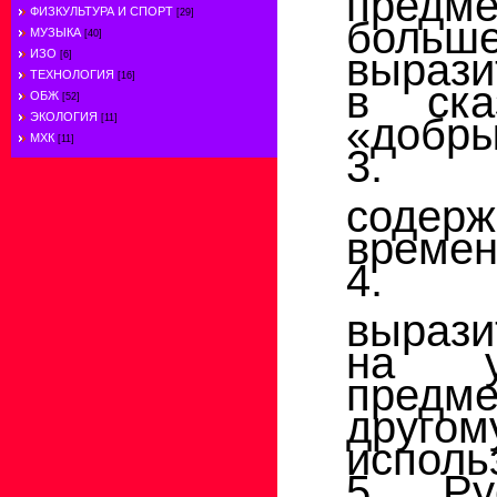
ФИЗКУЛЬТУРА И СПОРТ
[29]
больш
МУЗЫКА
[40]
вырази
ИЗО
[6]
ТЕХНОЛОГИЯ
[16]
в ска
ОБЖ
[52]
«добры
ЭКОЛОГИЯ
[11]
МХК
[11]
3. Л
соде
времен
4. 
вырази
на уп
пред
друг
использ
5. Ру