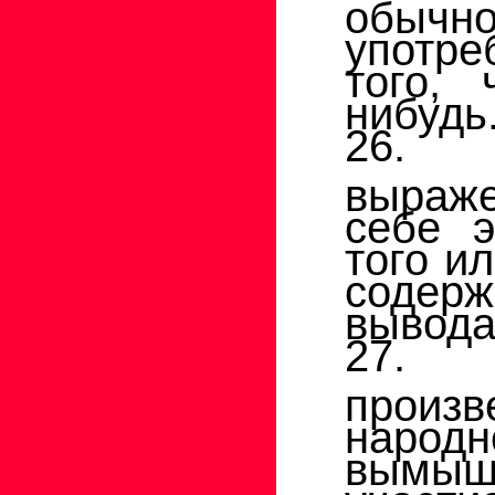
обыч
употр
того, 
нибудь
26. 
выраж
себе 
того и
содер
вывод
27. П
прои
народ
вымыш
учас