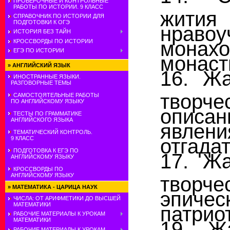
ПРОВЕРОЧНЫЕ И КОНТРОЛЬНЫЕ
РАБОТЫ ПО ИСТОРИИ. 9 КЛАСС
жити
СПРАВОЧНИК ПО ИСТОРИИ ДЛЯ
ПОДГОТОВКИ К ОГЭ
нраво
ИСТОРИЯ БЕЗ ТАЙН
монахо
КРОССВОРДЫ ПО ИСТОРИИ
ЕГЭ ПО ИСТОРИИ
монаст
»
АНГЛИЙСКИЙ ЯЗЫК
16. Жа
ИНОСТРАННЫЕ ЯЗЫКИ.
РАЗГОВОРНЫЕ ТЕМЫ
творче
САМОСТОЯТЕЛЬНЫЕ РАБОТЫ
ПО АНГЛИЙСКОМУ ЯЗЫКУ
описа
ТЕСТЫ ПО ГРАММАТИКЕ
АНГЛИЙСКОГО ЯЗЫКА
явлен
ТЕМАТИЧЕСКИЙ КОНТРОЛЬ.
отгадат
9 КЛАСС
ПОДГОТОВКА К ЕГЭ ПО
17. Жа
АНГЛИЙСКОМУ ЯЗЫКУ
КРОССВОРДЫ ПО
АНГЛИЙСКОМУ ЯЗЫКУ
творче
»
МАТЕМАТИКА - ЦАРИЦА НАУК
эпиче
ЧИСЛА: ОТ АРИФМЕТИКИ ДО ВЫСШЕЙ
МАТЕМАТИКИ
патрио
РАБОЧИЕ МАТЕРИАЛЫ К УРОКАМ
МАТЕМАТИКИ
19. Ж
РАБОЧИЕ МАТЕРИАЛЫ К УРОКАМ