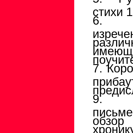
стихи 1
6. М
изреч
разли
име
поучит
7. Кор
приб
предис
9. П
письм
обзор
хроник