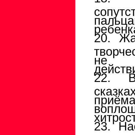
сопу
пальц
ребенк
20. Жа
творчес
не 
действ
22. В
сказк
приём
воплощ
хитрост
23. На