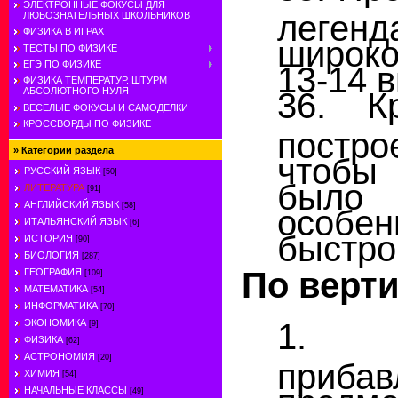
ЭЛЕКТРОННЫЕ ФОКУСЫ ДЛЯ
леген
ЛЮБОЗНАТЕЛЬНЫХ ШКОЛЬНИКОВ
ФИЗИКА В ИГРАХ
широк
ТЕСТЫ ПО ФИЗИКЕ
ЕГЭ ПО ФИЗИКЕ
13-14 в
ФИЗИКА ТЕМПЕРАТУР. ШТУРМ
АБСОЛЮТНОГО НУЛЯ
36. К
ВЕСЕЛЫЕ ФОКУСЫ И САМОДЕЛКИ
КРОССВОРДЫ ПО ФИЗИКЕ
постро
»
Категории раздела
чтобы
РУССКИЙ ЯЗЫК
[50]
было 
ЛИТЕРАТУРА
[91]
АНГЛИЙСКИЙ ЯЗЫК
[58]
особе
ИТАЛЬЯНСКИЙ ЯЗЫК
[6]
быстро
ИСТОРИЯ
[90]
БИОЛОГИЯ
[287]
По верти
ГЕОГРАФИЯ
[109]
МАТЕМАТИКА
[54]
ИНФОРМАТИКА
[70]
1. 
ЭКОНОМИКА
[9]
ФИЗИКА
[62]
АСТРОНОМИЯ
[20]
приба
ХИМИЯ
[54]
предм
НАЧАЛЬНЫЕ КЛАССЫ
[49]