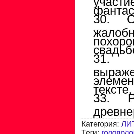
фантас
30. С
жало
похор
свадьб
31. 
выраж
элемен
тексте.
33. Р
древне
Категория
:
ЛИ
Теги
:
головол