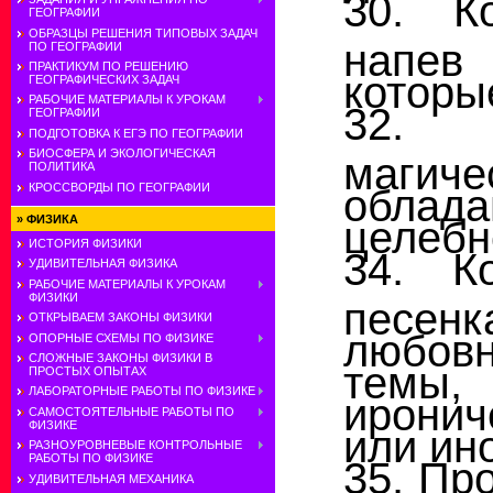
30. К
ГЕОГРАФИИ
ОБРАЗЦЫ РЕШЕНИЯ ТИПОВЫХ ЗАДАЧ
напев
ПО ГЕОГРАФИИ
ПРАКТИКУМ ПО РЕШЕНИЮ
которы
ГЕОГРАФИЧЕСКИХ ЗАДАЧ
РАБОЧИЕ МАТЕРИАЛЫ К УРОКАМ
32. 
ГЕОГРАФИИ
ПОДГОТОВКА К ЕГЭ ПО ГЕОГРАФИИ
БИОСФЕРА И ЭКОЛОГИЧЕСКАЯ
маги
ПОЛИТИКА
КРОССВОРДЫ ПО ГЕОГРАФИИ
облад
»
ФИЗИКА
целебн
ИСТОРИЯ ФИЗИКИ
34. К
УДИВИТЕЛЬНАЯ ФИЗИКА
РАБОЧИЕ МАТЕРИАЛЫ К УРОКАМ
ФИЗИКИ
песе
ОТКРЫВАЕМ ЗАКОНЫ ФИЗИКИ
любовн
ОПОРНЫЕ СХЕМЫ ПО ФИЗИКЕ
СЛОЖНЫЕ ЗАКОНЫ ФИЗИКИ В
темы
ПРОСТЫХ ОПЫТАХ
ЛАБОРАТОРНЫЕ РАБОТЫ ПО ФИЗИКЕ
ирони
САМОСТОЯТЕЛЬНЫЕ РАБОТЫ ПО
ФИЗИКЕ
или ин
РАЗНОУРОВНЕВЫЕ КОНТРОЛЬНЫЕ
РАБОТЫ ПО ФИЗИКЕ
35. Пр
УДИВИТЕЛЬНАЯ МЕХАНИКА