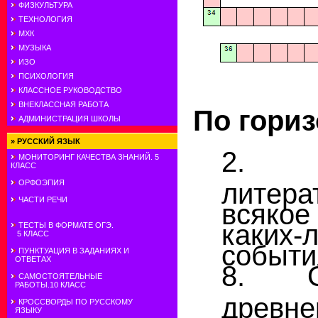
ФИЗКУЛЬТУРА
ТЕХНОЛОГИЯ
МХК
МУЗЫКА
ИЗО
ПСИХОЛОГИЯ
КЛАССНОЕ РУКОВОДСТВО
ВНЕКЛАССНАЯ РАБОТА
По гориз
АДМИНИСТРАЦИЯ ШКОЛЫ
»
РУССКИЙ ЯЗЫК
2. В
МОНИТОРИНГ КАЧЕСТВА ЗНАНИЙ. 5
КЛАСС
литер
ОРФОЭПИЯ
ЧАСТИ РЕЧИ
всяко
каких
ТЕСТЫ В ФОРМАТЕ ОГЭ.
5 КЛАСС
событи
ПУНКТУАЦИЯ В ЗАДАНИЯХ И
ОТВЕТАХ
8. О
САМОСТОЯТЕЛЬНЫЕ
РАБОТЫ.10 КЛАСС
древн
КРОССВОРДЫ ПО РУССКОМУ
ЯЗЫКУ