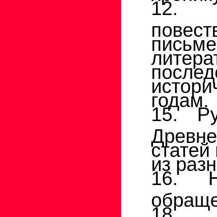
12. 
повест
письм
литера
после
истор
годам.
15. Р
Древне
статей
из разн
16. Н
обраще
18. П