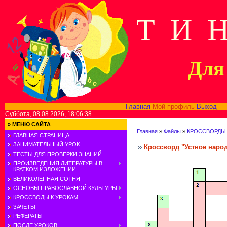
Т И 
Для 
Главная
Мой профиль
Выход
В
Суббота, 08.08.2026, 18:06:38
»
МЕНЮ САЙТА
Главная
»
Файлы
»
КРОССВОРДЫ
ГЛАВНАЯ СТРАНИЦА
ЗАНИМАТЕЛЬНЫЙ УРОК
Кроссворд "Устное народ
ТЕСТЫ ДЛЯ ПРОВЕРКИ ЗНАНИЙ
ПРОИЗВЕДЕНИЯ ЛИТЕРАТУРЫ В
КРАТКОМ ИЗЛОЖЕНИИ
ВЕЛИКОЛЕПНАЯ СОТНЯ
ОСНОВЫ ПРАВОСЛАВНОЙ КУЛЬТУРЫ
КРОССВОДЫ К УРОКАМ
ЗАЧЕТЫ
РЕФЕРАТЫ
ПОСЛЕ УРОКОВ