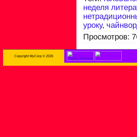
неделя литер
нетрадиционн
уроку
,
чайнвор
Просмотров
:
7
Copyright MyCorp © 2026