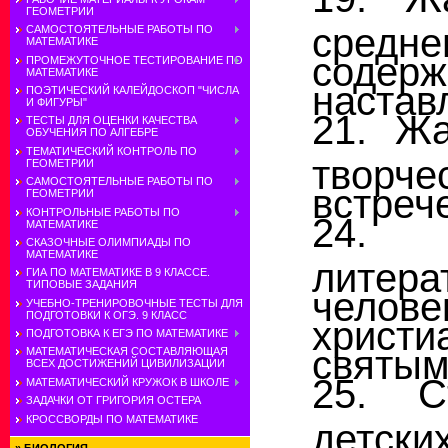
ГЕОМЕТРИИ
средн
САМОСТОЯТЕЛЬНЫЕ РАБОТЫ ПО
МАТЕМАТИКЕ
соде
ПРОМЕЖУТОЧНОЕ ТЕСТИРОВАНИЕ ПО
МАТЕМАТИКЕ
настав
ПОЭТИЧЕСКИЙ КАЛЕЙДОСКОП "ЧИСЛА
И ФИГУРЫ"
21. Жа
ТЕСТЫ ДЛЯ ОЦЕНКИ КАЧЕСТВА
ОБУЧЕНИЯ ПО АЛГЕБРЕ
ТЕМАТИЧЕСКИЙ КОНТРОЛЬ ПО
творче
ГЕОМЕТРИИ
САМОСТОЯТЕЛЬНЫЕ РАБОТЫ ПО
встрече
ГЕОМЕТРИИ
КОНТРОЛЬНЫЕ РАБОТЫ ПО
24. 
МАТЕМАТИКЕ
СКАЗОЧНЫЕ ОЛИМПИАДЫ ПО
МАТЕМАТИКЕ
литер
ГИА ПО МАТЕМАТИКЕ В 9 КЛАССЕ.
ТИПОВЫЕ ЗАДАНИЯ
челов
УЧЕБНО-ТРЕНИРОВОЧНЫЕ ТЕСТЫ ДЛЯ
ПОДГОТОВКИ К ОГЭ. 9 КЛАСС
христ
ПОДГОТОВКА К ЕГЭ ПО МАТЕМАТИКЕ
святым
МАТЕМАТИЧЕСКАЯ СОСТАВЛЯЮЩАЯ
ВСЕХ ДОСТИЖЕНИЙ ЦИВИЛИЗАЦИИ
25. С
МАТЕМАТИЧЕСКИЙ КРУЖОК В ШКОЛЕ
ЗАДАЧКИ ОТ ГРИГОРИЯ ОСТЕРА
КРОССВОРДЫ ПО МАТЕМАТИКЕ
детск