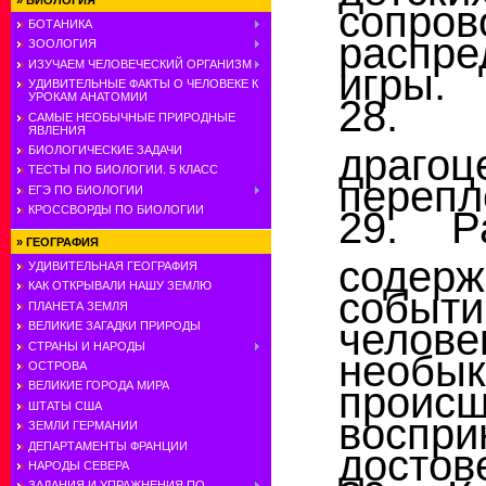
»
БИОЛОГИЯ
сопров
БОТАНИКА
распр
ЗООЛОГИЯ
ИЗУЧАЕМ ЧЕЛОВЕЧЕСКИЙ ОРГАНИЗМ
игры.
УДИВИТЕЛЬНЫЕ ФАКТЫ О ЧЕЛОВЕКЕ К
УРОКАМ АНАТОМИИ
28. 
САМЫЕ НЕОБЫЧНЫЕ ПРИРОДНЫЕ
ЯВЛЕНИЯ
драг
БИОЛОГИЧЕСКИЕ ЗАДАЧИ
ТЕСТЫ ПО БИОЛОГИИ. 5 КЛАСС
перепл
ЕГЭ ПО БИОЛОГИИ
КРОССВОРДЫ ПО БИОЛОГИИ
29. Р
»
ГЕОГРАФИЯ
содер
УДИВИТЕЛЬНАЯ ГЕОГРАФИЯ
КАК ОТКРЫВАЛИ НАШУ ЗЕМЛЮ
собы
ПЛАНЕТА ЗЕМЛЯ
челов
ВЕЛИКИЕ ЗАГАДКИ ПРИРОДЫ
СТРАНЫ И НАРОДЫ
необы
ОСТРОВА
проис
ВЕЛИКИЕ ГОРОДА МИРА
ШТАТЫ США
восп
ЗЕМЛИ ГЕРМАНИИ
ДЕПАРТАМЕНТЫ ФРАНЦИИ
достов
НАРОДЫ СЕВЕРА
ЗАДАНИЯ И УПРАЖНЕНИЯ ПО