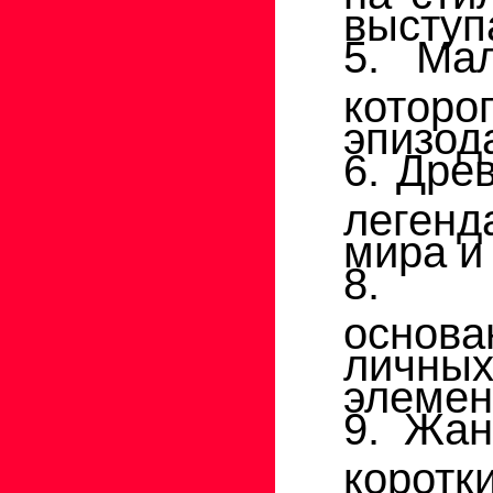
выступ
5. Ма
котор
эпизода
6. Дре
легенд
мира и
8. Пр
основ
личных
элемен
9. Жан
корот