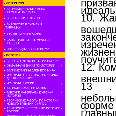
приз
»
ЛИТЕРАТУРА
идеаль
ВЕЛИЧАЙШИЕ КНИГИ ВСЕХ
ВРЕМЕН И НАРОДОВ
10. Жа
КОРИФЕИ ЛИТЕРАТУРЫ
ЛИТЕРАТУРА В СХЕМАХ И
воше
ТАБЛИЦАХ
зако
ТЕСТЫ ПО ЛИТЕРАТУРЕ
САМЫЕ ИЗВЕСТНЫЕ МИФЫ И
изрече
ЛЕГЕНДЫ
жизне
КРОССВОРДЫ ПО ЛИТЕРАТУРЕ
»
ИСТОРИЯ
поучит
ВИДЕОУРОКИ ПО ИСТОРИИ РОССИИ
12. Ко
ОНЛАЙН-УЧЕБНИКИ ПО ИСТОРИИ
ВЕЛИКИЕ ТАЙНЫ ДРЕВНЕГО МИРА
внешни
ИСТОРИЯ ОТЕЧЕСТВА В РАССКАЗАХ
ДЛЯ ШКОЛЬНИКОВ
13 . 
ИСТОРИЯ РОССИИ
ВЕЛИКИЕ СОБЫТИЯ ХХ ВЕКА
РАБОЧИЕ МАТЕРИАЛЫ К УРОКАМ
неболь
ИСТОРИИ
ТВОРЧЕСКИЕ РАБОТЫ ПО ИСТОРИИ
форме 
НОВОГО ВРЕМЕНИ. 7 КЛАСС
ТЕМАТИЧЕСКИЕ ТЕСТЫ ПО ИСТОРИИ
главн
РОССИИ