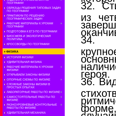
32. Ст
ГЕОГРАФИИ
ОБРАЗЦЫ РЕШЕНИЯ ТИПОВЫХ ЗАДАЧ
ПО ГЕОГРАФИИ
из чет
ПРАКТИКУМ ПО РЕШЕНИЮ
ГЕОГРАФИЧЕСКИХ ЗАДАЧ
заверш
РАБОЧИЕ МАТЕРИАЛЫ К УРОКАМ
ГЕОГРАФИИ
оканчи
ПОДГОТОВКА К ЕГЭ ПО ГЕОГРАФИИ
34. Л
БИОСФЕРА И ЭКОЛОГИЧЕСКАЯ
ПОЛИТИКА
КРОССВОРДЫ ПО ГЕОГРАФИИ
крупн
»
ФИЗИКА
основн
ИСТОРИЯ ФИЗИКИ
УДИВИТЕЛЬНАЯ ФИЗИКА
наличи
РАБОЧИЕ МАТЕРИАЛЫ К УРОКАМ
героя.
ФИЗИКИ
ОТКРЫВАЕМ ЗАКОНЫ ФИЗИКИ
36. Ви
ОПОРНЫЕ СХЕМЫ ПО ФИЗИКЕ
СЛОЖНЫЕ ЗАКОНЫ ФИЗИКИ В
ПРОСТЫХ ОПЫТАХ
стихот
ЛАБОРАТОРНЫЕ РАБОТЫ ПО ФИЗИКЕ
ритми
САМОСТОЯТЕЛЬНЫЕ РАБОТЫ ПО
ФИЗИКЕ
форм
РАЗНОУРОВНЕВЫЕ КОНТРОЛЬНЫЕ
РАБОТЫ ПО ФИЗИКЕ
случа
УДИВИТЕЛЬНАЯ МЕХАНИКА