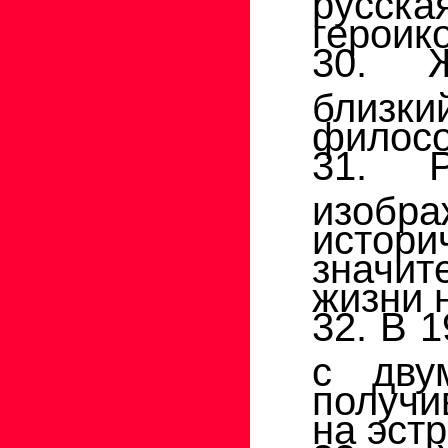
героик
30. Ж
близк
филосо
31. Р
изоб
исто
значит
жизни 
32. В 
с дву
получи
на эстр