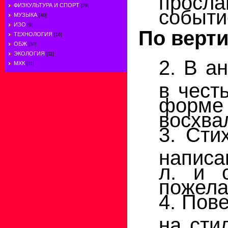
ФИЗКУЛЬТУРА И СПОРТ
[29]
событи
МУЗЫКА
[40]
ИЗО
[6]
По верти
ТЕХНОЛОГИЯ
[16]
ОБЖ
[52]
ЭКОЛОГИЯ
[11]
2. В а
МХК
[11]
в чест
форме
восхва
3. Сти
написа
л. и 
пожела
4. Пов
на сти