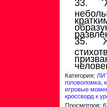
33. Ж
неболь
кратки
обра
развле
35. Ж
стихот
призв
челове
Категория
:
ЛИ
головоломка
,
игровые момен
кроссворд к ур
Просмотров
:
6