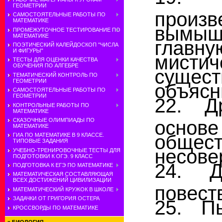
ГЕОМЕТРИИ
прои
САМОСТОЯТЕЛЬНЫЕ РАБОТЫ ПО
МАТЕМАТИКЕ
вымыш
ПРОМЕЖУТОЧНОЕ ТЕСТИРОВАНИЕ ПО
МАТЕМАТИКЕ
главну
ПОЭТИЧЕСКИЙ КАЛЕЙДОСКОП "ЧИСЛА
И ФИГУРЫ"
мист
ТЕСТЫ ДЛЯ ОЦЕНКИ КАЧЕСТВА
ОБУЧЕНИЯ ПО АЛГЕБРЕ
суще
ТЕМАТИЧЕСКИЙ КОНТРОЛЬ ПО
ГЕОМЕТРИИ
объясн
САМОСТОЯТЕЛЬНЫЕ РАБОТЫ ПО
ГЕОМЕТРИИ
22. Д
КОНТРОЛЬНЫЕ РАБОТЫ ПО
МАТЕМАТИКЕ
основ
СКАЗОЧНЫЕ ОЛИМПИАДЫ ПО
МАТЕМАТИКЕ
общес
ГИА ПО МАТЕМАТИКЕ В 9 КЛАССЕ.
ТИПОВЫЕ ЗАДАНИЯ
несове
УЧЕБНО-ТРЕНИРОВОЧНЫЕ ТЕСТЫ ДЛЯ
ПОДГОТОВКИ К ОГЭ. 9 КЛАСС
24. Д
ПОДГОТОВКА К ЕГЭ ПО МАТЕМАТИКЕ
МАТЕМАТИЧЕСКАЯ СОСТАВЛЯЮЩАЯ
ВСЕХ ДОСТИЖЕНИЙ ЦИВИЛИЗАЦИИ
повест
МАТЕМАТИЧЕСКИЙ КРУЖОК В ШКОЛЕ
ЗАДАЧКИ ОТ ГРИГОРИЯ ОСТЕРА
25. П
КРОССВОРДЫ ПО МАТЕМАТИКЕ