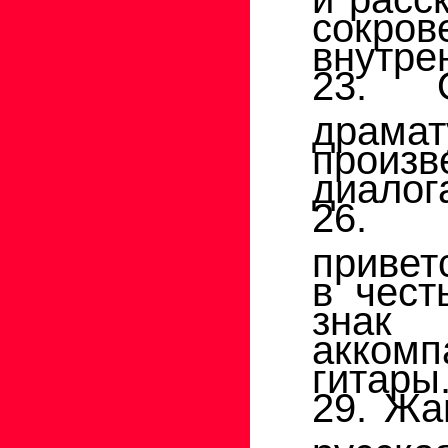
сокр
внутре
23. 
драм
произ
диалог
26. 
привет
в чест
знак
аккомп
гитары
29. Жа
русск