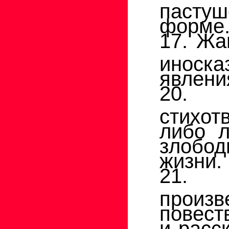
пасту
форме
17. Жа
иноска
явлени
20. 
стихот
либо л
злобо
жизни.
21. Л
произ
повест
и расс