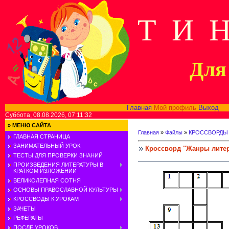
Т И 
Для 
Главная
Мой профиль
Выход
В
Суббота, 08.08.2026, 07:11:32
»
МЕНЮ САЙТА
Главная
»
Файлы
»
КРОССВОРДЫ
ГЛАВНАЯ СТРАНИЦА
ЗАНИМАТЕЛЬНЫЙ УРОК
Кроссворд "Жанры лите
ТЕСТЫ ДЛЯ ПРОВЕРКИ ЗНАНИЙ
ПРОИЗВЕДЕНИЯ ЛИТЕРАТУРЫ В
КРАТКОМ ИЗЛОЖЕНИИ
ВЕЛИКОЛЕПНАЯ СОТНЯ
ОСНОВЫ ПРАВОСЛАВНОЙ КУЛЬТУРЫ
КРОССВОДЫ К УРОКАМ
ЗАЧЕТЫ
РЕФЕРАТЫ
ПОСЛЕ УРОКОВ