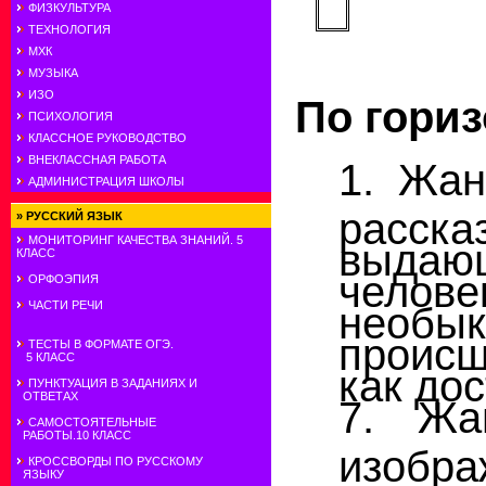
ФИЗКУЛЬТУРА
ТЕХНОЛОГИЯ
МХК
МУЗЫКА
ИЗО
По гориз
ПСИХОЛОГИЯ
КЛАССНОЕ РУКОВОДСТВО
ВНЕКЛАССНАЯ РАБОТА
1. Жан
АДМИНИСТРАЦИЯ ШКОЛЫ
расска
»
РУССКИЙ ЯЗЫК
МОНИТОРИНГ КАЧЕСТВА ЗНАНИЙ. 5
выдаю
КЛАСС
чело
ОРФОЭПИЯ
ЧАСТИ РЕЧИ
необ
происш
ТЕСТЫ В ФОРМАТЕ ОГЭ.
5 КЛАСС
как до
ПУНКТУАЦИЯ В ЗАДАНИЯХ И
ОТВЕТАХ
7. Жа
САМОСТОЯТЕЛЬНЫЕ
РАБОТЫ.10 КЛАСС
изобр
КРОССВОРДЫ ПО РУССКОМУ
ЯЗЫКУ