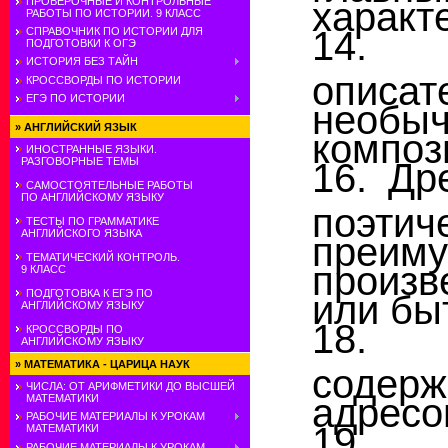
ПРОВЕРОЧНЫЕ И КОНТРОЛЬНЫЕ
характ
РАБОТЫ ПО ИСТОРИИ. 9 КЛАСС
14. 
СПРАВОЧНИК ПО ИСТОРИИ ДЛЯ
ПОДГОТОВКИ К ОГЭ
ИСТОРИЯ БЕЗ ТАЙН
описат
КРОССВОРДЫ ПО ИСТОРИИ
ЕГЭ ПО ИСТОРИИ
необ
»
АНГЛИЙСКИЙ ЯЗЫК
композ
ИНОСТРАННЫЕ ЯЗЫКИ.
РАЗГОВОРНЫЕ ТЕМЫ
16. Др
САМОСТОЯТЕЛЬНЫЕ РАБОТЫ
ПО АНГЛИЙСКОМУ ЯЗЫКУ
поэтич
ТЕСТЫ ПО ГРАММАТИКЕ
АНГЛИЙСКОГО ЯЗЫКА
преим
ТЕМАТИЧЕСКИЙ КОНТРОЛЬ.
произв
9 КЛАСС
ПОДГОТОВКА К ЕГЭ ПО
или бы
АНГЛИЙСКОМУ ЯЗЫКУ
18. 
КРОССВОРДЫ ПО
АНГЛИЙСКОМУ ЯЗЫКУ
»
МАТЕМАТИКА - ЦАРИЦА НАУК
содер
ЧИСЛА: ОТ АРИФМЕТИКИ ДО ВЫСШЕЙ
адресо
МАТЕМАТИКИ
РАБОЧИЕ МАТЕРИАЛЫ К УРОКАМ
19. Р
МАТЕМАТИКИ
РАБОЧИЕ МАТЕРИАЛЫ К УРОКАМ