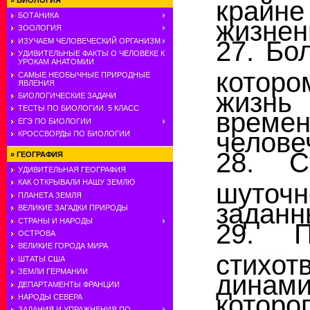
крайне
»
БИОЛОГИЯ
БОТАНИКА
жизнен
ЗООЛОГИЯ
27. Бо
ИЗУЧАЕМ ЧЕЛОВЕЧЕСКИЙ ОРГАНИЗМ
УДИВИТЕЛЬНЫЕ ФАКТЫ О ЧЕЛОВЕКЕ К
УРОКАМ АНАТОМИИ
котор
САМЫЕ НЕОБЫЧНЫЕ ПРИРОДНЫЕ
ЯВЛЕНИЯ
жизнь
БИОЛОГИЧЕСКИЕ ЗАДАЧИ
ТЕСТЫ ПО БИОЛОГИИ. 5 КЛАСС
врем
ЕГЭ ПО БИОЛОГИИ
челове
КРОССВОРДЫ ПО БИОЛОГИИ
28. С
»
ГЕОГРАФИЯ
УДИВИТЕЛЬНАЯ ГЕОГРАФИЯ
КАК ОТКРЫВАЛИ НАШУ ЗЕМЛЮ
шуточ
ПЛАНЕТА ЗЕМЛЯ
заданн
ВЕЛИКИЕ ЗАГАДКИ ПРИРОДЫ
СТРАНЫ И НАРОДЫ
29. П
ОСТРОВА
ВЕЛИКИЕ ГОРОДА МИРА
стихот
ШТАТЫ США
ЗЕМЛИ ГЕРМАНИИ
динами
ДЕПАРТАМЕНТЫ ФРАНЦИИ
которо
НАРОДЫ СЕВЕРА
ЗАДАНИЯ И УПРАЖНЕНИЯ ПО