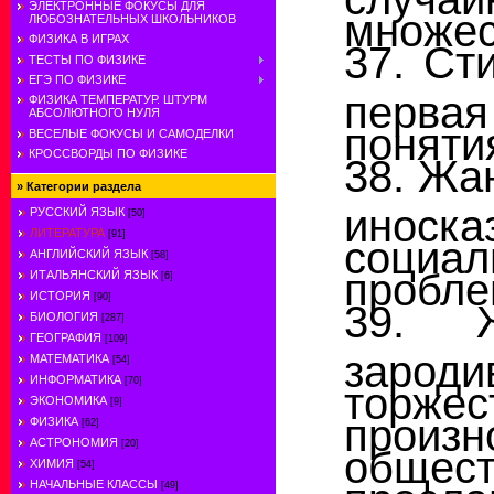
ЭЛЕКТРОННЫЕ ФОКУСЫ ДЛЯ
множес
ЛЮБОЗНАТЕЛЬНЫХ ШКОЛЬНИКОВ
ФИЗИКА В ИГРАХ
37. Ст
ТЕСТЫ ПО ФИЗИКЕ
ЕГЭ ПО ФИЗИКЕ
перва
ФИЗИКА ТЕМПЕРАТУР. ШТУРМ
АБСОЛЮТНОГО НУЛЯ
поняти
ВЕСЕЛЫЕ ФОКУСЫ И САМОДЕЛКИ
КРОССВОРДЫ ПО ФИЗИКЕ
38. Жа
»
Категории раздела
иноск
РУССКИЙ ЯЗЫК
[50]
ЛИТЕРАТУРА
[91]
соци
АНГЛИЙСКИЙ ЯЗЫК
[58]
пробле
ИТАЛЬЯНСКИЙ ЯЗЫК
[6]
ИСТОРИЯ
[90]
39. Ж
БИОЛОГИЯ
[287]
ГЕОГРАФИЯ
[109]
зарод
МАТЕМАТИКА
[54]
ИНФОРМАТИКА
[70]
торже
ЭКОНОМИКА
[9]
произн
ФИЗИКА
[62]
АСТРОНОМИЯ
[20]
общес
ХИМИЯ
[54]
просла
НАЧАЛЬНЫЕ КЛАССЫ
[49]